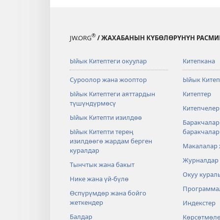
®
JW.ORG
/ ЖАХАБАНЫН КҮБӨЛӨРҮНҮН РАСМИ
Ыйык Китептеги окуулар
Китепкана
Суроолор жана жооптор
Ыйык Китеп
Ыйык Китептеги аяттардын
Китептер
түшүндүрмөсү
Китепчелер
Ыйык Китепти изилдөө
Баракчалар
Ыйык Китепти терең
баракчала
изилдөөгө жардам берген
Макалалар
куралдар
Журналдар
Тынчтык жана бакыт
Окуу курал
Нике жана үй-бүлө
Программа
Өспүрүмдөр жана бойго
жеткендер
Индекстер
Балдар
Көрсөтмөл