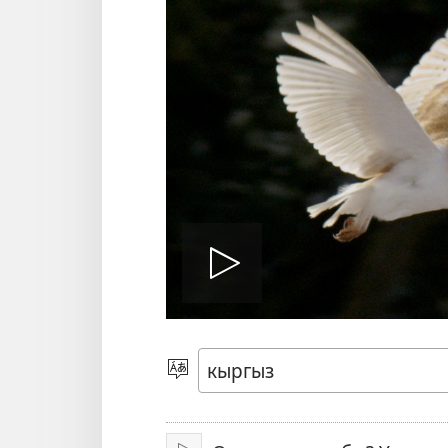
Видеону
ойнотуу
Тилди
тандаңыз