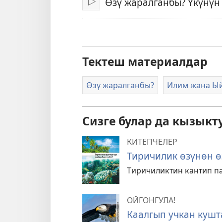
Өзү жаралганбы? Үкүнүн
Ойнотуу
Тектеш материалдар
Өзү жаралганбы?
Илим жана Ы
Сизге булар да кызыкт
КИТЕПЧЕЛЕР
Тиричилик өзүнөн ө
Тиричиликтин кантип па
ОЙГОНГУЛА!
Каалгып учкан куш