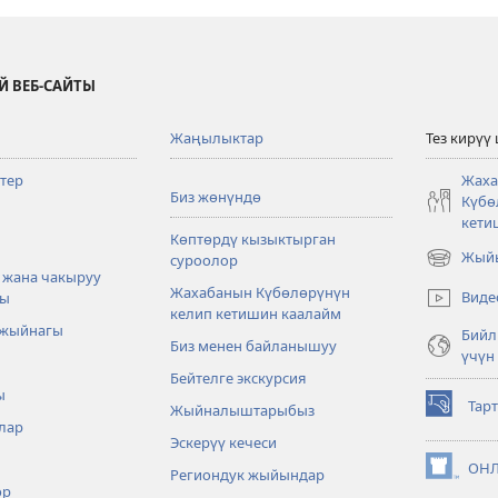
Й ВЕБ-САЙТЫ
Жаңылыктар
Тез кирүү
тер
Жаха
Биз жөнүндө
Күбө
кети
Көптөрдү кызыктырган
Жыйы
суроолор
(жаңы
 жана чакыруу
терезе
Жахабанын Күбөлөрүнүн
Виде
ры
ачат)
келип кетишин каалайм
 жыйнагы
Бийл
Биз менен байланышуу
үчүн
Бейтелге экскурсия
ы
Тар
Жыйналыштарыбыз
(жаңы
лар
терезе
Эскерүү кечеси
ачат)
ОНЛ
Региондук жыйындар
(жаңы
өр