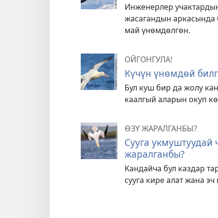
Инженерлер учактарды
жасагандын аркасында б
май үнөмдөлгөн.
ОЙГОНГУЛА!
Күчүн үнөмдөй билг
Бул куш бир да жолу ка
каалгый аларын окуп кө
ӨЗҮ ЖАРАЛГАНБЫ?
Сууга укмуштуудай ч
жаралганбы?
Кандайча бул каздар та
сууга кире алат жана эч