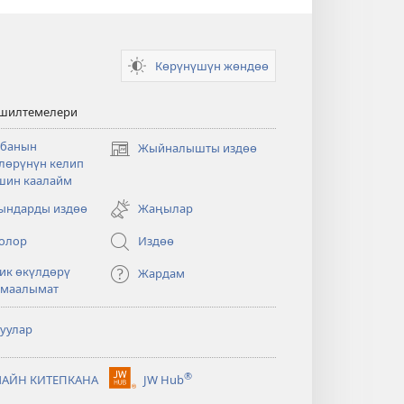
Көрүнүшүн жөндөө
 шилтемелери
банын
Жыйналышты издөө
(жаңы
лөрүнүн келип
терезе
шин каалайм
ачат)
ндарды издөө
Жаңылар
олор
Издөө
ик өкүлдөрү
Жардам
 маалымат
туулар
®
АЙН КИТЕПКАНА
JW Hub
(жаңы