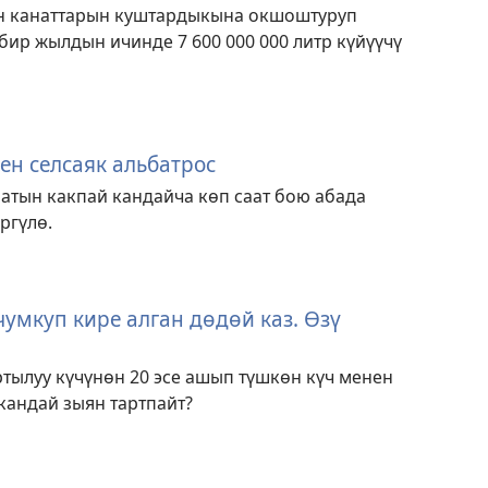
н канаттарын куштардыкына окшоштуруп
ир жылдын ичинде 7 600 000 000 литр күйүүчү
ен селсаяк альбатрос
натын какпай кандайча көп саат бою абада
ргүлө.
умкуп кире алган дөдөй каз. Өзү
ртылуу күчүнөн 20 эсе ашып түшкөн күч менен
 кандай зыян тартпайт?