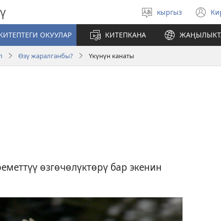
ү
кыргыз
Ки
Тилди
(
тандаңыз
те
КИТЕПТЕГИ ОКУУЛАР
КИТЕПКАНА
ЖАҢЫЛЫКТ
ач
п
Өзү жаралганбы?
Үкүнүн канаты
еметтүү өзгөчөлүктөрү бар экенин