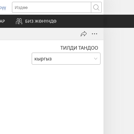
рүү
жаңы
Издөө
резе
АР
БИЗ ЖӨНҮНДӨ
ат)
ТИЛДИ ТАНДОО