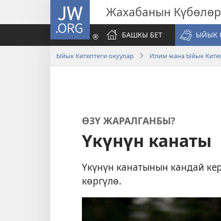
JW.ORG
Жахабанын Күбөлөр
БАШКЫ БЕТ
ЫЙЫК 
Ыйык Китептеги окуулар
Илим жана Ыйык Ките
ӨЗҮ ЖАРАЛГАНБЫ?
Үкүнүн канаты
Үкүнүн канатынын кандай кер
көргүлө.