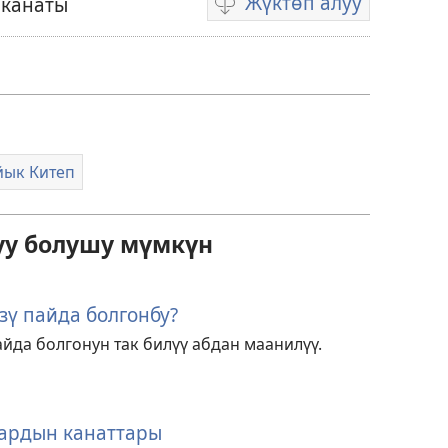
Жүктөп алуу
 канаты
Видеону
жүктөп
алуу
форматтары
йык Китеп
уу болушу мүмкүн
зү пайда болгонбу?
йда болгонун так билүү абдан маанилүү.
тардын канаттары