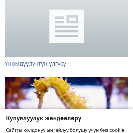
Үнөмдүүлүктүн үлгүсү
Купуялуулук жөндөөлөрү
Сайтты колдонуу ыңгайлуу болушу үчүн биз cookie