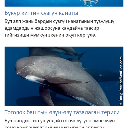
Бүкүр киттин сүзгүч канаты
Бул алп жаныбардын сүзгүч канатынын түзүлүшү
адамдардын жашоосуна кандайча таасир
тийгизиши мүмкүн экенин окуп көргүлө.
Тоголок баштын өзүн-өзү тазалаган териси
Бул жандыктын ушундай өзгөчөлүгүнө эмне үчүн
кеме компанияларынын кызыгуусу артууда?