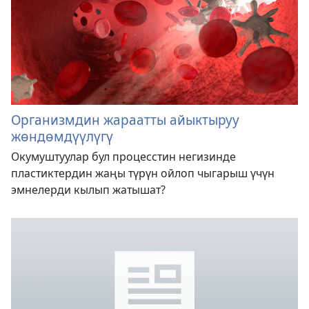
Организмдин жараатты айыктыруу
жөндөмдүүлүгү
Окумуштуулар бул процесстин негизинде
пластиктердин жаңы түрүн ойлоп чыгарыш үчүн
эмнелерди кылып жатышат?