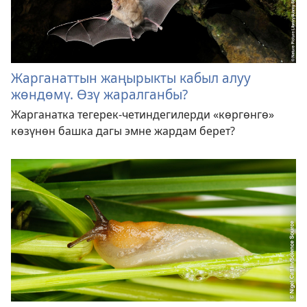
Жарганаттын жаңырыкты кабыл алуу
жөндөмү. Өзү жаралганбы?
Жарганатка тегерек-четиндегилерди «көргөнгө»
көзүнөн башка дагы эмне жардам берет?