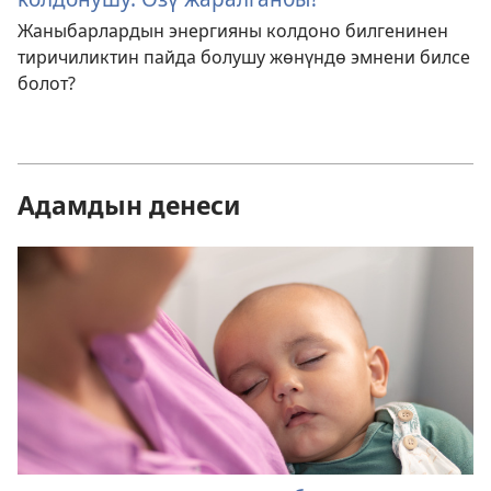
Жаныбарлардын энергияны колдоно билгенинен
тиричиликтин пайда болушу жөнүндө эмнени билсе
болот?
Адамдын денеси