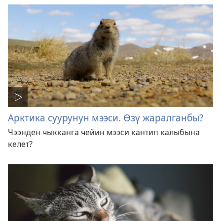
Арктика суурунун мээси. Өзү жаралганбы?
Чээнден чыкканга чейин мээси кантип калыбына
келет?