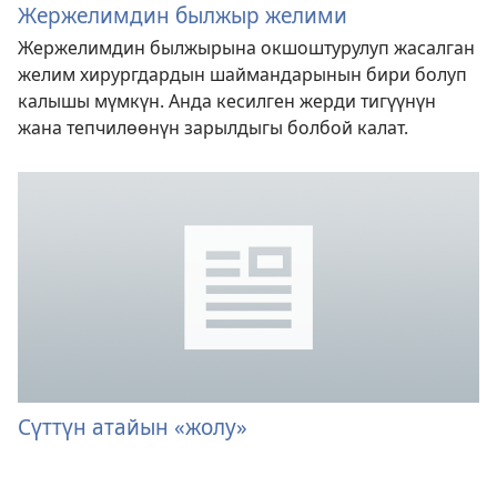
Жержелимдин былжыр желими
Жержелимдин былжырына окшоштурулуп жасалган
желим хирургдардын шаймандарынын бири болуп
калышы мүмкүн. Анда кесилген жерди тигүүнүн
жана тепчилөөнүн зарылдыгы болбой калат.
Сүттүн атайын «жолу»