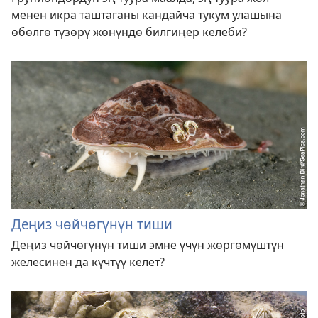
менен икра таштаганы кандайча тукум улашына
өбөлгө түзөрү жөнүндө билгиңер келеби?
Деңиз чөйчөгүнүн тиши
Деңиз чөйчөгүнүн тиши эмне үчүн жөргөмүштүн
желесинен да күчтүү келет?