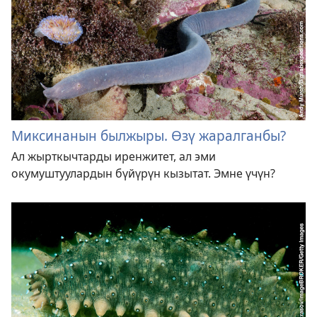
Миксинанын былжыры. Өзү жаралганбы?
Ал жырткычтарды иренжитет, ал эми
окумуштуулардын бүйүрүн кызытат. Эмне үчүн?