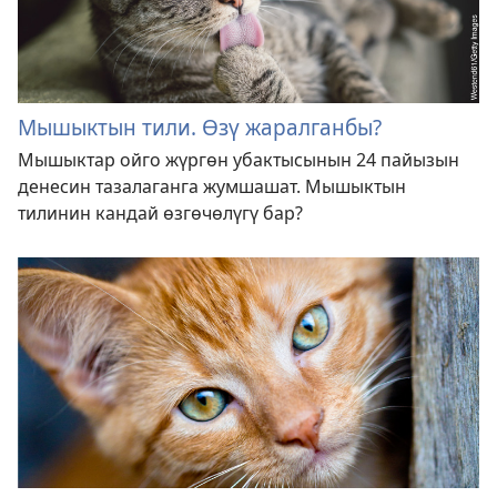
Мышыктын тили. Өзү жаралганбы?
Мышыктар ойго жүргөн убактысынын 24 пайызын
денесин тазалаганга жумшашат. Мышыктын
тилинин кандай өзгөчөлүгү бар?