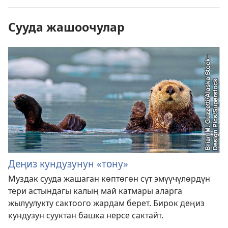
Сууда жашоочулар
Деңиз кундузунун «тону»
Муздак сууда жашаган көптөгөн сүт эмүүчүлөрдүн
тери астындагы калың май катмары аларга
жылуулукту сактоого жардам берет. Бирок деңиз
кундузун сууктан башка нерсе сактайт.