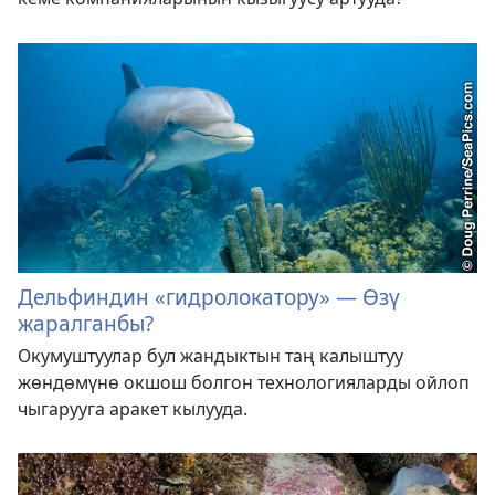
Дельфиндин «гидролокатору» — Өзү
жаралганбы?
Окумуштуулар бул жандыктын таң калыштуу
жөндөмүнө окшош болгон технологияларды ойлоп
чыгарууга аракет кылууда.