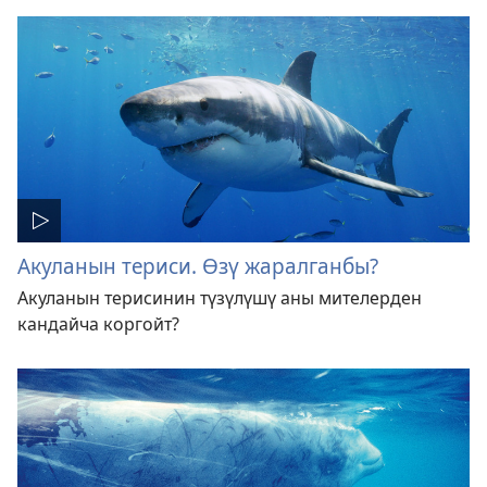
Акуланын териси. Өзү жаралганбы?
Акуланын терисинин түзүлүшү аны мителерден
кандайча коргойт?