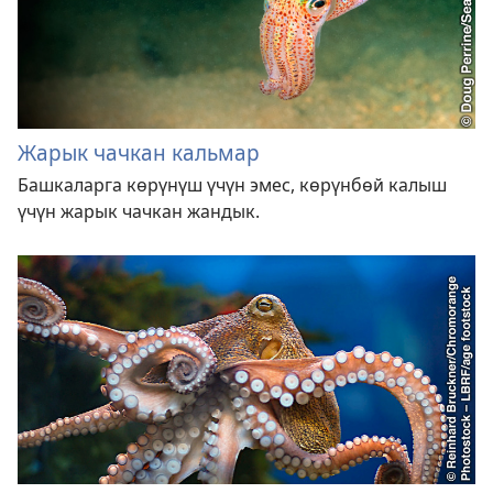
Жарык чачкан кальмар
Башкаларга көрүнүш үчүн эмес, көрүнбөй калыш
үчүн жарык чачкан жандык.