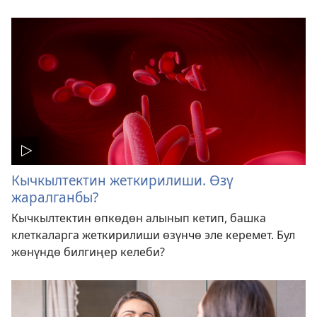
Кычкылтектин жеткирилиши. Өзү
жаралганбы?
Кычкылтектин өпкөдөн алынып кетип, башка
клеткаларга жеткирилиши өзүнчө эле керемет. Бул
жөнүндө билгиңер келеби?