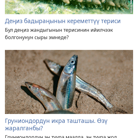
Деңиз бадыраңынын кереметтүү териси
Бул деңиз жандыгынын терисинин ийилчээк
болгонунун сыры эмнеде?
Груниондордун икра ташташы. Өзү
жаралганбы?
Груниондордун эң туура маалда, эң туура жол