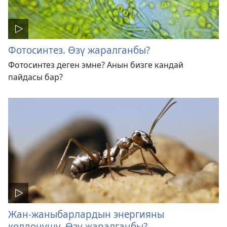
Фотосинтез. Өзү жаралганбы?
Фотосинтез деген эмне? Анын бизге кандай
пайдасы бар?
Жан-жаныбарлардын энергияны
колдонушу. Өзү жаралганбы?