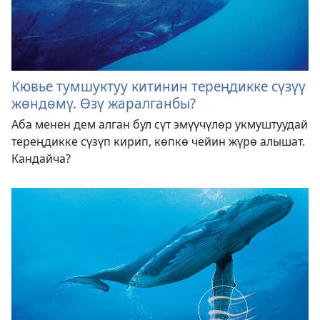
Кювье тумшуктуу китинин тереңдикке сүзүү
жөндөмү. Өзү жаралганбы?
Аба менен дем алган бул сүт эмүүчүлөр укмуштуудай
тереңдикке сүзүп кирип, көпкө чейин жүрө алышат.
Кандайча?