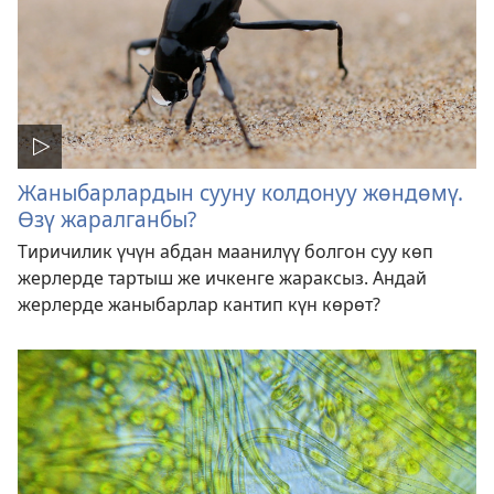
Жаныбарлардын сууну колдонуу жөндөмү.
Өзү жаралганбы?
Тиричилик үчүн абдан маанилүү болгон суу көп
жерлерде тартыш же ичкенге жараксыз. Андай
жерлерде жаныбарлар кантип күн көрөт?