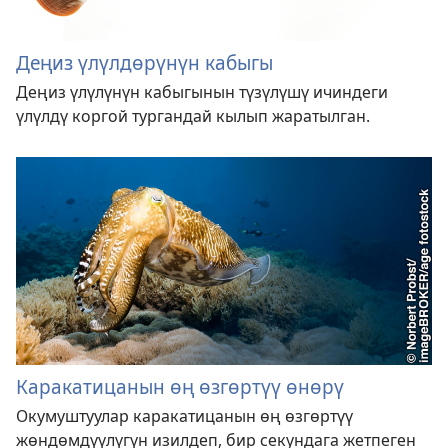
Деңиз үлүлдөрүнүн кабыгы
Деңиз үлүлүнүн кабыгынын түзүлүшү ичиндеги
үлүлдү коргой тургандай кылып жаратылган.
Каракатицанын өң өзгөртүү өнөрү
Окумуштуулар каракатицанын өң өзгөртүү
жөндөмдүүлүгүн изилдеп, бир секундага жетпеген