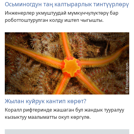
Осьминогдун таң калтырарлык тинтүүрлөрү
Инженерлер укмуштуудай мүмкүнчүлүктөрү бар
роботтоштурулган колду иштеп чыгышты.
Жылан куйрук кантип көрөт?
Коралл рифтеринде жашаган бул жандык тууралуу
кызыктуу маалыматты окуп көргүлө.