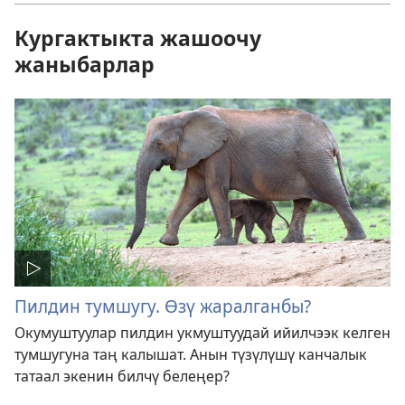
Кургактыкта жашоочу
жаныбарлар
Пилдин тумшугу. Өзү жаралганбы?
Окумуштуулар пилдин укмуштуудай ийилчээк келген
тумшугуна таң калышат. Анын түзүлүшү канчалык
татаал экенин билчү белеңер?