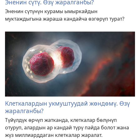
Эненин сүтү. Өзү жаралганбы?
Эненин сүтүнүн курамы ымыркайдын
муктаждыгына жараша кандайча өзгөрүп турат?
Клеткалардын укмуштуудай жөндөмү. Өзү
жаралганбы?
Түйүлдүк өрчүп жатканда, клеткалар бөлүнүп
отуруп, алардын ар кандай түрү пайда болот жана
жүз миллиарддаган клеткалар жаралат.