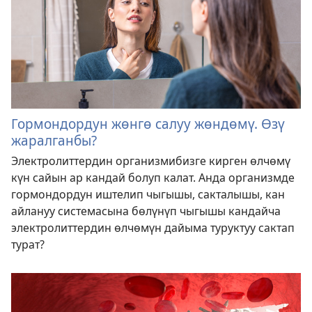
Гормондордун жөнгө салуу жөндөмү. Өзү
жаралганбы?
Электролиттердин организмибизге кирген өлчөмү
күн сайын ар кандай болуп калат. Анда организмде
гормондордун иштелип чыгышы, сакталышы, кан
айлануу системасына бөлүнүп чыгышы кандайча
электролиттердин өлчөмүн дайыма туруктуу сактап
турат?