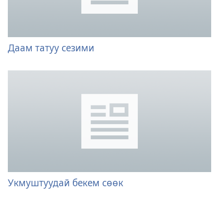
Даам татуу сезими
Укмуштуудай бекем сөөк