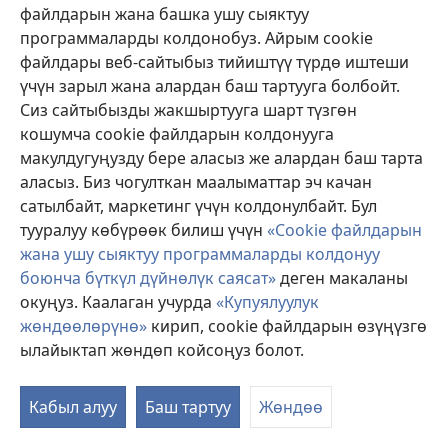
файлдарын жана башка ушу сыяктуу
программаларды колдонобуз. Айрым cookie
Деңиз тайынын куйругу
файлдары веб-сайтыбыз тийиштүү түрдө иштеши
Куйругу менен өзгөчөлөнгөн деңиз тайын изилдөө
үчүн зарыл жана алардан баш тартууга болбойт.
келечекте мыкты роботторду жасаганга жардам
Сиз сайтыбызды жакшыртууга шарт түзгөн
берет.
кошумча cookie файлдарын колдонууга
макулдугуңузду бере аласыз же алардан баш тарта
аласыз. Биз чогулткан маалыматтар эч качан
сатылбайт, маркетинг үчүн колдонулбайт. Бул
тууралуу көбүрөөк билиш үчүн
«Cookie файлдарын
жана ушу сыяктуу программаларды колдонуу
боюнча бүткүл дүйнөлүк саясат»
деген макаланы
окуңуз. Каалаган учурда
«Купуялуулук
жөндөөлөрүнө»
кирип, cookie файлдарын өзүңүзгө
ылайыктап жөндөп койсоңуз болот.
Балыктардын «жол эрежеси»
Кабыл алуу
Баш тартуу
Жөндөө