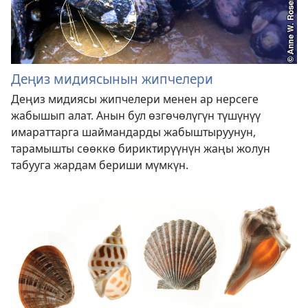
Деңиз мидиясынын жипчелери
Деңиз мидиясы жипчелери менен ар нерсеге
жабышып алат. Анын бул өзгөчөлүгүн түшүнүү
имараттарга шаймандарды жабыштыруунун,
тарамышты сөөккө бириктирүүнүн жаңы жолун
табууга жардам бериши мүмкүн.