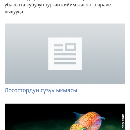
убакытта кубулуп турган кийим жасоого аракет
кылууда.
Лосостордун сүзүү ыкмасы