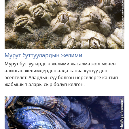
Мурут буттуулардын желими
Мурут буттуулардын желими жасалма жол менен
алынган желимдерден алда канча күчтүү деп
эсептелет. Алардын суу болгон нерселерге кантип
жабышып алары сыр болуп келген.