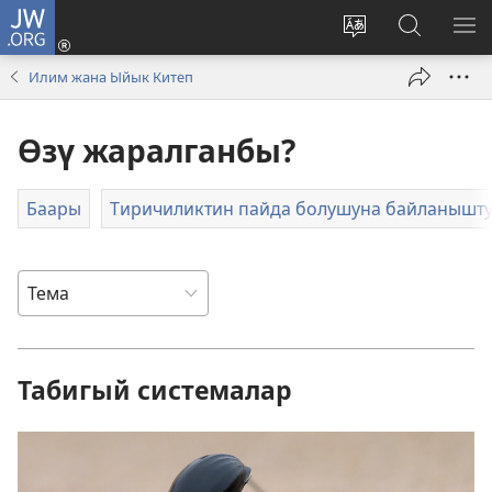
JW.ORG
Кирүү
(жаңы
Башка
JW.ORG
МЕ
терезе
тилди
сайтынан
КӨ
Илим жана Ыйык Китеп
ачат)
тандоо
маалыма
издөө
Өзү жаралганбы?
Баары
Тиричиликтин пайда болушуна байланышту
Табигый системалар