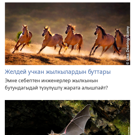
Желдей учкан жылкылардын буттары
Эмне себептен инженерлер жылкынын
бутундагыдай түзүлүштү жарата алышпайт?