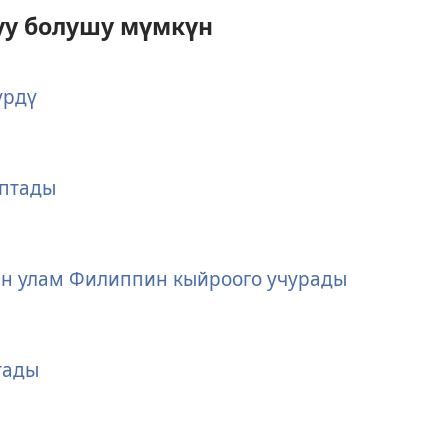
уу болушу мүмкүн
үрдү
аптады
ан улам Филиппин кыйроого учурады
тады