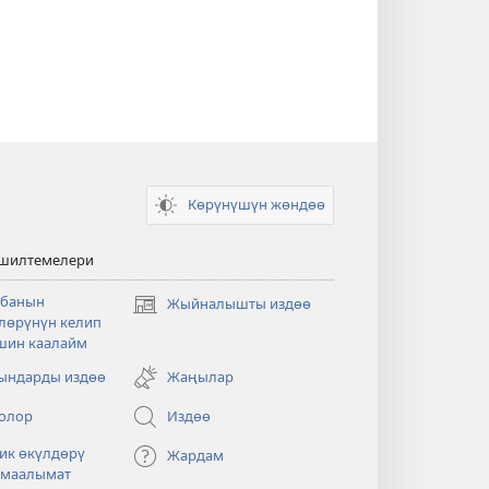
Көрүнүшүн жөндөө
 шилтемелери
банын
Жыйналышты издөө
(жаңы
лөрүнүн келип
терезе
шин каалайм
ачат)
ндарды издөө
Жаңылар
олор
Издөө
ик өкүлдөрү
Жардам
 маалымат