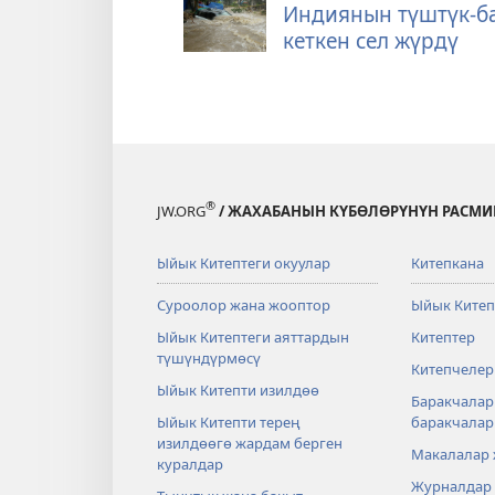
Индиянын түштүк-б
кеткен сел жүрдү
®
JW.ORG
/ ЖАХАБАНЫН КҮБӨЛӨРҮНҮН РАСМИ
Ыйык Китептеги окуулар
Китепкана
Суроолор жана жооптор
Ыйык Китеп
Ыйык Китептеги аяттардын
Китептер
түшүндүрмөсү
Китепчелер
Ыйык Китепти изилдөө
Баракчалар
Ыйык Китепти терең
баракчала
изилдөөгө жардам берген
Макалалар
куралдар
Журналдар