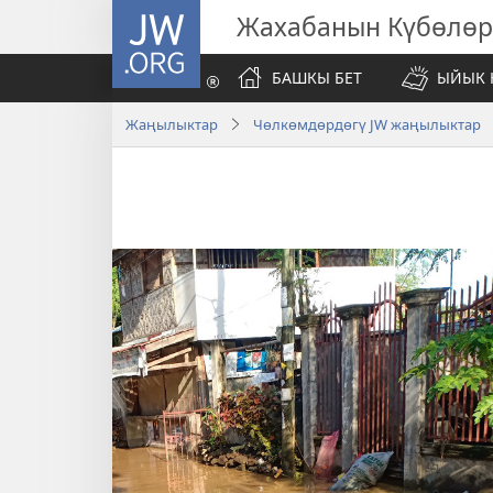
JW.ORG
Жахабанын Күбөлөр
БАШКЫ БЕТ
ЫЙЫК 
Жаңылыктар
Чөлкөмдөрдөгү JW жаңылыктар