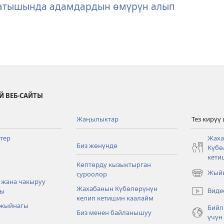
атышында адамдардын өмүрүн алып
Й ВЕБ-САЙТЫ
Жаңылыктар
Тез кирүү
тер
Жаха
Биз жөнүндө
Күбө
кети
Көптөрдү кызыктырган
Жыйы
суроолор
(жаңы
 жана чакыруу
терезе
Жахабанын Күбөлөрүнүн
Виде
ры
ачат)
келип кетишин каалайм
 жыйнагы
Бийл
Биз менен байланышуу
үчүн