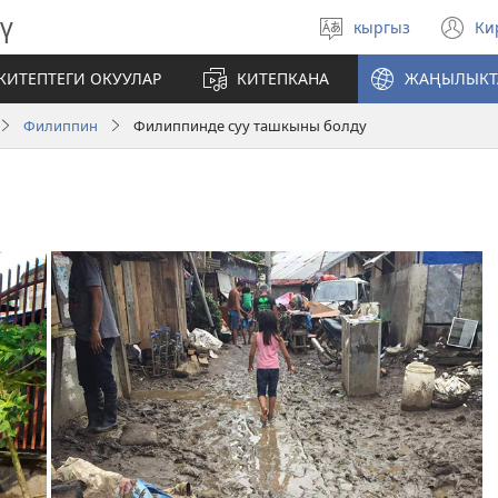
ү
кыргыз
Ки
Тилди
(
тандаңыз
те
КИТЕПТЕГИ ОКУУЛАР
КИТЕПКАНА
ЖАҢЫЛЫКТ
ач
Филиппин
Филиппинде суу ташкыны болду