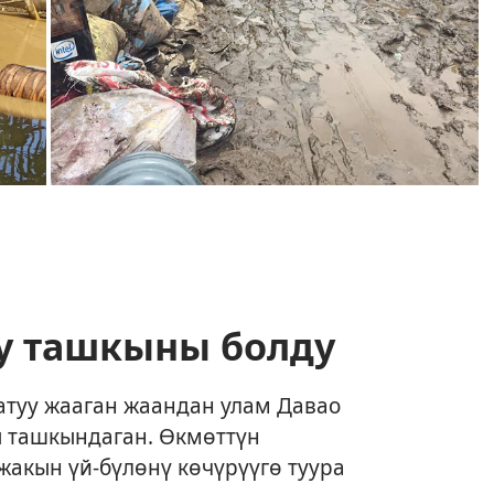
у ташкыны болду
атуу жааган жаандан улам Давао
 ташкындаган. Өкмөттүн
жакын үй-бүлөнү көчүрүүгө туура