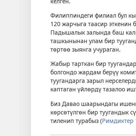
келген.
Филиппиндеги филиал бул к
120 жарчыга таасир эткенин
Падышалык залында баш калк
ташкынынан улам бир тууган
төртөө зыянга учураган.
Жабыр тарткан бир тууганда
болгондо жардам берүү коми
туугандарга зарыл нерселер
каптаган үйлөрдү тазалоо иш
Биз Давао шаарындагы ишен
көрсөтүлгөн бир туугандык с
тиленип турабыз (
Римдиктер 