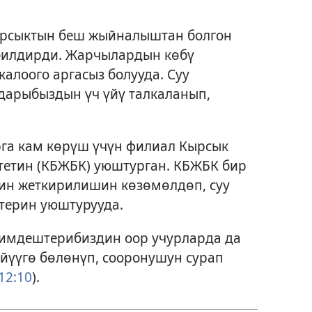
ырсыктын беш жыйналыштан болгон
 билдирди. Жарчылардын көбү
алоого аргасыз болууда. Суу
дарыбыздын үч үйү талкаланып,
рга кам көрүш үчүн филиал Кырсык
тетин (КБЖБК) уюштурган. КБЖБК бир
дин жеткирилишин көзөмөлдөп, суу
терин уюштурууда.
имдештерибиздин оор учурларда да
үйүүгө бөлөнүп, сооронушун сурап
12:10
).