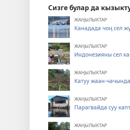
Сизге булар да кызыкт
ЖАҢЫЛЫКТАР
Канадада чоң сел ж
ЖАҢЫЛЫКТАР
Индонезияны сел к
ЖАҢЫЛЫКТАР
Катуу жаан-чачынд
ЖАҢЫЛЫКТАР
Парагвайда суу кап
ЖАҢЫЛЫКТАР