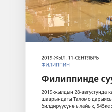
2019-ЖЫЛ, 11-СЕНТЯБРЬ
ФИЛИППИН
Филиппинде су
2019-жылдын 28-августунда к
шаарындагы Таломо дарыясы
билдирүүсүнө ылайык, 545ке 