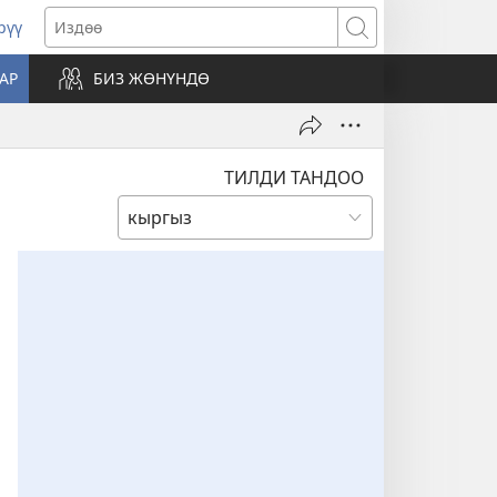
рүү
жаңы
Издөө
резе
АР
БИЗ ЖӨНҮНДӨ
ат)
ТИЛДИ ТАНДОО