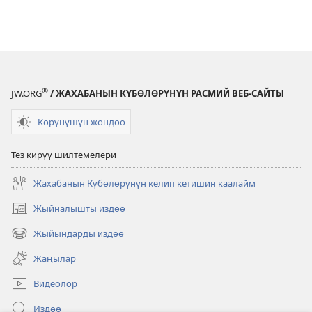
®
JW.ORG
/ ЖАХАБАНЫН КҮБӨЛӨРҮНҮН РАСМИЙ ВЕБ-САЙТЫ
Көрүнүшүн жөндөө
Тез кирүү шилтемелери
Жахабанын Күбөлөрүнүн келип кетишин каалайм
Жыйналышты издөө
(жаңы
терезе
Жыйындарды издөө
(жаңы
ачат)
терезе
Жаңылар
ачат)
Видеолор
Издөө