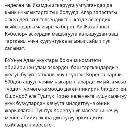
үндөгөн мыйзамды аткарууга умтулгандар да
кыйынчылыктарга туш болууда. Алар запастагы
аскер деп эсептелгендиктен, кээде аскердик
жыйындарга чакырыла берет. Ал Жахабанын
Күбөлөрү аскердик машыгууга катышуудан баш
тартканы үчүн куугунтукка алынып, айып пул
салынат.
БУУнун Адам укуктары боюнча комитети
абийиринен улам аскерден баш тарткандардын
укугун бузуп жатканы үчүн Түштүк Кореяга каршы
500дөн ашуун чечим чыгарып, аларды «мыйзамсыз
түрдө» түрмөгө камоодо деген пикирин билдирген.
Ошондой эле Түштүк Корея келечекте «ушу сыяктуу
укук бузуулардан качууга милдеттүү» экенин
жарыялаган. Түштүк Корея ушул маселени чечүү
менен абийир жана дин тутуу эркиндигин
сыйлаарын көрсөтөт.