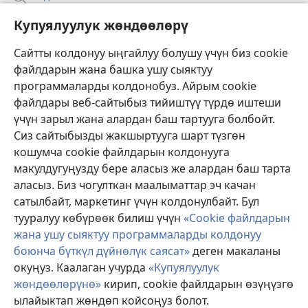
Бийлик өкүлдөрү үчүн маалымат
Купуялуулук жөндөөлөрү
Жардам
Сайтты колдонуу ыңгайлуу болушу үчүн биз cookie
файлдарын жана башка ушу сыяктуу
Тартуулар
программаларды колдонобуз. Айрым cookie
(жаңы
терезе
файлдары веб-сайтыбыз тийиштүү түрдө иштеши
ачат)
үчүн зарыл жана алардан баш тартууга болбойт.
ОНЛАЙН КИТЕПКАНА
(жаңы
Сиз сайтыбызды жакшыртууга шарт түзгөн
терезе
®
JW Hub
кошумча cookie файлдарын колдонууга
ачат)
(жаңы
макулдугуңузду бере аласыз же алардан баш тарта
терезе
®
JW Library
ачат)
аласыз. Биз чогулткан маалыматтар эч качан
сатылбайт, маркетинг үчүн колдонулбайт. Бул
Watchtower Library
тууралуу көбүрөөк билиш үчүн
«Cookie файлдарын
жана ушу сыяктуу программаларды колдонуу
боюнча бүткүл дүйнөлүк саясат»
деген макаланы
окуңуз. Каалаган учурда
«Купуялуулук
Copyright
© 2026 Watch Tower Bible and Tract Society of Pennsylvania.
жөндөөлөрүнө»
кирип, cookie файлдарын өзүңүзгө
КОЛДОНУУ ШАРТТАРЫ
|
КУПУЯЛУУЛУК САЯСАТЫ
|
КУПУЯЛУУЛУК
ылайыктап жөндөп койсоңуз болот.