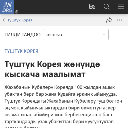
JW.ORG
Кирүү
(жаңы
Башка
JW.ORG
МЕ
терезе
тилди
сайтынан
КӨ
Түштүк Корея
ачат)
тандоо
маалыма
издөө
ТИЛДИ ТАНДОО
ТҮШТҮК КОРЕЯ
Түштүк Корея жөнүндө
кыскача маалымат
Жахабанын Күбөлөрү Кореяда 100 жылдан ашык
убактан бери бар жана Кудайга эркин сыйынууда.
Түштүк Кореядагы Жахабанын Күбөлөрү туш болгон
эң чоң кыйынчылыктардын бири өкмөттүн аскер
кызматынан абийири жол бербегендиктен баш
тарткандарды узак убакыттан бери куугунтуктап