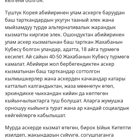
келгени болгон.
Түштүк Корея абийиринен улам аскерге баруудан
баш тарткандардын укугун тааный элек жана
мыйзамдуу түрдө альтернативалык жарандык
кызматты киргизе элек. Ошондуктан абийиринен
улам аскер кызматынан баш тарткан Жахабанын
Күбөсү болгон уландар, адатта, 18 айга түрмөгө
кесилет. Ай сайын 40-50 Жахабанын Күбөсү түрмөгө
камалат. Абийири жол бербегендиктен аскер
кызматынан баш тарткандар соттолгон
кылмышкерлер жана аскерден качкандар катары
катталып калгандыктан, жаза мөөнөтүн өтөп,
эркиндикке чыккандан кийин да көптөгөн
кыйынчылыктарга туш болушат. Аларга жумушка
орношуу кыйынга турат жана ар кандай социалдык
көйгөйлөргө кабылышат.
Мурда аскерде кызмат өтөгөн, бирок Ыйык Китепти
изилдеп, жакындарын сүйүүгө, согушпаганга