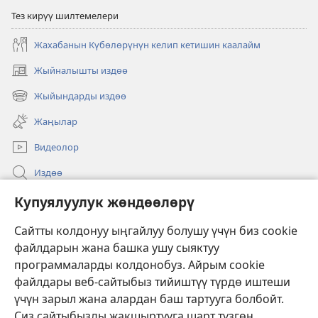
Тез кирүү шилтемелери
Жахабанын Күбөлөрүнүн келип кетишин каалайм
Жыйналышты издөө
(жаңы
терезе
Жыйындарды издөө
(жаңы
ачат)
терезе
Жаңылар
ачат)
Видеолор
Издөө
Бийлик өкүлдөрү үчүн маалымат
Купуялуулук жөндөөлөрү
Жардам
Сайтты колдонуу ыңгайлуу болушу үчүн биз cookie
файлдарын жана башка ушу сыяктуу
Тартуулар
программаларды колдонобуз. Айрым cookie
(жаңы
терезе
файлдары веб-сайтыбыз тийиштүү түрдө иштеши
ачат)
үчүн зарыл жана алардан баш тартууга болбойт.
ОНЛАЙН КИТЕПКАНА
(жаңы
Сиз сайтыбызды жакшыртууга шарт түзгөн