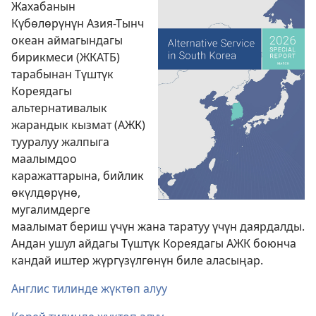
Жахабанын
Күбөлөрүнүн Азия-Тынч
океан аймагындагы
бирикмеси (ЖКАТБ)
тарабынан Түштүк
Кореядагы
альтернативалык
жарандык кызмат (АЖК)
тууралуу жалпыга
маалымдоо
каражаттарына, бийлик
өкүлдөрүнө,
мугалимдерге
маалымат бериш үчүн жана таратуу үчүн даярдалды.
Андан ушул айдагы Түштүк Кореядагы АЖК боюнча
кандай иштер жүргүзүлгөнүн биле аласыңар.
Англис тилинде жүктөп алуу