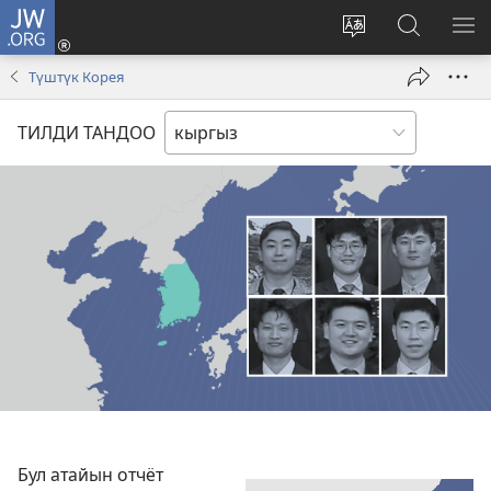
JW.ORG
Кирүү
(жаңы
Башка
JW.ORG
МЕ
терезе
тилди
сайтынан
КӨ
Түштүк Корея
ачат)
тандоо
маалыма
издөө
ТИЛДИ ТАНДОО
Бул атайын отчёт