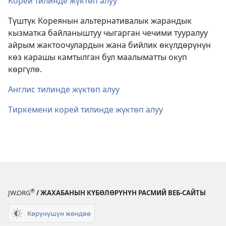
Корей тилинде жүктөп алуу
Түштүк Кореянын альтернативалык жарандык
кызматка байланыштуу чыгарган чечими тууралуу
айрым жактоочулардын жана бийлик өкүлдөрүнүн
көз карашы камтылган бул маалыматты окуп
көргүлө.
Англис тилинде жүктөп алуу
Тиркемени корей тилинде жүктөп алуу
®
JW.ORG
/ ЖАХАБАНЫН КҮБӨЛӨРҮНҮН РАСМИЙ ВЕБ-САЙТЫ
Көрүнүшүн жөндөө