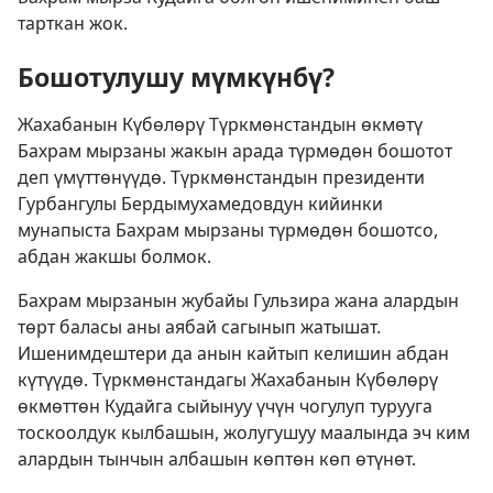
тарткан жок.
Бошотулушу мүмкүнбү?
Жахабанын Күбөлөрү Түркмөнстандын өкмөтү
Бахрам мырзаны жакын арада түрмөдөн бошотот
деп үмүттөнүүдө. Түркмөнстандын президенти
Гурбангулы Бердымухамедовдун кийинки
мунапыста Бахрам мырзаны түрмөдөн бошотсо,
абдан жакшы болмок.
Бахрам мырзанын жубайы Гульзира жана алардын
төрт баласы аны аябай сагынып жатышат.
Ишенимдештери да анын кайтып келишин абдан
күтүүдө. Түркмөнстандагы Жахабанын Күбөлөрү
өкмөттөн Кудайга сыйынуу үчүн чогулуп турууга
тоскоолдук кылбашын, жолугушуу маалында эч ким
алардын тынчын албашын көптөн көп өтүнөт.