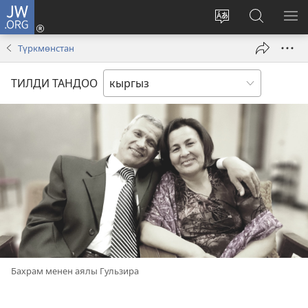
JW.ORG
Кирүү
(жаңы
Башка
JW.ORG
МЕ
терезе
тилди
сайтынан
КӨ
Түркмөнстан
ачат)
тандоо
маалыма
издөө
ТИЛДИ ТАНДОО
Бахрам менен аялы Гульзира