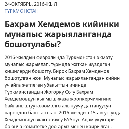
24-ОКТЯБРЬ, 2016-ЖЫЛ
ТҮРКМӨНСТАН
Бахрам Хемдемов кийинки
мунапыс жарыяланганда
бошотулабы?
2016-жылдын февралында Түркмөнстан өкмөтү
мунапыс жарыялап, түрмөдө жаткан жүздөгөн
кишилерди бошотту. Бирок Бахрам Хемдемов
бошотулган жок. Мунапыс жарыялангандан кийин
үч айга жетпеген убакыттын ичинде
Түркмөнстандын Жогорку Соту Бахрам
Хемдемовдун
кылмыш-жаза жоопкерчилигине
байланыштуу көзөмөлгө алынуучу
даттануусун
кароодон баш тарткан. 2016-жылдын 15-августунда
Хемдемовдун жактоочусу БУУнун Адам укуктары
боюнча комитетке доо-арыз менен кайрылган.