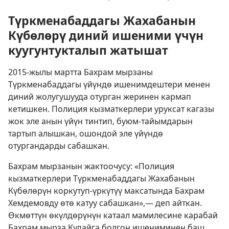
Түркменабаддагы Жахабанын
Күбөлөрү диний ишеними үчүн
куугунтукталып жатышат
2015-жылы мартта Бахрам мырзаны
Түркменабаддагы үйүндө ишенимдештери менен
диний жолугушууда отурган жеринен кармап
кетишкен. Полиция кызматкерлери уруксат кагазы
жок эле анын үйүн тинтип, буюм-тайымдарын
тартып алышкан, ошондой эле үйүндө
отургандарды сабашкан.
Бахрам мырзанын жактоочусу: «Полиция
кызматкерлери Түркменабаддагы Жахабанын
Күбөлөрүн коркутуп-үркүтүү максатында Бахрам
Хемдемовду өтө катуу сабашкан»,— деп айткан.
Өкмөттүн өкүлдөрүнүн катаал мамилесине карабай
Бахрам мырза Кудайга болгон ишениминен баш