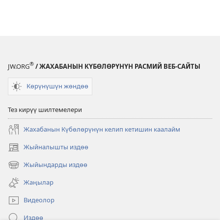
®
JW.ORG
/ ЖАХАБАНЫН КҮБӨЛӨРҮНҮН РАСМИЙ ВЕБ-САЙТЫ
Көрүнүшүн жөндөө
Тез кирүү шилтемелери
Жахабанын Күбөлөрүнүн келип кетишин каалайм
Жыйналышты издөө
(жаңы
терезе
Жыйындарды издөө
(жаңы
ачат)
терезе
Жаңылар
ачат)
Видеолор
Издөө