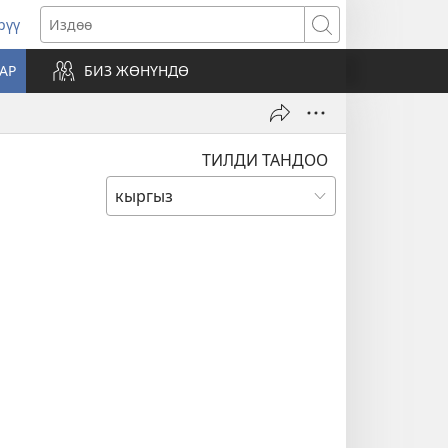
рүү
жаңы
Издөө
резе
АР
БИЗ ЖӨНҮНДӨ
ат)
ТИЛДИ ТАНДОО