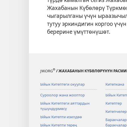
Жахабанын Күбөлөрү Түркмө
чыгарылганы үчүн ыраазычыл
тутуу эркиндигин коргоо үчү
берерине үмүттөнүшөт.
®
JW.ORG
/ ЖАХАБАНЫН КҮБӨЛӨРҮНҮН РАСМИ
Ыйык Китептеги окуулар
Китепкана
Суроолор жана жооптор
Ыйык Китеп
Ыйык Китептеги аяттардын
Китептер
түшүндүрмөсү
Китепчелер
Ыйык Китепти изилдөө
Баракчалар
Ыйык Китепти терең
баракчала