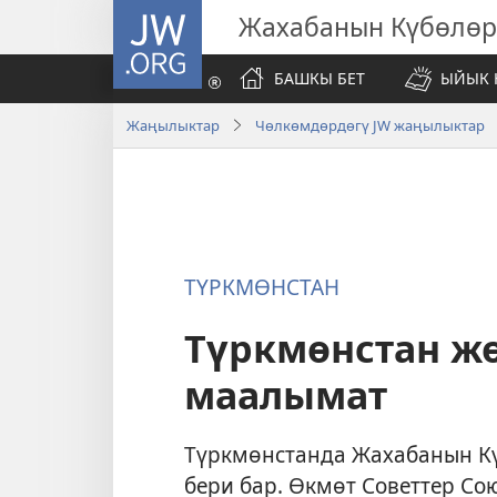
JW.ORG
Жахабанын Күбөлөр
БАШКЫ БЕТ
ЫЙЫК 
Жаңылыктар
Чөлкөмдөрдөгү JW жаңылыктар
ТҮРКМӨНСТАН
Түркмөнстан ж
маалымат
Түркмөнстанда Жахабанын К
бери бар. Өкмөт Советтер Со