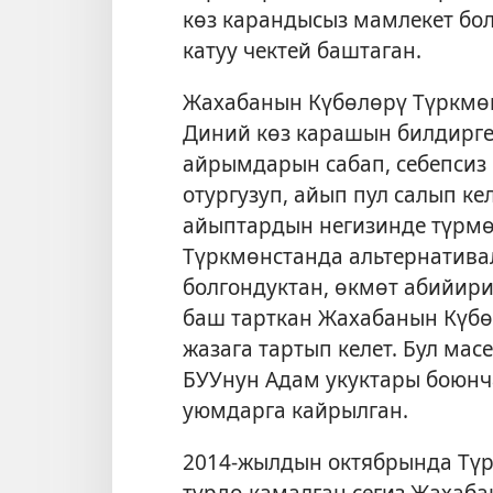
көз карандысыз мамлекет бол
катуу чектей баштаган.
Жахабанын Күбөлөрү Түркмөн
Диний көз карашын билдирг
айрымдарын сабап, себепсиз 
отургузуп, айып пул салып к
айыптардын негизинде түрмөг
Түркмөнстанда альтернатива
болгондуктан, өкмөт абийир
баш тарткан Жахабанын Күбөс
жазага тартып келет. Бул ма
БУУнун Адам укуктары боюнч
уюмдарга кайрылган.
2014-жылдын октябрында Түр
түрдө камалган сегиз Жахаб