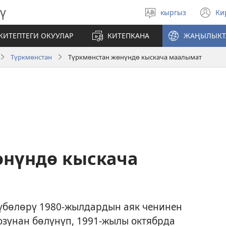
ү
кыргыз
Ки
Тилди
(
тандаңыз
те
КИТЕПТЕГИ ОКУУЛАР
КИТЕПКАНА
ЖАҢЫЛЫКТ
ач
Түркмөнстан
Түркмөнстан жөнүндө кыскача маалымат
өнүндө кыскача
үбөлөрү 1980-жылдардын аяк ченинен
юзунан бөлүнүп, 1991-жылы октябрда