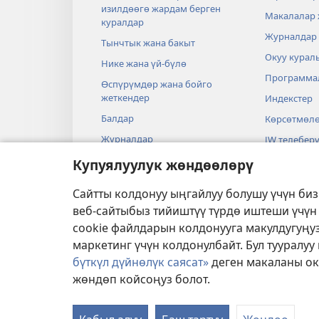
изилдөөгө жардам берген
Макалалар
куралдар
Журналдар
Тынчтык жана бакыт
Окуу курал
Нике жана үй-бүлө
Программа
Өспүрүмдөр жана бойго
жеткендер
Индекстер
Балдар
Көрсөтмөл
Журналдар
JW телеберү
Илим жана Ыйык Китеп
Видеолор
Купуялуулук жөндөөлөрү
Тарых жана Ыйык Китеп
Музыка
Сайтты колдонуу ыңгайлуу болушу үчүн би
Аудиодрам
веб-сайтыбыз тийиштүү түрдө иштеши үчүн
Ыйык Китеп
cookie файлдарын колдонууга макулдугуңуз
маркетинг үчүн колдонулбайт. Бул тууралу
бүткүл дүйнөлүк саясат»
деген макаланы ок
жөндөп койсоңуз болот.
Copyright
© 2026 Watch Tower Bible and Tra