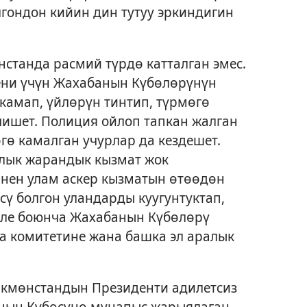
гондон кийин дин тутуу эркиндигин
станда расмий түрдө катталган эмес.
ени үчүн Жахабанын Күбөлөрүнүн
камап, үйлөрүн тинтип, түрмөгө
елишет. Полиция ойлоп тапкан жалган
ө камалган учурлар да кездешет.
лык жарандык кызмат жок
инен улам аскер кызматын өтөөдөн
ү болгон уландарды куугунтуктап,
селе боюнча Жахабанын Күбөлөрү
а комитетине жана башка эл аралык
кмөнстандын Президенти адилетсиз
анын Күбөсүнө мунапыс жарыялаган.