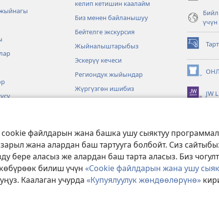
ачат)
келип кетишин каалайм
 жыйнагы
Бийл
Биз менен байланышуу
үчүн
Бейтелге экскурсия
ы
Тар
Жыйналыштарыбыз
(жаңы
лар
терезе
Эскерүү кечеси
ачат)
ОНЛ
Региондук жыйындар
(жаңы
өр
терезе
Жүргүзгөн ишибиз
JW L
ачат)
үсү
Окуялар
Төгөрөктүн төрт бурчунда
з cookie файлдарын жана башка ушу сыяктуу программа
алар
 зарыл жана алардан баш тартууга болбойт. Сиз сайтыб
ти көркөм окуу
ду бере аласыз же алардан баш тарта аласыз. Биз чогул
у көбүрөөк билиш үчүн
«Cookie файлдарын жана ушу сыя
уңуз. Каалаган учурда
«Купуялуулук жөндөөлөрүнө»
кири
ct Society of Pennsylvania.
КОЛДОНУУ ШАРТТАРЫ
|
КУПУЯЛУУЛУК С