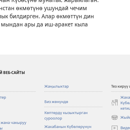
нстан өкмөтүнө ушундай чечим
ык билдирген. Алар өкмөттүн дин
н мындан ары да иш-аракет кыла
Й ВЕБ-САЙТЫ
Жаңылыктар
Тез кирүү
тер
Жаха
Биз жөнүндө
Күбө
кети
Көптөрдү кызыктырган
Жыйы
суроолор
(жаңы
 жана чакыруу
терезе
Жахабанын Күбөлөрүнүн
Виде
ры