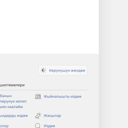
Көрүнүшүн жөндөө
 шилтемелери
банын
Жыйналышты издөө
(жаңы
лөрүнүн келип
терезе
шин каалайм
ачат)
ндарды издөө
Жаңылар
олор
Издөө