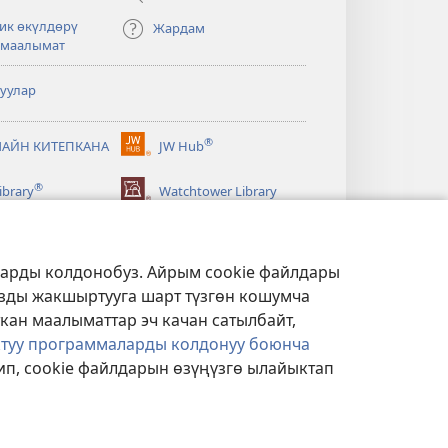
ик өкүлдөрү
Жардам
 маалымат
туулар
®
АЙН КИТЕПКАНА
JW Hub
(жаңы
терезе
®
ibrary
Watchtower Library
ачат)
ларды колдонобуз. Айрым cookie файлдары
ызды жакшыртууга шарт түзгөн кошумча
ткан маалыматтар эч качан сатылбайт,
ктуу программаларды колдонуу боюнча
п, cookie файлдарын өзүңүзгө ылайыктап
АЯСАТЫ
|
КУПУЯЛУУЛУК ЖӨНДӨӨЛӨРҮ