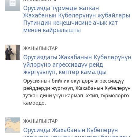
Орусияда түрмөдө жаткан
Жахабанын Күбөлөрүнүн жубайлары
Путиндин кеңешчисине ачык кат
менен кайрылышты
ЖАҢЫЛЫКТАР
Орусиядагы Жахабанын Күбөлөрүнүн
үйлөрүнө агрессивдүү рейд
жүргүзүлүп, көптөр камалды
Орусиянын бийлик өкүлдөрү агрессивдүү
рейддерди жүргүзүп, Жахабанын Күбөлөрүн
туткан дини үчүн кармап кетип, түрмөлөргө
камоодо.
ЖАҢЫЛЫКТАР
Орусияда Жахабанын Күбөлөрүн