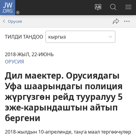
JW.ORG
Кирүү
(жаңы
Башка
JW.ORG
МЕ
терезе
тилди
сайтынан
КӨ
Орусия
ачат)
тандоо
маалыма
издөө
ТИЛДИ ТАНДОО
2018-ЖЫЛ, 22-ИЮНЬ
ОРУСИЯ
Дил маектер. Орусиядагы
Уфа шаарындагы полиция
жүргүзгөн рейд тууралуу 5
эже-карындаштын айтып
бергени
2018-жылдын 10-апрелинде, таңга маал тергөөчүлөр