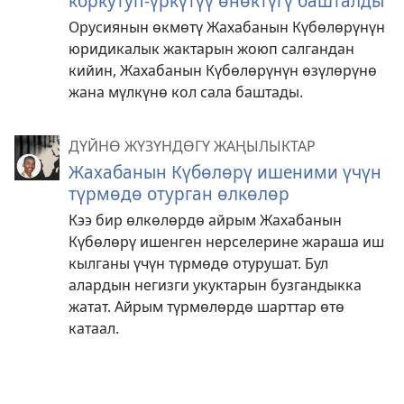
коркутуп-үркүтүү өнөктүгү башталды
Орусиянын өкмөтү Жахабанын Күбөлөрүнүн
юридикалык жактарын жоюп салгандан
кийин, Жахабанын Күбөлөрүнүн өзүлөрүнө
жана мүлкүнө кол сала баштады.
ДҮЙНӨ ЖҮЗҮНДӨГҮ ЖАҢЫЛЫКТАР
Жахабанын Күбөлөрү ишеними үчүн
түрмөдө отурган өлкөлөр
Кээ бир өлкөлөрдө айрым Жахабанын
Күбөлөрү ишенген нерселерине жараша иш
кылганы үчүн түрмөдө отурушат. Бул
алардын негизги укуктарын бузгандыкка
жатат. Айрым түрмөлөрдө шарттар өтө
катаал.