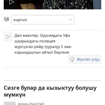
Видеону
ойнотуу
Тилди
тандаңыз
Дил маектер. Орусиядагы Уфа
Ойнотуу
шаарындагы полиция
жүргүзгөн рейд тууралуу 5 эже-
карындаштын айтып бергени
Жүктөп алуу
Видеону
жүктөп
алуу
форматтары
Сизге булар да кызыктуу болушу
мүмкүн
ЖАҢЫЛЫКТАР