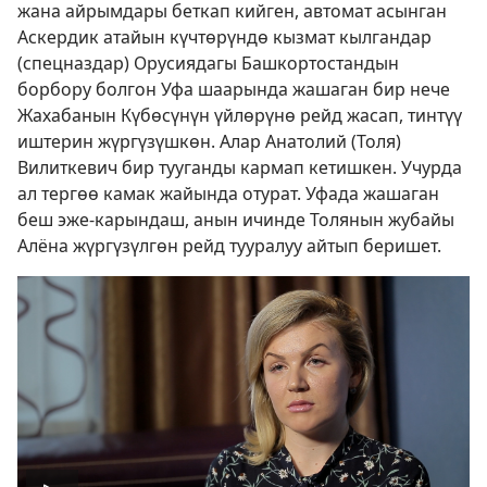
жана айрымдары беткап кийген, автомат асынган
Аскердик атайын күчтөрүндө кызмат кылгандар
(спецназдар) Орусиядагы Башкортостандын
борбору болгон Уфа шаарында жашаган бир нече
Жахабанын Күбөсүнүн үйлөрүнө рейд жасап, тинтүү
иштерин жүргүзүшкөн. Алар Анатолий (Толя)
Вилиткевич бир тууганды кармап кетишкен. Учурда
ал тергөө камак жайында отурат. Уфада жашаган
беш эже-карындаш, анын ичинде Толянын жубайы
Алёна жүргүзүлгөн рейд тууралуу айтып беришет.