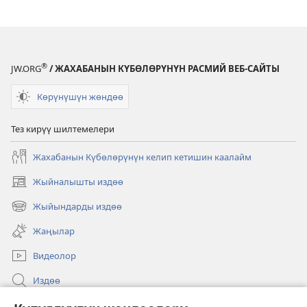
®
JW.ORG
/ ЖАХАБАНЫН КҮБӨЛӨРҮНҮН РАСМИЙ ВЕБ-САЙТЫ
Көрүнүшүн жөндөө
Тез кирүү шилтемелери
Жахабанын Күбөлөрүнүн келип кетишин каалайм
Жыйналышты издөө
(жаңы
терезе
Жыйындарды издөө
(жаңы
ачат)
терезе
Жаңылар
ачат)
Видеолор
Издөө
Бийлик өкүлдөрү үчүн маалымат