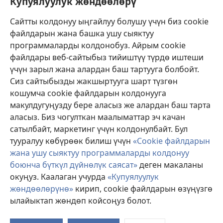
Купуялуулук жөндөөлөрү
Жардам
Сайтты колдонуу ыңгайлуу болушу үчүн биз cookie
файлдарын жана башка ушу сыяктуу
Тартуулар
программаларды колдонобуз. Айрым cookie
(жаңы
терезе
файлдары веб-сайтыбыз тийиштүү түрдө иштеши
ачат)
үчүн зарыл жана алардан баш тартууга болбойт.
ОНЛАЙН КИТЕПКАНА
(жаңы
Сиз сайтыбызды жакшыртууга шарт түзгөн
терезе
®
JW Hub
кошумча cookie файлдарын колдонууга
ачат)
(жаңы
макулдугуңузду бере аласыз же алардан баш тарта
терезе
®
JW Library
ачат)
аласыз. Биз чогулткан маалыматтар эч качан
сатылбайт, маркетинг үчүн колдонулбайт. Бул
Watchtower Library
тууралуу көбүрөөк билиш үчүн
«Cookie файлдарын
жана ушу сыяктуу программаларды колдонуу
боюнча бүткүл дүйнөлүк саясат»
деген макаланы
окуңуз. Каалаган учурда
«Купуялуулук
Copyright
© 2026 Watch Tower Bible and Tract Society of Pennsylvania.
жөндөөлөрүнө»
кирип, cookie файлдарын өзүңүзгө
КОЛДОНУУ ШАРТТАРЫ
|
КУПУЯЛУУЛУК САЯСАТЫ
|
КУПУЯЛУУЛУК
ылайыктап жөндөп койсоңуз болот.
ЖӨНДӨӨЛӨРҮ