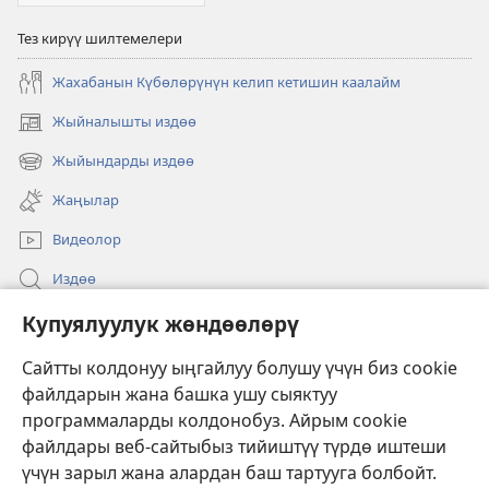
Тез кирүү шилтемелери
Жахабанын Күбөлөрүнүн келип кетишин каалайм
Жыйналышты издөө
(жаңы
терезе
Жыйындарды издөө
(жаңы
ачат)
терезе
Жаңылар
ачат)
Видеолор
Издөө
Бийлик өкүлдөрү үчүн маалымат
Купуялуулук жөндөөлөрү
Жардам
Сайтты колдонуу ыңгайлуу болушу үчүн биз cookie
файлдарын жана башка ушу сыяктуу
Тартуулар
программаларды колдонобуз. Айрым cookie
(жаңы
терезе
файлдары веб-сайтыбыз тийиштүү түрдө иштеши
ачат)
үчүн зарыл жана алардан баш тартууга болбойт.
ОНЛАЙН КИТЕПКАНА
(жаңы