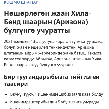
КОШМО ШТАТТАР
Нөшөрлөгөн жаан Хила-
Бенд шаарын (Аризона)
бүлгүнгө учуратты
2021-жылдын 13-августуна караган түнү катуу шамал
болуп, жаан нөшөрлөп төккөндүктөн, Аризона
штатынын айрым жерлеринде жана батыш Техаста
катуу сел жүрдү. Айрыкча, Аризона штатынын Хила-
Бенд шаары катуу бүлгүнгө учурады.
Бир туугандарыбызга тийгизген
таасири
Өкүнүчтүүсү, 1 ишенимдешибиз (аял) каза болду
Ишенимдештерибиздин 5 үйү зыянга учурады