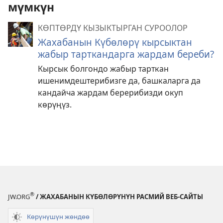
мүмкүн
КӨПТӨРДҮ КЫЗЫКТЫРГАН СУРООЛОР
Жахабанын Күбөлөрү кырсыктан
жабыр тарткандарга жардам береби?
Кырсык болгондо жабыр тарткан
ишенимдештерибизге да, башкаларга да
кандайча жардам берерибизди окуп
көрүңүз.
®
JW.ORG
/ ЖАХАБАНЫН КҮБӨЛӨРҮНҮН РАСМИЙ ВЕБ-САЙТЫ
Көрүнүшүн жөндөө