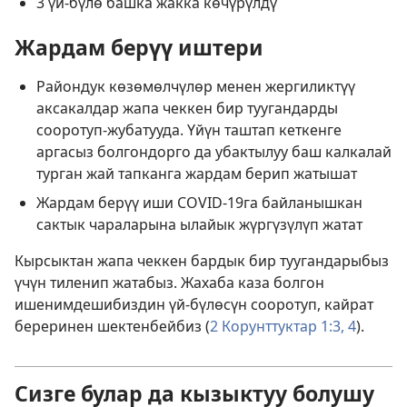
3 үй-бүлө башка жакка көчүрүлдү
Жардам берүү иштери
Райондук көзөмөлчүлөр менен жергиликтүү
аксакалдар жапа чеккен бир туугандарды
сооротуп-жубатууда. Үйүн таштап кеткенге
аргасыз болгондорго да убактылуу баш калкалай
турган жай тапканга жардам берип жатышат
Жардам берүү иши COVID-19га байланышкан
сактык чараларына ылайык жүргүзүлүп жатат
Кырсыктан жапа чеккен бардык бир туугандарыбыз
үчүн тиленип жатабыз. Жахаба каза болгон
ишенимдешибиздин үй-бүлөсүн сооротуп, кайрат
береринен шектенбейбиз (
2 Корунттуктар 1:3, 4
).
Сизге булар да кызыктуу болушу