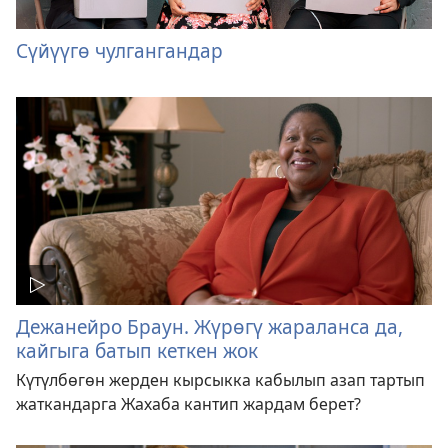
Сүйүүгө чулгангандар
Дежанейро Браун. Жүрөгү жараланса да,
кайгыга батып кеткен жок
Күтүлбөгөн жерден кырсыкка кабылып азап тартып
жаткандарга Жахаба кантип жардам берет?