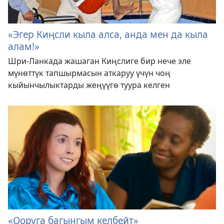
«Эгер Киңсли кыла алса, анда мен да кыла
алам!»
Шри-Ланкада жашаган Киңслиге бир нече эле
мүнөттүк тапшырмасын аткаруу үчүн чоң
кыйынчылыктарды жеңүүгө туура келген
«Ооруга багынгым келбейт»