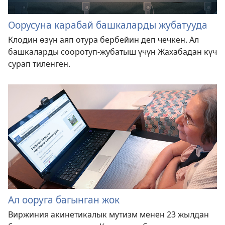
Оорусуна карабай башкаларды жубатууда
Клодин өзүн аяп отура бербейин деп чечкен. Ал
башкаларды сооротуп-жубатыш үчүн Жахабадан күч
сурап тиленген.
Ал ооруга багынган жок
Виржиния акинетикалык мутизм менен 23 жылдан