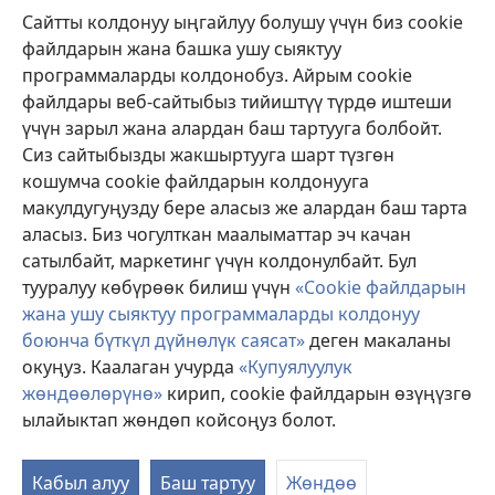
Жардам
Сайтты колдонуу ыңгайлуу болушу үчүн биз cookie
файлдарын жана башка ушу сыяктуу
Тартуулар
программаларды колдонобуз. Айрым cookie
(жаңы
терезе
файлдары веб-сайтыбыз тийиштүү түрдө иштеши
ачат)
үчүн зарыл жана алардан баш тартууга болбойт.
ОНЛАЙН КИТЕПКАНА
(жаңы
Сиз сайтыбызды жакшыртууга шарт түзгөн
терезе
®
JW Hub
кошумча cookie файлдарын колдонууга
ачат)
(жаңы
макулдугуңузду бере аласыз же алардан баш тарта
терезе
®
JW Library
ачат)
аласыз. Биз чогулткан маалыматтар эч качан
сатылбайт, маркетинг үчүн колдонулбайт. Бул
Watchtower Library
тууралуу көбүрөөк билиш үчүн
«Cookie файлдарын
жана ушу сыяктуу программаларды колдонуу
боюнча бүткүл дүйнөлүк саясат»
деген макаланы
окуңуз. Каалаган учурда
«Купуялуулук
жөндөөлөрүнө»
кирип, cookie файлдарын өзүңүзгө
Copyright
© 2026 Watch Tower Bible and Tract Society of Pennsylvania.
КОЛДОНУУ ШАРТТАРЫ
|
КУПУЯЛУУЛУК САЯСАТЫ
|
КУПУЯЛУУЛУК
ылайыктап жөндөп койсоңуз болот.
ЖӨНДӨӨЛӨРҮ
Кабыл алуу
Баш тартуу
Жөндөө