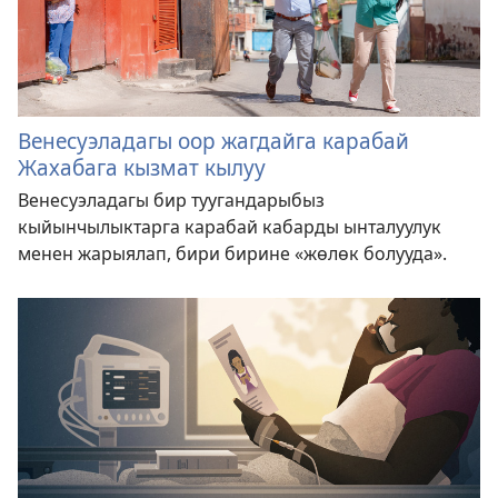
Венесуэладагы оор жагдайга карабай
Жахабага кызмат кылуу
Венесуэладагы бир туугандарыбыз
кыйынчылыктарга карабай кабарды ынталуулук
менен жарыялап, бири бирине «жөлөк болууда».