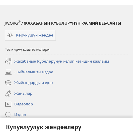
®
JW.ORG
/ ЖАХАБАНЫН КҮБӨЛӨРҮНҮН РАСМИЙ ВЕБ-САЙТЫ
Көрүнүшүн жөндөө
Тез кирүү шилтемелери
Жахабанын Күбөлөрүнүн келип кетишин каалайм
Жыйналышты издөө
(жаңы
терезе
Жыйындарды издөө
(жаңы
ачат)
терезе
Жаңылар
ачат)
Видеолор
Издөө
Бийлик өкүлдөрү үчүн маалымат
Купуялуулук жөндөөлөрү