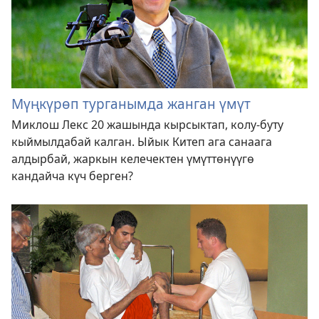
Мүңкүрөп турганымда жанган үмүт
Миклош Лекс 20 жашында кырсыктап, колу-буту
кыймылдабай калган. Ыйык Китеп ага санаага
алдырбай, жаркын келечектен үмүттөнүүгө
кандайча күч берген?