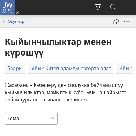
JW.ORG
Кирүү
(жаңы
Башка
JW.ORG
МЕ
терезе
тилди
сайтынан
КӨ
Окуялар
ачат)
тандоо
маалыма
издөө
Кыйынчылыктар менен
күрөшүү
Баары
Ыйык Китеп адамды өзгөртө алат
Ыйык К
Жахабанын Күбөлөрү ден соолукка байланыштуу
кыйынчылыктар, майыптык кубанычынан айрылта
албай турганына ынанып келишет.