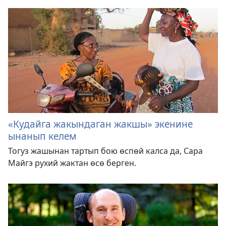
«Кудайга жакындаган жакшы» экенине
ынанып келем
Тогуз жашынан тартып бою өспөй калса да, Сара
Майгэ рухий жактан өсө берген.