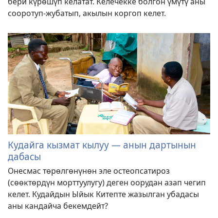
бери күрөшүп келатат. Келечекке болгон үмүтү аны
сооротуп-жубатып, акылын коргоп келет.
Кудайга кызмат кылуу — анын дартынын
дабасы
Онесмас төрөлгөнүнөн эле остеопсатироз
(сөөктөрдүн морттуулугу) деген оорудан азап чегип
келет. Кудайдын Ыйык Китепте жазылган убадасы
аны кандайча бекемдейт?