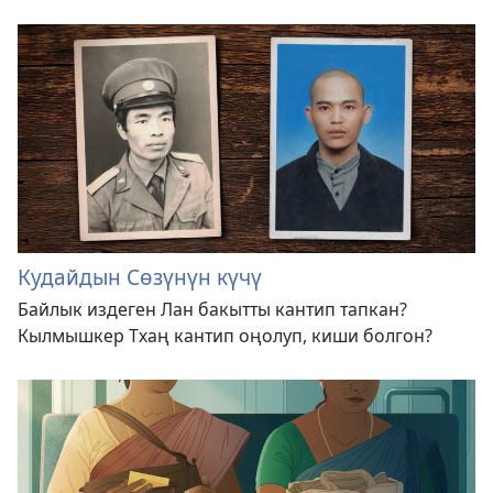
Кудайдын Сөзүнүн күчү
Байлык издеген Лан бакытты кантип тапкан?
Кылмышкер Тхаң кантип оңолуп, киши болгон?