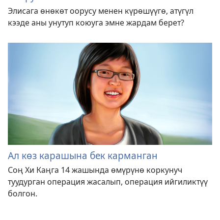
Элисага өнөкөт оорусу менен күрөшүүгө, атүгүл
кээде аны унутуп коюуга эмне жардам берет?
Ал көз карашына бек карманган
Соң Хи Каңга 14 жашында өмүрүнө коркунуч
туудурган операция жасалып, операция ийгиликтүү
болгон.