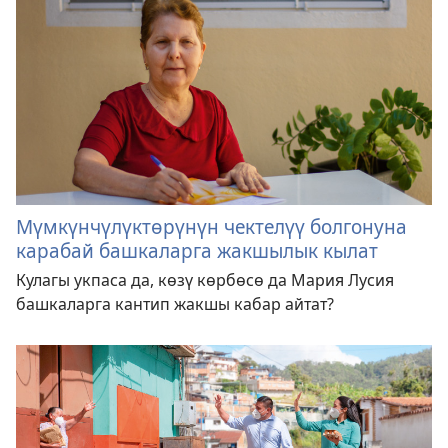
Мүмкүнчүлүктөрүнүн чектелүү болгонуна
карабай башкаларга жакшылык кылат
Кулагы укпаса да, көзү көрбөсө да Мария Лусия
башкаларга кантип жакшы кабар айтат?