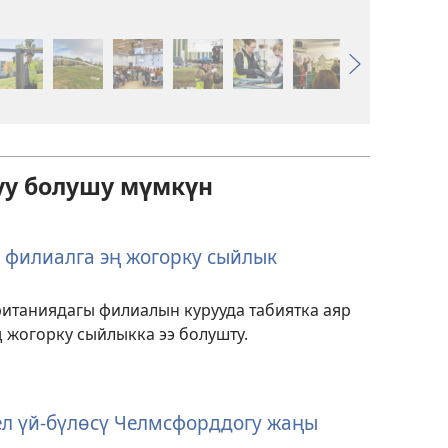
уу болушу мүмкүн
филиалга эң жогорку сыйлык
итаниядагы филиалын курууда табиятка аяр
 жогорку сыйлыкка ээ болушту.
л үй-бүлөсү Челмсфорддогу жаңы