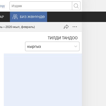
рүү
жаңы
Издөө
резе
АР
БИЗ ЖӨНҮНДӨ
ат)
брь—2020-жыл, февраль)
ТИЛДИ ТАНДОО