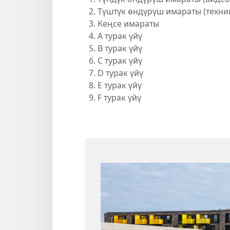
Түштүк өндүрүш имараты (техни
Кеңсе имараты
A турак үйү
B турак үйү
C турак үйү
D турак үйү
E турак үйү
F турак үйү