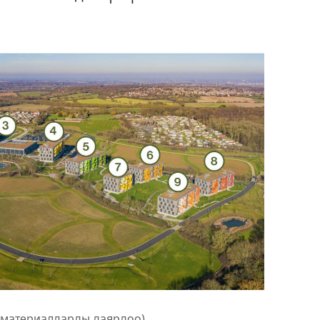
оматериалдарды даярдоо)