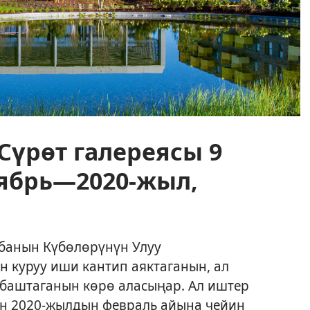
 Сүрөт галереясы 9
тябрь—2020-жыл,
абанын Күбөлөрүнүн Улуу
 куруу иши кантип аяктаганын, ал
 баштаганын көрө аласыңар. Ал иштер
н 2020-жылдын февраль айына чейин