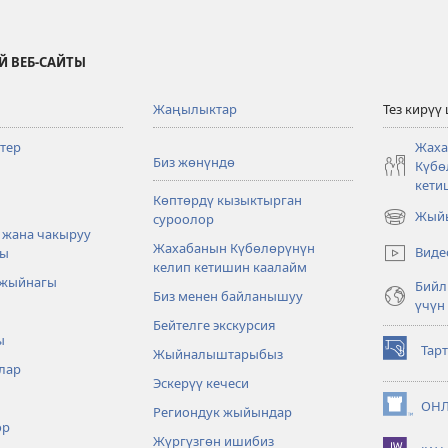
Й ВЕБ-САЙТЫ
Жаңылыктар
Тез кирүү
тер
Жаха
Биз жөнүндө
Күбө
кети
Көптөрдү кызыктырган
Жыйы
суроолор
(жаңы
 жана чакыруу
терезе
Жахабанын Күбөлөрүнүн
Виде
ры
ачат)
келип кетишин каалайм
 жыйнагы
Бийл
Биз менен байланышуу
үчүн
Бейтелге экскурсия
ы
Тар
Жыйналыштарыбыз
(жаңы
лар
терезе
Эскерүү кечеси
ачат)
ОНЛ
Региондук жыйындар
(жаңы
өр
терезе
Жүргүзгөн ишибиз