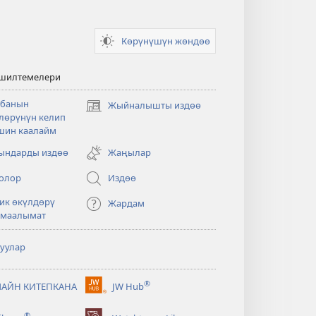
Көрүнүшүн жөндөө
 шилтемелери
банын
Жыйналышты издөө
(жаңы
лөрүнүн келип
терезе
шин каалайм
ачат)
ндарды издөө
Жаңылар
олор
Издөө
ик өкүлдөрү
Жардам
 маалымат
туулар
®
АЙН КИТЕПКАНА
JW Hub
(жаңы
терезе
®