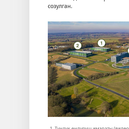
созулган.
Түндүк өндүрүш имараты (виде