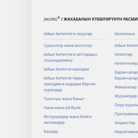
®
JW.ORG
/ ЖАХАБАНЫН КҮБӨЛӨРҮНҮН РАСМИ
Ыйык Китептеги окуулар
Китепкана
Суроолор жана жооптор
Ыйык Китеп
Ыйык Китептеги аяттардын
Китептер
түшүндүрмөсү
Китепчелер
Ыйык Китепти изилдөө
Баракчалар
Ыйык Китепти терең
баракчала
изилдөөгө жардам берген
Макалалар
куралдар
Журналдар
Тынчтык жана бакыт
Окуу курал
Нике жана үй-бүлө
Программа
Өспүрүмдөр жана бойго
жеткендер
Индекстер
Балдар
Көрсөтмөл