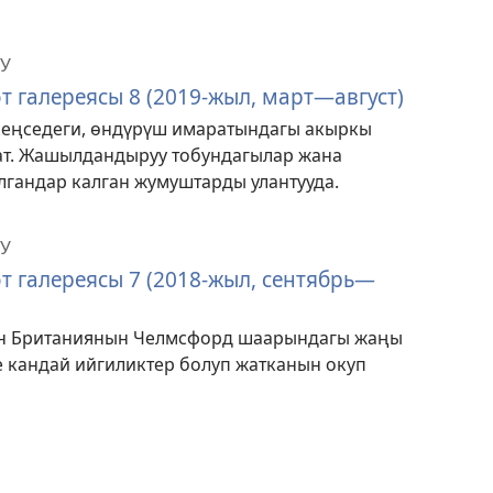
У
т галереясы 8 (2019-жыл, март—август)
 кеңседеги, өндүрүш имаратындагы акыркы
ат. Жашылдандыруу тобундагылар жана
гандар калган жумуштарды улантууда.
У
т галереясы 7 (2018-жыл, сентябрь—
н Британиянын Челмсфорд шаарындагы жаңы
 кандай ийгиликтер болуп жатканын окуп