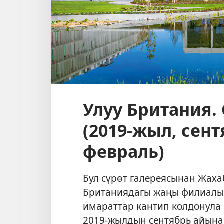
Улуу Британия.
(2019-жыл, сен
февраль)
Бул сүрөт галереясынан Жах
Британиядагы жаңы филиалын
имараттар кантип колдонула
2019-жылдын сентябрь айына