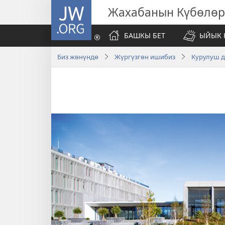
JW.ORG
Жахабанын Күбөлөр
БАШКЫ БЕТ
ЫЙЫК 
Биз жөнүндө
Жүргүзгөн ишибиз
Курулуш 