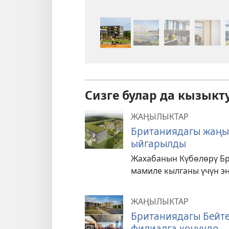
Сизге булар да кызыкт
ЖАҢЫЛЫКТАР
Британиядагы жаңы 
ыйгарылды
Жахабанын Күбөлөрү Бр
мамиле кылганы үчүн эң
ЖАҢЫЛЫКТАР
Британиядагы Бейте
филиалга көчүүдө