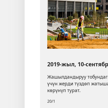
2019-жыл, 10-сентяб
Жашылдандыруу тобундагы
үчүн жерди түздөп жатыша
көрүнүп турат.
20/1