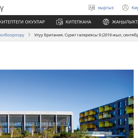
ү
кыргыз
Ки
Тилди
(
тандаңыз
те
КИТЕПТЕГИ ОКУУЛАР
КИТЕПКАНА
ЖАҢЫЛЫКТ
ач
долбоорлору
Улуу Британия. Сүрөт галереясы 9 (2019-жыл, сентя