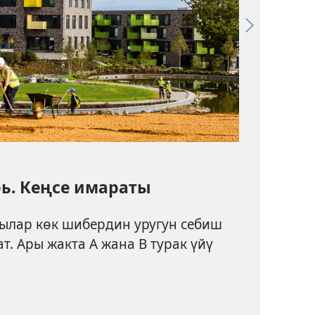
рь. Кеңсе имараты
лар көк шибердин уругун себиш
т. Ары жакта A жана B турак үйү