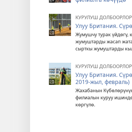
КУРУЛУШ ДОЛБООРЛОР
Улуу Британия. Сүрө
Жумушчу турак үйдөгү,
жумуштарды жасап жат
сырткы жумуштарды кыл
КУРУЛУШ ДОЛБООРЛОР
Улуу Британия. Сүрө
2019-жыл, февраль)
Жахабанын Күбөлөрүнү
филиалын куруу ишинде
көргүлө.