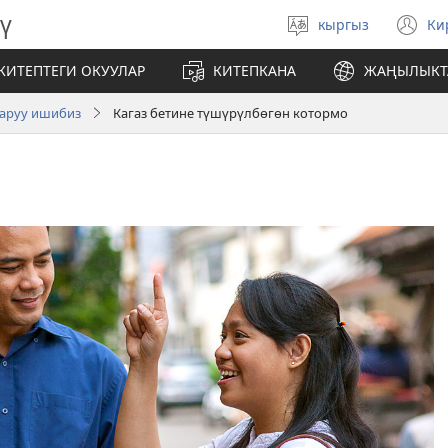
ү
кыргыз
Ки
Тилди
(
тандаңыз
те
КИТЕПТЕГИ ОКУУЛАР
КИТЕПКАНА
ЖАҢЫЛЫКТ
ач
аруу ишибиз
Кагаз бетине түшүрүлбөгөн котормо