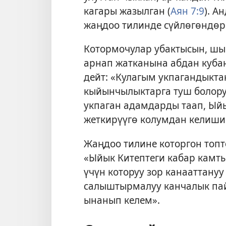
кагары жазылган (
Аян 7:9
). А
жаңдоо тилинде сүйлөгөндөр 
Котормочулар убактысын, ш
арнап жатканына абдан куба
дейт: «Кулагым укпагандыкт
кыйынчылыктарга туш болору
укпаган адамдарды таап, Ыйы
жеткирүүгө колумдан келишин
Жаңдоо тилине которгон топ
«Ыйык Китептеги кабар камт
үчүн которуу зор канааттану
салыштырмалуу канчалык па
ынанып келем».