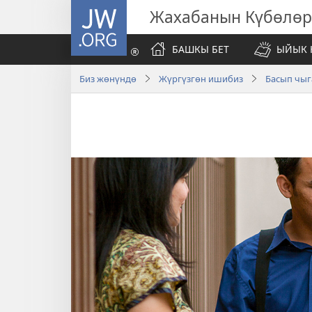
JW.ORG
Жахабанын Күбөлөр
БАШКЫ БЕТ
ЫЙЫК 
Биз жөнүндө
Жүргүзгөн ишибиз
Басып чыг