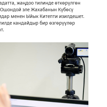
адатта, жаңдоо тилинде өткөрүлгөн
Ошондой эле Жахабанын Күбөсү
мдар менен Ыйык Китепти изилдешет.
тилде кандайдыр бир өзгөрүүлөр
т.