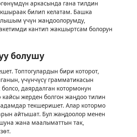
гөнүмдүн аркасында гана тилдин
кшыраак билип келатам. Башка
 алышым үчүн жаңдоолорумду,
кетимди кантип жакшыртсам болорун
уу болушу
шет. Топтогулардын бири которот,
улганын, үчүнчүсү грамматикасын
 болсо, даярдалган котормонун
ар кайсы жерден болгон жаңдоо тилин
н адамдар текшеришет. Алар котормо
рын айтышат. Бул жаңдоолор менен
шуна жана маалыматтын так,
зөт.