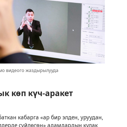
мо видеого жаздырылууда
к көп күч-аракет
аткан кабарга «ар бир элден, уруудан,
илдерде сүйлөгөн» адамдардын кулак