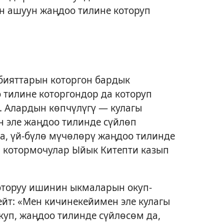
н ашуун жаңдоо тилине которуп
ияттарын которгон бардык
 тилине которгондор да которуп
. Алардын көпчүлүгү — кулагы
н эле жаңдоо тилинде сүйлөп
да, үй-бүлө мүчөлөрү жаңдоо тилинде
л котормочулар Ыйык Китепти казып
оторуу ишинин ыкмаларын окуп-
йт: «Мен кичинекейимен эле кулагы
уп, жаңдоо тилинде сүйлөсөм да,