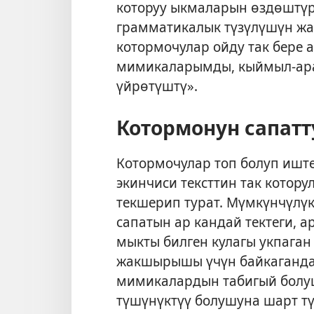
которуу ыкмаларын өздөштүр
грамматикалык түзүлүшүн жа
котормочулар ойду так бере
мимикаларымды, кыймыл-ара
үйрөтүштү».
Котормонун сапатт
Котормочулар топ болуп иште
экинчиси тексттин так котор
текшерип турат. Мүмкүнчүлүк
сапатын ар кандай тектеги, 
мыкты билген кулагы укпага
жакшырышы үчүн байкаганда
мимикалардын табигый болу
түшүнүктүү болушуна шарт тү