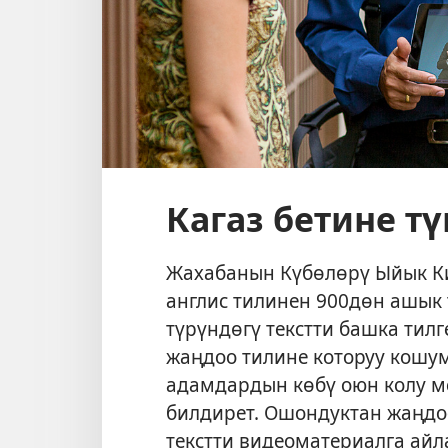
Кагаз бетине т
Жахабанын Күбөлөрү Ыйык Ки
англис тилинен 900дөн ашык 
түрүндөгү текстти башка тилг
жаңдоо тилине которуу кошум
адамдардын көбү оюн колу м
билдирет. Ошондуктан жаңдоо
текстти видеоматериалга а