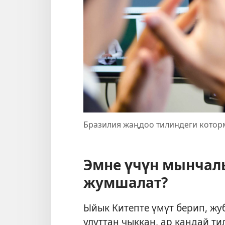
Бразилия жаңдоо тилиндеги котор
Эмне үчүн мынчалы
жумшалат?
Ыйык Китепте үмүт берип, жуб
улуттан чыккан, ар кандай т