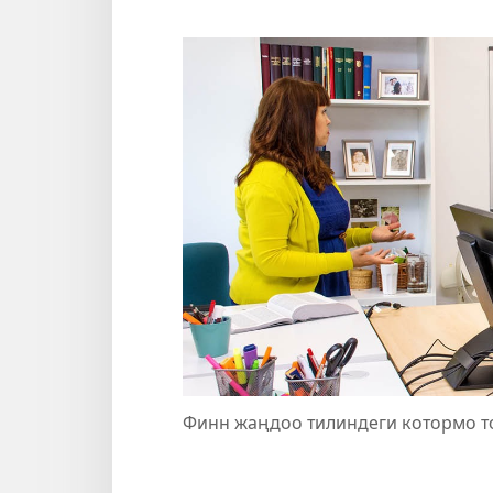
Финн жаңдоо тилиндеги котормо топ