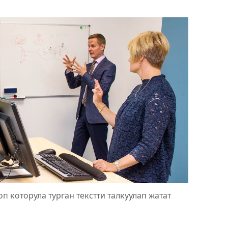
 которула турган текстти талкуулап жатат