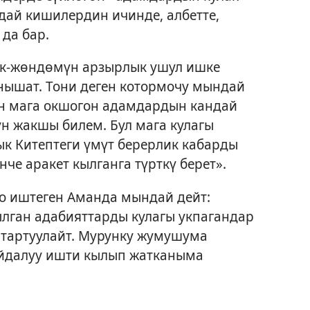
ндай кишилердин ичинде, албетте,
да бар.
ык-жөндөмүн арзырлык ушул ишке
нышат. Тони деген котормочу мындай
ан мага окшогон адамдардын кандай
н жакшы билем. Бул мага кулагы
к Китептеги үмүт берерлик кабарды
че аракет кылганга түрткү берет».
то иштеген Аманда мындай дейт:
ылган адабияттарды кулагы укпагандар
у тартуулайт. Мурунку жумушума
йдалуу ишти кылып жатканыма