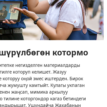
үшүрүлбөгөн котормо
тепке негизделген материалдарды
тилге которуп келишет. Жазуу
е которуу оңой эмес иштерден. Бирок
ча жумушту камтыйт. Кулагы укпаган
енен жаңсап, мимика аркылуу
 тилине которгондор кагаз бетиндеги
йландырышат. Ушундайча Жахабанын