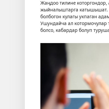
Жаңдоо тилине которгондор, 
жыйналыштарга катышышат. 
болбогон кулагы укпаган ада
Ушундайча ал котормочулар 
болсо, кабардар болуп туруша