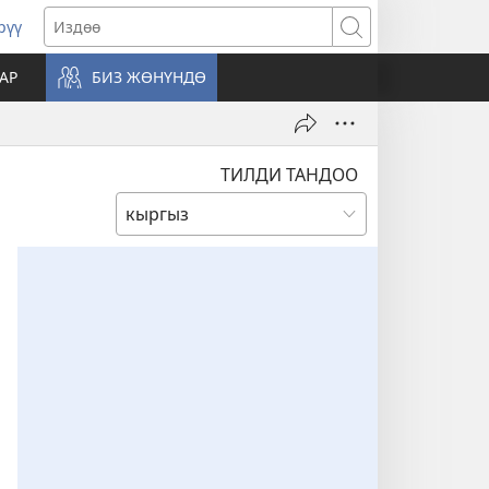
рүү
жаңы
Издөө
резе
АР
БИЗ ЖӨНҮНДӨ
ат)
ТИЛДИ ТАНДОО