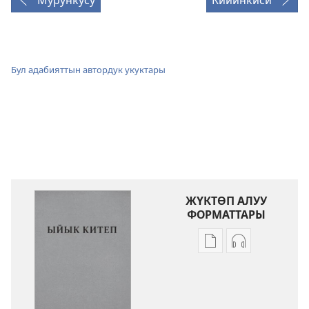
Мурункусу
Кийинкиси
Бул адабияттын автордук укуктары
ЖҮКТӨП АЛУУ
ФОРМАТТАРЫ
Адабиятты
Аудиолорду
жүктөп
жүктөп
алуу
алуу
форматтары
форматтары