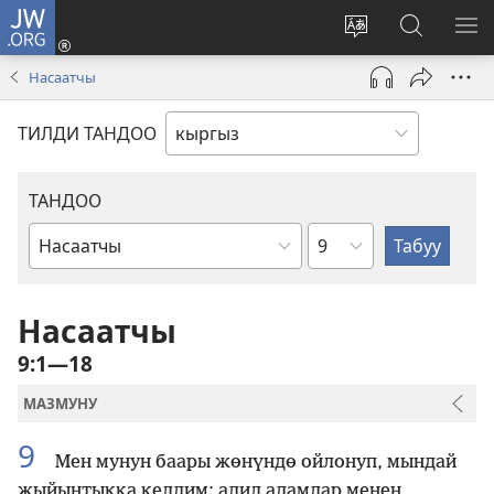
JW.ORG
Кирүү
(жаңы
Башка
JW.ORG
МЕ
терезе
тилди
сайтынан
КӨ
Насаатчы
ачат)
тандоо
маалыма
издөө
ТИЛДИ ТАНДОО
ТАНДОО
Бөлүм
Ыйык
Жазмадагы
китеп
Насаатчы
9:1—18
МАЗМУНУ
9
Мен мунун баары жөнүндө ойлонуп, мындай
жыйынтыкка келдим: адил адамдар менен