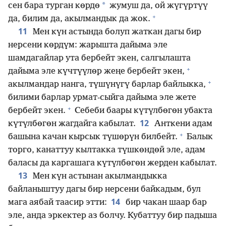
*
сен бара турган көрдө
жумуш да, ой жүгүртүү
+
да, билим да, акылмандык да жок.
11
Мен күн астында болуп жаткан дагы бир
нерсени көрдүм: жарышта дайыма эле
шамдагайлар ута бербейт экен, салгылашта
+
дайыма эле күчтүүлөр жеңе бербейт экен,
+
акылмандар нанга, түшүнүгү барлар байлыкка,
билими барлар урмат-сыйга дайыма эле жете
+
бербейт экен.
Себеби баары күтүлбөгөн убакта
12
күтүлбөгөн жагдайга кабылат.
Анткени адам
+
башына качан кырсык түшөрүн билбейт.
Балык
торго, канаттуу кылтакка түшкөндөй эле, адам
баласы да каргашага күтүлбөгөн жерден кабылат.
13
Мен күн астынан акылмандыкка
байланыштуу дагы бир нерсени байкадым, бул
14
мага аябай таасир этти:
бир чакан шаар бар
эле, анда эркектер аз болчу. Кубаттуу бир падыша