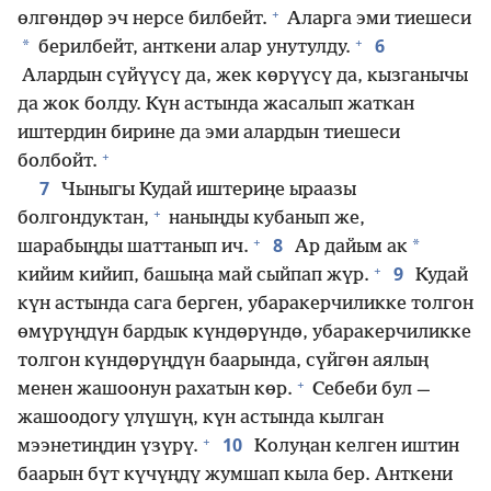
+
өлгөндөр эч нерсе билбейт.
Аларга эми тиешеси
+
6
*
берилбейт, анткени алар унутулду.
Алардын сүйүүсү да, жек көрүүсү да, кызганычы
да жок болду. Күн астында жасалып жаткан
иштердин бирине да эми алардын тиешеси
+
болбойт.
7
Чыныгы Кудай иштериңе ыраазы
+
болгондуктан,
наныңды кубанып же,
+
8
*
шарабыңды шаттанып ич.
Ар дайым ак
+
9
кийим кийип, башыңа май сыйпап жүр.
Кудай
күн астында сага берген, убаракерчиликке толгон
өмүрүңдүн бардык күндөрүндө, убаракерчиликке
толгон күндөрүңдүн баарында, сүйгөн аялың
+
менен жашоонун рахатын көр.
Себеби бул —
жашоодогу үлүшүң, күн астында кылган
+
10
мээнетиңдин үзүрү.
Колуңан келген иштин
баарын бүт күчүңдү жумшап кыла бер. Анткени