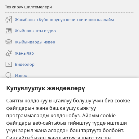
Тез кирүү шилтемелери
Жахабанын Күбөлөрүнүн келип кетишин каалайм
Жыйналышты издөө
(жаңы
терезе
Жыйындарды издөө
(жаңы
ачат)
терезе
Жаңылар
ачат)
Видеолор
Издөө
Бийлик өкүлдөрү үчүн маалымат
Купуялуулук жөндөөлөрү
Жардам
Сайтты колдонуу ыңгайлуу болушу үчүн биз cookie
файлдарын жана башка ушу сыяктуу
Тартуулар
программаларды колдонобуз. Айрым cookie
(жаңы
терезе
файлдары веб-сайтыбыз тийиштүү түрдө иштеши
ачат)
үчүн зарыл жана алардан баш тартууга болбойт.
ОНЛАЙН КИТЕПКАНА
(жаңы
Сиз сайтыбызды жакшыртууга шарт түзгөн