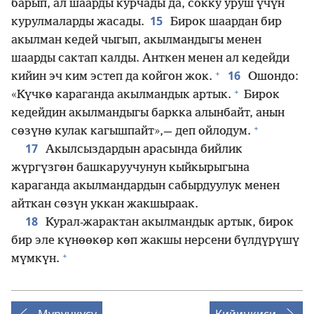
барып, ал шаарды курчады да, сокку уруш үчүн
15
курулмаларды жасады.
Бирок шаардан бир
акылман кедей чыгып, акылмандыгы менен
шаарды сактап калды. Анткен менен ал кедейди
+
16
кийин эч ким эстеп да койгон жок.
Ошондо:
+
«Күчкө караганда акылмандык артык.
Бирок
кедейдин акылмандыгы баркка алынбайт, анын
+
сөзүнө кулак кагышпайт»,— деп ойлодум.
17
Акылсыздардын арасында бийлик
жүргүзгөн башкаруучунун кыйкырыгына
караганда акылмандардын сабырдуулук менен
айткан сөзүн уккан жакшыраак.
18
Курал-жарактан акылмандык артык, бирок
бир эле күнөөкөр көп жакшы нерсени бүлдүрүшү
+
мүмкүн.