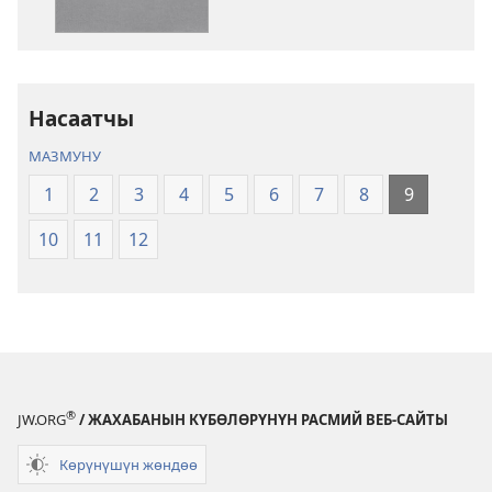
Ыйык
Ыйык
Китеп
Китеп
(2024)
(2024)
Насаатчы
МАЗМУНУ
1
2
3
4
5
6
7
8
9
10
11
12
®
JW.ORG
/ ЖАХАБАНЫН КҮБӨЛӨРҮНҮН РАСМИЙ ВЕБ-САЙТЫ
Көрүнүшүн жөндөө