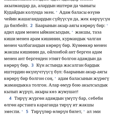
акылмандар да, алардын иштери да чыныгы
+
Кудайдын колунда экен.
Адам баласы өзүнө
чейин жашагандардын сүйүүсүн да, жек көрүүсүн
+
2
да билбейт.
Баарынын акыр-аягы көрөрү бир:
+
адил адам менен ыймансыздын,
жакшы, таза
киши менен арам кишинин, курмандык чалган
менен чалбагандын көрөрү бир. Күнөөкөр менен
жакшы кишинин да, ойлонбой ант берген адам
менен ант бергенден этият болгон адамдын да
3
көрөрү бир.
Күн астында жасалган бардык
иштердин өкүнүчтүүсү бул: баарынын акыр-аягы
+
көрөрү бир болгон соң,
адам баласынын жүрөгү
жамандыкка толгон. Алар өмүр бою акылсыздык
кылып жүрүп, акыры көз жумушат!
4
Тирүү жүргөн адамдын үмүтү бар, себеби
өлгөн арстанга караганда тирүү ит жакшы
+
+
5
эмеспи.
Тирүүлөр өлөрүн билет,
ал эми