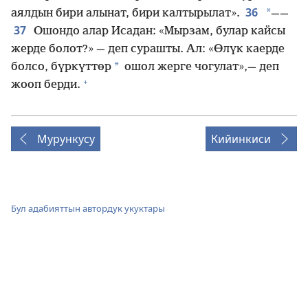
36
*
аялдын бири алынат, бири калтырылат».
⁠——
37
Ошондо алар Исадан: «Мырзам, булар кайсы
жерде болот?» — деп сурашты. Ал: «Өлүк каерде
*
болсо, бүркүттөр
ошол жерге чогулат»,— деп
+
жооп берди.
Мурункусу
Кийинкиси
Бул адабияттын автордук укуктары