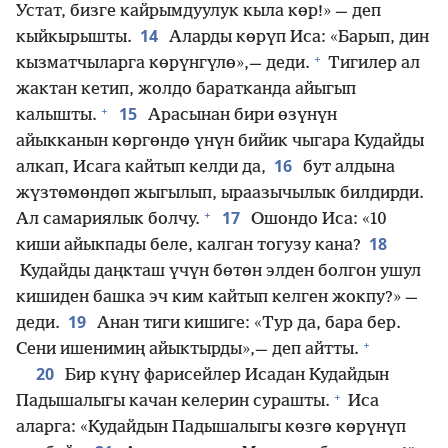
Устат, бизге кайрымдуулук кыла көр!» — деп
14
кыйкырышты.
Аларды көрүп Иса: «Барып, дин
+
кызматчыларга көрүнгүлө»,— деди.
Тигилер ал
жактан кетип, жолдо баратканда айыгып
+
15
калышты.
Арасынан бири өзүнүн
айыкканын көргөндө үнүн бийик чыгара Кудайды
16
алкап, Исага кайтып келди да,
бут алдына
жүзтөмөндөп жыгылып, ыраазычылык билдирди.
+
17
Ал самариялык болчу.
Ошондо Иса: «10
18
киши айыкпады беле, калган тогузу кана?
Кудайды даңкташ үчүн бөтөн элден болгон ушул
кишиден башка эч ким кайтып келген жокпу?» —
19
деди.
Анан тиги кишиге: «Тур да, бара бер.
+
Сени ишенимиң айыктырды»,— деп айтты.
20
Бир күнү фарисейлер Исадан Кудайдын
+
Падышалыгы качан келерин сурашты.
Иса
аларга: «Кудайдын Падышалыгы көзгө көрүнүп