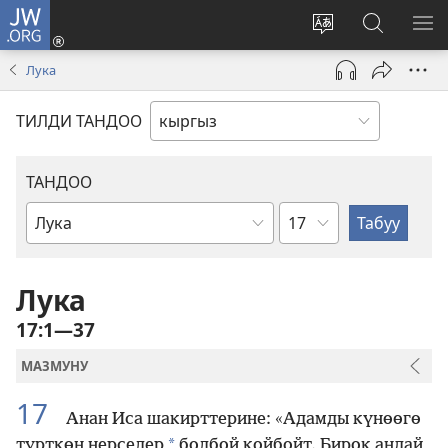
JW.ORG
Кирүү
(жаңы
Башка
JW.ORG
МЕ
терезе
тилди
сайтынан
КӨ
Лука
ачат)
тандоо
маалыма
издөө
ТИЛДИ ТАНДОО
ТАНДОО
Бөлүм
Ыйык
Жазмадагы
китеп
Лука
17:1—37
МАЗМУНУ
17
Анан Иса шакирттерине: «Адамды күнөөгө
*
түрткөн нерселер
болбой койбойт. Бирок андай