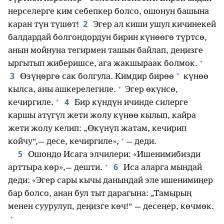
нерселерге ким себепкер болсо, ошонун башына
2
каран түн түшөт!
Эгер ал киши ушул кичинекей
балдардай болгондордун бирин күнөөгө түртсө,
анын мойнуна тегирмен ташын байлап, деңизге
+
ыргытып жиберишсе, ага жакшыраак болмок.
3
*
Өзүңөргө сак болгула. Кимдир бирөө
күнөө
+
кылса, аны ашкерелегиле.
Эгер өкүнсө,
+
4
кечиргиле.
Бир күндүн ичинде силерге
каршы атүгүл жети жолу күнөө кылып, кайра
жети жолу келип: „Өкүнүп жатам, кечирип
+
койчу“,— десе, кечиргиле»,
— деди.
5
Ошондо Исага элчилери: «Ишенимибизди
+
6
арттыра көр»,— дешти.
Иса аларга мындай
деди: «Эгер сары кычы данындай эле ишенимиңер
бар болсо, анан бул тыт дарагына: „Тамырың
менен суурулуп, деңизге көч!“ — десеңер, көчмөк.
+