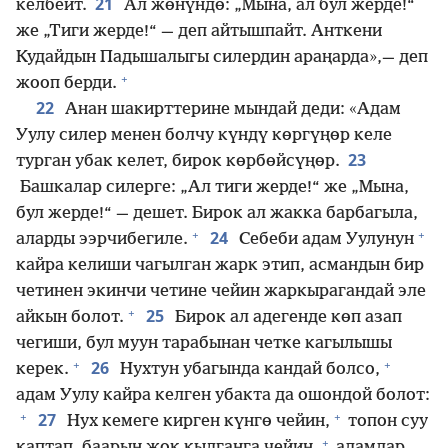
21
келбейт.
Ал жөнүндө: „Мына, ал бул жерде!“
же „Тиги жерде!“ — деп айтышпайт. Анткени
Кудайдын Падышалыгы силердин араңарда»,— деп
+
жооп берди.
22
Анан шакирттерине мындай деди: «Адам
Уулу силер менен болчу күндү көргүңөр келе
23
турган убак келет, бирок көрбөйсүңөр.
Башкалар силерге: „Ал тиги жерде!“ же „Мына,
бул жерде!“ — дешет. Бирок ал жакка барбагыла,
+
+
24
аларды ээрчибегиле.
Себеби адам Уулунун
кайра келиши чагылган жарк этип, асмандын бир
четинен экинчи четине чейин жаркырагандай эле
+
25
айкын болот.
Бирок ал адегенде көп азап
чегиши, бул муун тарабынан четке кагылышы
+
+
26
керек.
Нухтун убагында кандай болсо,
адам Уулу кайра келген убакта да ошондой болот:
+
+
27
Нух кемеге кирген күнгө чейин,
топон суу
+
каптап, баарын жок кылганга чейин,
адамдар