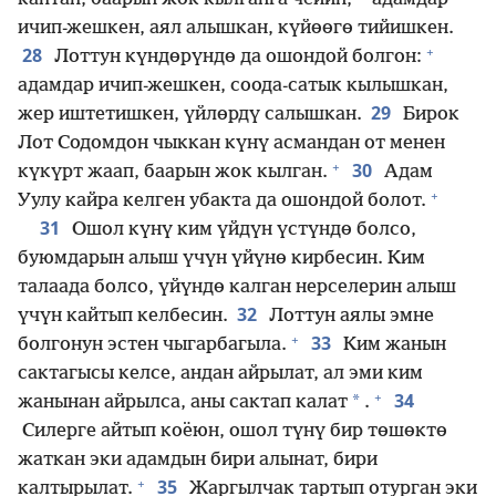
ичип-жешкен, аял алышкан, күйөөгө тийишкен.
+
28
Лоттун күндөрүндө да ошондой болгон:
адамдар ичип-жешкен, соода-сатык кылышкан,
29
жер иштетишкен, үйлөрдү салышкан.
Бирок
Лот Содомдон чыккан күнү асмандан от менен
+
30
күкүрт жаап, баарын жок кылган.
Адам
+
Уулу кайра келген убакта да ошондой болот.
31
Ошол күнү ким үйдүн үстүндө болсо,
буюмдарын алыш үчүн үйүнө кирбесин. Ким
талаада болсо, үйүндө калган нерселерин алыш
32
үчүн кайтып келбесин.
Лоттун аялы эмне
+
33
болгонун эстен чыгарбагыла.
Ким жанын
сактагысы келсе, андан айрылат, ал эми ким
+
34
*
жанынан айрылса, аны сактап калат
.
Силерге айтып коёюн, ошол түнү бир төшөктө
жаткан эки адамдын бири алынат, бири
+
35
калтырылат.
Жаргылчак тартып отурган эки