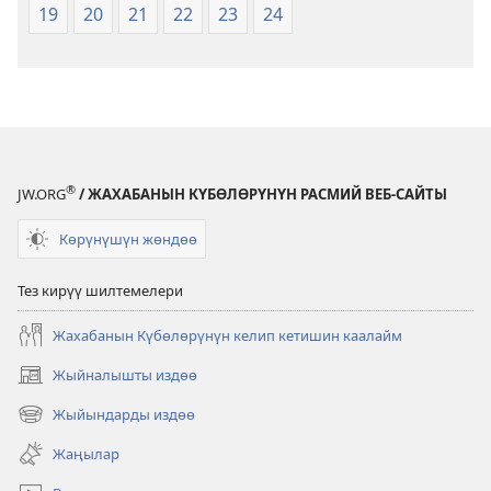
19
20
21
22
23
24
®
JW.ORG
/ ЖАХАБАНЫН КҮБӨЛӨРҮНҮН РАСМИЙ ВЕБ-САЙТЫ
Көрүнүшүн жөндөө
Тез кирүү шилтемелери
Жахабанын Күбөлөрүнүн келип кетишин каалайм
Жыйналышты издөө
(жаңы
терезе
Жыйындарды издөө
(жаңы
ачат)
терезе
Жаңылар
ачат)