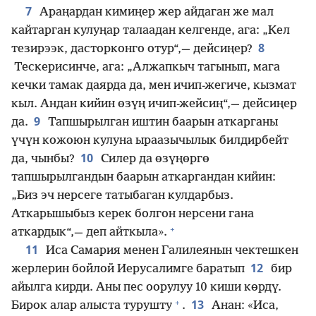
7
Араңардан кимиңер жер айдаган же мал
кайтарган кулуңар талаадан келгенде, ага: „Кел
8
тезирээк, дасторконго отур“,— дейсиңер?
Тескерисинче, ага: „Алжапкыч тагынып, мага
кечки тамак даярда да, мен ичип-жегиче, кызмат
кыл. Андан кийин өзүң ичип-жейсиң“,— дейсиңер
9
да.
Тапшырылган иштин баарын аткарганы
үчүн кожоюн кулуна ыраазычылык билдирбейт
10
да, чынбы?
Силер да өзүңөргө
тапшырылгандын баарын аткаргандан кийин:
„Биз эч нерсеге татыбаган кулдарбыз.
Аткарышыбыз керек болгон нерсени гана
+
аткардык“,— деп айткыла».
11
Иса Самария менен Галилеянын чектешкен
12
жерлерин бойлой Иерусалимге баратып
бир
айылга кирди. Аны пес оорулуу 10 киши көрдү.
+
13
Бирок алар алыста турушту
.
Анан: «Иса,