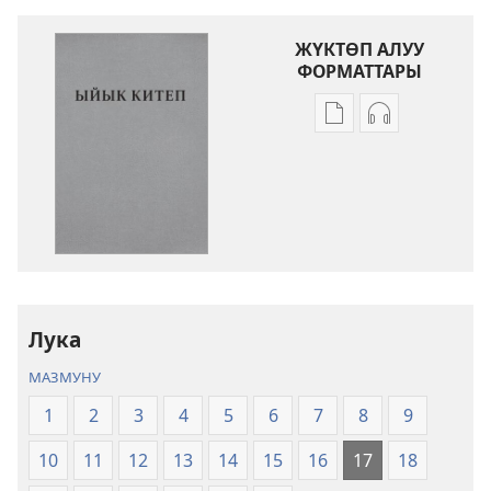
ЖҮКТӨП АЛУУ
ФОРМАТТАРЫ
Адабиятты
Аудиолорду
жүктөп
жүктөп
алуу
алуу
форматтары
форматтары
Ыйык
Ыйык
Китеп
Китеп
(2024)
(2024)
Лука
МАЗМУНУ
1
2
3
4
5
6
7
8
9
10
11
12
13
14
15
16
17
18