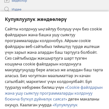
Видеолор
Издөө
Бийлик өкүлдөрү үчүн маалымат
Купуялуулук жөндөөлөрү
Жардам
Сайтты колдонуу ыңгайлуу болушу үчүн биз cookie
файлдарын жана башка ушу сыяктуу
Тартуулар
программаларды колдонобуз. Айрым cookie
(жаңы
терезе
файлдары веб-сайтыбыз тийиштүү түрдө иштеши
ачат)
үчүн зарыл жана алардан баш тартууга болбойт.
ОНЛАЙН КИТЕПКАНА
(жаңы
Сиз сайтыбызды жакшыртууга шарт түзгөн
терезе
®
JW Hub
кошумча cookie файлдарын колдонууга
ачат)
(жаңы
макулдугуңузду бере аласыз же алардан баш тарта
терезе
®
JW Library
ачат)
аласыз. Биз чогулткан маалыматтар эч качан
сатылбайт, маркетинг үчүн колдонулбайт. Бул
Watchtower Library
тууралуу көбүрөөк билиш үчүн
«Cookie файлдарын
жана ушу сыяктуу программаларды колдонуу
боюнча бүткүл дүйнөлүк саясат»
деген макаланы
окуңуз. Каалаган учурда
«Купуялуулук