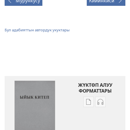
Мурункусу
Кийинкиси
Бул адабияттын автордук укуктары
ЖҮКТӨП АЛУУ
ФОРМАТТАРЫ
Адабиятты
Аудиолорду
жүктөп
жүктөп
алуу
алуу
форматтары
форматтары