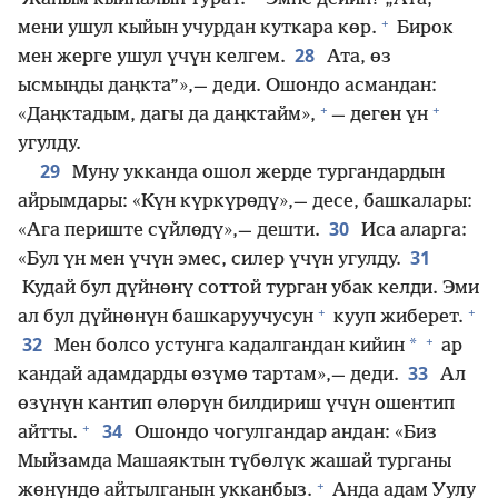
+
мени ушул кыйын учурдан куткара көр.
Бирок
28
мен жерге ушул үчүн келгем.
Ата, өз
ысмыңды даңкта”»,— деди. Ошондо асмандан:
+
+
«Даңктадым, дагы да даңктайм»,
— деген үн
угулду.
29
Муну укканда ошол жерде тургандардын
айрымдары: «Күн күркүрөдү»,— десе, башкалары:
30
«Ага периште сүйлөдү»,— дешти.
Иса аларга:
31
«Бул үн мен үчүн эмес, силер үчүн угулду.
Кудай бул дүйнөнү соттой турган убак келди. Эми
+
+
ал бул дүйнөнүн башкаруучусун
кууп жиберет.
+
32
*
Мен болсо устунга кадалгандан кийин
ар
33
кандай адамдарды өзүмө тартам»,— деди.
Ал
өзүнүн кантип өлөрүн билдириш үчүн ошентип
+
34
айтты.
Ошондо чогулгандар андан: «Биз
Мыйзамда Машаяктын түбөлүк жашай турганы
+
жөнүндө айтылганын укканбыз.
Анда адам Уулу