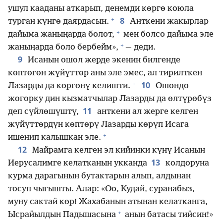
ушул кааданы аткарып, денемди көргө коюла
+
8
турган күнгө даярдасын.
Анткени жакырлар
+
дайыма жаныңарда болот,
мен болсо дайыма эле
+
жаныңарда боло бербейм»,
— деди.
9
Исанын ошол жерде экенин билгенде
көптөгөн жүйүттөр аны эле эмес, ал тирилткен
+
10
Лазарды да көргөнү келишти.
Ошондо
жогорку дин кызматчылар Лазарды да өлтүрөбүз
11
деп сүйлөшүштү,
анткени ал жерге келген
жүйүттөрдүн көптөрү Лазарды көрүп Исага
+
ишенип калышкан эле.
12
Майрамга келген эл кийинки күнү Исанын
13
Иерусалимге келатканын укканда
колдоруна
курма дарагынын бутактарын алып, алдынан
тосуп чыгышты. Алар: «Оо, Кудай, суранабыз,
муну сактай көр! Жахабанын атынан келатканга,
+
Ысрайылдын Падышасына
анын батасы тийсин!»