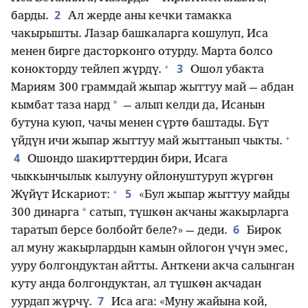
2
барды.
Ал жерде аны кечки тамакка
чакырышты. Лазар башкаларга кошулуп, Иса
менен бирге дасторконго отурду. Марта болсо
+
3
конокторду тейлеп жүрдү.
Ошол убакта
Мариям 300 граммдай жыпар жыттуу май — абдан
*
кымбат таза нард
— алып келди да, Исанын
бутуна куюп, чачы менен сүртө баштады. Бүт
+
үйдүн ичи жыпар жыттуу май жыттанып чыкты.
4
Ошондо шакирттердин бири, Исага
чыккынчылык кылууну ойлонуштуруп жүргөн
+
5
Жүйүт Искариот:
«Бул жыпар жыттуу майды
*
300 динарга
сатып, түшкөн акчаны жакырларга
6
таратып берсе болбойт беле?» — деди.
Бирок
ал муну жакырлардын камын ойлогон үчүн эмес,
ууру болгондуктан айтты. Анткени акча салынган
куту анда болгондуктан, ал түшкөн акчадан
7
уурдап жүрчү.
Иса ага: «Муну жайына кой,