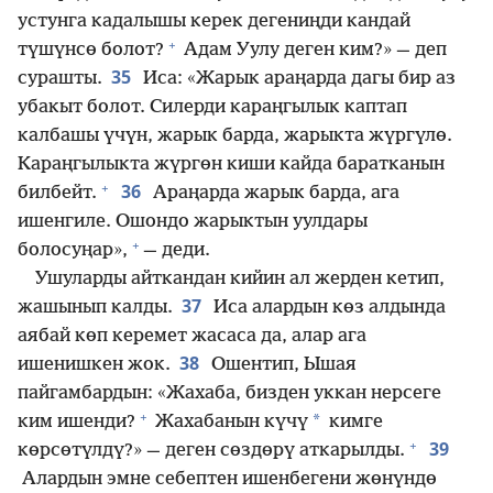
устунга кадалышы керек дегениңди кандай
+
түшүнсө болот?
Адам Уулу деген ким?» — деп
35
сурашты.
Иса: «Жарык араңарда дагы бир аз
убакыт болот. Силерди караңгылык каптап
калбашы үчүн, жарык барда, жарыкта жүргүлө.
Караңгылыкта жүргөн киши кайда баратканын
+
36
билбейт.
Араңарда жарык барда, ага
ишенгиле. Ошондо жарыктын уулдары
+
болосуңар»,
— деди.
Ушуларды айткандан кийин ал жерден кетип,
37
жашынып калды.
Иса алардын көз алдында
аябай көп керемет жасаса да, алар ага
38
ишенишкен жок.
Ошентип, Ышая
пайгамбардын: «Жахаба, бизден уккан нерсеге
+
*
ким ишенди?
Жахабанын күчү
кимге
+
39
көрсөтүлдү?» — деген сөздөрү аткарылды.
Алардын эмне себептен ишенбегени жөнүндө