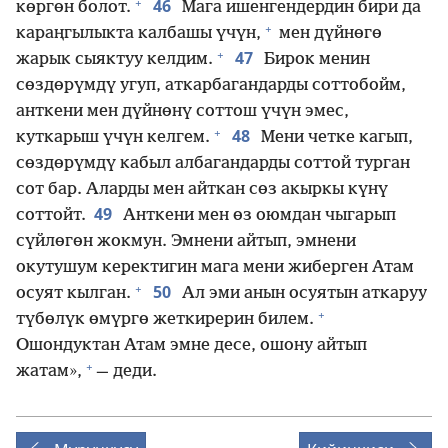
+
46
көргөн болот.
Мага ишенгендердин бири да
+
караңгылыкта калбашы үчүн,
мен дүйнөгө
+
47
жарык сыяктуу келдим.
Бирок менин
сөздөрүмдү угуп, аткарбагандарды соттобойм,
анткени мен дүйнөнү соттош үчүн эмес,
+
48
куткарыш үчүн келгем.
Мени четке кагып,
сөздөрүмдү кабыл албагандарды соттой турган
сот бар. Аларды мен айткан сөз акыркы күнү
49
соттойт.
Анткени мен өз оюмдан чыгарып
сүйлөгөн жокмун. Эмнени айтып, эмнени
окутушум керектигин мага мени жиберген Атам
+
50
осуят кылган.
Ал эми анын осуятын аткаруу
+
түбөлүк өмүргө жеткирерин билем.
Ошондуктан Атам эмне десе, ошону айтып
+
жатам»,
— деди.