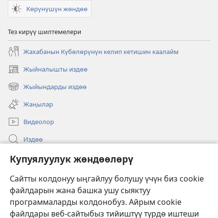
Көрүнүшүн жөндөө
Тез кирүү шилтемелери
Жахабанын Күбөлөрүнүн келип кетишин каалайм
Жыйналышты издөө
(жаңы
терезе
Жыйындарды издөө
(жаңы
ачат)
терезе
Жаңылар
ачат)
Видеолор
Издөө
Бийлик өкүлдөрү үчүн маалымат
Купуялуулук жөндөөлөрү
Жардам
Сайтты колдонуу ыңгайлуу болушу үчүн биз cookie
файлдарын жана башка ушу сыяктуу
Тартуулар
программаларды колдонобуз. Айрым cookie
(жаңы
терезе
файлдары веб-сайтыбыз тийиштүү түрдө иштеши