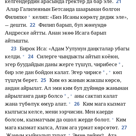
21
келгендердин арасында гректер да бар эле.
Алар Галилеянын Бетсаида шаарынан болгон
+
Филипке
келип: «Биз Исаны көрөлү дедик эле»,
22
— дешти.
Филип барып, бул жөнүндө
Андреске айтты. Анан экөө Исага барып
айтышты.
23
Бирок Иса: «Адам Уулунун даңкталар убагы
+
24
келди.
Силерге чындыкты айтып коёюн,
*
эгер буудайдын даны жерге түшүп, чирибесе
,
+
*
бир эле дан бойдон калат. Эгер чирисе
,
көп
25
түшүм берет.
Ким өз жанын жакшы көрсө,
андан айрылат. Ал эми ким бул дүйнөдө жанынан
+
*
айрылганга даяр болсо
,
аны сактап калат
+
26
жана түбөлүк өмүр алат.
Ким мага кызмат
кылгысы келсе, мени ээрчисин. Мен каерде
+
болсом, кызматчым да ошол жерде болот.
Ким
27
мага кызмат кылса, Атам ага урмат көрсөтөт.
+
Жаным кыйналып турат.
Эмне дейин? „Ата,