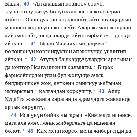
40
Ышая:
«Ал алардын көздөрү сокур,
жүрөктөрү катуу болуп калышына жол берип
койгон. Ошондуктан көрүшпөйт, айтылгандардын
мааниси жүрөгүнө жетпейт. Алар жаман жолунан
кайтышпайт, ал да аларды айыктырбайт»,— деп да
+
41
*
айткан.
Ышая Машаяктын даңкка
бөлөнгөнүн көргөндүктөн ал жөнүндө ушинтип
+
42
айткан.
Атүгүл башкаруучулардын арасынан
+
да көптөр Исага ишенип калышты.
Бирок
фарисейлерден улам бул жөнүндө ачык
билдиришкен жок, анткени сыйынуу жайынан
+
43
*
чыгарылып
калгандан коркушту.
Алар
Кудайга жакканга караганда адамдарга жакканды
+
артык көрүштү.
44
Иса үнүн бийик чыгарып: «Ким мага ишенсе,
мага эле эмес, мени жибергенге да ишенген
+
45
болот.
Ким мени көрсө, мени жибергенди да