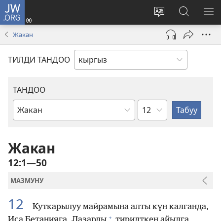
JW.ORG
Кирүү
(жаңы
Башка
JW.ORG
МЕ
терезе
тилди
сайтынан
КӨ
Жакан
ачат)
тандоо
маалыма
издөө
ТИЛДИ ТАНДОО
ТАНДОО
Бөлүм
Ыйык
Жазмадагы
китеп
Жакан
12:1—50
МАЗМУНУ
12
Куткарылуу майрамына алты күн калганда,
+
Иса Бетанияга, Лазарды
тирилткен айылга,