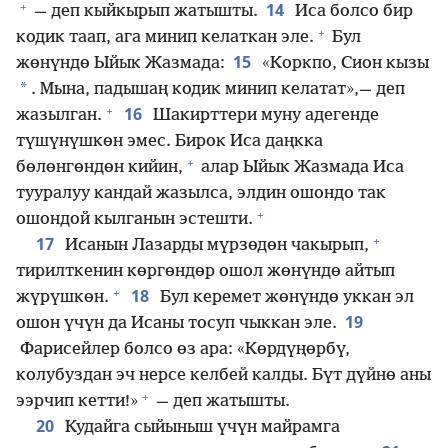
+
14
— деп кыйкырып жатышты.
Иса болсо бир
+
кодик таап, ага минип келаткан эле.
Бул
15
жөнүндө Ыйык Жазмада:
«Коркпо, Сион кызы
*
. Мына, падышаң кодик минип келатат»,— деп
+
16
жазылган.
Шакирттери муну адегенде
түшүнүшкөн эмес. Бирок Иса даңкка
+
бөлөнгөндөн кийин,
алар Ыйык Жазмада Иса
тууралуу кандай жазылса, элдин ошондо так
+
ошондой кылганын эстешти.
+
17
Исанын Лазарды мүрзөдөн чакырып,
тирилткенин көргөндөр ошол жөнүндө айтып
+
18
жүрүшкөн.
Бул керемет жөнүндө уккан эл
19
ошон үчүн да Исаны тосуп чыккан эле.
Фарисейлер болсо өз ара: «Көрдүңөрбү,
колубуздан эч нерсе келбей калды. Бүт дүйнө аны
+
ээрчип кетти!»
— деп жатышты.
20
Кудайга сыйыныш үчүн майрамга