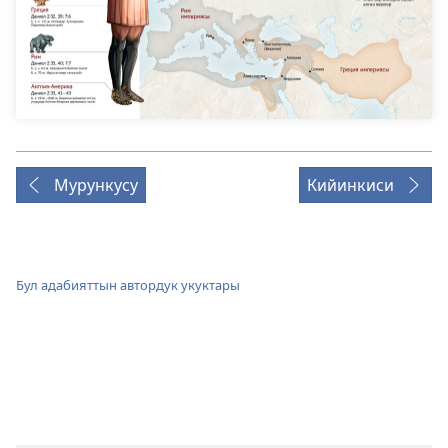
Мурункусу
Кийинкиси
Бул адабияттын автордук укуктары