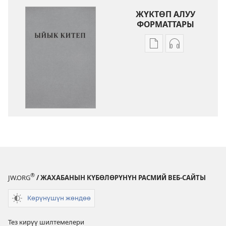
ЖҮКТӨП АЛУУ
ФОРМАТТАРЫ
Адабиятты
Аудиолорду
жүктөп
жүктөп
алуу
алуу
форматтары
форматтары
Ыйык
Ыйык
Китеп
Китеп
(2024)
(2024)
®
JW.ORG
/ ЖАХАБАНЫН КҮБӨЛӨРҮНҮН РАСМИЙ ВЕБ-САЙТЫ
Көрүнүшүн жөндөө
Тез кирүү шилтемелери