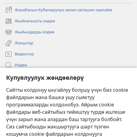
Жахабанын Күбөлөрүнүн келип кетишин каалайм
Жыйналышты издөө
(жаңы
терезе
Жыйындарды издөө
(жаңы
ачат)
терезе
Жаңылар
ачат)
Видеолор
Издөө
Бийлик өкүлдөрү үчүн маалымат
Купуялуулук жөндөөлөрү
Жардам
Сайтты колдонуу ыңгайлуу болушу үчүн биз cookie
файлдарын жана башка ушу сыяктуу
Тартуулар
программаларды колдонобуз. Айрым cookie
(жаңы
терезе
файлдары веб-сайтыбыз тийиштүү түрдө иштеши
ачат)
үчүн зарыл жана алардан баш тартууга болбойт.
ОНЛАЙН КИТЕПКАНА
(жаңы
Сиз сайтыбызды жакшыртууга шарт түзгөн
терезе
®
JW Hub
кошумча cookie файлдарын колдонууга
ачат)
(жаңы