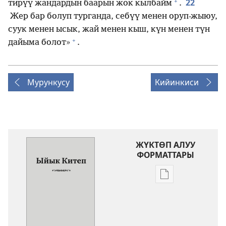
+
22
тирүү жандардын баарын жок кылбайм
.
Жер бар болуп турганда, себүү менен оруп-жыюу,
суук менен ысык, жай менен кыш, күн менен түн
+
дайыма болот»
.
Мурункусу
Кийинкиси
ЖҮКТӨП АЛУУ
ФОРМАТТАРЫ
Адабиятты
жүктөп
алуу
форматтары