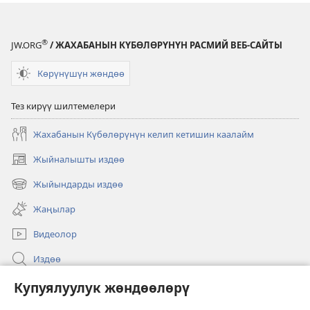
®
JW.ORG
/ ЖАХАБАНЫН КҮБӨЛӨРҮНҮН РАСМИЙ ВЕБ-САЙТЫ
Көрүнүшүн жөндөө
Тез кирүү шилтемелери
Жахабанын Күбөлөрүнүн келип кетишин каалайм
Жыйналышты издөө
(жаңы
терезе
Жыйындарды издөө
(жаңы
ачат)
терезе
Жаңылар
ачат)
Видеолор
Издөө
Бийлик өкүлдөрү үчүн маалымат
Купуялуулук жөндөөлөрү
Жардам