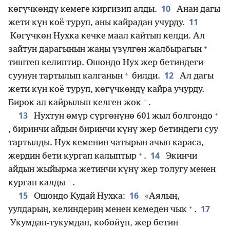
10
көгүчкөндү кемеге киргизип алды.
Анан дагы
11
жети күн коё туруп, аны кайрадан учурду.
Көгүчкөн Нухка кечке маал кайтып келди. Ал
+
зайтун дарагынын жаңы үзүлгөн жалбырагын
тиштеп келиптир. Ошондо Нух жер бетиндеги
+
12
суунун тартылып калганын
билди.
Ал дагы
жети күн коё туруп, көгүчкөндү кайра учурду.
+
Бирок ал кайрылып келген жок
.
+
13
Нухтун өмүр сүргөнүнө 601 жыл болгондо
, биринчи айдын биринчи күнү жер бетиндеги суу
тартылды. Нух кеменин чатырын ачып караса,
+
14
жердин бети кургап калыптыр
.
Экинчи
айдын жыйырма жетинчи күнү жер толугу менен
+
кургап калды
.
15
16
Ошондо Кудай Нухка:
«Аялың,
+
17
уулдарың, келиндериң менен кемеден чык
.
Укумдап-тукумдап, көбөйүп, жер бетин