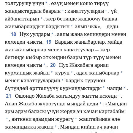
+
толтурушу үчүн
, өзүң менен кошо тирүү
+
+
жандыктардын баарын
: канаттууларды
, үй
+
айбанаттарын
, жер бетинде жашоочу башка
+
жаныбарлардын бардыгын
алып чык»,— деди.
+
18
Нух уулдары
, аялы жана келиндери менен
19
кемеден чыкты.
Бардык жаныбарлар, майда
жан-жаныбарлар менен канаттуулар — жер
бетинде кыбыр эткендин баары түр-түрү менен
+
20
кемеден чыкты
.
Нух Жахабага арнап
+
+
*
курмандык жайын
куруп
, адал жаныбарлар
+
менен канаттуулардын
бардык түрүнөн
+
*
бүтүндөй өрттөлүүчү курмандыктарды
чалды
.
+
21
Ошондо Жахаба жагымдуу жытты искеди
.
+
Анан Жахаба жүрөгүндө мындай деди
: «Мындан
ары адам баласы үчүн жерди эч качан каргабайм
+
+
, анткени адамдын жүрөгү
жаштайынан эле
+
жамандыкка жакын
. Мындан кийин эч качан