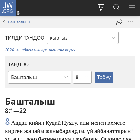
JW.ORG
Кирүү
(жаңы
Башка
JW.ORG
МЕ
терезе
тилди
сайтынан
КӨ
Башталыш
ачат)
тандоо
маалыма
издөө
ТИЛДИ ТАНДОО
2024-жылдагы чыгарылышты көрүү
ТАНДОО
Бөлүм
Ыйык
Жазмадагы
китеп
Башталыш
8:1—22
8
Андан кийин Кудай Нухту, аны менен кемеге
+
кирген жапайы жаныбарларды, үй айбанаттарын
+
эстеп
, жер бетине шамал жиберди. Ошондо суу