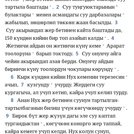
+
2
*
тартыла баштады
.
Суу туңгуюктарынын
+
+
булактары
менен асмандагы суу дарбазалары
3
жабылып, нөшөрлөп төккөн жаан басылды.
Суу акырындап жер бетинен кайта баштады да,
+
4
150 күндөн кийин бир топ азайып калды
.
+
Жетинчи айдын он жетинчи күнү кеме
Арарат
+
5
тоолоруна
барып токтоду.
Суу онунчу айга
чейин акырындап азая берди. Онунчу айдын
+
биринчи күнү тоолордун чокулары көрүндү
.
+
6
Кырк күндөн кийин Нух кеменин терезесин
+
7
ачып,
кузгунду
учурду. Жердеги суу
кургагыча, ал учуп кетип, кайра учуп келип турду.
8
Анан Нух жер бетинен суунун тартылган-
+
тартылбаганын билиш үчүн көгүчкөндү учурду
.
9
Бирок бүт жер жүзүн дагы эле суу каптап
+
тургандыктан
, көгүчкөн конорго жер таппай,
кайра кемеге учуп келди. Нух колун сунуп,