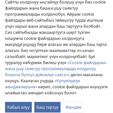
Сайтты колдонуу ыңгайлуу болушу үчүн биз cookie
файлдарын жана башка ушу сыяктуу
Тартуулар
программаларды колдонобуз. Айрым cookie
(жаңы
терезе
файлдары веб-сайтыбыз тийиштүү түрдө иштеши
ачат)
үчүн зарыл жана алардан баш тартууга болбойт.
ОНЛАЙН КИТЕПКАНА
(жаңы
Сиз сайтыбызды жакшыртууга шарт түзгөн
терезе
®
JW Hub
кошумча cookie файлдарын колдонууга
ачат)
(жаңы
макулдугуңузду бере аласыз же алардан баш тарта
терезе
®
JW Library
ачат)
аласыз. Биз чогулткан маалыматтар эч качан
сатылбайт, маркетинг үчүн колдонулбайт. Бул
Watchtower Library
тууралуу көбүрөөк билиш үчүн
«Cookie файлдарын
жана ушу сыяктуу программаларды колдонуу
боюнча бүткүл дүйнөлүк саясат»
деген макаланы
окуңуз. Каалаган учурда
«Купуялуулук
Copyright
© 2026 Watch Tower Bible and Tract Society of Pennsylvania.
жөндөөлөрүнө»
кирип, cookie файлдарын өзүңүзгө
КОЛДОНУУ ШАРТТАРЫ
|
КУПУЯЛУУЛУК САЯСАТЫ
|
КУПУЯЛУУЛУК
ылайыктап жөндөп койсоңуз болот.
М
ЖӨНДӨӨЛӨРҮ
кө
Кабыл алуу
Баш тартуу
Жөндөө