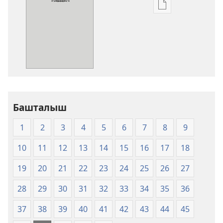
Адабиятты
жүктөп
алуу
форматтары
Ыйык
Китеп
(2011)
Башталыш
1
2
3
4
5
6
7
8
9
10
11
12
13
14
15
16
17
18
19
20
21
22
23
24
25
26
27
28
29
30
31
32
33
34
35
36
37
38
39
40
41
42
43
44
45