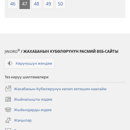
46
47
48
49
50
®
JW.ORG
/ ЖАХАБАНЫН КҮБӨЛӨРҮНҮН РАСМИЙ ВЕБ-САЙТЫ
Көрүнүшүн жөндөө
Тез кирүү шилтемелери
Жахабанын Күбөлөрүнүн келип кетишин каалайм
Жыйналышты издөө
(жаңы
терезе
Жыйындарды издөө
(жаңы
ачат)
терезе
Жаңылар
ачат)