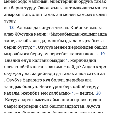
менен бодо малынын, эшектеринин ордуна тамак-
аш берип турду. Ошол жылы ал тамак-ашты малга
айырбаштап, элди тамак-аш менен камсыз кылып
турду.
18
Ал жыл да соңуна чыкты. Кийинки жылы
алар Жусупка келип: «Мырзабыздан жашырганда
эмне, акчабызды да, малыбызды да мырзабызга
+
берип бүттүк
. Өзүбүз менен жерибизден башка
+
19
мырзабызга берчү эч нерсебиз калган жок
.
+
Биздин өлүп калганыбыздан
, жерибиздин
иштетилбей калганынан эмне пайда? Андан көрө,
+
өзүбүздү да, жерибизди да тамак-ашка сатып ал
. Өзүбүз фараонго кул болуп, жерибиз ага
таандык болсун. Бизге үрөн бер, өлбөй тирүү
+
20
калалы, жерибиз ээн калбасын»
,— дешти.
Катуу ачарчылыктын айынан мисирликтердин
баары жерлерин сата баштагандыктан, Жусуп
+