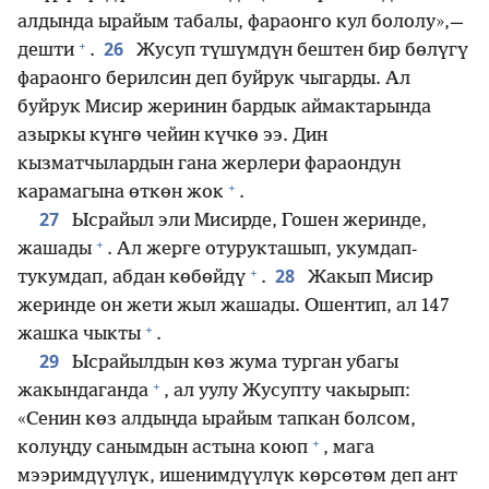
алдында ырайым табалы, фараонго кул бололу»,—
+
26
дешти
.
Жусуп түшүмдүн бештен бир бөлүгү
фараонго берилсин деп буйрук чыгарды. Ал
буйрук Мисир жеринин бардык аймактарында
азыркы күнгө чейин күчкө ээ. Дин
кызматчылардын гана жерлери фараондун
+
карамагына өткөн жок
.
27
Ысрайыл эли Мисирде, Гошен жеринде,
+
жашады
. Ал жерге отурукташып, укумдап-
+
28
тукумдап, абдан көбөйдү
.
Жакып Мисир
жеринде он жети жыл жашады. Ошентип, ал 147
+
жашка чыкты
.
29
Ысрайылдын көз жума турган убагы
+
жакындаганда
, ал уулу Жусупту чакырып:
«Сенин көз алдыңда ырайым тапкан болсом,
+
колуңду санымдын астына коюп
, мага
мээримдүүлүк, ишенимдүүлүк көрсөтөм деп ант