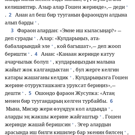
+
келишиптир. Азыр алар Гошен жеринде»,— деди
2
.
Анан ал беш бир тууганын фараондун алдына
+
алып барды
.
3
Фараон алардан: «Эмне иш кыласыңар?» —
+
деп сурады
. Алар: «Кулдарыңыз, ата-
+
бабаларындай эле
, кой багышат»,— деп жооп
+
4
беришти
.
Анан: «Канаан жеринде катуу
+
ачарчылык болуп
, кулдарыңыздын малына
+
жайыт жок калгандыктан
, бул жерге келгин
+
катары жашаганы келдик
. Кулдарыңызга Гошен
жерине отурукташканга уруксат бериңиз»,—
+
5
дешти
.
Ошондо фараон Жусупка: «Атаң
6
менен бир туугандарың келген турбайбы.
+
Мына, Мисир жери өзүңдүн кол алдыңда
,
+
аларды эң жакшы жерине жайгаштыр
. Гошен
+
жеринде жашай беришсин
. Эгер алардын
+
арасында иш билги кишилер бар экенин билсең
,