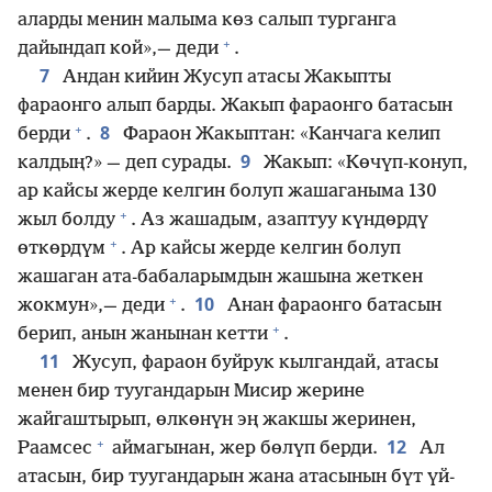
аларды менин малыма көз салып турганга
+
дайындап кой»,— деди
.
7
Андан кийин Жусуп атасы Жакыпты
фараонго алып барды. Жакып фараонго батасын
+
8
берди
.
Фараон Жакыптан: «Канчага келип
9
калдың?» — деп сурады.
Жакып: «Көчүп-конуп,
ар кайсы жерде келгин болуп жашаганыма 130
+
жыл болду
. Аз жашадым, азаптуу күндөрдү
+
өткөрдүм
. Ар кайсы жерде келгин болуп
жашаган ата-бабаларымдын жашына жеткен
+
10
жокмун»,— деди
.
Анан фараонго батасын
+
берип, анын жанынан кетти
.
11
Жусуп, фараон буйрук кылгандай, атасы
менен бир туугандарын Мисир жерине
жайгаштырып, өлкөнүн эң жакшы жеринен,
+
12
Раамсес
аймагынан, жер бөлүп берди.
Ал
атасын, бир туугандарын жана атасынын бүт үй-