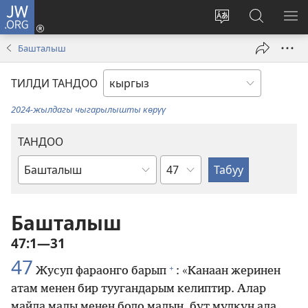
JW.ORG
Кирүү
(жаңы
Башка
JW.ORG
МЕ
терезе
тилди
сайтынан
КӨ
Башталыш
ачат)
тандоо
маалыма
издөө
ТИЛДИ ТАНДОО
2024-жылдагы чыгарылышты көрүү
ТАНДОО
Бөлүм
Ыйык
Жазмадагы
китеп
Башталыш
47:1—31
47
+
Жусуп фараонго барып
: «Канаан жеринен
атам менен бир туугандарым келиптир. Алар
майда малы менен бодо малын, бүт мүлкүн ала