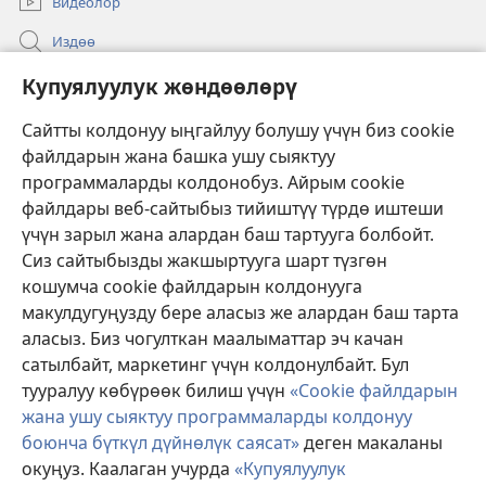
Видеолор
Издөө
Бийлик өкүлдөрү үчүн маалымат
Купуялуулук жөндөөлөрү
Жардам
Сайтты колдонуу ыңгайлуу болушу үчүн биз cookie
файлдарын жана башка ушу сыяктуу
Тартуулар
программаларды колдонобуз. Айрым cookie
(жаңы
терезе
файлдары веб-сайтыбыз тийиштүү түрдө иштеши
ачат)
үчүн зарыл жана алардан баш тартууга болбойт.
ОНЛАЙН КИТЕПКАНА
(жаңы
Сиз сайтыбызды жакшыртууга шарт түзгөн
терезе
®
JW Hub
кошумча cookie файлдарын колдонууга
ачат)
(жаңы
макулдугуңузду бере аласыз же алардан баш тарта
терезе
®
JW Library
ачат)
аласыз. Биз чогулткан маалыматтар эч качан
сатылбайт, маркетинг үчүн колдонулбайт. Бул
Watchtower Library
тууралуу көбүрөөк билиш үчүн
«Cookie файлдарын
жана ушу сыяктуу программаларды колдонуу
боюнча бүткүл дүйнөлүк саясат»
деген макаланы
окуңуз. Каалаган учурда
«Купуялуулук