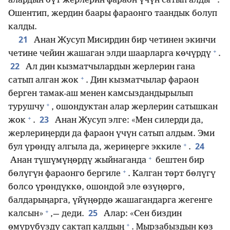
алардын бүт жерлерин фараон үчүн сатып алды
.
Ошентип, жердин баары фараонго таандык болуп
калды.
21
Анан Жусуп Мисирдин бир четинен экинчи
+
четине чейин жашаган элди шаарларга көчүрдү
.
22
Ал дин кызматчылардын жерлерин гана
+
сатып алган жок
. Дин кызматчылар фараон
берген тамак-аш менен камсыздандырылып
+
турушчу
, ошондуктан алар жерлерин сатышкан
+
23
жок
.
Анан Жусуп элге: «Мен силерди да,
жерлериңерди да фараон үчүн сатып алдым. Эми
+
24
бул үрөндү алгыла да, жериңерге эккиле
.
+
Анан түшүмүңөрдү жыйнаганда
бештен бир
+
бөлүгүн фараонго бергиле
. Калган төрт бөлүгү
болсо үрөндүккө, ошондой эле өзүңөргө,
балдарыңарга, үйүңөрдө жашагандарга жегенге
+
25
калсын»
,— деди.
Алар: «Сен биздин
+
өмүрүбүздү сактап калдың
. Мырзабыздын көз