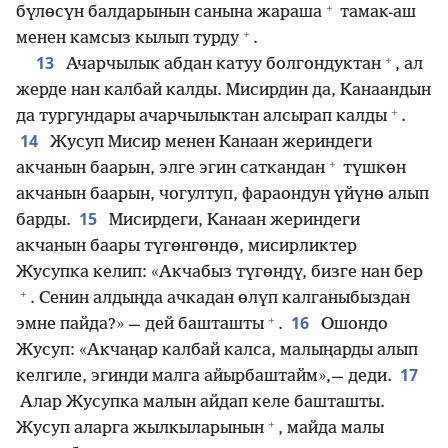
+
бүлөсүн балдарынын санына жараша
тамак-аш
+
менен камсыз кылып турду
.
+
13
Ачарчылык абдан катуу болгондуктан
, ал
жерде нан калбай калды. Мисирдин да, Канаандын
+
да тургундары ачарчылыктан алсырап калды
.
14
Жусуп Мисир менен Канаан жериндеги
+
акчанын баарын, элге эгин саткандан
түшкөн
акчанын баарын, чогултуп, фараондун үйүнө алып
15
барды.
Мисирдеги, Канаан жериндеги
акчанын баары түгөнгөндө, мисирликтер
Жусупка келип: «Акчабыз түгөндү, бизге нан бер
+
. Сенин алдыңда ачкадан өлүп калганыбыздан
+
16
эмне пайда?» — дей башташты
.
Ошондо
Жусуп: «Акчаңар калбай калса, малыңарды алып
17
келгиле, эгинди малга айырбаштайм»,— деди.
Алар Жусупка малын айдап келе башташты.
+
Жусуп аларга жылкыларынын
, майда малы