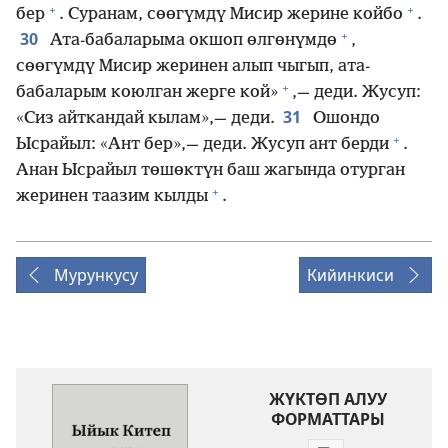
+
+
бер
. Суранам, сөөгүмдү Мисир жерине койбо
.
+
30
Ата-бабаларыма окшоп өлгөнүмдө
,
сөөгүмдү Мисир жеринен алып чыгып, ата-
+
бабаларым коюлган жерге кой»
,— деди. Жусуп:
31
«Сиз айткандай кылам»,— деди.
Ошондо
+
Ысрайыл: «Ант бер»,— деди. Жусуп ант берди
.
Анан Ысрайыл төшөктүн баш жагында отурган
+
жеринен таазим кылды
.
Мурункусу
Кийинкиси
ЖҮКТӨП АЛУУ
ФОРМАТТАРЫ