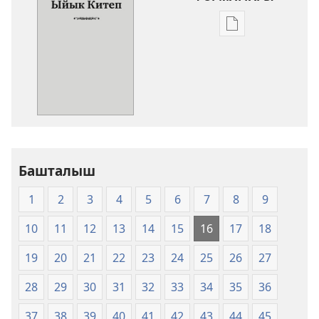
Адабиятты
жүктөп
алуу
форматтары
Ыйык
Китеп
(2011)
Башталыш
1
2
3
4
5
6
7
8
9
10
11
12
13
14
15
16
17
18
19
20
21
22
23
24
25
26
27
28
29
30
31
32
33
34
35
36
37
38
39
40
41
42
43
44
45