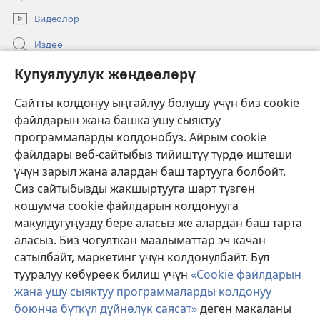
ачат)
Видеолор
Издөө
Бийлик өкүлдөрү үчүн маалымат
Купуялуулук жөндөөлөрү
Жардам
Сайтты колдонуу ыңгайлуу болушу үчүн биз cookie
файлдарын жана башка ушу сыяктуу
Тартуулар
программаларды колдонобуз. Айрым cookie
(жаңы
терезе
файлдары веб-сайтыбыз тийиштүү түрдө иштеши
ачат)
үчүн зарыл жана алардан баш тартууга болбойт.
ОНЛАЙН КИТЕПКАНА
(жаңы
Сиз сайтыбызды жакшыртууга шарт түзгөн
терезе
®
JW Hub
кошумча cookie файлдарын колдонууга
ачат)
(жаңы
макулдугуңузду бере аласыз же алардан баш тарта
терезе
®
JW Library
ачат)
аласыз. Биз чогулткан маалыматтар эч качан
сатылбайт, маркетинг үчүн колдонулбайт. Бул
Watchtower Library
тууралуу көбүрөөк билиш үчүн
«Cookie файлдарын
жана ушу сыяктуу программаларды колдонуу
боюнча бүткүл дүйнөлүк саясат»
деген макаланы