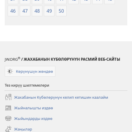
46
47
48
49
50
®
JW.ORG
/ ЖАХАБАНЫН КҮБӨЛӨРҮНҮН РАСМИЙ ВЕБ-САЙТЫ
Көрүнүшүн жөндөө
Тез кирүү шилтемелери
Жахабанын Күбөлөрүнүн келип кетишин каалайм
Жыйналышты издөө
(жаңы
терезе
Жыйындарды издөө
(жаңы
ачат)
терезе
Жаңылар