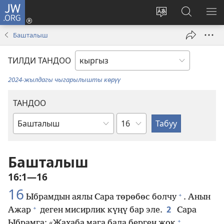
JW.ORG
Кирүү
(жаңы
Башка
JW.ORG
МЕ
терезе
тилди
сайтынан
КӨ
Башталыш
ачат)
тандоо
маалыма
издөө
ТИЛДИ ТАНДОО
2024-жылдагы чыгарылышты көрүү
ТАНДОО
Бөлүм
Ыйык
Жазмадагы
китеп
Башталыш
16:1—16
16
+
Ыбрамдын аялы Сара төрөбөс болчу
. Анын
+
2
Ажар
деген мисирлик күңү бар эле.
Сара
+
Ыбрамга: «Жахаба мага бала берген жок
,