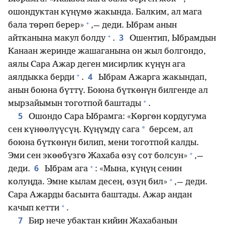
ошондуктан күңүмө жакында. Балким, ал мага
+
бала төрөп берер»
,— деди. Ыбрам анын
+
3
айтканына макул болду
.
Ошентип, Ыбрамдын
Канаан жеринде жашаганына он жыл болгондо,
аялы Сара Ажар деген мисирлик күңүн ага
+
4
аялдыкка берди
.
Ыбрам Ажарга жакындап,
анын боюна бүттү. Боюна бүткөнүн билгенде ал
+
мырзайымын тоготпой баштады
.
5
Ошондо Сара Ыбрамга: «Көргөн кордугума
*
сен күнөөлүүсүң. Күңүмдү сага
берсем, ал
боюна бүткөнүн билип, мени тоготпой калды.
+
Эми сен экөөбүзгө Жахаба өзү сот болсун»
,—
+
6
деди.
Ыбрам ага
: «Мына, күңүң сенин
+
колуңда. Эмне кылам десең, өзүң бил»
,— деди.
Сара Ажарды басынта баштады. Ажар андан
+
качып кетти
.
7
Бир нече убактан кийин Жахабанын