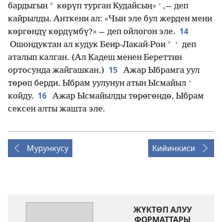
+
*
бардыгын
көрүп турган Кудайсың»
,— деп
кайрылды. Анткени ал: «Чын эле бул жерден мени
14
көргөндү көрдүмбү?» — деп ойлогон эле.
+
*
Ошондуктан ал кудук Беир-Лакай-Рои
деп
аталып калган. (Ал Кадеш менен Береттин
15
ортосунда жайгашкан.)
Ажар Ыбрамга уул
+
төрөп берди. Ыбрам уулунун атын Ысмайыл
16
койду.
Ажар Ысмайылды төрөгөндө, Ыбрам
сексен алты жашта эле.
Мурункусу
Кийинкиси
ЖҮКТӨП АЛУУ
ФОРМАТТАРЫ