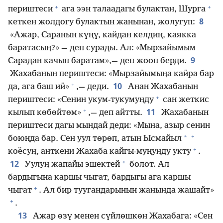
+
+
периштеси
ага ээн талаадагы булактан, Шурга
8
кеткен жолдогу булактын жанынан, жолугуп:
«Ажар, Саранын күңү, кайдан келдиң, каякка
баратасың?» — деп сурады. Ал: «Мырзайымым
9
Сарадан качып баратам»,— деп жооп берди.
Жахабанын периштеси: «Мырзайымыңа кайра бар
+
10
да, ага баш ий»
,— деди.
Анан Жахабанын
+
периштеси: «Сенин укум-тукумуңду
сан жеткис
+
11
кылып көбөйтөм»
,— деп айтты.
Жахабанын
периштеси дагы мындай деди: «Мына, азыр сенин
+
*
боюңда бар. Сен уул төрөп, атын Ысмайыл
+
коёсуң, анткени Жахаба кайгы-муңуңду укту
.
12
*
Уулуң жапайы эшектей
болот. Ал
бардыгына каршы чыгат, бардыгы ага каршы
+
чыгат
. Ал бир туугандарынын жанында жашайт»
+
.
13
Ажар өзү менен сүйлөшкөн Жахабага: «Сен