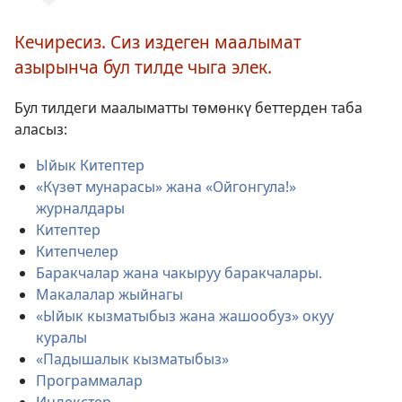
жазыңыз
же
Кечиресиз. Сиз издеген маалымат
тандаңыз
азырынча бул тилде чыга элек.
Бул тилдеги маалыматты төмөнкү беттерден таба
аласыз:
Ыйык Китептер
«Күзөт мунарасы» жана «Ойгонгула!»
журналдары
Китептер
Китепчелер
Баракчалар жана чакыруу баракчалары.
Макалалар жыйнагы
«Ыйык кызматыбыз жана жашообуз» окуу
куралы
«Падышалык кызматыбыз»
Программалар