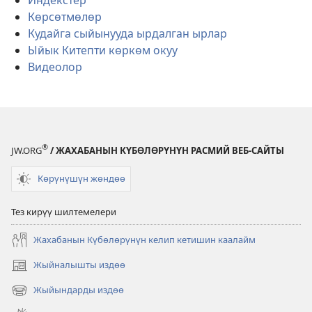
Индекстер
Көрсөтмөлөр
Кудайга сыйынууда ырдалган ырлар
Ыйык Китепти көркөм окуу
Видеолор
®
JW.ORG
/ ЖАХАБАНЫН КҮБӨЛӨРҮНҮН РАСМИЙ ВЕБ-САЙТЫ
Көрүнүшүн жөндөө
Тез кирүү шилтемелери
Жахабанын Күбөлөрүнүн келип кетишин каалайм
Жыйналышты издөө
(жаңы
терезе
Жыйындарды издөө
(жаңы
ачат)
терезе