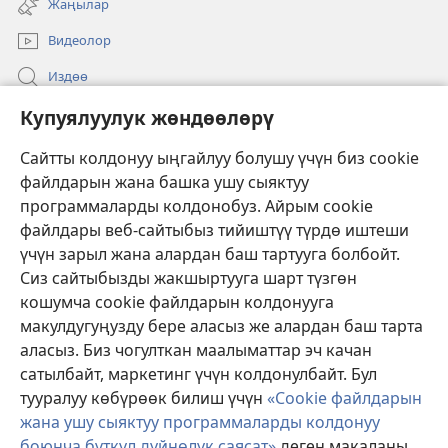
Жаңылар
ачат)
Видеолор
Издөө
Бийлик өкүлдөрү үчүн маалымат
Купуялуулук жөндөөлөрү
Жардам
Сайтты колдонуу ыңгайлуу болушу үчүн биз cookie
файлдарын жана башка ушу сыяктуу
Тартуулар
программаларды колдонобуз. Айрым cookie
(жаңы
терезе
файлдары веб-сайтыбыз тийиштүү түрдө иштеши
ачат)
үчүн зарыл жана алардан баш тартууга болбойт.
ОНЛАЙН КИТЕПКАНА
(жаңы
Сиз сайтыбызды жакшыртууга шарт түзгөн
терезе
®
JW Hub
кошумча cookie файлдарын колдонууга
ачат)
(жаңы
макулдугуңузду бере аласыз же алардан баш тарта
терезе
®
JW Library
ачат)
аласыз. Биз чогулткан маалыматтар эч качан
сатылбайт, маркетинг үчүн колдонулбайт. Бул
Watchtower Library
тууралуу көбүрөөк билиш үчүн
«Cookie файлдарын
жана ушу сыяктуу программаларды колдонуу
боюнча бүткүл дүйнөлүк саясат»
деген макаланы