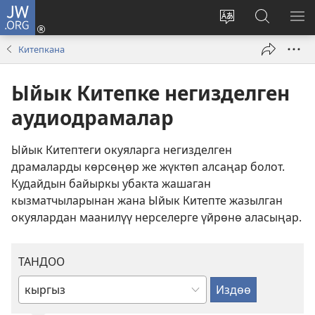
JW.ORG
Кирүү
(жаңы
Башка
JW.ORG
МЕ
терезе
тилди
сайтынан
КӨ
Китепкана
ачат)
тандоо
маалыма
издөө
Ыйык Китепке негизделген
аудиодрамалар
Ыйык Китептеги окуяларга негизделген
драмаларды көрсөңөр же жүктөп алсаңар болот.
Кудайдын байыркы убакта жашаган
кызматчыларынан жана Ыйык Китепте жазылган
окуялардан маанилүү нерселерге үйрөнө аласыңар.
ТАНДОО
Тилди