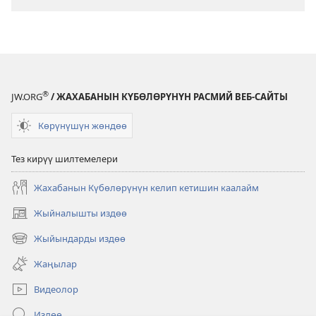
шаттана
ырдап
даңктайлы
®
JW.ORG
/ ЖАХАБАНЫН КҮБӨЛӨРҮНҮН РАСМИЙ ВЕБ-САЙТЫ
Көрүнүшүн жөндөө
Тез кирүү шилтемелери
Жахабанын Күбөлөрүнүн келип кетишин каалайм
Жыйналышты издөө
(жаңы
терезе
Жыйындарды издөө
(жаңы
ачат)
терезе
Жаңылар
ачат)
Видеолор
Издөө