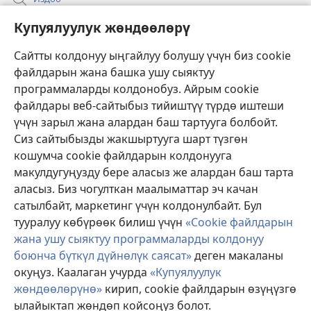
Бийлик өкүлдөрү үчүн маалымат
Купуялуулук жөндөөлөрү
Жардам
Сайтты колдонуу ыңгайлуу болушу үчүн биз cookie
файлдарын жана башка ушу сыяктуу
Тартуулар
программаларды колдонобуз. Айрым cookie
(жаңы
терезе
файлдары веб-сайтыбыз тийиштүү түрдө иштеши
ачат)
үчүн зарыл жана алардан баш тартууга болбойт.
ОНЛАЙН КИТЕПКАНА
(жаңы
Сиз сайтыбызды жакшыртууга шарт түзгөн
терезе
®
JW Hub
кошумча cookie файлдарын колдонууга
ачат)
(жаңы
макулдугуңузду бере аласыз же алардан баш тарта
терезе
®
JW Library
ачат)
аласыз. Биз чогулткан маалыматтар эч качан
сатылбайт, маркетинг үчүн колдонулбайт. Бул
Watchtower Library
тууралуу көбүрөөк билиш үчүн
«Cookie файлдарын
жана ушу сыяктуу программаларды колдонуу
боюнча бүткүл дүйнөлүк саясат»
деген макаланы
окуңуз. Каалаган учурда
«Купуялуулук
Copyright
© 2026 Watch Tower Bible and Tract Society of Pennsylvania.
жөндөөлөрүнө»
кирип, cookie файлдарын өзүңүзгө
КОЛДОНУУ ШАРТТАРЫ
|
КУПУЯЛУУЛУК САЯСАТЫ
|
КУПУЯЛУУЛУК
ылайыктап жөндөп койсоңуз болот.