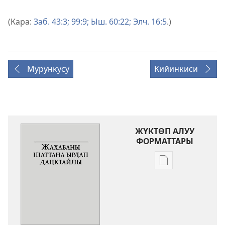
(Кара:
Заб. 43:3;
99:9;
Ыш. 60:22;
Элч. 16:5
.)
Мурункусу
Кийинкиси
ЖҮКТӨП АЛУУ
ФОРМАТТАРЫ
Адабиятты
жүктөп
алуу
форматтары
Жахабаны