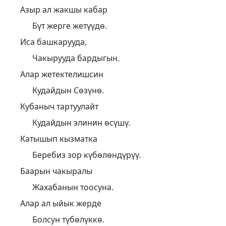
Азыр ал жакшы кабар
Бүт жерге жетүүдө.
Иса башкарууда,
Чакырууда бардыгын.
Алар жетектелишсин
Кудайдын Сөзүнө.
Кубаныч тартуулайт
Кудайдын элинин өсүшү.
Катышып кызматка
Беребиз зор күбөлөндүрүү.
Баарын чакыралы
Жахабанын тоосуна.
Алар ал ыйык жерде
Болсун түбөлүккө.