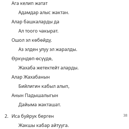
Ага келип жатат
Адамдар алыс жактан.
Алар башкаларды да
Ал тоого чакырат.
Ошол эл көбөйдү.
Аз элден улуу эл жаралды.
Өркүндөп-өсүүдө,
Жахаба жетектейт аларды.
Алар Жахабанын
Бийлигин кабыл алып,
Анын Падышалыгын
Дайыма жакташат.
2.
Иса буйрук берген
Жакшы кабар айтууга.