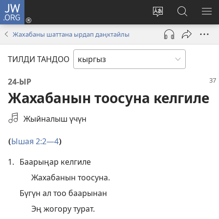
JW.ORG
Кирүү
(жаңы
Башка
JW.ORG
МЕ
терезе
тилди
сайтынан
КӨ
Жахабаны шаттана ырдап даңктайлы
ачат)
тандоо
маалыма
издөө
ТИЛДИ ТАНДОО
24-ЫР
Жахабанын тоосуна келгиле
Аудио
Жыйналыш үчүн
жаздырууну
тандоо
Ышая 2:2—4
(
)
1.
Баарыңар келгиле
Жахабанын тоосуна.
Бүгүн ал тоо баарынан
Эң жогору турат.