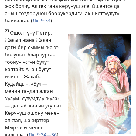
жок болчу. Ал тек гана көрүнүш эле. Ошентсе да
анын сөздөрүнөн боорукердиги, ак ниеттүүлүгү
байкалган (
Лк. 9:33
).
23
Ошол түнү Петир,
Жакып жана Жакан
дагы бир сыймыкка ээ
болушат. Алар турган
тоонун үстүн булут
каптайт. Анан булут
ичинен Жахаба
Кудайдын: «Бул —
менин тандап алган
Уулум. Уулумду уккула»,
— деп айтканын угушат.
Көрүнүш ошону менен
аяктап, шакирттер
Мырзасы менен
калышат (
Лк. 9:34—36
).