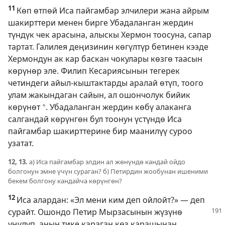
11
Көп өтпөй Иса пайгамбар элчилери жана айрым
шакирттери менен бирге Убадаланган жердин
түндүк чек арасына, алыскы Хермон тоосуна, сапар
тартат. Галилея деңизинин көгүлтүр бетинен кээде
Хермондун ак кар баскан чокулары көзгө таасын
көрүнөр эле. Филип Кесариясынын тегерек
четиндеги айыл-кыштактарды аралай өтүп, тоого
улам жакындаган сайын, ал ошончолук бийик
көрүнөт
. Убадаланган жердин көбү алаканга
*
салгандай көрүнгөн бул тоонун үстүндө Иса
пайгамбар шакирттерине бир маанилүү суроо
узатат.
12, 13.
а) Иса пайгамбар элдин ал жөнүндө кандай ойдо
болгонун эмне үчүн сураган? б) Петирдин жообунан ишеними
бекем болгону кандайча көрүнгөн?
12
Иса алардан: «Эл мени ким деп ойлойт?» — деп
сурайт.
Ошондо Петир Мырзасынын жүзүнө
үңүлүп, анын тике караган көз карашынан