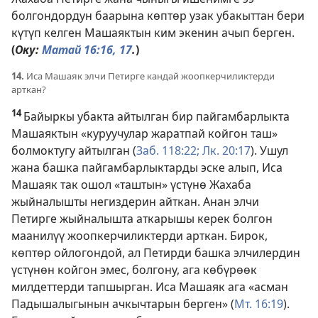
болгондордун баарына көптөр узак убакыттан бери
күтүп келген Машаяктын ким экенин ачып берген.
(
Оку:
Матай 16:16,
17
.
)
14.
Иса Машаяк элчи Петирге кандай жоопкерчиликтерди
арткан?
14
Байыркы убакта айтылган бир пайгамбарлыкта
Машаяктын «куруучулар жаратпай койгон таш»
болмоктугу айтылган (
Заб. 118:22;
Лк. 20:17
). Ушул
жана башка пайгамбарлыктарды эске алып, Иса
Машаяк так ошол «таштын» үстүнө Жахаба
жыйналышты негиздерин айткан. Анан элчи
Петирге жыйналышта аткарышы керек болгон
маанилүү жоопкерчиликтерди арткан. Бирок,
көптөр ойлогондой, ал Петирди башка элчилердин
үстүнөн койгон эмес, болгону, ага көбүрөөк
милдеттерди тапшырган. Иса Машаяк ага «асман
Падышалыгынын ачкычтарын берген» (
Мт. 16:19
).