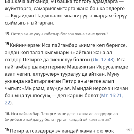
Башкача айтканда, үч башка топтогу адамдарга —
жүйүттөргө, самариялыктарга жана башка элдерге
— Кудайдын Падышалыгына кирүүгө жардам берүү
сыймыгын ыйгарган.
15.
Петир эмне үчүн кабатыр болгон жана эмне деген?
15
Кийинчерээк Иса пайгамбар «кимге көп берилсе,
андан көп талап кылынарын» айткан жана ал
сөздөр Петирге да тиешелүү болгон (
Лк. 12:48
). Иса
пайгамбар шакирттерине Машаяктын Иерусалимде
азап чегип, өлтүрүлөрү тууралуу да айткан. Муну
укканда кабатырланган Петир аны четке алып
чыгып: «Мырзам, өзүңдү ая. Мындай нерсе эч качан
башыңа түшпөсүн»,— деп каршы болот (
Мт. 16:21,
22
).
16.
Иса пайгамбар Петирге эмне деген жана ал сөздөрдө ар
бирибизге пайдалуу боло турган кандай ой камтылган?
16
Петир ал сөздөрдү эч кандай жаман ою жок