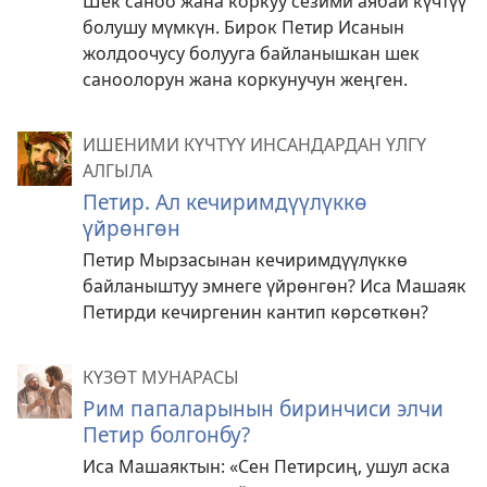
Шек саноо жана коркуу сезими аябай күчтүү
болушу мүмкүн. Бирок Петир Исанын
жолдоочусу болууга байланышкан шек
саноолорун жана коркунучун жеңген.
ИШЕНИМИ КҮЧТҮҮ ИНСАНДАРДАН ҮЛГҮ
АЛГЫЛА
Петир. Ал кечиримдүүлүккө
үйрөнгөн
Петир Мырзасынан кечиримдүүлүккө
байланыштуу эмнеге үйрөнгөн? Иса Машаяк
Петирди кечиргенин кантип көрсөткөн?
КҮЗӨТ МУНАРАСЫ
Рим папаларынын биринчиси элчи
Петир болгонбу?
Иса Машаяктын: «Сен Петирсиң, ушул аска