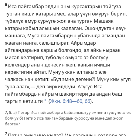
6
Иса пайгамбар элдин аны курсактарын тойгуза
турган киши катары эмес, алар үчүн өмүрүн берип,
түбөлүк өмүр сүрүүгө жол ача турган Машаяк
катары кабыл алышын каалаган. Ошондуктан өзүн
маннага, Муса пайгамбардын убагында асмандан
жааган нанга, салыштырат. Айрымдар
айткандарына каршы болгондо, ал айкыныраак
мисал келтирип, түбөлүк өмүргө ээ болгусу
келгендер анын денесин жеп, канын ичиши
керектигин айтат. Муну уккан эл такыр эле
чалкасынан кетип: «Бул эмне дегени?! Муну ким угуп
тура алат»,— деп зиркилдеди. Атүгүл Иса
пайгамбардын айрым шакирттери да андан баш
тартып кетишти
(
Жкн. 6:48—60,
66
).
*
7, 8.
а) Петир Иса пайгамбарга байланыштуу эмнени түшүнө элек
болчу? б) Петир Иса пайгамбардын суроосуна эмне деп жооп
берген?
7
Петир эми эмне кылат? Мырзасынын сөздөрү ага