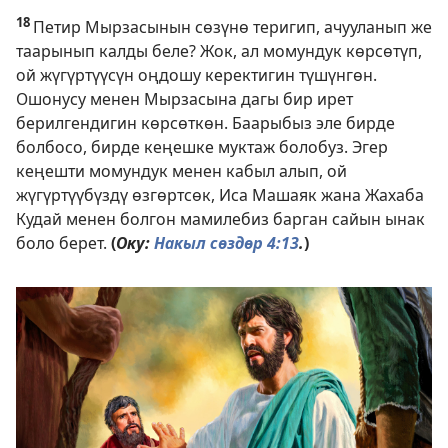
18
Петир Мырзасынын сөзүнө теригип, ачууланып же
таарынып калды беле? Жок, ал момундук көрсөтүп,
ой жүгүртүүсүн оңдошу керектигин түшүнгөн.
Ошонусу менен Мырзасына дагы бир ирет
берилгендигин көрсөткөн. Баарыбыз эле бирде
болбосо, бирде кеңешке муктаж болобуз. Эгер
кеңешти момундук менен кабыл алып, ой
жүгүртүүбүздү өзгөртсөк, Иса Машаяк жана Жахаба
Кудай менен болгон мамилебиз барган сайын ынак
боло берет.
(
Оку:
Накыл сөздөр 4:13
.
)