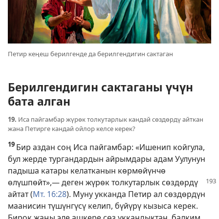
Петир кеңеш берилгенде да берилгендигин сактаган
Берилгендигин сактаганы үчүн
бата алган
19.
Иса пайгамбар жүрөк толкутарлык кандай сөздөрдү айткан
жана Петирге кандай ойлор келсе керек?
19
Бир аздан соң Иса пайгамбар: «Ишенип койгула,
бул жерде тургандардын айрымдары адам Уулунун
падыша катары келатканын көрмөйүнчө
өлүшпөйт»,— деген жүрөк толкутарлык сөздөрдү
айтат (
Мт. 16:28
). Муну укканда Петир ал сөздөрдүн
маанисин түшүнгүсү келип, бүйүрү кызыса керек.
Бирок жаңы эле ашкере сөз уккандыктан, балким,