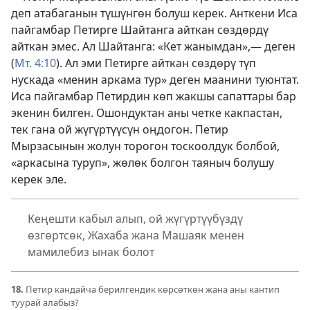
деп атабаганын түшүнгөн болуш керек. Анткени Иса
пайгамбар Петирге Шайтанга айткан сөздөрдү
айткан эмес. Ал Шайтанга: «Кет жанымдан»,— деген
(
Мт. 4:10
). Ал эми Петирге айткан сөздөрү түп
нускада «менин аркама тур» деген маанини туюнтат.
Иса пайгамбар Петирдин көп жакшы сапаттары бар
экенин билген. Ошондуктан аны четке какпастан,
тек гана ой жүгүртүүсүн оңдогон. Петир
Мырзасынын жолун торогон тоскоолдук болбой,
«аркасына туруп», жөлөк болгон таяныч болушу
керек эле.
Кеңешти кабыл алып, ой жүгүртүүбүздү
өзгөртсөк, Жахаба жана Машаяк менен
мамилебиз ынак болот
18.
Петир кандайча берилгендик көрсөткөн жана аны кантип
туурай алабыз?