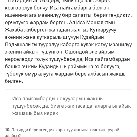
Петирдин ал сөздөрү, чынында эле, жүрөк
козгоорлук болчу. Иса пайгамбарга болгон
ишеними ага маанилүү бир сапатты, берилгендикти,
өрчүтүүгө жардам берген. Ал Иса Машаяктын
Жахаба жиберген жападан жалгыз Куткаруучу
экенин жана куткарылыш үчүн Кудайдын
Падышалыгы тууралуу кабарга кулак кагуу маанилүү
экенин айкын түшүнгөн. Ошондой эле айрым
нерселерди толук түшүнбөсө да, Иса пайгамбардан
башка эч ким Кудайдын ырайымына ээ болууга,
түбөлүк өмүр алууга жардам бере албасын жакшы
билген.
Иса пайгамбардын окууларын жакшы
түшүнбөсөк да, бизге жакпаса да, аларга ылайык
жашашыбыз керек
10.
Петирди берилгендик көрсөтүү жагынан кантип туурай
алабыз?