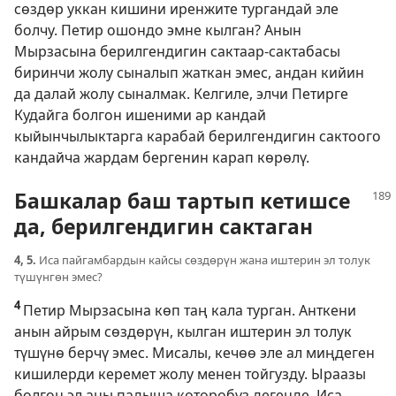
сөздөр уккан кишини иренжите тургандай эле
болчу. Петир ошондо эмне кылган? Анын
Мырзасына берилгендигин сактаар-сактабасы
биринчи жолу сыналып жаткан эмес, андан кийин
да далай жолу сыналмак. Келгиле, элчи Петирге
Кудайга болгон ишеними ар кандай
кыйынчылыктарга карабай берилгендигин сактоого
кандайча жардам бергенин карап көрөлү.
Башкалар баш тартып кетишсе
да, берилгендигин сактаган
4, 5.
Иса пайгамбардын кайсы сөздөрүн жана иштерин эл толук
түшүнгөн эмес?
4
Петир Мырзасына көп таң кала турган. Анткени
анын айрым сөздөрүн, кылган иштерин эл толук
түшүнө берчү эмес. Мисалы, кечөө эле ал миңдеген
кишилерди керемет жолу менен тойгузду. Ыраазы
болгон эл аны падыша көтөрөбүз дегенде, Иса