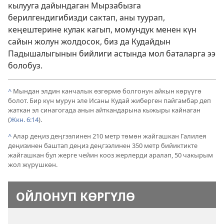
кылууга дайындаган Мырзабызга
берилгендигибизди сактап, аны туурап,
кеңештерине кулак кагып, момундук менен күн
сайын жолун жолдосок, биз да Кудайдын
Падышалыгынын бийлиги астында мол баталарга ээ
болобуз.
^
Мындан элдин канчалык өзгөрмө болгонун айкын көрүүгө
болот. Бир күн мурун эле Исаны Кудай жиберген пайгамбар деп
жаткан эл синагогада анын айткандарына кыжыры кайнаган
(
Жкн. 6:14
).
^
Алар деңиз деңгээлинен 210 метр төмөн жайгашкан Галилея
деңизинен баштап деңиз деңгээлинен 350 метр бийиктикте
жайгашкан бул жерге чейин кооз жерлерди аралап, 50 чакырым
жол жүрүшкөн.
ОЙЛОНУП КӨРГҮЛӨ