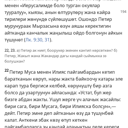
менен «Иерусалимде боло турган окуялар
тууралуу», кыязы,
анын өлтүрүлөрү жана кайра
тирилери жөнүндө сүйлөшүшөт. Ошондо Петир
мурунураак Мырзасына өзүн аяшы керектигин
айтканда канчалык жаңылыш ойдо болгонун айкын
түшүнөт (
Лк. 9:30, 31
).
22, 23.
а) Петир ак ниет, боорукер экенин кантип көрсөткөн? б)
Петир, Жакып жана Жакандар дагы кандай сыймыкка ээ
болушкан?
22
Петир Муса менен Илияс пайгамбардын кетип
баратканын көрүп, нары жакта байкоочу катары эле
карап тура бергиси келбей, көрүнүштү бир азга
болсо да узартуунун айласында: «Устат, бул жер
бизге абдан жакты. Ушул жерге үч алачык жасайлы:
бири сага, бири Мусага, бири Илияска болсун»,—
дейт. Петир эмне деп айтканын өзү да түшүнбөй
калат. Анткени эбак көзү өтүп кеткен
пайгамбарларга эч кандай алачыктын деле кереги