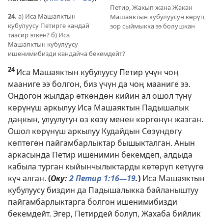
Петир, Жакып жана Жакан
24.
а) Иса Машаяктын
Машаяктын кубулуусун көрүп,
кубулуусу Петирге кандай
зор сыймыкка ээ болушкан
таасир эткен? б) Иса
Машаяктын кубулуусу
ишенимибизди кандайча бекемдейт?
24
Иса Машаяктын кубулуусу Петир үчүн чоң
мааниге ээ болгон, биз үчүн да чоң мааниге ээ.
Ондогон жылдар өткөндөн кийин ал ошол түнү
көрүнүш аркылуу Иса Машаяктын Падышалык
даңкын, улуулугун өз көзү менен көргөнүн жазган.
Ошол көрүнүш аркылуу Кудайдын Сөзүндөгү
көптөгөн пайгамбарлыктар бышыкталган. Анын
аркасында Петир ишенимин бекемдеп, алдыда
кабыла турган кыйынчылыктарды көтөрүп кетүүгө
күч алган.
(
Оку:
2 Петир 1:16—19
.
)
Иса Машаяктын
кубулуусу биздин да Падышалыкка байланыштуу
пайгамбарлыктарга болгон ишенимибизди
бекемдейт. Эгер, Петирдей болуп, Жахаба бийлик