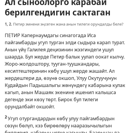
Ал сыноолорго карабай
берилгендигин сактаган
1, 2.
Петир эмнени эңсеген жана анын тилеги орундалды беле?
ПЕТИР Капернаумдагы синагогада Иса
пайгамбарды угуп турган элди сыдыра карап турат.
Анын үйү Галилея деңизинин жээгиндеги ушул
шаарда. Бул жерде Петир балык уулап оокат кылчу.
Жоро-жолдоштору, тууган-туушкандары,
кесиптештеринин көбү ушул жерде жашайт. Ал
жердештери да, өзүнө окшоп, Улуу Окутуучунун
Кудайдын Падышалыгы жөнүндөгү кабарына кулак
кагып, анын Машаяк экенине ишенип калышса
дегенде эки көзү төрт. Бирок бул тилеги
орундалбайт окшойт.
2
Угуп отургандардын көбү улуу пайгамбардын
сөзүн бөлүп, кээ бирөөлөрү нааразычылыгын
билдирип, кабарын четке кагышты. Баарынан да