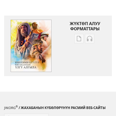
ЖҮКТӨП АЛУУ
ФОРМАТТАРЫ
Адабиятты
Аудиолорду
жүктөп
жүктөп
алуу
алуу
форматтары
форматтары
Ишеними
Ишеними
күчтүү
күчтүү
инсандардан
инсандарда
үлгү
үлгү
алгыла
алгыла
®
JW.ORG
/ ЖАХАБАНЫН КҮБӨЛӨРҮНҮН РАСМИЙ ВЕБ-САЙТЫ