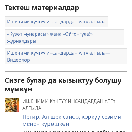
Тектеш материалдар
Ишеними күчтүү инсандардан үлгү алгыла
«Күзөт мунарасы» жана «Ойгонгула!»
журналдары
Ишеними күчтүү инсандардан үлгү алгыла​—
Видеолор
Сизге булар да кызыктуу болушу
мүмкүн
ИШЕНИМИ КҮЧТҮҮ ИНСАНДАРДАН ҮЛГҮ
АЛГЫЛА
Петир. Ал шек саноо, коркуу сезими
менен күрөшкөн