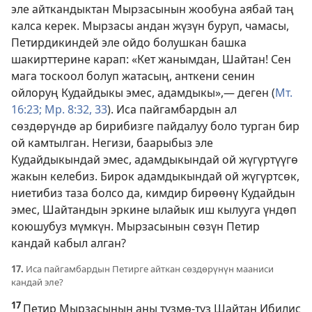
эле айткандыктан Мырзасынын жообуна аябай таң
калса керек. Мырзасы андан жүзүн буруп, чамасы,
Петирдикиндей эле ойдо болушкан башка
шакирттерине карап: «Кет жанымдан, Шайтан! Сен
мага тоскоол болуп жатасың, анткени сенин
ойлоруң Кудайдыкы эмес, адамдыкы»,— деген (
Мт.
16:23;
Мр. 8:32, 33
). Иса пайгамбардын ал
сөздөрүндө ар бирибизге пайдалуу боло турган бир
ой камтылган. Негизи, баарыбыз эле
Кудайдыкындай эмес, адамдыкындай ой жүгүртүүгө
жакын келебиз. Бирок адамдыкындай ой жүгүртсөк,
ниетибиз таза болсо да, кимдир бирөөнү Кудайдын
эмес, Шайтандын эркине ылайык иш кылууга үндөп
коюшубуз мүмкүн. Мырзасынын сөзүн Петир
кандай кабыл алган?
17.
Иса пайгамбардын Петирге айткан сөздөрүнүн мааниси
кандай эле?
17
Петир Мырзасынын аны түзмө-түз Шайтан Ибилис