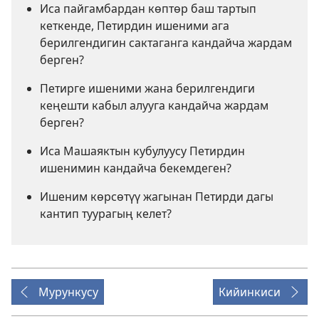
Иса пайгамбардан көптөр баш тартып
кеткенде, Петирдин ишеними ага
берилгендигин сактаганга кандайча жардам
берген?
Петирге ишеними жана берилгендиги
кеңешти кабыл алууга кандайча жардам
берген?
Иса Машаяктын кубулуусу Петирдин
ишенимин кандайча бекемдеген?
Ишеним көрсөтүү жагынан Петирди дагы
кантип туурагың келет?
Мурункусу
Кийинкиси