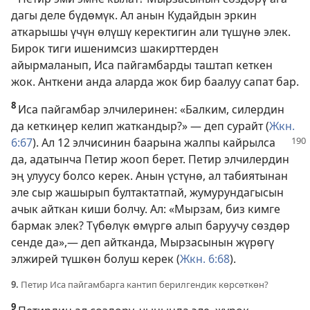
дагы деле бүдөмүк. Ал анын Кудайдын эркин
аткарышы үчүн өлүшү керектигин али түшүнө элек.
Бирок тиги ишенимсиз шакирттерден
айырмаланып, Иса пайгамбарды таштап кеткен
жок. Анткени анда аларда жок бир баалуу сапат бар.
8
Иса пайгамбар элчилеринен: «Балким, силердин
да кеткиңер келип жаткандыр?» — деп сурайт (
Жкн.
6:67
). Ал 12 элчисинин
баарына жалпы кайрылса
да, адатынча Петир жооп берет. Петир элчилердин
эң улуусу болсо керек. Анын үстүнө, ал табиятынан
эле сыр жашырып бултактатпай, жумурундагысын
ачык айткан киши болчу. Ал: «Мырзам, биз кимге
бармак элек? Түбөлүк өмүргө алып баруучу сөздөр
сенде да»,— деп айтканда, Мырзасынын жүрөгү
элжирей түшкөн болуш керек (
Жкн. 6:68
).
9.
Петир Иса пайгамбарга кантип берилгендик көрсөткөн?
9