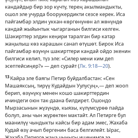
кандайдыр бир зор күчтү, терең акылмандыкты,
ошол эле учурда боорукердикти сезсе керек. Иса
пайгамбар элдин уккан-көргөнүнөн ал жөнүндө
кандай жыйынтык чыгарганын билгиси келген.
Шакирттер элдин кеңири таралган бир катар
жаңылыш көз карашын санап өтүшөт. Бирок Иса
пайгамбар өзүнүн шакирттери кандай ойдо экенин
билгиси келип, түз эле: «Силер мени ким деп
эсептейсиңер?» — деп сурайт (
Лк. 9:18—20
).
13
Кайра эле баягы Петир буйдалбастан: «Сен
Машаяксың, тирүү Кудайдын Уулусуң»,— деп жооп
берип, өзүнүкү менен кошо шакирттердин
ичиндеги оюн так-даана билдирет. Ошондо
Мырзасынын жүзүндө, кыязы, күлүмсүрөө пайда
болуп, аны чын жүрөктөн мактайт. Ал Петирге бул
маанилүү чындыкты кайсы бир адам эмес, Жахаба
Кудай өзү ачып бергенин баса белгилейт. Ырас,
Жахаба Петирге жана чыныгы ишенимге ээ