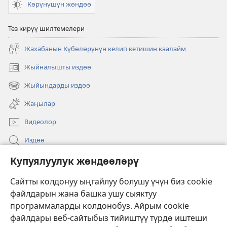
Көрүнүшүн жөндөө
Тез кирүү шилтемелери
Жахабанын Күбөлөрүнүн келип кетишин каалайм
Жыйналышты издөө
(жаңы
терезе
Жыйындарды издөө
(жаңы
ачат)
терезе
Жаңылар
ачат)
Видеолор
Издөө
Бийлик өкүлдөрү үчүн маалымат
Купуялуулук жөндөөлөрү
Жардам
Сайтты колдонуу ыңгайлуу болушу үчүн биз cookie
файлдарын жана башка ушу сыяктуу
Тартуулар
программаларды колдонобуз. Айрым cookie
(жаңы
терезе
файлдары веб-сайтыбыз тийиштүү түрдө иштеши
ачат)