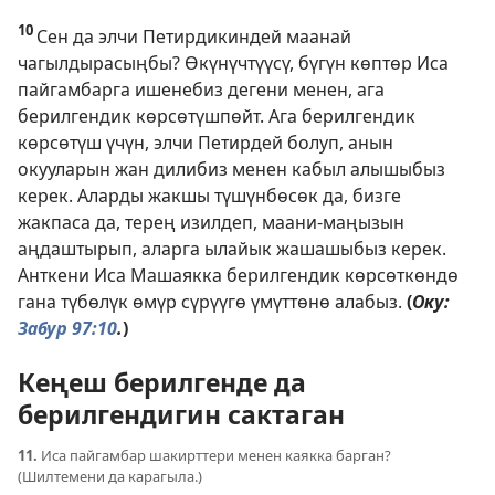
10
Сен да элчи Петирдикиндей маанай
чагылдырасыңбы? Өкүнүчтүүсү, бүгүн көптөр Иса
пайгамбарга ишенебиз дегени менен, ага
берилгендик көрсөтүшпөйт. Ага берилгендик
көрсөтүш үчүн, элчи Петирдей болуп, анын
окууларын жан дилибиз менен кабыл алышыбыз
керек. Аларды жакшы түшүнбөсөк да, бизге
жакпаса да, терең изилдеп, маани-маңызын
аңдаштырып, аларга ылайык жашашыбыз керек.
Анткени Иса Машаякка берилгендик көрсөткөндө
гана түбөлүк өмүр сүрүүгө үмүттөнө алабыз.
(
Оку:
Забур 97:10
.
)
Кеңеш берилгенде да
берилгендигин сактаган
11.
Иса пайгамбар шакирттери менен каякка барган?
(Шилтемени да карагыла.)