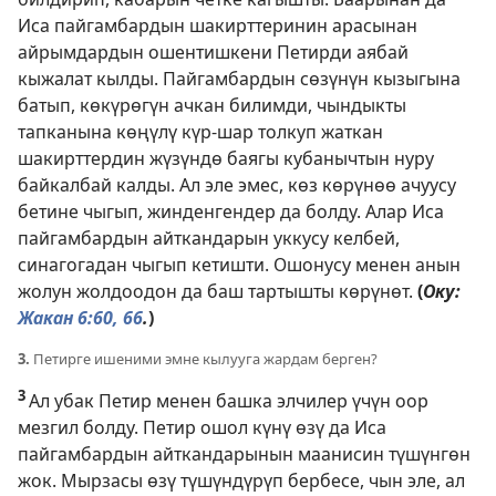
Иса пайгамбардын шакирттеринин арасынан
айрымдардын ошентишкени Петирди аябай
кыжалат кылды. Пайгамбардын сөзүнүн кызыгына
батып, көкүрөгүн ачкан билимди, чындыкты
тапканына көңүлү күр-шар толкуп жаткан
шакирттердин жүзүндө баягы кубанычтын нуру
байкалбай калды. Ал эле эмес, көз көрүнөө ачуусу
бетине чыгып, жинденгендер да болду. Алар Иса
пайгамбардын айткандарын уккусу келбей,
синагогадан чыгып кетишти. Ошонусу менен анын
жолун жолдоодон да баш тартышты көрүнөт.
(
Оку:
Жакан 6:60,
66
.
)
3.
Петирге ишеними эмне кылууга жардам берген?
3
Ал убак Петир менен башка элчилер үчүн оор
мезгил болду. Петир ошол күнү өзү да Иса
пайгамбардын айткандарынын маанисин түшүнгөн
жок. Мырзасы өзү түшүндүрүп бербесе, чын эле, ал