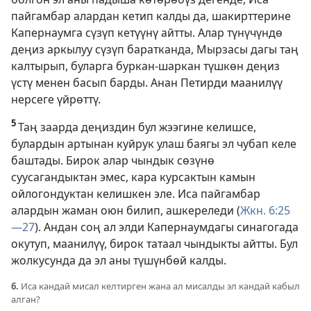
пайгамбар алардан кетип калды да, шакирттерине
Капернаумга сүзүп кетүүнү айтты. Алар түнүчүндө
деңиз аркылуу сүзүп баратканда, Мырзасы дагы таң
калтырып, буларга буркан-шаркан түшкөн деңиз
үстү менен басып барды. Анан Петирди маанилүү
нерсеге үйрөттү.
5
Таң заарда деңиздин бул жээгине келишсе,
булардын артынан куйрук улаш баягы эл чубап келе
баштады. Бирок алар чындык сөзүнө
суусагандыктан эмес, кара курсактын камын
ойлогондуктан келишкен эле. Иса пайгамбар
алардын жаман оюн билип, ашкереледи (
Жкн. 6:25
—27
). Андан соң ал элди Капернаумдагы синагогада
окутуп, маанилүү, бирок татаал чындыкты айтты. Бул
жолкусунда да эл аны түшүнбөй калды.
6.
Иса кандай мисал келтирген жана ал мисалды эл кандай кабыл
алган?