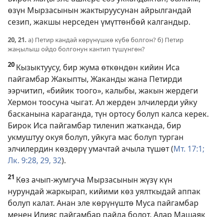
өзүн Мырзасынын жактыруусунан айрылгандай
сезип, жакшы нерседен үмүттөнбөй калгандыр.
20, 21.
а) Петир кандай көрүнүшкө күбө болгон? б) Петир
жаңылыш ойдо болгонун кантип түшүнгөн?
20
Кызыктуусу, бир жума өткөндөн кийин Иса
пайгамбар Жакыпты, Жаканды жана Петирди
ээрчитип, «бийик тоого», калыбы, жакын жердеги
Хермон тоосуна чыгат. Ал жерден элчилерди уйку
басканына караганда, түн ортосу болуп калса керек.
Бирок Иса пайгамбар тиленип жатканда, бир
укмуштуу окуя болуп, уйкуга мас болуп турган
элчилердин көздөрү умачтай ачыла түшөт (
Мт. 17:1;
Лк. 9:28, 29,
32
).
21
Көз ачып-жумгуча Мырзасынын жүзү күн
нурундай жаркырап, кийими көз уялткыдай аппак
болуп калат. Анан эле көрүнүштө Муса пайгамбар
менен Илияс пайгамбар пайда болот. Алар Машаяк