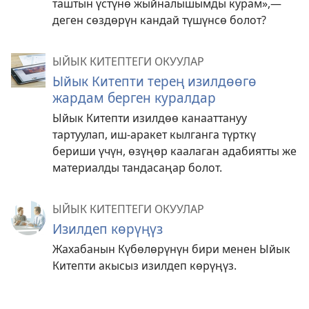
таштын үстүнө жыйналышымды курам»,—
деген сөздөрүн кандай түшүнсө болот?
ЫЙЫК КИТЕПТЕГИ ОКУУЛАР
Ыйык Китепти терең изилдөөгө
жардам берген куралдар
Ыйык Китепти изилдөө канааттануу
тартуулап, иш-аракет кылганга түрткү
бериши үчүн, өзүңөр каалаган адабиятты же
материалды тандасаңар болот.
ЫЙЫК КИТЕПТЕГИ ОКУУЛАР
Изилдеп көрүңүз
Жахабанын Күбөлөрүнүн бири менен Ыйык
Китепти акысыз изилдеп көрүңүз.