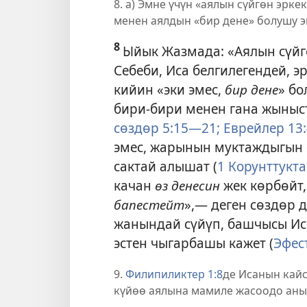
8. а) Эмне үчүн «аялын сүйгөн эркек
менен аялдын «бир дене» болушу 
8
Ыйык Жазмада: «Аялын сүйгө
Себеби, Иса белгилегендей, э
кийин «эки эмес,
бир дене
» бо
бири-бири менен гана жыныс
сөздөр 5:15—21;
Еврейлер 13:
эмес, жарынын муктаждыгын 
сактай алышат (
1 Корунттукт
качан
өз денесин
жек көрбөйт
бапестейт
»,— деген сөздөр 
жанындай сүйүп, башчысы Ис
эстен чыгарбашы кажет (
Эфест
9.
Филипиликтер 1:8
де Исанын кайс
күйөө аялына мамиле жасоодо аны