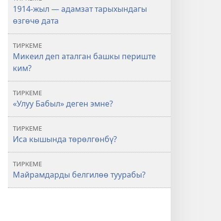
1914-жыл — адамзат тарыхындагы
өзгөчө дата
ТИРКЕМЕ
Микеил деп аталган башкы периште
ким?
ТИРКЕМЕ
«Улуу Бабыл» деген эмне?
ТИРКЕМЕ
Иса кышында төрөлгөнбү?
ТИРКЕМЕ
Майрамдарды белгилөө туурабы?