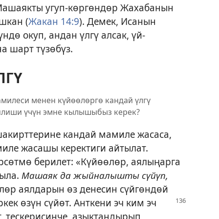
Машаякты угуп-көргөндөр Жахабанын
шкан (
Жакан 14:9
). Демек, Исанын
ндө окуп, андан үлгү алсак, үй-
а шарт түзөбүз.
ЛГҮ
мамилеси менен күйөөлөргө кандай үлгү
рилиши үчүн эмне кылышыбыз керек?
акирттерине кандай мамиле жасаса,
иле жасашы керектиги айтылат.
рсөтмө берилет: «Күйөөлөр, аялыңарга
гыла.
Машаяк да жыйналышты сүйүп,
өөлөр аялдарын өз денесин сүйгөндөй
ркек өзүн сүйөт. Анткени
эч ким эч
т, тескерисинче, азыктандырып,