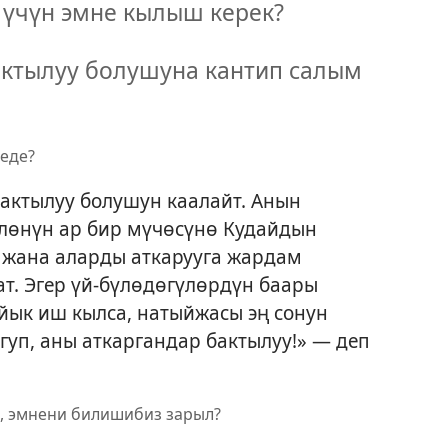
 үчүн эмне кылыш керек?
актылуу болушуна кантип салым
неде?
актылуу болушун каалайт. Анын
үлөнүн ар бир мүчөсүнө Кудайдын
 жана аларды аткарууга жардам
т. Эгер үй-бүлөдөгүлөрдүн баары
ык иш кылса, натыйжасы эң сонун
угуп, аны аткаргандар бактылуу!» — деп
н, эмнени билишибиз зарыл?