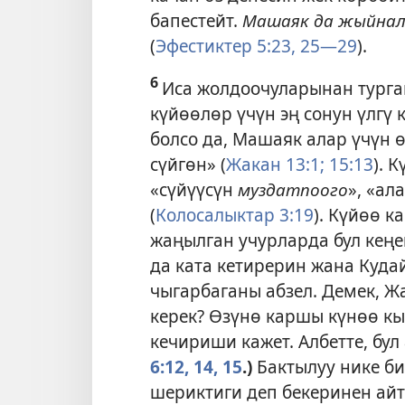
бапестейт.
Машаяк да жыйнал
(
Эфестиктер 5:23,
25—29
).
6
Иса жолдоочуларынан турга
күйөөлөр үчүн эң сонун үлгү
болсо да, Машаяк алар үчүн 
сүйгөн» (
Жакан 13:1;
15:13
). 
«сүйүүсүн
муздатпоого
», «ал
(
Колосалыктар 3:19
). Күйөө к
жаңылган учурларда бул кеңе
да ката кетирерин жана Куда
чыгарбаганы абзел. Демек, Ж
керек? Өзүнө каршы күнөө к
кечириши кажет. Албетте, бул
6:12,
14, 15
.)
Бактылуу нике б
шериктиги деп бекеринен айт