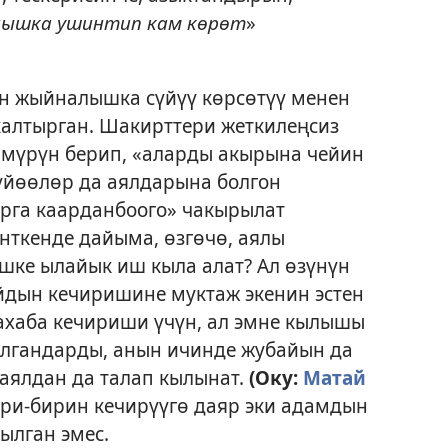
ышка ушинтип кам көрөт
»
н жыйналышка сүйүү көрсөтүү менен
 калтырган. Шакирттери жеткилеңсиз
өмүрүн берип, «аларды акырына чейин
Күйөөлөр да аялдарына болгон
арга каарданбоого» чакырылат
анткенде дайыма, өзгөчө, аялы
шке ылайык иш кыла алат? Ал өзүнүн
йдын кечиришине муктаж экенин эстен
ахаба кечириши үчүн, ал эмне кылышы
ылгандарды, анын ичинде жубайын да
 аялдан да талап кылынат.
(Оку:
Матай
ири-бирин кечирүүгө даяр эки адамдын
ылган эмес.