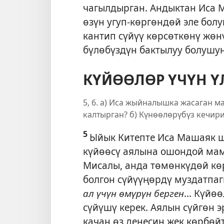
чагылдырган. Андыктан Иса 
өзүн угуп-көргөндөй эле болу
кантип сүйүү көрсөткөнү жөнү
бүлөбүздүн бактылуу болушун
КҮЙӨӨЛӨР ҮЧҮН Ү
5, 6. а) Иса жыйналышка жасаган 
калтырган? б) Күнөөлөрүбүз кечи
5
Ыйык Китепте Иса Машаяк ш
күйөөсү аялына ошондой мам
Мисалы, анда төмөнкүдөй кө
болгон сүйүүңөрдү муздатпа
ал үчүн өмүрүн берген
... Күй
сүйүшү керек. Аялын сүйгөн э
качан өз денесин жек көрбөй