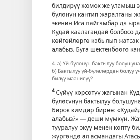
билдирүү жомок же уламыш э
бүлөнүн кантип жаралганы 
экенин Иса пайгамбар да ыра
Кудай каалагандай болбосо д
көйгөйлөргө кабылып жатсак 
алабыз. Буга шектенбөөгө кан
4. а) Үй-бүлөнүн бактылуу болушуна
б) Бактылуу үй-бүлөлөрдөн болуу ү
билүү маанилүү?
4
Сүйүү көрсөтүү жагынан Куд
бүлөсүнүн бактылуу болушуна 
Бирок кимдир бирөө: «Кудайд
алабыз?» — деши мүмкүн. Жах
тууралуу окуу менен көптү би
жүргөндө ал асмандагы Атас