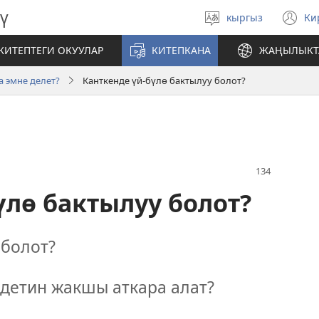
ү
кыргыз
Ки
Тилди
(
тандаңыз
те
КИТЕПТЕГИ ОКУУЛАР
КИТЕПКАНА
ЖАҢЫЛЫКТ
ач
 эмне делет?
Канткенде үй-бүлө бактылуу болот?
үлө бактылуу болот?
болот?
лдетин жакшы аткара алат?