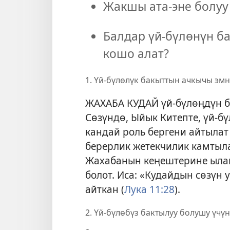
Жакшы ата-эне болуу
Балдар үй-бүлөнүн б
кошо алат?
1. Үй-бүлөлүк бакыттын ачкычы эм
ЖАХАБА КУДАЙ үй-бүлөңдүн б
Сөзүндө, Ыйык Китепте, үй-б
кандай роль бергени айтылат
берерлик жетекчилик камтыла
Жахабанын кеңештерине ылай
болот. Иса: «Кудайдын сөзүн 
айткан (
Лука 11:28
).
2. Үй-бүлөбүз бактылуу болушу үчү