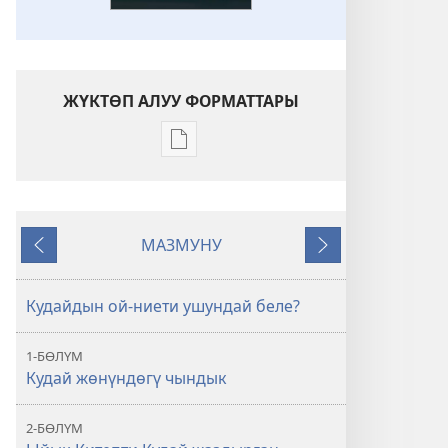
ЖҮКТӨП АЛУУ ФОРМАТТАРЫ
Адабиятты
жүктөп
алуу
форматтары
МАЗМУНУ
Ыйык
Мурункусу
Кийинкиси
Китепте
чынында
Кудайдын ой-ниети ушундай беле?
эмне
делет?
1-БӨЛҮМ
Кудай жөнүндөгү чындык
2-БӨЛҮМ