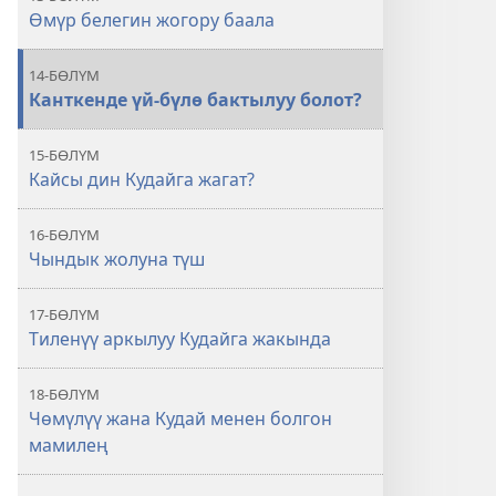
Өмүр белегин жогору баала
14-БӨЛҮМ
Канткенде үй-бүлө бактылуу болот?
15-БӨЛҮМ
Кайсы дин Кудайга жагат?
16-БӨЛҮМ
Чындык жолуна түш
17-БӨЛҮМ
Тиленүү аркылуу Кудайга жакында
18-БӨЛҮМ
Чөмүлүү жана Кудай менен болгон
мамилең