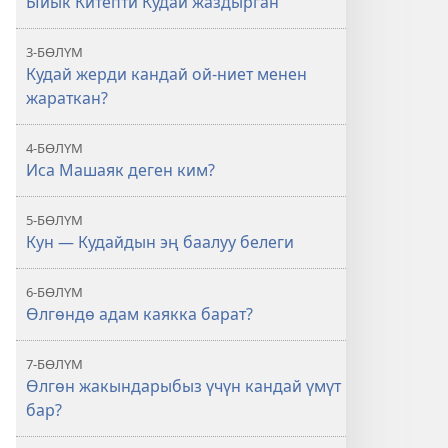
Ыйык Китепти Кудай жаздырган
3-БӨЛҮМ
Кудай жерди кандай ой-ниет менен
жараткан?
4-БӨЛҮМ
Иса Машаяк деген ким?
5-БӨЛҮМ
Кун — Кудайдын эң баалуу белеги
6-БӨЛҮМ
Өлгөндө адам каякка барат?
7-БӨЛҮМ
Өлгөн жакындарыбыз үчүн кандай үмүт
бар?