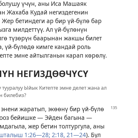
 болушу үчүн, аны Иса Машаяк
ан Жахаба Кудай негиздегенин
. Жер бетиндеги ар бир үй-бүлө бар
ызга милдеттүү. Ал үй-бүлөнүн
лгө түзөрүн баарынан жакшы билет
да, үй-бүлөдө кимге кандай роль
епте эмне айтылганын карап көрөлү.
НҮН НЕГИЗДӨӨЧҮСҮ
у тууралуу Ыйык Китепте эмне делет жана ал
н билебиз?
 энени жаратып, экөөнү бир
үй-бүлө
кооз бейишке — Эйден багына —
дагыла, жер бетин толтургула, аны
шталыш 1:26—28;
2:18,
21—24
). Бул