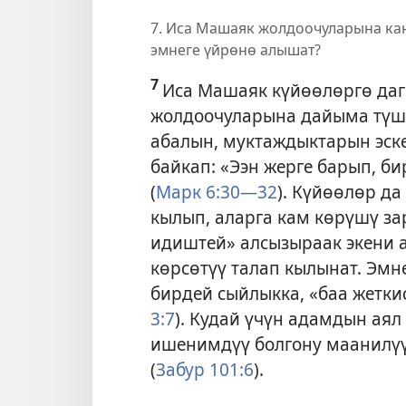
7. Иса Машаяк жолдоочуларына ка
эмнеге үйрөнө алышат?
7
Иса Машаяк күйөөлөргө дагы
жолдоочуларына дайыма түш
абалын, муктаждыктарын эске
байкап: «Ээн жерге барып, би
(
Марк 6:30—32
). Күйөөлөр д
кылып, аларга кам көрүшү за
идиштей» алсызыраак экени 
көрсөтүү талап кылынат. Эмне
бирдей сыйлыкка, «баа жеткис
3:7
). Кудай үчүн адамдын аял
ишенимдүү болгону маанилүү
(
Забур 101:6
).