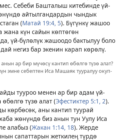
мес. Себеби Башталыш китебинде үй-
жөнүндө айтылгандардын чындык
стаган (
Матай 19:4, 5
). Бүгүнкү жашоо
а жана күн сайын көптөгөн
да, үй-бүлөлүк жашоодо бактылуу боло
дай негиз бар экенин карап көрөлү.
 анын ар бир мүчөсү кантип өбөлгө түзө алат?
чүн эмне себептен Иса Машаяк тууралуу окуп-
айды тууроо менен ар бир адам үй-
өбөлгө түзө алат (
Эфестиктер 5:1, 2
).
ы көрбөсөк, аны кантип туурай
аба жөнүндө биз анын тун Уулу Иса
ле алабыз (
Жакан 1:14,
18
). Жерде
ынын сапаттарын жеткилең түрдө