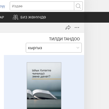
рүү
жаңы
Издөө
резе
АР
БИЗ ЖӨНҮНДӨ
ат)
ТИЛДИ ТАНДОО