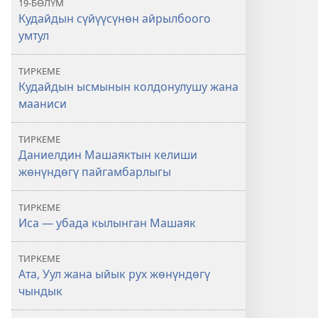
19-БӨЛҮМ
Кудайдын сүйүүсүнөн айрылбоого
умтул
ТИРКЕМЕ
Кудайдын ысмынын колдонулушу жана
мааниси
ТИРКЕМЕ
Даниелдин Машаяктын келиши
жөнүндөгү пайгамбарлыгы
ТИРКЕМЕ
Иса — убада кылынган Машаяк
ТИРКЕМЕ
Ата, Уул жана ыйык рух жөнүндөгү
чындык