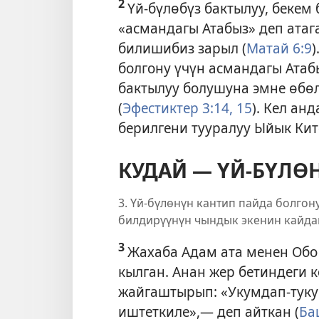
2
Үй-бүлөбүз бактылуу, бекем
«асмандагы Атабыз» деп атаг
билишибиз зарыл (
Матай 6:9
)
болгону үчүн асмандагы Атаб
бактылуу болушуна эмне өбө
(
Эфестиктер 3:14, 15
). Кел ан
берилгени тууралуу Ыйык Кит
КУДАЙ — ҮЙ-БҮЛӨ
3. Үй-бүлөнүн кантип пайда болгон
билдирүүнүн чындык экенин кайда
3
Жахаба Адам ата менен Обо
кылган. Анан жер бетиндеги 
жайгаштырып: «Укумдап-тукум
иштеткиле»,— деп айткан (
Ба