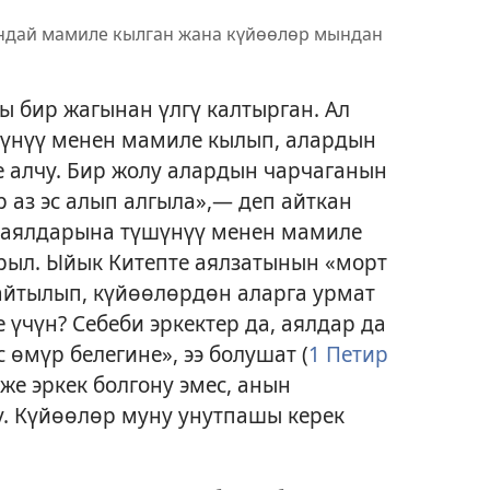
ндай мамиле кылган жана күйөөлөр мындан
 бир жагынан үлгү калтырган. Ал
үнүү менен мамиле кылып, алардын
 алчу. Бир жолу алардын чарчаганын
р аз эс алып алгыла»,— деп айткан
а аялдарына түшүнүү менен мамиле
рыл. Ыйык Китепте аялзатынын «морт
айтылып, күйөөлөрдөн аларга урмат
 үчүн? Себеби эркектер да, аялдар да
 өмүр белегине», ээ болушат (
1 Петир
 же эркек болгону эмес, анын
. Күйөөлөр муну унутпашы керек