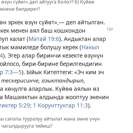
 өзүн сүйөт» деп айтууга болот? б) Күйөө
эмнени билдирет?
н эркек өзүн сүйөт»,— деп айтылган.
ркек менен аял
баш кошкондон
луп калат (
Матай 19:6
). Андыктан алар
тык мамиледе болушу керек (
Накыл
4
). Эгер алар биринчи кезекте өзүнүн
ойлосо, бири-бирине берилгендигин
ар 7:3—5
). Ыйык Китептеги: «Эч ким эч
,
тескерисинче, азыктандырып,
да көңүлгө аларлык. Күйөө аялын өз
а Машаяктын алдында жооптуу экенин
иктер 5:29;
1 Корунттуктар 11:3
).
ы сапаты тууралуу айтылат жана эмне үчүн
 чагылдырууга тийиш?