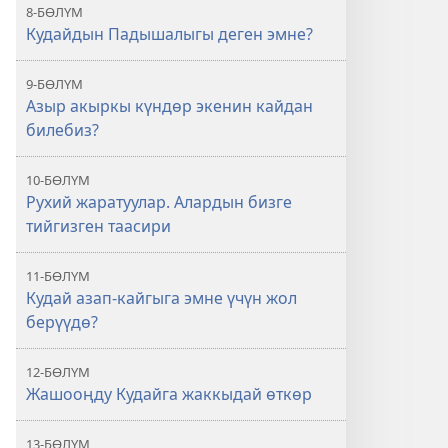
8-БӨЛҮМ
Кудайдын Падышалыгы деген эмне?
9-БӨЛҮМ
Азыр акыркы күндөр экенин кайдан
билебиз?
10-БӨЛҮМ
Рухий жаратуулар. Алардын бизге
тийгизген таасири
11-БӨЛҮМ
Кудай азап-кайгыга эмне үчүн жол
берүүдө?
12-БӨЛҮМ
Жашооңду Кудайга жаккыдай өткөр
13-БӨЛҮМ