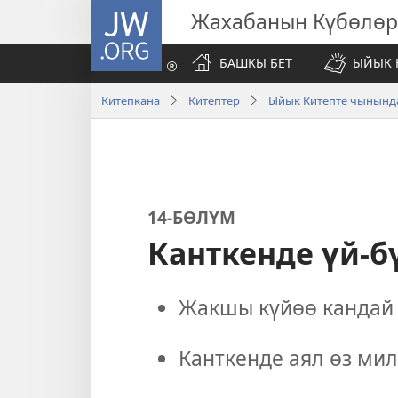
JW.ORG
Жахабанын Күбөлөр
БАШКЫ БЕТ
ЫЙЫК 
Китепкана
Китептер
Ыйык Китепте чынында
14-БӨЛҮМ
Канткенде үй-б
Жакшы күйөө кандай 
Канткенде аял өз ми