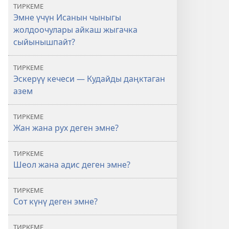
ТИРКЕМЕ
Эмне үчүн Исанын чыныгы
жолдоочулары айкаш жыгачка
сыйынышпайт?
ТИРКЕМЕ
Эскерүү кечеси — Кудайды даңктаган
азем
ТИРКЕМЕ
Жан жана рух деген эмне?
ТИРКЕМЕ
Шеол жана адис деген эмне?
ТИРКЕМЕ
Сот күнү деген эмне?
ТИРКЕМЕ