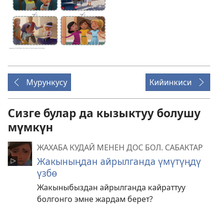
Мурункусу
Кийинкиси
Сизге булар да кызыктуу болушу
мүмкүн
ЖАХАБА КУДАЙ МЕНЕН ДОС БОЛ. САБАКТАР
Жакыныңдан айрылганда үмүтүңдү
үзбө
Жакыныбыздан айрылганда кайраттуу
болгонго эмне жардам берет?