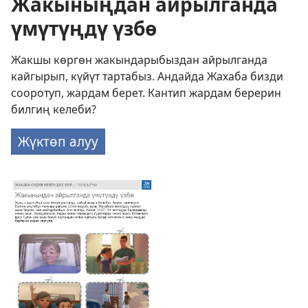
Жакыныңдан айрылганда
үмүтүңдү үзбө
Жакшы көргөн жакындарыбыздан айрылганда
кайгырып, күйүт тартабыз. Андайда Жахаба бизди
сооротуп, жардам берет. Кантип жардам берерин
билгиң келеби?
Жүктөп алуу