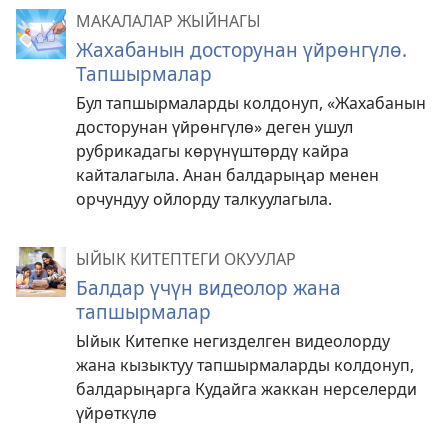
МАКАЛАЛАР ЖЫЙНАГЫ
Жахабанын досторунан үйрөнгүлө.
Тапшырмалар
Бул тапшырмаларды колдонуп, «Жахабанын
досторунан үйрөнгүлө» деген ушул
рубрикадагы көрүнүштөрдү кайра
кайталагыла. Анан балдарыңар менен
орчундуу ойлорду талкуулагыла.
ЫЙЫК КИТЕПТЕГИ ОКУУЛАР
Балдар үчүн видеолор жана
тапшырмалар
Ыйык Китепке негизделген видеолорду
жана кызыктуу тапшырмаларды колдонуп,
балдарыңарга Кудайга жаккан нерселерди
үйрөткүлө