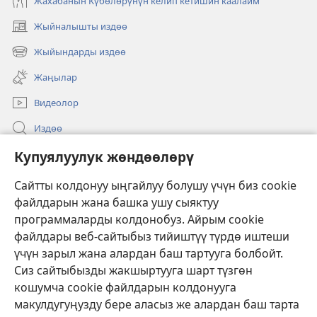
Жахабанын Күбөлөрүнүн келип кетишин каалайм
Жыйналышты издөө
(жаңы
терезе
Жыйындарды издөө
(жаңы
ачат)
терезе
Жаңылар
ачат)
Видеолор
Издөө
Бийлик өкүлдөрү үчүн маалымат
Купуялуулук жөндөөлөрү
Жардам
Сайтты колдонуу ыңгайлуу болушу үчүн биз cookie
файлдарын жана башка ушу сыяктуу
Тартуулар
программаларды колдонобуз. Айрым cookie
(жаңы
терезе
файлдары веб-сайтыбыз тийиштүү түрдө иштеши
ачат)
үчүн зарыл жана алардан баш тартууга болбойт.
ОНЛАЙН КИТЕПКАНА
(жаңы
Сиз сайтыбызды жакшыртууга шарт түзгөн
терезе
®
JW Hub
кошумча cookie файлдарын колдонууга
ачат)
(жаңы
макулдугуңузду бере аласыз же алардан баш тарта
терезе
®