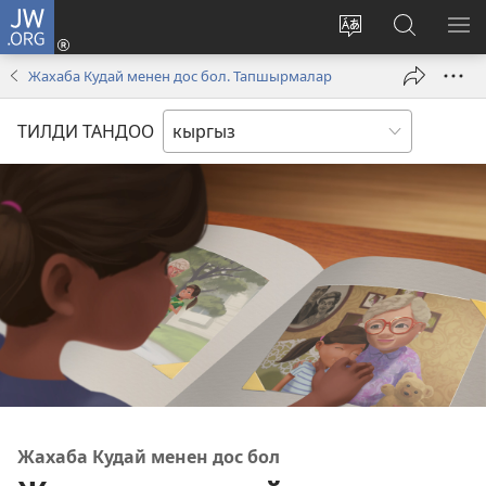
JW.ORG
Кирүү
(жаңы
Башка
JW.ORG
МЕ
терезе
тилди
сайтынан
КӨ
Жахаба Кудай менен дос бол. Тапшырмалар
ачат)
тандоо
маалыма
издөө
ТИЛДИ ТАНДОО
Жахаба Кудай менен дос бол