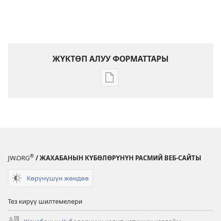
ЖҮКТӨП АЛУУ ФОРМАТТАРЫ
Адабиятты
жүктөп
алуу
форматтары
Жахаба
Кудай
менен
®
JW.ORG
/ ЖАХАБАНЫН КҮБӨЛӨРҮНҮН РАСМИЙ ВЕБ-САЙТЫ
дос
бол.
Көрүнүшүн жөндөө
Тапшырмалар
Тез кирүү шилтемелери