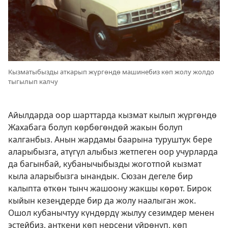
Кызматыбызды аткарып жүргөндө машинебиз көп жолу жолдо
тыгылып калчу
Айылдарда оор шарттарда кызмат кылып жүргөндө
Жахабага болуп көрбөгөндөй жакын болуп
калганбыз. Анын жардамы баарына туруштук бере
аларыбызга, атүгүл алыбыз жетпеген оор учурларда
да багынбай, кубанычыбызды жоготпой кызмат
кыла аларыбызга ынандык. Сюзан дегеле бир
калыпта өткөн тынч жашоону жакшы көрөт. Бирок
кыйын кезеңдерде бир да жолу наалыган жок.
Ошол кубанычтуу күндөрдү жылуу сезимдер менен
эстейбиз, анткени көп нерсени үйрөнүп, көп