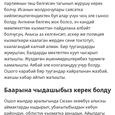
партиянын төш белгисин тагынып жүрүшү керек
болчу. Исанын жолдоочулары саясатка
кийлигишпегендиктен бул алар үчүн чоң эле сыноо
болду. Анткени белгиң жок болсо, эч кандай
мамлекеттик кызматтан пайдалана албайт
болчусуң. Анысы аз келгенсип, аскер же полиция
кызматкери каалаган жерден сени токтотуп,
каалагандай калчай алмак. Бир туугандарды
жумуштан, балдарды мектептен кууп чыгарып
жатышты. Жүздөгөн ишенимдештерибиз түрмөгө
камалышты. Аябай эле коогалаңдуу учур болду.
Ошого карабай бир туугандар кайратынан жазбай,
жакшы кабар айтып жатышты.
Баарына чыдашыбыз керек болду
Ошол жылдар аралыгында Сюзан экөөбүз алыскы
аймактарды кыдырып, убакытыбыздын көбүн
райондук, облустук кызматка арнадык. Айылдагы