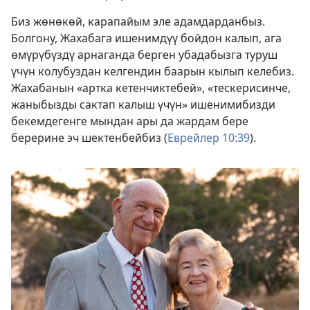
Биз жөнөкөй, карапайым эле адамдарданбыз.
Болгону, Жахабага ишенимдүү бойдон калып, ага
өмүрүбүздү арнаганда берген убадабызга туруш
үчүн колубуздан келгендин баарын кылып келебиз.
Жахабанын «артка кетенчиктебей», «тескерисинче,
жаныбызды сактап калыш үчүн» ишенимибизди
бекемдегенге мындан ары да жардам бере
берерине эч шектенбейбиз (
Еврейлер 10:39
).