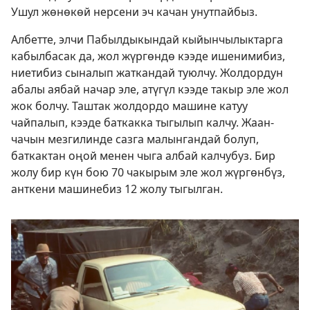
Ушул жөнөкөй нерсени эч качан унутпайбыз.
Албетте, элчи Пабылдыкындай кыйынчылыктарга
кабылбасак да, жол жүргөндө кээде ишенимибиз,
ниетибиз сыналып жаткандай туюлчу. Жолдордун
абалы аябай начар эле, атүгүл кээде такыр эле жол
жок болчу. Таштак жолдордо машине катуу
чайпалып, кээде баткакка тыгылып калчу. Жаан-
чачын мезгилинде сазга малынгандай болуп,
баткактан оңой менен чыга албай калчубуз. Бир
жолу бир күн бою 70 чакырым эле жол жүргөнбүз,
анткени машинебиз 12 жолу тыгылган.