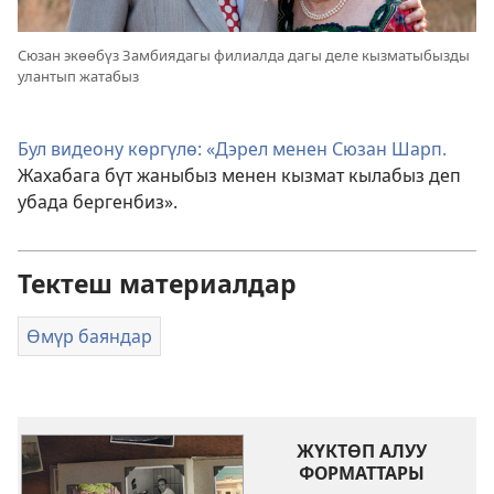
Сюзан экөөбүз Замбиядагы филиалда дагы деле кызматыбызды
улантып жатабыз
Бул видеону көргүлө: «Дэрел менен Сюзан Шарп.
Жахабага бүт жаныбыз менен кызмат кылабыз деп
убада бергенбиз».
Тектеш материалдар
Өмүр баяндар
ЖҮКТӨП АЛУУ
ФОРМАТТАРЫ