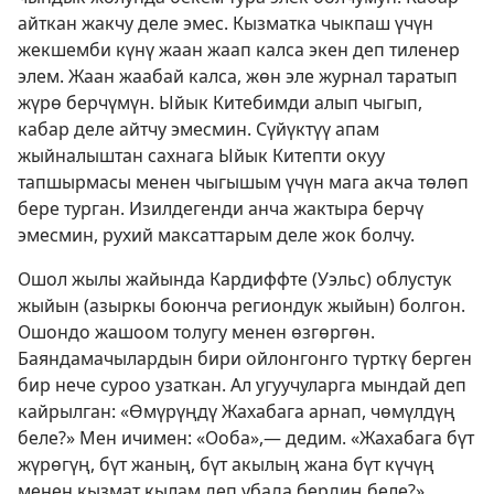
айткан жакчу деле эмес. Кызматка чыкпаш үчүн
жекшемби күнү жаан жаап калса экен деп тиленер
элем. Жаан жаабай калса, жөн эле журнал таратып
жүрө берчүмүн. Ыйык Китебимди алып чыгып,
кабар деле айтчу эмесмин. Сүйүктүү апам
жыйналыштан сахнага Ыйык Китепти окуу
тапшырмасы менен чыгышым үчүн мага акча төлөп
бере турган. Изилдегенди анча жактыра берчү
эмесмин, рухий максаттарым деле жок болчу.
Ошол жылы жайында Кардиффте (Уэльс) облустук
жыйын (азыркы боюнча региондук жыйын) болгон.
Ошондо жашоом толугу менен өзгөргөн.
Баяндамачылардын бири ойлонгонго түрткү берген
бир нече суроо узаткан. Ал угуучуларга мындай деп
кайрылган: «Өмүрүңдү Жахабага арнап, чөмүлдүң
беле?» Мен ичимен: «Ооба»,— дедим. «Жахабага бүт
жүрөгүң, бүт жаның, бүт акылың жана бүт күчүң
менен кызмат кылам деп убада бердиң беле?»