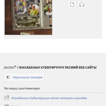
Адабиятты
Аудиолорду
жүктөп
жүктөп
алуу
алуу
форматтары
форматтары
Жахабанын
Жахабанын
Күбөлөрүнүн
Күбөлөрүнү
өмүр
өмүр
баяндары
баяндары
®
JW.ORG
/ ЖАХАБАНЫН КҮБӨЛӨРҮНҮН РАСМИЙ ВЕБ-САЙТЫ
Көрүнүшүн жөндөө
Тез кирүү шилтемелери
Жахабанын Күбөлөрүнүн келип кетишин каалайм