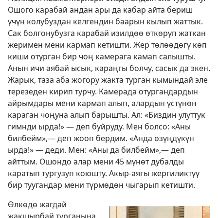
Ошого карабай андан ары да кабар айта бериш
үчүн колубуздан келгендин баарын кылып жаттык.
Сак болгонубузга карабай изилдөө өткөрүп жаткан
жеримен мени кармап кетишти. Жер төлөөдөгү көп
киши отурган бир чоң камерага камап салышты.
Анын ичи аябай ысык, караңгы болчу, сасык да экен.
Жарык, таза аба жогору жакта турган кымындай эле
терезеден кирип турчу. Камерада отургандардын
айрымдары мени кармап алып, алардын үстүнөн
караган чоңуна алып барышты. Ал: «Биздин улуттук
гимнди ырда!» — деп буйруду. Мен болсо: «Аны
билбейм»,— деп жооп бердим. «Анда өзүңдүкүн
ырда!» — деди. Мен: «Аны да билбейм»,— деп
айттым. Ошондо алар мени 45 мүнөт дубалды
каратып тургузуп коюшту. Акыр-аягы жергиликтүү
бир туугандар мени түрмөдөн чыгарып кетишти.
Өлкөдө жагдай
жакшырбай турганына