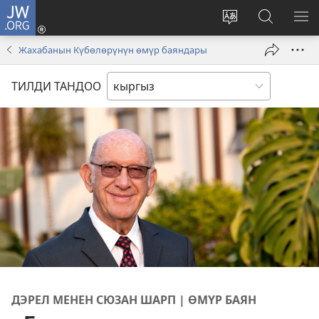
JW.ORG
Кирүү
(жаңы
Башка
JW.ORG
МЕ
терезе
тилди
сайтынан
КӨ
Жахабанын Күбөлөрүнүн өмүр баяндары
ачат)
тандоо
маалыма
издөө
ТИЛДИ ТАНДОО
ДЭРЕЛ МЕНЕН СЮЗАН ШАРП | ӨМҮР БАЯН