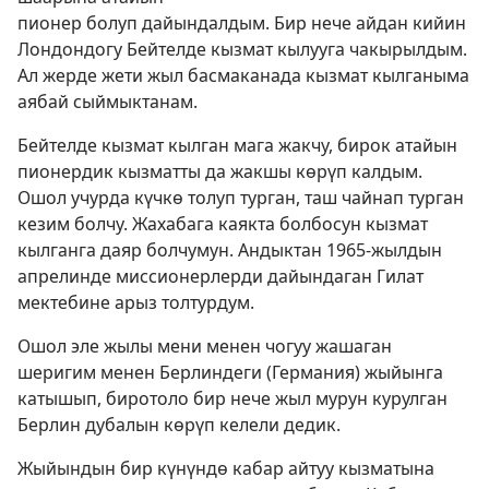
пионер болуп дайындалдым. Бир нече айдан кийин
Лондондогу Бейтелде кызмат кылууга чакырылдым.
Ал жерде жети жыл басмаканада кызмат кылганыма
аябай сыймыктанам.
Бейтелде кызмат кылган мага жакчу, бирок атайын
пионердик кызматты да жакшы көрүп калдым.
Ошол учурда күчкө толуп турган, таш чайнап турган
кезим болчу. Жахабага каякта болбосун кызмат
кылганга даяр болчумун. Андыктан 1965-жылдын
апрелинде миссионерлерди дайындаган Гилат
мектебине арыз толтурдум.
Ошол эле жылы мени менен чогуу жашаган
шеригим менен Берлиндеги (Германия) жыйынга
катышып, биротоло бир нече жыл мурун курулган
Берлин дубалын көрүп келели дедик.
Жыйындын бир күнүндө кабар айтуу кызматына