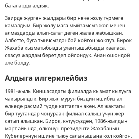
баталарды алдык.
Заирде жүргөн жылдары бир нече жолу түрмөгө
камалдым. Бир жолу мага мыйзамсыз жол менен
алмаздарды алып-сатат деген жалаа жабышкан.
Албетте, буга тынчсызданбай койгон жокпуз. Бирок
Жахаба кызматыбызды улантышыбызды кааласа,
сөзсүз жардам берет деп ойлондук. Анан ошондой
эле болду.
Алдыга илгерилейбиз
1981-жылы Киншасадагы филиалда кызмат кылууга
чакырылдык. Бир жыл мурун биздин ишибиз ал
өлкөдө расмий түрдө катталган экен. Ал жактагы
бир туугандар чоңураак филиал салыш үчүн жер
сатып алышкан. Бирок, күтүүсүздөн, 1986-жылдын
март айында, өлкөнүн президенти Жахабанын
Күбөлөрүнүн ишине тыюу салынышына кол койгон.