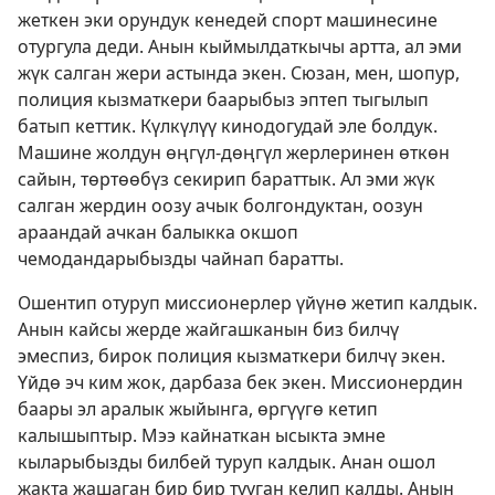
жеткен эки орундук кенедей спорт машинесине
отургула деди. Анын кыймылдаткычы артта, ал эми
жүк салган жери астында экен. Сюзан, мен, шопур,
полиция кызматкери баарыбыз эптеп тыгылып
батып кеттик. Күлкүлүү кинодогудай эле болдук.
Машине жолдун өңгүл-дөңгүл жерлеринен өткөн
сайын, төртөөбүз секирип бараттык. Ал эми жүк
салган жердин оозу ачык болгондуктан, оозун
араандай ачкан балыкка окшоп
чемодандарыбызды чайнап баратты.
Ошентип отуруп миссионерлер үйүнө жетип калдык.
Анын кайсы жерде жайгашканын биз билчү
эмеспиз, бирок полиция кызматкери билчү экен.
Үйдө эч ким жок, дарбаза бек экен. Миссионердин
баары эл аралык жыйынга, өргүүгө кетип
калышыптыр. Мээ кайнаткан ысыкта эмне
кыларыбызды билбей туруп калдык. Анан ошол
жакта жашаган бир бир тууган келип калды. Анын