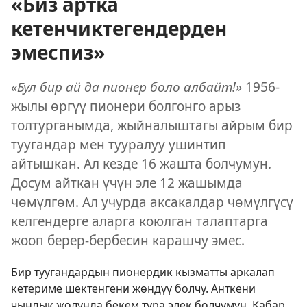
«Биз артка
кетенчиктегендерден
эмеспиз»
«Бул бир ай да пионер боло албайт!»
1956-
жылы өргүү пионери болгонго арыз
толтурганымда, жыйналыштагы айрым бир
туугандар мен тууралуу ушинтип
айтышкан. Ал кезде 16 жашта болчумун.
Досум айткан үчүн эле 12 жашымда
чөмүлгөм. Ал учурда аксакалдар чөмүлгүсү
келгендерге аларга коюлган талаптарга
жооп берер-бербесин карашчу эмес.
Бир туугандардын пионердик кызматты аркалап
кетериме шектенгени жөндүү болчу. Анткени
чындык жолунда бекем тура элек болчумун. Кабар