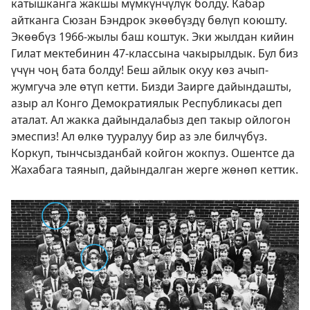
катышканга жакшы мүмкүнчүлүк болду. Кабар
айтканга Сюзан Бэндрок экөөбүздү бөлүп коюшту.
Экөөбүз 1966-жылы баш коштук. Эки жылдан кийин
Гилат мектебинин 47-классына чакырылдык. Бул биз
үчүн чоң бата болду! Беш айлык окуу көз ачып-
жумгуча эле өтүп кетти. Бизди Заирге дайындашты,
азыр ал Конго Демократиялык Республикасы деп
аталат. Ал жакка дайындалабыз деп такыр ойлогон
эмеспиз! Ал өлкө тууралуу бир аз эле билчүбүз.
Коркуп, тынчсызданбай койгон жокпуз. Ошентсе да
Жахабага таянып, дайындалган жерге жөнөп кеттик.