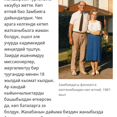
көзүбүз жетти. Көп
өтпөй биз Замбияга
дайындалдык. Чек
арага келгенде кетип
жатканыбызга жаман
болдук, ошол эле
учурда кадимкидей
жеңилдей түштүк.
Заирде ишенимдүү
миссионерлер,
жергиликтүү бир
туугандар менен 18
жылдай кызмат кылдык.
Замбиядагы филиалга
Ар кандай
келгенибизден көп өтпөй, 1987-
кыйынчылыктарды
жыл
башыбыздан өткөрсөк
да, көп баталарга ээ
болдук. Жахабанын дайыма биздин жаныбызда