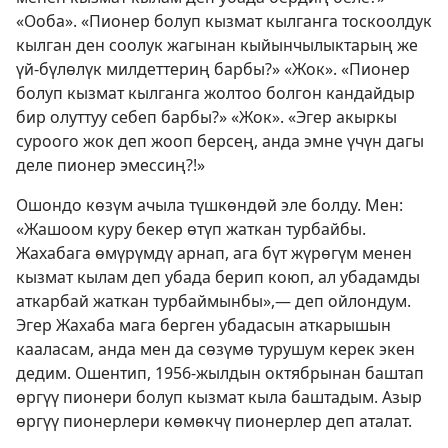
«Ооба». «Пионер болуп кызмат кылганга тоскоолдук
кылган ден соолук жагынан кыйынчылыктарың же
үй-бүлөлүк милдеттериң барбы?» «Жок». «Пионер
болуп кызмат кылганга жолтоо болгон кандайдыр
бир олуттуу себеп барбы?» «Жок». «Эгер акыркы
суроого жок деп жооп берсең, анда эмне үчүн дагы
деле пионер эмессиң?!»
Ошондо көзүм ачыла түшкөндөй эле болду. Мен:
«Жашоом куру бекер өтүп жаткан турбайбы.
Жахабага өмүрүмдү арнап, ага бүт жүрөгүм менен
кызмат кылам деп убада берип коюп, ал убадамды
аткарбай жаткан турбаймынбы»,— деп ойлондум.
Эгер Жахаба мага берген убадасын аткарышын
кааласам, анда мен да сөзүмө турушум керек экен
дедим. Ошентип, 1956-жылдын октябрынан баштап
өргүү пионери болуп кызмат кыла баштадым. Азыр
өргүү пионерлери көмөкчү пионерлер деп аталат.