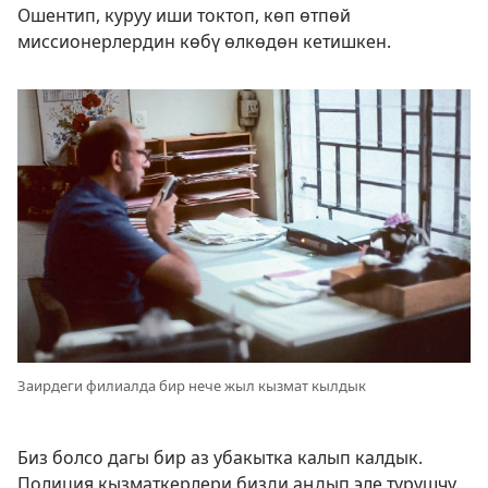
Ошентип, куруу иши токтоп, көп өтпөй
миссионерлердин көбү өлкөдөн кетишкен.
Заирдеги филиалда бир нече жыл кызмат кылдык
Биз болсо дагы бир аз убакытка калып калдык.
Полиция кызматкерлери бизди аңдып эле турушчу.