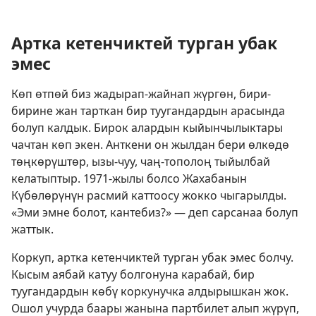
Артка кетенчиктей турган убак
эмес
Көп өтпөй биз жадырап-жайнап жүргөн, бири-
бирине жан тарткан бир туугандардын арасында
болуп калдык. Бирок алардын кыйынчылыктары
чачтан көп экен. Анткени он жылдан бери өлкөдө
төңкөрүштөр, ызы-чуу, чаң-тополоң тыйылбай
келатыптыр. 1971-жылы болсо Жахабанын
Күбөлөрүнүн расмий каттоосу жокко чыгарылды.
«Эми эмне болот, кантебиз?» — деп сарсанаа болуп
жаттык.
Коркуп, артка кетенчиктей турган убак эмес болчу.
Кысым аябай катуу болгонуна карабай, бир
туугандардын көбү коркунучка алдырышкан жок.
Ошол учурда баары жанына партбилет алып жүрүп,