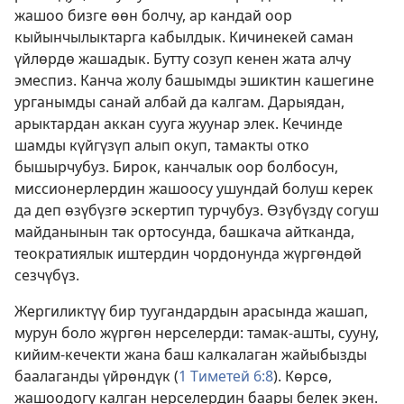
жашоо бизге өөн болчу, ар кандай оор
кыйынчылыктарга кабылдык. Кичинекей саман
үйлөрдө жашадык. Бутту созуп кенен жата алчу
эмеспиз. Канча жолу башымды эшиктин кашегине
урганымды санай албай да калгам. Дарыядан,
арыктардан аккан сууга жуунар элек. Кечинде
шамды күйгүзүп алып окуп, тамакты отко
бышырчубуз. Бирок, канчалык оор болбосун,
миссионерлердин жашоосу ушундай болуш керек
да деп өзүбүзгө эскертип турчубуз. Өзүбүздү согуш
майданынын так ортосунда, башкача айтканда,
теократиялык иштердин чордонунда жүргөндөй
сезчүбүз.
Жергиликтүү бир туугандардын арасында жашап,
мурун боло жүргөн нерселерди: тамак-ашты, сууну,
кийим-кечекти жана баш калкалаган жайыбызды
баалаганды үйрөндүк (
1 Тиметей 6:8
). Көрсө,
жашоодогу калган нерселердин баары белек экен.