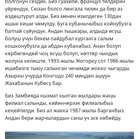
болгонун сездик. Биз суахили, француз тилдерин
үйрөндүк, Сюзан болсо лингала тилин да бир аз
өздөштүрүп алды. Биз менен изилдеген 130дан
ашык киши чөмүлдү. Буга кубанычыбыз койнубузга
батпай сүйүндүк. Андан тышкары, алдыда өсүш
болуш үчүн бекем пайдубал курганга салым
кошконубузга да абдан кубанабыз. Анан болуп
көрбөгөндөй чоң өсүш болуп, көптөр чындык
жолуна келишти. 1993-жылы Жогорку сот 1986-жылы
ишибизге тыюу салынган чечимди жокко чыгарды.
Азыркы учурда Конгодо 240 миңден ашуун
Жахабанын Күбөсү бар.
Биз Замбияда кызмат кылган жылдары жаңы
филиал салынды, кийинчерээк филиалыбыз
кеңейтилди. Биз ал жакка 1987-жылы барганбыз.
Андан бери жарчылардын саны үч эсе көбөйдү.