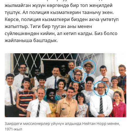
жылмайган жүзүн көргөндө бир топ жеңилдей
түштүк. Ал полиция кызматкерин таанычу экен.
Көрсө, полиция кызматкери бизден акча үмтөтүп
жатыптыр. Тиги бир тууган аны менен
сүйлөшкөндөн кийин, ал кетип калды. Биз болсо
жайланыша баштадык.
Заирдеги миссионерлер үйүнүн алдында Нейтан Норр менен,
1971-жыл