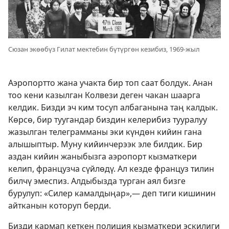
Сюзан экөөбүз Гилат мектебин бүтүргөн кезибиз, 1969-жыл
Аэропортто жана учакта бир топ саат болдук. Анан
тоо кени казылган Колвези деген чакан шаарга
келдик. Бизди эч ким тосуп албаганына таң калдык.
Көрсө, бир туугандар биздин келерибиз тууралуу
жазылган телеграмманы эки күндөн кийин гана
алышыптыр. Муну кийинчерээк эле билдик. Бир
аздан кийин жаныбызга аэропорт кызматкери
келип, французча сүйлөдү. Ал кезде француз тилин
билчү эмеспиз. Алдыбызда турган аял бизге
бурулуп: «Силер камалдыңар»,— деп тиги кишинин
айтканын которуп берди.
Бизди кармап кеткен полиция кызматкери эскилиги