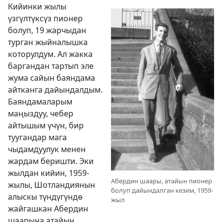
Кийинки жылы
үзгүлтүксүз пионер
болуп, 19 жарчыдан
турган жыйналышка
которулдум. Ал жакка
баргандан тартып эле
жума сайын баяндама
айтканга дайындалдым.
Баяндамаларым
маңыздуу, чебер
айтышым үчүн, бир
туугандар мага
чыдамдуулук менен
жардам беришти. Эки
жылдан кийин, 1959-
Абердин шаары, атайын пионер
жылы, Шотландиянын
болуп дайындалган кезим, 1959-
алыскы түндүгүндө
жыл
жайгашкан Абердин
шаарына атайын