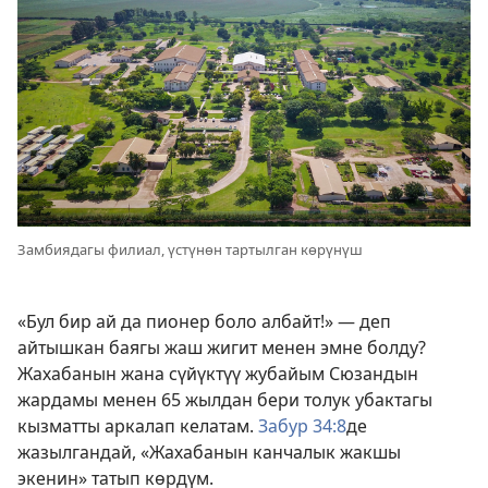
Замбиядагы филиал, үстүнөн тартылган көрүнүш
«Бул бир ай да пионер боло албайт!» — деп
айтышкан баягы жаш жигит менен эмне болду?
Жахабанын жана сүйүктүү жубайым Сюзандын
жардамы менен 65 жылдан бери толук убактагы
кызматты аркалап келатам.
Забур 34:8
де
жазылгандай, «Жахабанын канчалык жакшы
экенин» татып көрдүм.