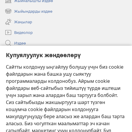
Жыйналышты издөө
(жаңы
терезе
Жыйындарды издөө
(жаңы
ачат)
терезе
Жаңылар
ачат)
Видеолор
Издөө
Бийлик өкүлдөрү үчүн маалымат
Купуялуулук жөндөөлөрү
Жардам
Сайтты колдонуу ыңгайлуу болушу үчүн биз cookie
файлдарын жана башка ушу сыяктуу
Тартуулар
программаларды колдонобуз. Айрым cookie
(жаңы
терезе
файлдары веб-сайтыбыз тийиштүү түрдө иштеши
ачат)
үчүн зарыл жана алардан баш тартууга болбойт.
ОНЛАЙН КИТЕПКАНА
(жаңы
Сиз сайтыбызды жакшыртууга шарт түзгөн
терезе
®
JW Hub
кошумча cookie файлдарын колдонууга
ачат)
(жаңы
макулдугуңузду бере аласыз же алардан баш тарта
терезе
®
JW Library
ачат)
аласыз. Биз чогулткан маалыматтар эч качан
сатылбайт, маркетинг үчүн колдонулбайт. Бул