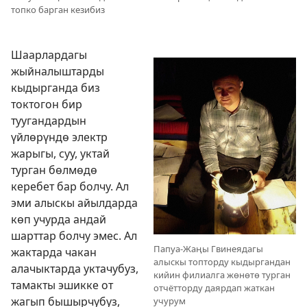
топко барган кезибиз
Шаарлардагы
жыйналыштарды
кыдырганда биз
токтогон бир
туугандардын
үйлөрүндө электр
жарыгы, суу, уктай
турган бөлмөдө
керебет бар болчу. Ал
эми алыскы айылдарда
көп учурда андай
шарттар болчу эмес. Ал
Папуа-Жаңы Гвинеядагы
жактарда чакан
алыскы топторду кыдыргандан
алачыктарда уктачубуз,
кийин филиалга жөнөтө турган
тамакты эшикке от
отчётторду даярдап жаткан
жагып бышырчубуз,
учурум