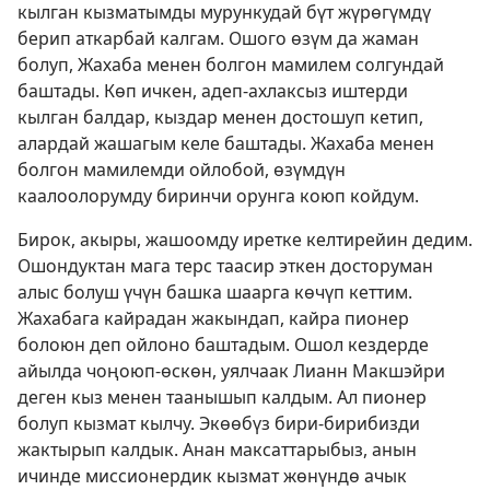
кылган кызматымды мурункудай бүт жүрөгүмдү
берип аткарбай калгам. Ошого өзүм да жаман
болуп, Жахаба менен болгон мамилем солгундай
баштады. Көп ичкен, адеп-ахлаксыз иштерди
кылган балдар, кыздар менен достошуп кетип,
алардай жашагым келе баштады. Жахаба менен
болгон мамилемди ойлобой, өзүмдүн
каалоолорумду биринчи орунга коюп койдум.
Бирок, акыры, жашоомду иретке келтирейин дедим.
Ошондуктан мага терс таасир эткен досторуман
алыс болуш үчүн башка шаарга көчүп кеттим.
Жахабага кайрадан жакындап, кайра пионер
болоюн деп ойлоно баштадым. Ошол кездерде
айылда чоңоюп-өскөн, уялчаак Лианн Макшэйри
деген кыз менен таанышып калдым. Ал пионер
болуп кызмат кылчу. Экөөбүз бири-бирибизди
жактырып калдык. Анан максаттарыбыз, анын
ичинде миссионердик кызмат жөнүндө ачык