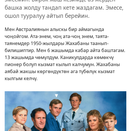
башка жолду тандап кете жаздагам. Эмесе,
ошол тууралуу айтып берейин.
Мен Австралиянын алыскы бир аймагында
чоңойгом. Ата-энем, чоң ата-чоң энем, таята-
таянемдер 1950-жылдары Жахабаны таанып-
билишиптир. Мен 6 жашымда кабар айта баштагам.
13 жашымда чөмүлдүм. Каникулдарда көмөкчү
пионер болуп кызмат кылып калчумун. Жахабаны
аябай жакшы көргөндүктөн ага түбөлүк кызмат
кылгым келчү.