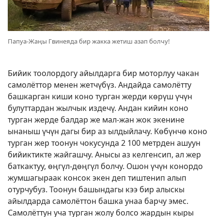
Папуа-Жаңы Гвинеяда бир жакка жетиш азап болчу!
Бийик тоолордогу айылдарга бир моторлуу чакан
самолёттор менен жетчүбүз. Андайда самолётту
башкарган киши коно турган жерди көрүш үчүн
булуттардан жылчык издечү. Андан кийин коно
турган жерде балдар же мал-жан жок экенине
ынаныш үчүн дагы бир аз ылдыйлачу. Көбүнчө коно
турган жер тоонун чокусунда 2 100 метрден ашуун
бийиктикте жайгашчу. Анысы аз келгенсип, ал жер
баткактуу, өңгүл-дөңгүл болчу. Ошон үчүн конордо
жумшагыраак консок экен деп тиштенип алып
отурчубуз. Тоонун башындагы кээ бир алыскы
айылдарда самолёттон башка унаа барчу эмес.
Самолёттун уча турган жолу болсо жардын кыры