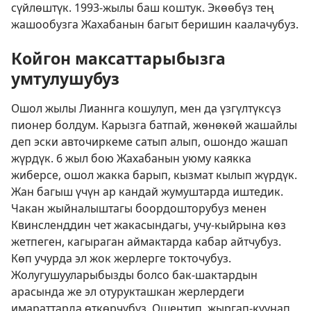
сүйлөштүк. 1993-жылы баш коштук. Экөөбүз тең
жашообузга Жахабанын багыт беришин каалачубуз.
Койгон максаттарыбызга
умтулушубуз
Ошол жылы Лианнга кошулуп, мен да үзгүлтүксүз
пионер болдум. Карызга батпай, жөнөкөй жашайлы
деп эски авточиркеме сатып алып, ошондо жашап
жүрдүк. 6 жыл бою Жахабанын уюму каякка
жиберсе, ошол жакка барып, кызмат кылып жүрдүк.
Жан багыш үчүн ар кандай жумуштарда иштедик.
Чакан жыйналыштагы боордошторубуз менен
Квинсленддин чет жакасындагы, учу-кыйрына көз
жетпеген, кагыраган аймактарда кабар айтчубуз.
Көп учурда эл жок жерлерге токточубуз.
Жолугушууларыбызды болсо бак-шактардын
арасында же эл отурукташкан жерлердеги
имараттарда өткөрчүбүз. Ошентип, жыргап-куунап