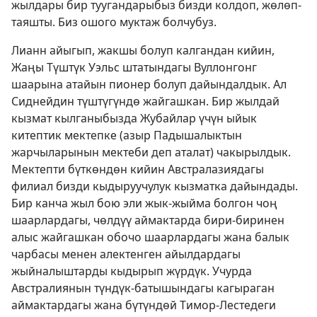
жылдары бир туугандарыбыз бизди колдоп, жөлөп-
таяшты. Биз ошого муктаж болчубуз.
Лианн айыгып, жакшы болуп калгандан кийин,
Жаңы Түштүк Уэльс штатындагы Вуллонгонг
шаарына атайын пионер болуп дайындалдык. Ал
Сиднейдин түштүгүндө жайгашкан. Бир жылдай
кызмат кылганыбызда Жубайлар үчүн ыйык
китептик мектепке (азыр Падышалыктын
жарчыларынын мектеби деп аталат) чакырылдык.
Мектепти бүткөндөн кийин Австралазиядагы
филиал бизди кыдыруучулук кызматка дайындады.
Бир канча жыл бою эли жык-жыйма болгон чоң
шаарлардагы, чөлдүү аймактарда бири-биринен
алыс жайгашкан обочо шаарлардагы жана балык
чарбасы менен алектенген айылдардагы
жыйналыштарды кыдырып жүрдүк. Учурда
Австралиянын түндүк-батышындагы кагыраган
аймактардагы жана бүтүндөй Тимор-Лестедеги