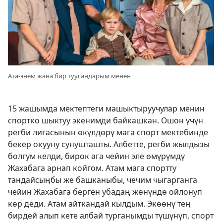
Ата-энем жана бир туугандарым менен
15 жашымда мектептеги машыктыруучулар менин
спортко шыктуу экенимди байкашкан. Ошон үчүн
регби лигасынын өкүлдөрү мага спорт мектебинде
бекер окууну сунушташты. Албетте, регби жылдызы
болгум келди, бирок ага чейин эле өмүрүмдү
Жахабага арнап койгом. Атам мага спортту
тандайсыңбы же башканыбы, чечим чыгарганга
чейин Жахабага берген убадаң жөнүндө ойлонуп
көр деди. Атам айткандай кылдым. Экөөнү тең
бирдей алып кете албай турганымды түшүнүп, спорт