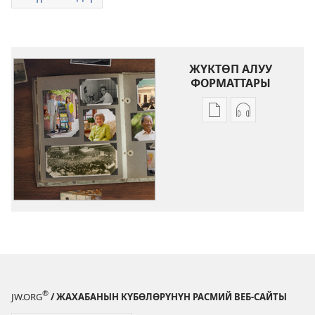
ЖҮКТӨП АЛУУ
ФОРМАТТАРЫ
Адабиятты
Аудиолорду
жүктөп
жүктөп
алуу
алуу
форматтары
форматтары
Жахабанын
Жахабанын
Күбөлөрүнүн
Күбөлөрүнү
өмүр
өмүр
баяндары
баяндары
®
JW.ORG
/ ЖАХАБАНЫН КҮБӨЛӨРҮНҮН РАСМИЙ ВЕБ-САЙТЫ