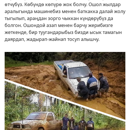
өтчүбүз. Көбүндө көпүрө жок болчу. Ошол жылдар
аралыгында машинебиз менен баткакка далай жолу
тыгылып, араңдан зорго чыккан күндөрүбүз да
болгон. Ошондой азап менен барчу жерибизге
жеткенде, бир туугандарыбыз бизди ысык тамагын
даярдап, жадырап-жайнап тосуп алышчу.