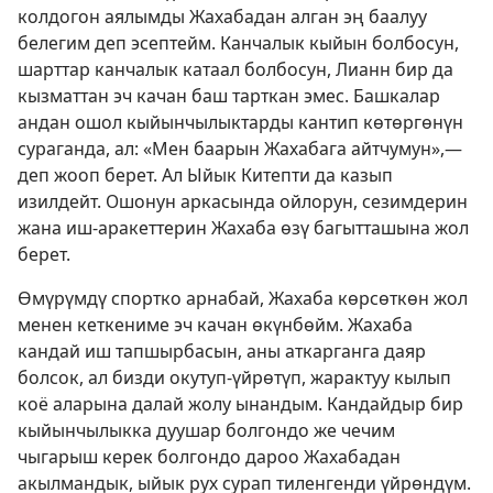
колдогон аялымды Жахабадан алган эң баалуу
белегим деп эсептейм. Канчалык кыйын болбосун,
шарттар канчалык катаал болбосун, Лианн бир да
кызматтан эч качан баш тарткан эмес. Башкалар
андан ошол кыйынчылыктарды кантип көтөргөнүн
сураганда, ал: «Мен баарын Жахабага айтчумун»,—
деп жооп берет. Ал Ыйык Китепти да казып
изилдейт. Ошонун аркасында ойлорун, сезимдерин
жана иш-аракеттерин Жахаба өзү багытташына жол
берет.
Өмүрүмдү спортко арнабай, Жахаба көрсөткөн жол
менен кеткениме эч качан өкүнбөйм. Жахаба
кандай иш тапшырбасын, аны аткарганга даяр
болсок, ал бизди окутуп-үйрөтүп, жарактуу кылып
коё аларына далай жолу ынандым. Кандайдыр бир
кыйынчылыкка дуушар болгондо же чечим
чыгарыш керек болгондо дароо Жахабадан
акылмандык, ыйык рух сурап тиленгенди үйрөндүм.