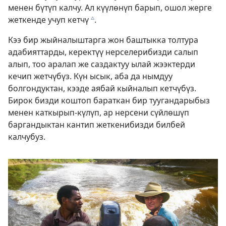
менен бүтүп калчу. Ал күүлөнүп барып, ошол жерге
жеткенде учуп кетчү
.
c
Кээ бир жыйналыштарга жон баштыкка толтура
адабияттарды, керектүү нерселерибизди салып
алып, тоо аралап же саздактуу ылай жээктерди
кечип жетчүбүз. Күн ысык, аба да нымдуу
болгондуктан, кээде аябай кыйналып кетчүбүз.
Бирок бизди коштоп бараткан бир туугандарыбыз
менен каткырып-күлүп, ар нерсени сүйлөшүп
баргандыктан кантип жеткенибизди билбей
калчубуз.