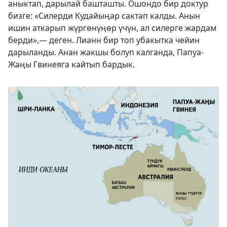
аныктап, дарылай башташты. Ошондо бир доктур
бизге: «Силерди Кудайыңар сактап калды. Анын
ишин аткарып жүргөнүңөр үчүн, ал силерге жардам
берди»,— деген. Лианн бир топ убакытка чейин
дарыланды. Анан жакшы болуп калганда, Папуа-
Жаңы Гвинеяга кайтып бардык.