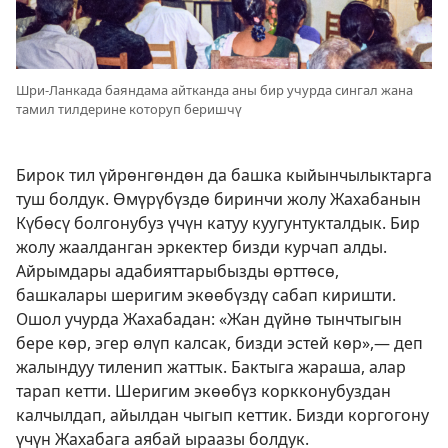
Шри-Ланкада баяндама айтканда аны бир учурда сингал жана
тамил тилдерине которуп беришчү
Бирок тил үйрөнгөндөн да башка кыйынчылыктарга
туш болдук. Өмүрүбүздө биринчи жолу Жахабанын
Күбөсү болгонубуз үчүн катуу куугунтукталдык. Бир
жолу жаалданган эркектер бизди курчап алды.
Айрымдары адабияттарыбызды өрттөсө,
башкалары шеригим экөөбүздү сабап киришти.
Ошол учурда Жахабадан: «Жан дүйнө тынчтыгын
бере көр, эгер өлүп калсак, бизди эстей көр»,— деп
жалындуу тиленип жаттык. Бактыга жараша, алар
тарап кетти. Шеригим экөөбүз коркконубуздан
калчылдап, айылдан чыгып кеттик. Бизди коргогону
үчүн Жахабага аябай ыраазы болдук.