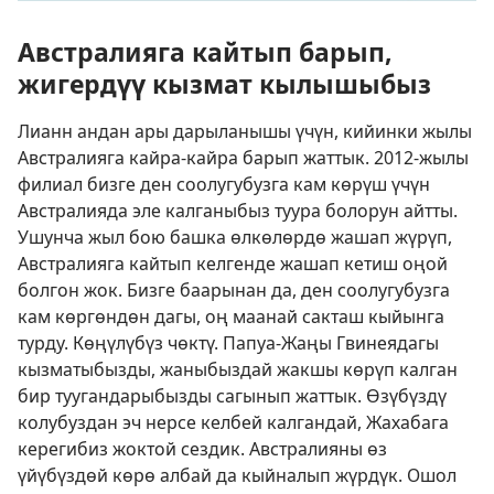
Австралияга кайтып барып,
жигердүү кызмат кылышыбыз
Лианн андан ары дарыланышы үчүн, кийинки жылы
Австралияга кайра-кайра барып жаттык. 2012-жылы
филиал бизге ден соолугубузга кам көрүш үчүн
Австралияда эле калганыбыз туура болорун айтты.
Ушунча жыл бою башка өлкөлөрдө жашап жүрүп,
Австралияга кайтып келгенде жашап кетиш оңой
болгон жок. Бизге баарынан да, ден соолугубузга
кам көргөндөн дагы, оң маанай сакташ кыйынга
турду. Көңүлүбүз чөктү. Папуа-Жаңы Гвинеядагы
кызматыбызды, жаныбыздай жакшы көрүп калган
бир туугандарыбызды сагынып жаттык. Өзүбүздү
колубуздан эч нерсе келбей калгандай, Жахабага
керегибиз жоктой сездик. Австралияны өз
үйүбүздөй көрө албай да кыйналып жүрдүк. Ошол