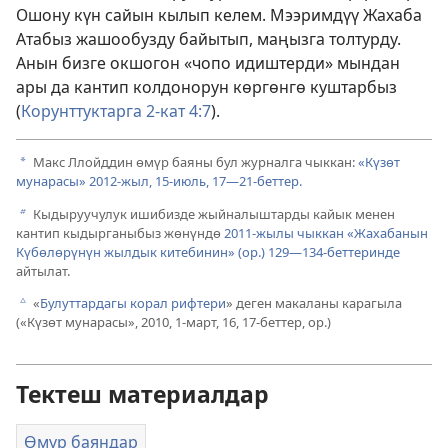
Ошону күн сайын кылып келем. Мээримдүү Жахаба
Атабыз жашообузду байытып, маңызга толтурду.
Анын бизге окшогон «чопо идиштерди» мындан
ары да кантип колдонорун көргөнгө куштарбыз
(
Корунттуктарга 2-кат 4:7
).
Макс Ллойддин өмүр баяны бул журналга чыккан:
«Күзөт
a
мунарасы» 2012-жыл, 15-июль, 17—21-беттер.
Кыдыруучулук ишибизде жыйналыштарды кайык менен
b
кантип кыдырганыбыз жөнүндө
2011-жылы чыккан «Жахабанын
Күбөлөрүнүн жылдык китебинин» (ор.) 129—134-беттеринде
айтылат.
«
Булуттардагы корал рифтери
» деген макаланы карагыла
c
(«Күзөт мунарасы», 2010, 1-март, 16, 17-беттер, ор.)
Тектеш материалдар
Өмүр баяндар