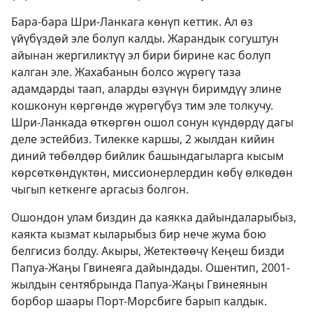
Бара-бара Шри-Ланкага көнүп кеттик. Ал өз
үйүбүздөй эле болуп калды. Жарандык согуштун
айынан жергиликтүү эл бири бирине кас болуп
калган эле. Жахабанын болсо жүрөгү таза
адамдарды таап, аларды өзүнүн биримдүү элине
кошконун көргөндө жүрөгүбүз тим эле толкучу.
Шри-Ланкада өткөргөн ошол сонун күндөрдү дагы
деле эстейбиз. Тилекке каршы, 2 жылдан кийин
диний төбөлдөр бийлик башындагыларга кысым
көрсөткөндүктөн, миссионерлердин көбү өлкөдөн
чыгып кеткенге аргасыз болгон.
Ошондон улам биздин да каякка дайындаларыбыз,
каякта кызмат кыларыбыз бир нече жума бою
белгисиз болду. Акыры, Жетектөөчү Кеңеш бизди
Папуа-Жаңы Гвинеяга дайындады. Ошентип, 2001-
жылдын сентябрында Папуа-Жаңы Гвинеянын
борбор шаары Порт-Морсбиге барып калдык.