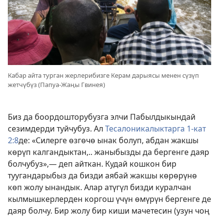
Кабар айта турган жерлерибизге Керам дарыясы менен сүзүп
жетчүбүз (Папуа-Жаңы Гвинея)
Биз да боордошторубузга элчи Пабылдыкындай
сезимдерди туйчубуз. Ал
Тесалоникалыктарга 1-кат
2:8
де: «Силерге өзгөчө ынак болуп, абдан жакшы
көрүп калгандыктан,.. жаныбызды да бергенге даяр
болчубуз»,— деп айткан. Кудай кошкон бир
туугандарыбыз да бизди аябай жакшы көрөрүнө
көп жолу ынандык. Алар атүгүл бизди куралчан
кылмышкерлерден коргош үчүн өмүрүн бергенге де
даяр болчу. Бир жолу бир киши мачетесин (узун чоң