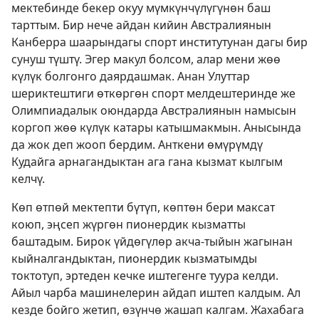
мектебинде бекер окуу мүмкүнчүлүгүнөн баш
тарттым. Бир нече айдан кийин Австралиянын
Канберра шаарындагы спорт институтунан дагы бир
сунуш түштү. Эгер макул болсом, алар мени жөө
күлүк болгонго даярдашмак. Анан Улуттар
шериктештиги өткөргөн спорт мелдештеринде же
Олимпиадалык оюндарда Австралиянын намысын
коргоп жөө күлүк катары катышмакмын. Анысында
да жок деп жооп бердим. Анткени өмүрүмдү
Кудайга арнагандыктан ага гана кызмат кылгым
келчү.
Көп өтпөй мектепти бүтүп, көптөн бери максат
коюп, эңсеп жүргөн пионердик кызматты
баштадым. Бирок үйдөгүлөр акча-тыйын жагынан
кыйналгандыктан, пионердик кызматымды
токтотуп, эртеден кечке иштегенге туура келди.
Айыл чарба машинелерин айдап иштеп калдым. Ал
кезде бойго жетип, өзүнчө жашап калгам. Жахабага