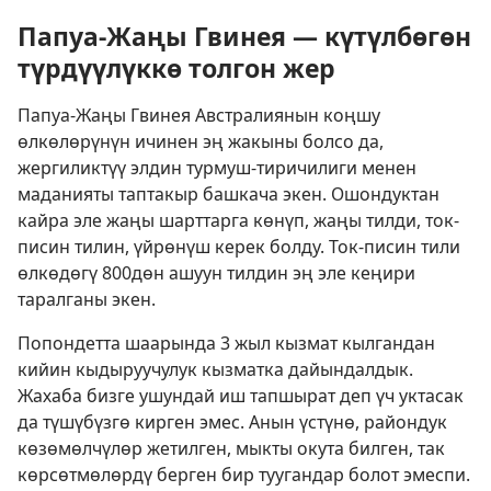
Папуа-Жаңы Гвинея — күтүлбөгөн
түрдүүлүккө толгон жер
Папуа-Жаңы Гвинея Австралиянын коңшу
өлкөлөрүнүн ичинен эң жакыны болсо да,
жергиликтүү элдин турмуш-тиричилиги менен
маданияты таптакыр башкача экен. Ошондуктан
кайра эле жаңы шарттарга көнүп, жаңы тилди, ток-
писин тилин, үйрөнүш керек болду. Ток-писин тили
өлкөдөгү 800дөн ашуун тилдин эң эле кеңири
таралганы экен.
Попондетта шаарында 3 жыл кызмат кылгандан
кийин кыдыруучулук кызматка дайындалдык.
Жахаба бизге ушундай иш тапшырат деп үч уктасак
да түшүбүзгө кирген эмес. Анын үстүнө, райондук
көзөмөлчүлөр жетилген, мыкты окута билген, так
көрсөтмөлөрдү берген бир туугандар болот эмеспи.