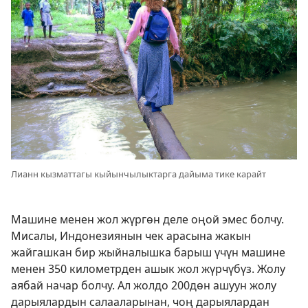
Лианн кызматтагы кыйынчылыктарга дайыма тике карайт
Машине менен жол жүргөн деле оңой эмес болчу.
Мисалы, Индонезиянын чек арасына жакын
жайгашкан бир жыйналышка барыш үчүн машине
менен 350 километрден ашык жол жүрчүбүз. Жолу
аябай начар болчу. Ал жолдо 200дөн ашуун жолу
дарыялардын салааларынан, чоң дарыялардан