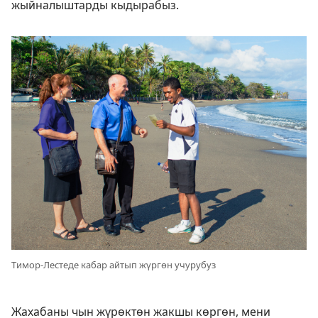
жыйналыштарды кыдырабыз.
Тимор-Лестеде кабар айтып жүргөн учурубуз
Жахабаны чын жүрөктөн жакшы көргөн, мени