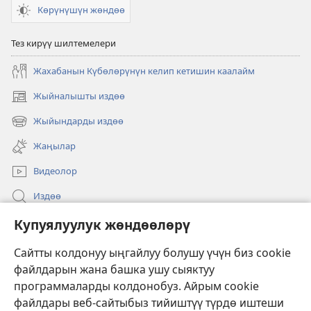
Көрүнүшүн жөндөө
Тез кирүү шилтемелери
Жахабанын Күбөлөрүнүн келип кетишин каалайм
Жыйналышты издөө
(жаңы
терезе
Жыйындарды издөө
(жаңы
ачат)
терезе
Жаңылар
ачат)
Видеолор
Издөө
Бийлик өкүлдөрү үчүн маалымат
Купуялуулук жөндөөлөрү
Жардам
Сайтты колдонуу ыңгайлуу болушу үчүн биз cookie
файлдарын жана башка ушу сыяктуу
Тартуулар
программаларды колдонобуз. Айрым cookie
(жаңы
терезе
файлдары веб-сайтыбыз тийиштүү түрдө иштеши