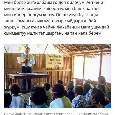
Мен болсо анте албайм го деп ойлочум. Анткени
мындай максатым жок болчу, мен башынан эле
миссионер болгум келчү. Ошон үчүн бул жаңы
тапшырманы акылыма такыр сыйдыра албай
жүрдүм. Ушу күнгө чейин Жахабанын мага ушундай
сыймыктуу ишти тапшырганына таң кала берем!
Папуа-Жаңы Гвинеядагы Вест-Сепик провинциясындагы обочо