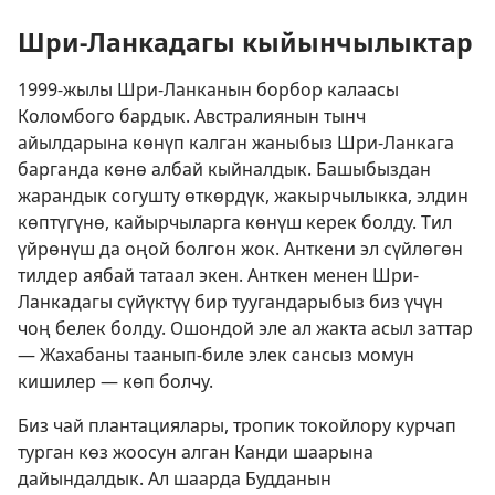
Шри-Ланкадагы кыйынчылыктар
1999-жылы Шри-Ланканын борбор калаасы
Коломбого бардык. Австралиянын тынч
айылдарына көнүп калган жаныбыз Шри-Ланкага
барганда көнө албай кыйналдык. Башыбыздан
жарандык согушту өткөрдүк, жакырчылыкка, элдин
көптүгүнө, кайырчыларга көнүш керек болду. Тил
үйрөнүш да оңой болгон жок. Анткени эл сүйлөгөн
тилдер аябай татаал экен. Анткен менен Шри-
Ланкадагы сүйүктүү бир туугандарыбыз биз үчүн
чоң белек болду. Ошондой эле ал жакта асыл заттар
— Жахабаны таанып-биле элек сансыз момун
кишилер — көп болчу.
Биз чай плантациялары, тропик токойлору курчап
турган көз жоосун алган Канди шаарына
дайындалдык. Ал шаарда Будданын