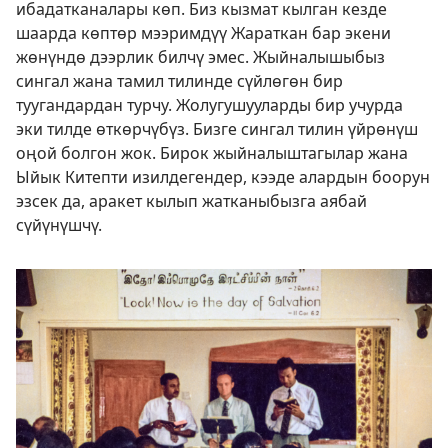
ибадатканалары көп. Биз кызмат кылган кезде
шаарда көптөр мээримдүү Жараткан бар экени
жөнүндө дээрлик билчү эмес. Жыйналышыбыз
сингал жана тамил тилинде сүйлөгөн бир
туугандардан турчу. Жолугушууларды бир учурда
эки тилде өткөрчүбүз. Бизге сингал тилин үйрөнүш
оңой болгон жок. Бирок жыйналыштагылар жана
Ыйык Китепти изилдегендер, кээде алардын боорун
эзсек да, аракет кылып жатканыбызга аябай
сүйүнүшчү.