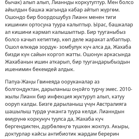
бычак) алып алып, Лианнды коркутуптур. Мен болсо
айылдын башка жагында кабар айтып жүргөм.
Ошондо бир боордошубуз Лианн менен тиги
кишинин ортосуна туура калыптыр. Ырас, башкалар
ал кишини кармап калышыптыр. Бир тууганыбыз
болсо качып кетиптир, көп деле жаракат албаптыр.
Ошол өлкөдө зордук- зомбулук күч алса да, Жахаба
бизди күн сайын коргоп жатты. Ошонун аркасында
Жахабанын ишин аткарып, бир туугандарыбыздын
ишенимин бекемдей алдык.
Папуа-Жаңы Гвинеяда ооруканалар аз
болгондуктан, дарыланыш оңойго турчу эмес. 2010-
жылы Лианн бир инфекция жуктуруп алып, катуу
ооруп калды. Бизге дарыланыш үчүн Австралияга
шашылыш түрдө учканга туура келди. Лианндын
өмүрүнө коркунуч туулса да, Жахаба күч
бергендиктен, дүрбөлөңгө түшкөн жокпуз. Акыры,
доктурлар кайсы антибиотик жардам берерин