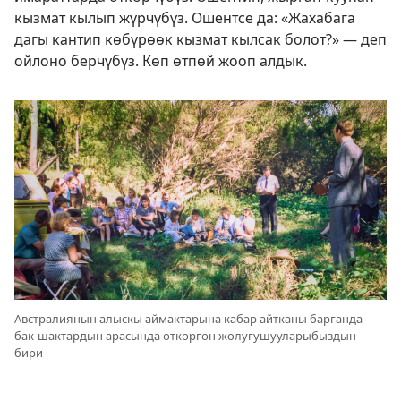
кызмат кылып жүрчүбүз. Ошентсе да: «Жахабага
дагы кантип көбүрөөк кызмат кылсак болот?» — деп
ойлоно берчүбүз. Көп өтпөй жооп алдык.
Австралиянын алыскы аймактарына кабар айтканы барганда
бак-шактардын арасында өткөргөн жолугушууларыбыздын
бири