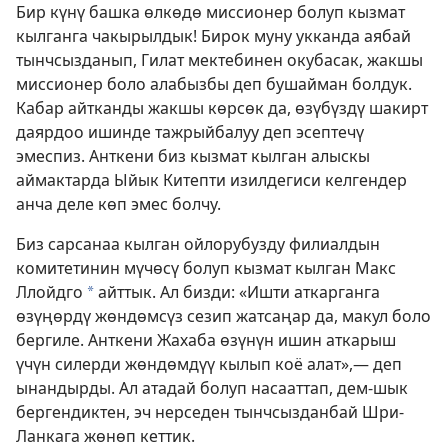
Бир күнү башка өлкөдө миссионер болуп кызмат
кылганга чакырылдык! Бирок муну укканда аябай
тынчсызданып, Гилат мектебинен окубасак, жакшы
миссионер боло алабызбы деп бушайман болдук.
Кабар айтканды жакшы көрсөк да, өзүбүздү шакирт
даярдоо ишинде тажрыйбалуу деп эсептечү
эмеспиз. Анткени биз кызмат кылган алыскы
аймактарда Ыйык Китепти изилдегиси келгендер
анча деле көп эмес болчу.
Биз сарсанаа кылган ойлорубузду филиалдын
комитетинин мүчөсү болуп кызмат кылган Макс
Ллойдго
айттык. Ал бизди: «Ишти аткарганга
a
өзүңөрдү жөндөмсүз сезип жатсаңар да, макул боло
бергиле. Анткени Жахаба өзүнүн ишин аткарыш
үчүн силерди жөндөмдүү кылып коё алат»,— деп
ынандырды. Ал атадай болуп насааттап, дем-шык
бергендиктен, эч нерседен тынчсызданбай Шри-
Ланкага жөнөп кеттик.