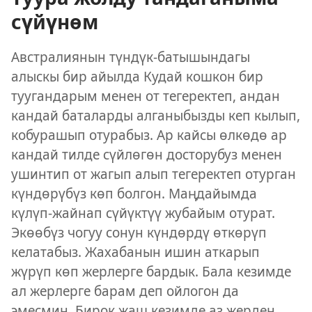
сүйүнөм
Австралиянын түндүк-батышындагы
алыскы бир айылда Кудай кошкон бир
туугандарым менен от тегеректеп, андан
кандай баталарды алганыбызды кеп кылып,
кобурашып отурабыз. Ар кайсы өлкөдө ар
кандай тилде сүйлөгөн досторубуз менен
ушинтип от жагып алып тегеректеп отурган
күндөрүбүз көп болгон. Маңдайымда
күлүп-жайнап сүйүктүү жубайым отурат.
Экөөбүз чогуу сонун күндөрдү өткөрүп
келатабыз. Жахабанын ишин аткарып
жүрүп көп жерлерге бардык. Бала кезимде
ал жерлерге барам деп ойлогон да
эмесмин. Бирок жаш кезимде аз жерден