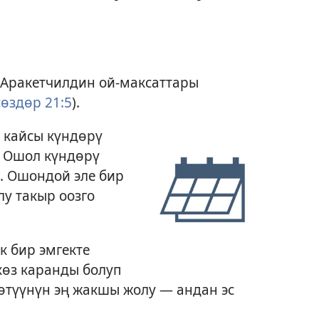
Аракетчилдин ой-максаттары
өздөр 21:5
).
кайсы күндөрү
. Ошол күндөрү
а. Ошондой эле бир
лу такыр оозго
 бир эмгекте
көз каранды болуп
түүнүн эң жакшы жолу — андан эс