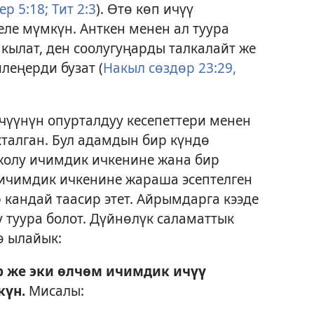
р 5:18;
Тит 2:3
). Өтө көп ичүү
ле мүмкүн. Анткен менен ал туура
 кылат, ден соолугуңарды талкалайт же
леңерди бузат (
Накыл сөздөр 23:29,
үүнүн опурталдуу кесепеттери менен
талган. Бул адамдын бир күндө
жолу ичимдик ичкенине жана бир
ичимдик ичкенине жараша эсептелген
 кандай таасир этет. Айрымдарга кээде
у туура болот. Дүйнөлүк саламаттык
ө ылайык:
р же эки өлчөм ичимдик ичүү
күн.
Мисалы: