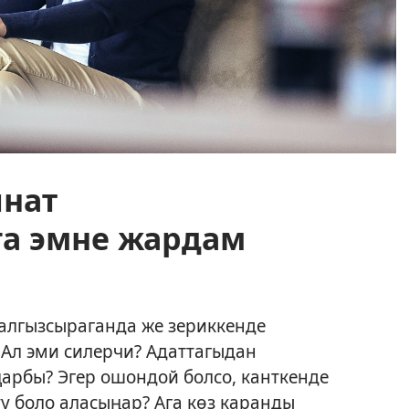
нат
га эмне жардам
алгызсыраганда же зериккенде
Ал эми силерчи? Адаттагыдан
арбы? Эгер ошондой болсо, канткенде
у боло аласыңар? Ага көз каранды