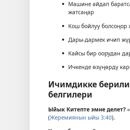
Машине айдап баратс
жатсаңар
Кош бойлуу болсоңор 
Дары-дармек ичип жү
Кайсы бир оорудан д
Ичкенде өзүңөрдү ка
Ичимдикке берили
белгилери
Ыйык Китепте эмне делет?
«
(
Жеремиянын ыйы 3:40
).