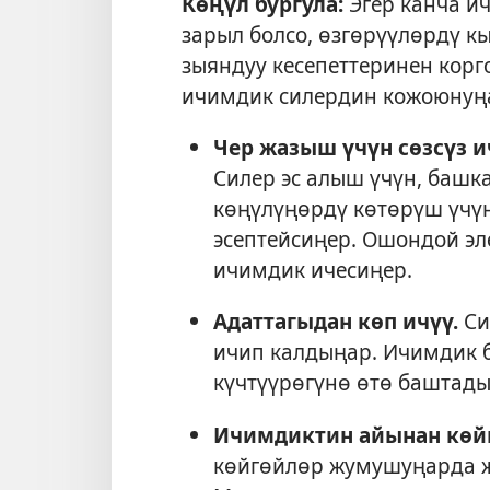
Көңүл бургула:
Эгер канча и
зарыл болсо, өзгөрүүлөрдү к
зыяндуу кесепеттеринен корг
ичимдик силердин кожоюнуңа
Чер жазыш үчүн сөзсүз 
Силер эс алыш үчүн, баш
көңүлүңөрдү көтөрүш үчү
эсептейсиңер. Ошондой э
ичимдик ичесиңер.
Адаттагыдан көп ичүү.
Си
ичип калдыңар. Ичимдик б
күчтүүрөгүнө өтө баштады
Ичимдиктин айынан көйг
көйгөйлөр жумушуңарда ж