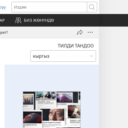
рүү
жаңы
Издөө
резе
АР
БИЗ ЖӨНҮНДӨ
ат)
рет?
ТИЛДИ ТАНДОО