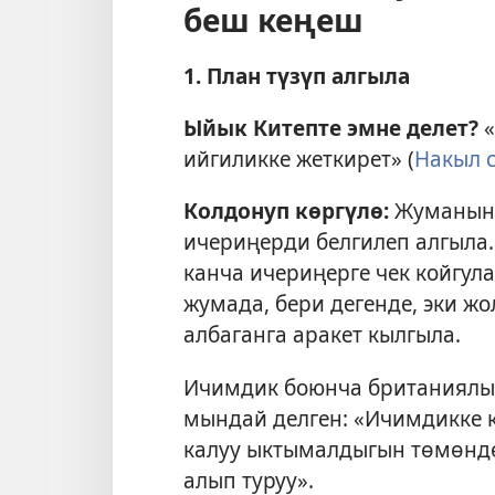
беш кеңеш
1. План түзүп алгыла
Ыйык Китепте эмне делет?
«
ийгиликке жеткирет» (
Накыл с
Колдонуп көргүлө:
Жуманын 
ичериңерди белгилеп алгыла
канча ичериңерге чек койгул
жумада, бери дегенде, эки жо
албаганга аракет кылгыла.
Ичимдик боюнча британиялык
мындай делген: «Ичимдикке 
калуу ыктымалдыгын төмөндө
алып туруу».