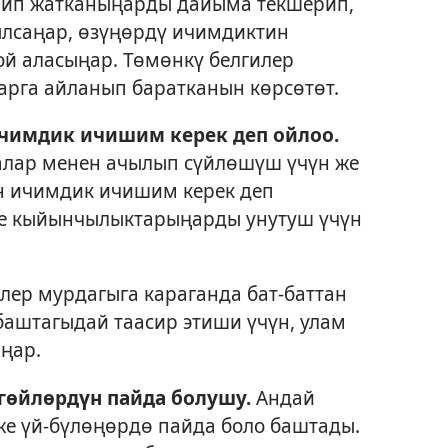
чип жатканыңарды дайыма текшерип,
ылсаңар, өзүңөрдү ичимдиктин
ой аласыңар. Төмөнкү белгилер
рга айланып баратканын көрсөтөт.
ичимдик ичишим керек деп ойлоо.
калар менен ачылып сүйлөшүш үчүн же
н ичимдик ичишим керек деп
ле кыйынчылыктарыңарды унутуш үчүн
лер мурдагыга караганда бат-баттан
аштагыдай таасир этиши үчүн, улам
ңар.
өйлөрдүн пайда болушу.
Андай
е үй-бүлөңөрдө пайда боло баштады.