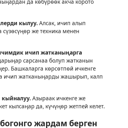
ныңардан да көбүрөөк акча корото
лерди кылуу.
Алсак, ичип алып
 сүзөсүңөр же техника менен
ичимдик ичип жатканыңарга
арыңар сарсанаа болуп жатканын
ңер. Башкаларга көрсөтпөй ичкенге
ча ичип жатканыңарды жашырып, калп
 кыйналуу.
Азыраак ичкенге же
ет кылсаңар да, күчүңөр жетпей келет.
богонго жардам берген