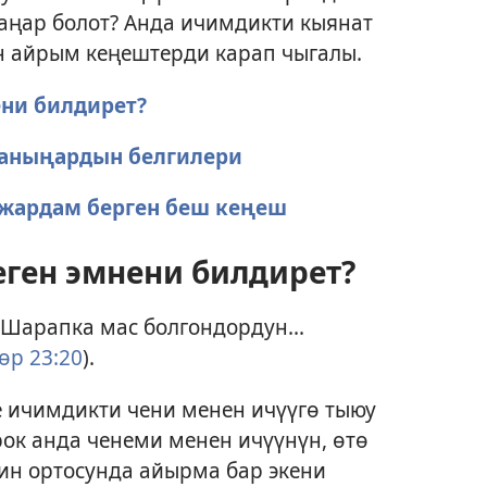
аңар болот? Анда ичимдикти кыянат
н айрым кеңештерди карап чыгалы.
ени билдирет?
аныңардын белгилери
 жардам берген беш кеңеш
еген эмнени билдирет?
Шарапка мас болгондордун...
өр 23:20
).
 ичимдикти чени менен ичүүгө тыюу
ирок анда ченеми менен ичүүнүн, өтө
ин ортосунда айырма бар экени