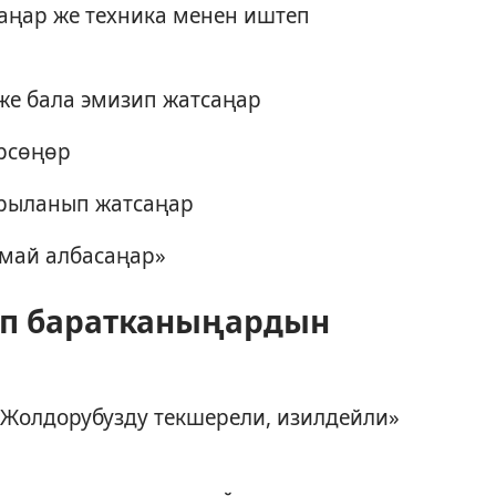
аңар же техника менен иштеп
же бала эмизип жатсаңар
рсөңөр
арыланып жатсаңар
рмай албасаңар»
п баратканыңардын
Жолдорубузду текшерели, изилдейли»