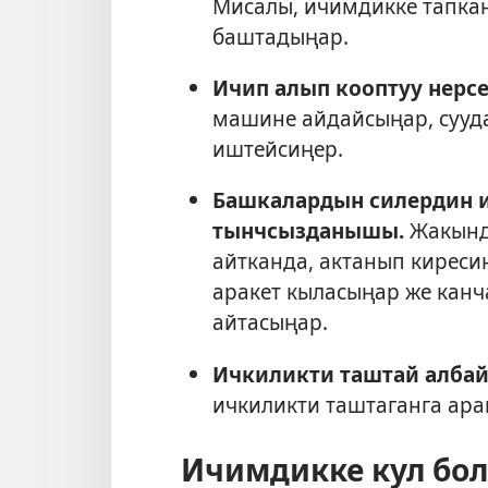
Мисалы, ичимдикке тапка
баштадыңар.
Ичип алып кооптуу нерсе
машине айдайсыңар, сууда
иштейсиңер.
Башкалардын силердин 
тынчсызданышы.
Жакынд
айтканда, актанып киреси
аракет кыласыңар же кан
айтасыңар.
Ичкиликти таштай албай
ичкиликти таштаганга арак
Ичимдикке кул бол