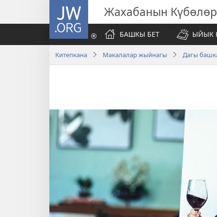
JW.ORG
Жахабанын Күбөлөр
БАШКЫ БЕТ
ЫЙЫК 
Китепкана
Макалалар жыйнагы
Дагы башк