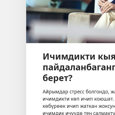
Ичимдикти кыя
пайдаланбаган
берет?
Айрымдар стресс болгондо, ж
ичимдикти көп ичип коюшат. 
көбүрөөк ичип жаткан жоксуң
ичимдик ичүүдө тең салмакту