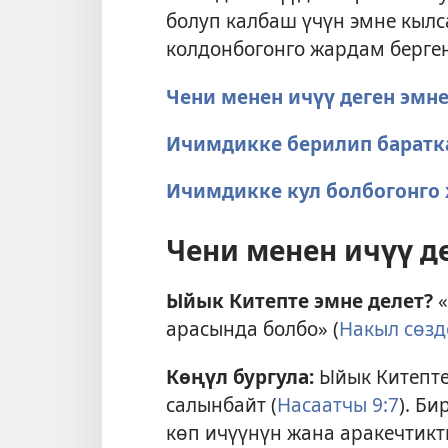
болуп калбаш үчүн эмне кылс
колдонбогонго жардам берге
Чени менен ичүү деген эмн
Ичимдикке берилип баратк
Ичимдикке кул болбогонго
Чени менен ичүү д
Ыйык Китепте эмне делет?
«
арасында болбо» (
Накыл сөзд
Көңүл бургула:
Ыйык Китепте
салынбайт (
Насаатчы 9:7
). Б
көп ичүүнүн жана аракечтикт