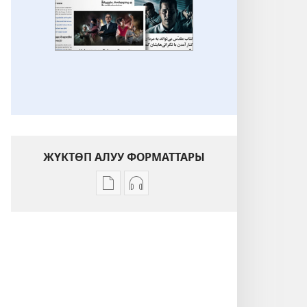
ЖҮКТӨП АЛУУ ФОРМАТТАРЫ
Адабиятты
Аудиолорду
жүктөп
жүктөп
алуу
алуу
форматтары
форматтары
Дагы
Дагы
башка
башка
макалалар
макалалар