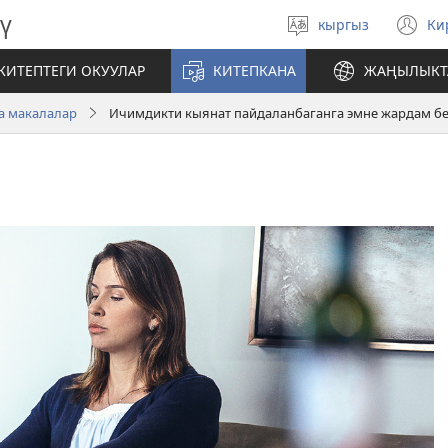
ү
кыргыз
Ки
Тилди
(
тандаңыз
те
КИТЕПТЕГИ ОКУУЛАР
КИТЕПКАНА
ЖАҢЫЛЫКТ
ач
а макалалар
Ичимдикти кыянат пайдаланбаганга эмне жардам бе