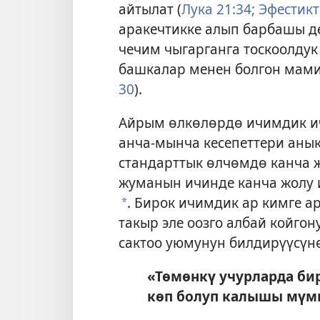
айтылат (
Лука 21:34;
Эфестикте
аракечтикке алып барбашы де
чечим чыгарганга тоскоолдук
башкалар менен болгон мами
30
).
Айрым өлкөлөрдө ичимдик ич
анча-мынча кесепеттери анык
стандарттык өлчөмдө канча 
жуманын ичинде канча жолу 
. Бирок ичимдик ар кимге ар
a
такыр эле оозго албай койгон
сактоо уюмунун билдирүүсүн
«Төмөнкү учурларда би
көп болуп калышы мүм