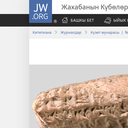
JW.ORG
Жахабанын Күбөлөр
БАШКЫ БЕТ
ЫЙЫК 
Китепкана
Журналдар
Күзөт мунарасы | №