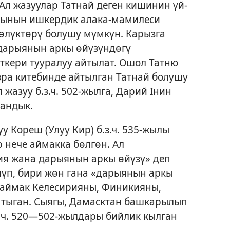
 Ал жазуулар Татнай деген кишинин үй-
рынын ишкердик алака-мамилеси
өлүктөрү болушу мүмкүн. Карызга
«дарыянын аркы өйүзүндөгү
ткери тууралуу айтылат. Ошол Татню
зра китебинде айтылган Татнай болушу
жазуу б.з.ч. 502-жылга, Дарий Iнин
аандык.
у Кореш (Улуу Кир) б.з.ч. 535-жылы
 нече аймакка бөлгөн. Ал
я жана дарыянын аркы өйүзү» деп
үнүп, бири жөн гана «дарыянын аркы
л аймак Келесирияны, Финикияны,
тыган. Сыягы, Дамасктан башкарылып
з. ч. 520—502-жылдары бийлик кылган