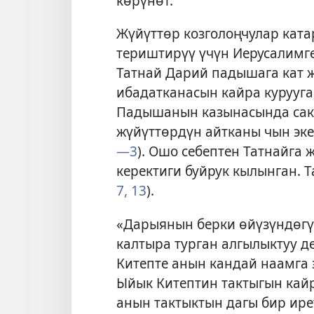
көрүнөт.
Жүйүттөр козголоңчулар ката
териштирүү үчүн Иерусалимге
Татнай Дарий падышага кат 
ибадатканасын кайра курууга
Падышанын казынасында сакт
жүйүттөрдүн айтканы чын эке
—3
). Ошо себептен Татнайга
керектиги буйрук кылынган. Т
7,
13
).
«Дарыянын берки өйүзүндөгү
калтыра турган алгылыктуу д
Китепте анын кандай наамга 
Ыйык Китептин тактыгын кайр
анын тактыктын дагы бир ире