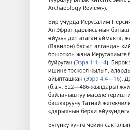
Archaeology Review»).
Бир учурда Иерусалим Перси
Ал Эфрат дарыясынын батыш 
өйүзү» деп атаган аймакта,
(Вавилон) басып алгандан ки
бошоткон жана Иерусалимге 
буйруган (
Эзра 1:1—4
). Биро
ишине тоскоол кылып, алард
айыпташкан (
Эзра 4:4—16
). 
(б.з.ч. 522—486-жылдары) жү
байланыштуу маселе теришти
башкаруучу Татнай жетекчили
«дарыянын берки өйүзүндөгү 
Бүгүнкү күнгө чейин сакталы