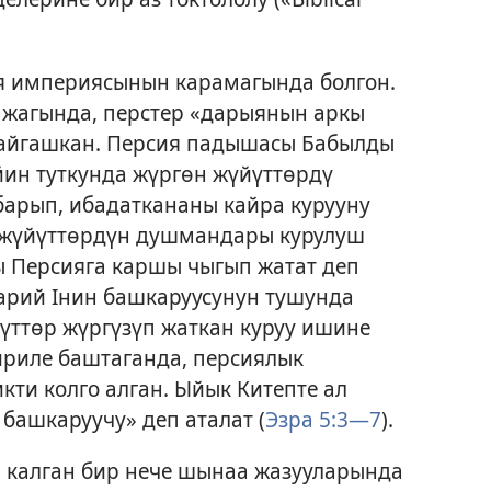
я империясынын карамагында болгон.
жагында, перстер «дарыянын аркы
 жайгашкан. Персия падышасы Бабылды
йин туткунда жүргөн жүйүттөрдү
барып, ибадаткананы кайра курууну
к жүйүттөрдүн душмандары курулуш
ы Персияга каршы чыгып жатат деп
Дарий Iнин башкаруусунун тушунда
йүттөр жүргүзүп жаткан куруу ишине
риле баштаганда, персиялык
кти колго алган. Ыйык Китепте ал
башкаруучу» деп аталат (
Эзра 5:3—7
).
п калган бир нече шынаа жазууларында