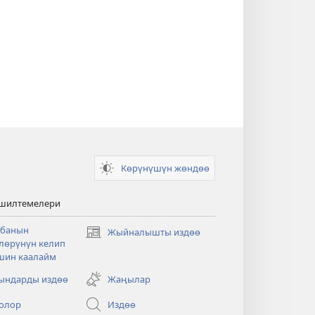
Көрүнүшүн жөндөө
 шилтемелери
банын
Жыйналышты издөө
(жаңы
лөрүнүн келип
терезе
шин каалайм
ачат)
ндарды издөө
Жаңылар
олор
Издөө