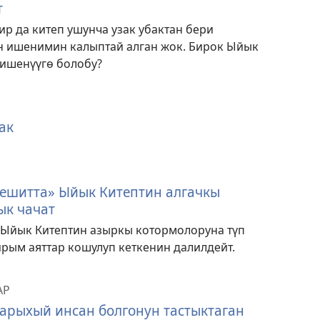
т
р да китеп ушунча узак убактан бери
 ишенимин калыптай алган жок. Бирок Ыйык
 ишенүүгө болобу?
ак
ешитта» Ыйык Китептин алгачкы
ык чачат
 Ыйык Китептин азыркы котормолоруна түп
рым аяттар кошулуп кеткенин далилдейт.
АР
арыхый инсан болгонун тастыктаган