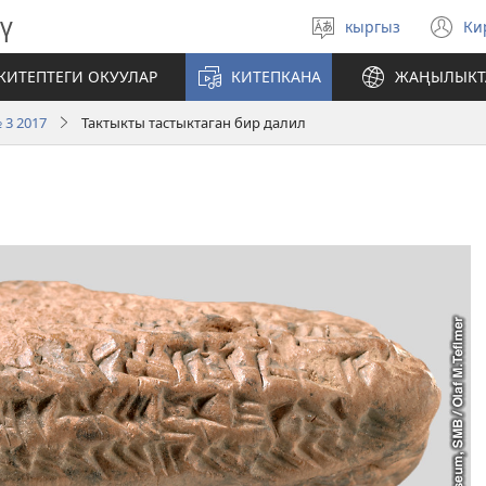
ү
кыргыз
Ки
Тилди
(
тандаңыз
те
КИТЕПТЕГИ ОКУУЛАР
КИТЕПКАНА
ЖАҢЫЛЫКТ
ач
 3 2017
Тактыкты тастыктаган бир далил