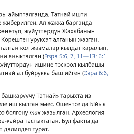
ры айыпталганда, Татнай ишти
 жиберилген. Ал жакка барганда
жөнөтүп, жүйүттөрдүн Жахабанын
 Корештен уруксат алганын жазган.
алган кол жазмалар кылдат каралып,
ни аныкталган (
Эзра 5:6, 7,
11—13;
6:1
 жүйүттөрдүн ишине тоскоол кылбашы
атнай ал буйрукка баш ийген (
Эзра 6:6,
 башкаруучу Татнай» тарыхта из
еле иш кылган эмес. Ошентсе да Ыйык
ээ болгону
так
жазылган. Археология
а-кайра тастыктаган. Бул факты да
т далилдеп турат.