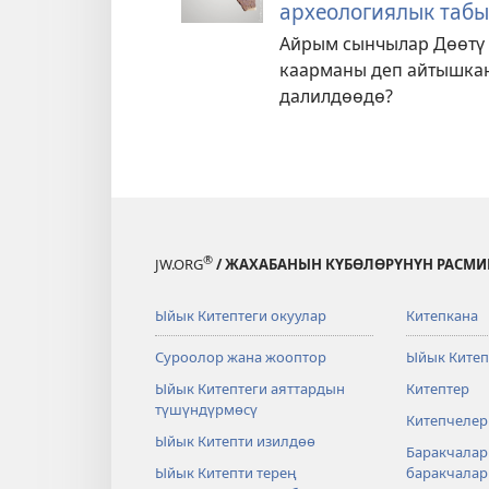
археологиялык табы
Айрым сынчылар Дөөтү
каарманы деп айтышкан
далилдөөдө?
®
JW.ORG
/ ЖАХАБАНЫН КҮБӨЛӨРҮНҮН РАСМИ
Ыйык Китептеги окуулар
Китепкана
Суроолор жана жооптор
Ыйык Китеп
Ыйык Китептеги аяттардын
Китептер
түшүндүрмөсү
Китепчелер
Ыйык Китепти изилдөө
Баракчалар
Ыйык Китепти терең
баракчала