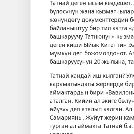
Татнай деген ысым кездешет.
бүлөсүнүн жана кызматчыла
жөнүндөгү документтердин б
байланыштуу бир тил катта 
башкаруучу Татнюнун» кызма
деген киши Ыйык Китептин Э
мүмкүн деп божомолдонот. Ал 
башкаруусунун 20-жылына, т
Татнай кандай иш кылган? Улу
карамагындагы жерлерди бир
аймактардын бири «Вавилони
аталган. Кийин ал экиге бөл
өйүзү» деп аталып калган. А
Самарияны, Жүйүт жерин кам
турган ал аймакта Татнай б.