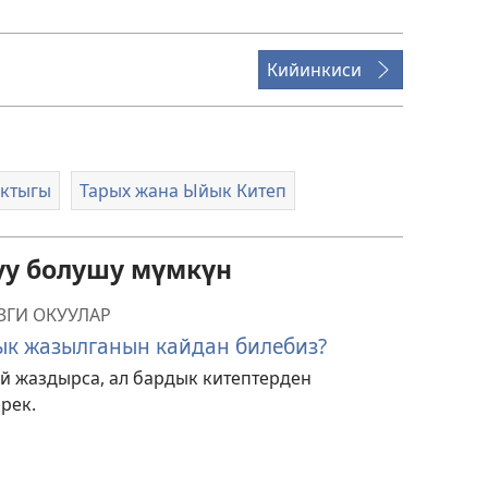
Кийинкиси
актыгы
Тарых жана Ыйык Китеп
уу болушу мүмкүн
ЗГИ ОКУУЛАР
ык жазылганын кайдан билебиз?
й жаздырса, ал бардык китептерден
рек.