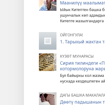
Маанилүү маалыма
Ыйык Китептен башка би
ушунчалык көп адамдын
Китепте жазылгандарга
ОЙГОНГУЛА!
1. Тарыхый жактан т
КҮЗӨТ МУНАРАСЫ
Сирия тилиндеги «П
котормолоруна жар
Бул байыркы кол жазма
нускада кездешпеген ай
ДАГЫ БАШКА МАКАЛАЛ
Дөөтү падышанын т