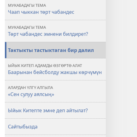
Төрт
МУКАБАДАГЫ ТЕМА
чабандес
Чаап чыккан төрт чабандес
жөнүндөгү
аян
МУКАБАДАГЫ ТЕМА
Төрт чабандес эмнени билдирет?
Тактыкты тастыктаган бир далил
ЫЙЫК КИТЕП АДАМДЫ ӨЗГӨРТӨ АЛАТ
Баарынан бейсболду жакшы көрчүмүн
АЛАРДАН ҮЛГҮ АЛГЫЛА
«Сен сулуу аялсың»
Ыйык Китепте эмне деп айтылат?
Сайтыбызда