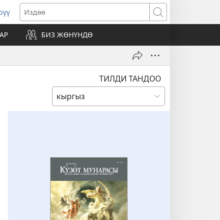
рүү
жаңы
Издөө
резе
АР
БИЗ ЖӨНҮНДӨ
ат)
ТИЛДИ ТАНДОО