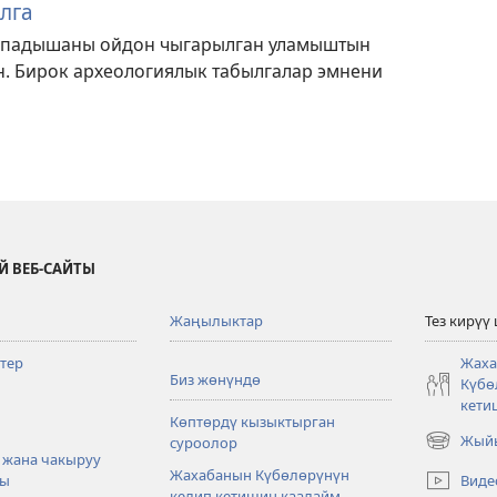
лга
 падышаны ойдон чыгарылган уламыштын
. Бирок археологиялык табылгалар эмнени
Й ВЕБ-САЙТЫ
Жаңылыктар
Тез кирүү
тер
Жаха
Биз жөнүндө
Күбө
кети
Көптөрдү кызыктырган
Жыйы
суроолор
(жаңы
 жана чакыруу
терезе
Жахабанын Күбөлөрүнүн
Виде
ры
ачат)
келип кетишин каалайм