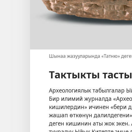
Шынаа жазууларында «Татню» деге
Тактыкты тасты
Археологиялык табылгалар Ы
Бир илимий журналда «Архе
кишилердин» ичинен «бери д
жашап өткөнүн далилдегени»
деген кишинин аты жок экен. 
тууралуу Ыйык Китепте эмне де