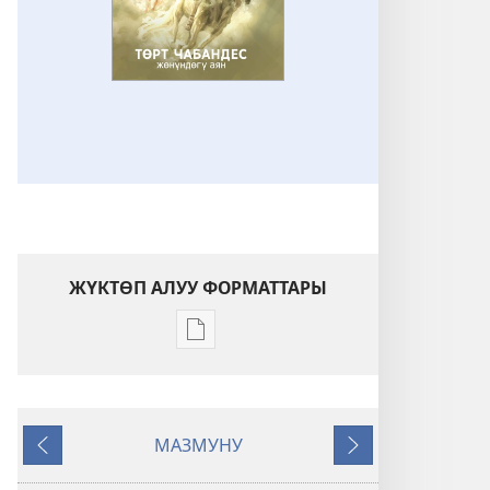
ЖҮКТӨП АЛУУ ФОРМАТТАРЫ
Адабиятты
жүктөп
алуу
форматтары
МАЗМУНУ
КҮЗӨТ
Мурункусу
Кийинкиси
МУНАРАСЫ