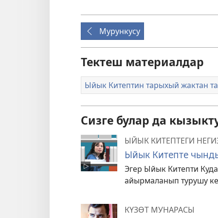
Мурункусу
Тектеш материалдар
Ыйык Китептин тарыхый жактан т
Сизге булар да кызыкт
ЫЙЫК КИТЕПТЕГИ НЕГИ
Ыйык Китепте чынд
Эгер Ыйык Китепти Куда
айырмаланып турушу ке
КҮЗӨТ МУНАРАСЫ