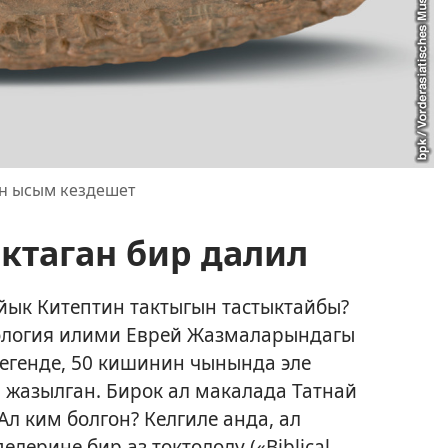
н ысым кездешет
ктаган бир далил
йык Китептин тактыгын тастыктайбы?
ология илими Еврей Жазмаларындагы
егенде, 50 кишинин чынында эле
 жазылган. Бирок ал макалада Татнай
Ал ким болгон? Келгиле анда, ал
лерине бир аз токтололу («Biblical