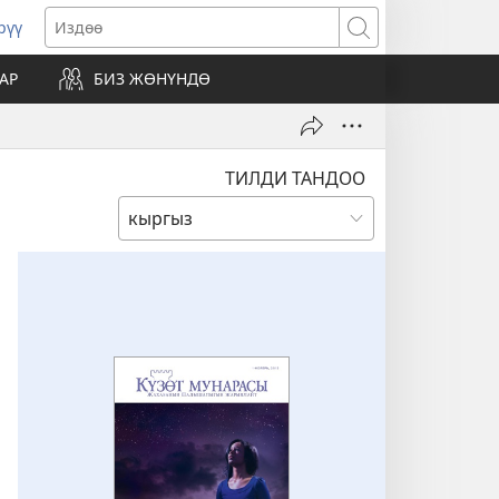
рүү
жаңы
Издөө
резе
АР
БИЗ ЖӨНҮНДӨ
ат)
ТИЛДИ ТАНДОО