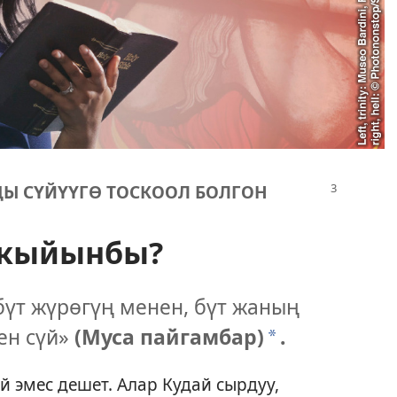
ДЫ СҮЙҮҮГӨ ТОСКООЛ БОЛГОН
 кыйынбы?
үт жүрөгүң менен, бүт жаның
ен сүй»
(Муса пайгамбар)
.
*
 эмес дешет. Алар Кудай сырдуу,