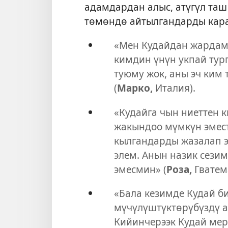
адамдардан алыс, атүгүл таш
төмөндө айтылгандарды кара
«Мен Кудайдан жардам 
кимдин үнүн укпай тург
туюму жок, аны эч ким
(
Марко,
Италия).
«Кудайга чын ниеттен к
жакындоо мүмкүн эмест
кылгандарды жазалап э
элем. Анын назик сези
эмесмин» (
Роза,
Гватем
«Бала кезимде Кудай б
мүчүлүштүктөрүбүздү а
Кийинчерээк Кудай мер