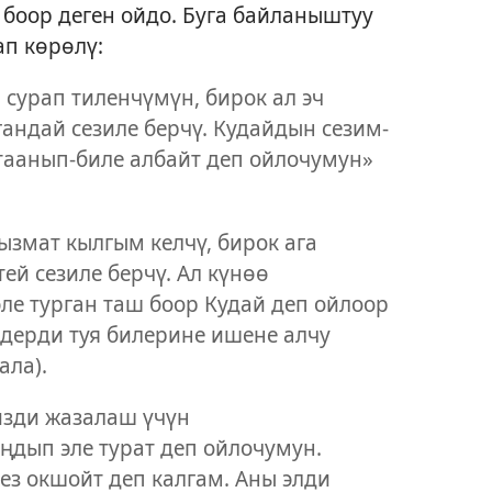
 боор деген ойдо. Буга байланыштуу
п көрөлү:
сурап тиленчүмүн, бирок ал эч
андай сезиле берчү. Кудайдын сезим-
 таанып-биле албайт деп ойлочумун»
ызмат кылгым келчү, бирок ага
ей сезиле берчү. Ал күнөө
ле турган таш боор Кудай деп ойлоор
мдерди туя билерине ишене алчу
ала).
изди жазалаш үчүн
ңдып эле турат деп ойлочумун.
ез окшойт деп калгам. Аны элди