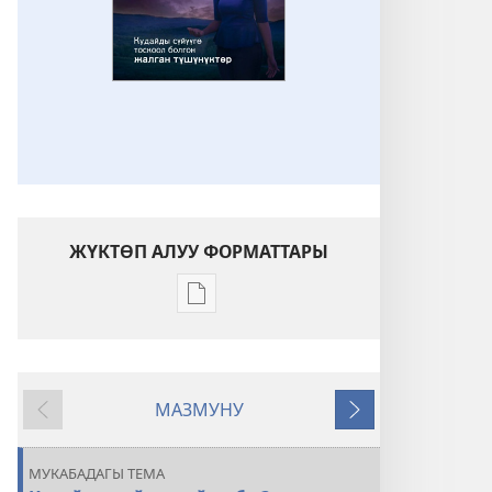
ЖҮКТӨП АЛУУ ФОРМАТТАРЫ
Адабиятты
жүктөп
алуу
форматтары
МАЗМУНУ
КҮЗӨТ
Мурункусу
Кийинкиси
МУНАРАСЫ
Кудайды
МУКАБАДАГЫ ТЕМА
сүйүүгө