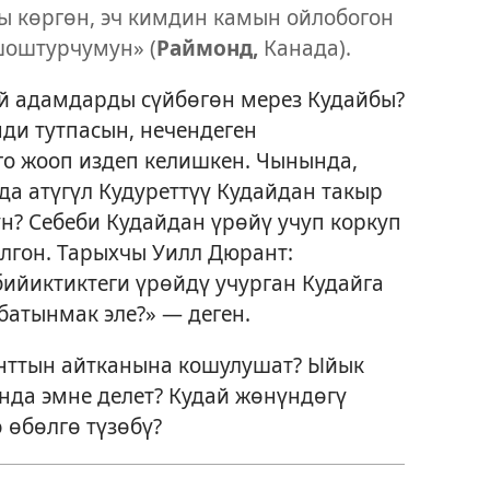
 көргөн, эч кимдин камын ойлобогон
шоштурчумун» (
Раймонд,
Канада).
ай адамдарды сүйбөгөн мерез Кудайбы?
ди тутпасын, нечендеген
го жооп издеп келишкен. Чынында,
да атүгүл Кудуреттүү Кудайдан такыр
н? Себеби Кудайдан үрөйү учуп коркуп
гон. Тарыхчы Уилл Дюрант:
бийиктиктеги үрөйдү учурган Кудайга
батынмак эле?» — деген.
нттын айтканына кошулушат? Ыйык
нда эмне делет? Кудай жөнүндөгү
 өбөлгө түзөбү?