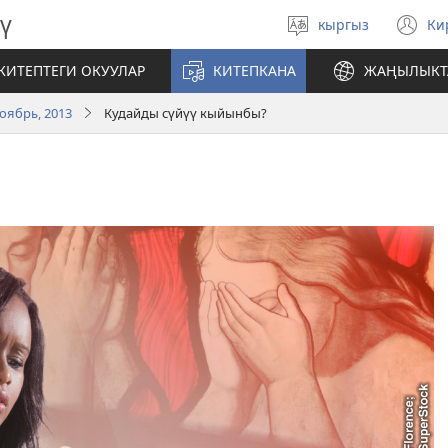
ү
кыргыз
Ки
Тилди
(
тандаңыз
те
КИТЕПТЕГИ ОКУУЛАР
КИТЕПКАНА
ЖАҢЫЛЫКТ
ач
оябрь, 2013
Кудайды сүйүү кыйынбы?