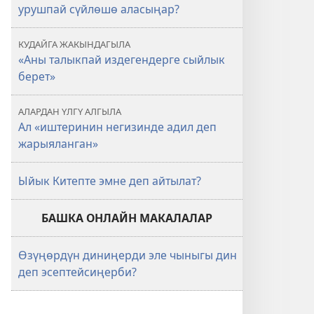
урушпай сүйлөшө аласыңар?
КУДАЙГА ЖАКЫНДАГЫЛА
«Аны талыкпай издегендерге сыйлык
берет»
АЛАРДАН ҮЛГҮ АЛГЫЛА
Ал «иштеринин негизинде адил деп
жарыяланган»
Ыйык Китепте эмне деп айтылат?
БАШКА ОНЛАЙН МАКАЛАЛАР
Өзүңөрдүн диниңерди эле чыныгы дин
деп эсептейсиңерби?