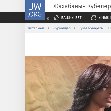
JW.ORG
Жахабанын Күбөлөр
БАШКЫ БЕТ
ЫЙЫК 
Китепкана
Журналдар
Күзөт мунарасы | Н