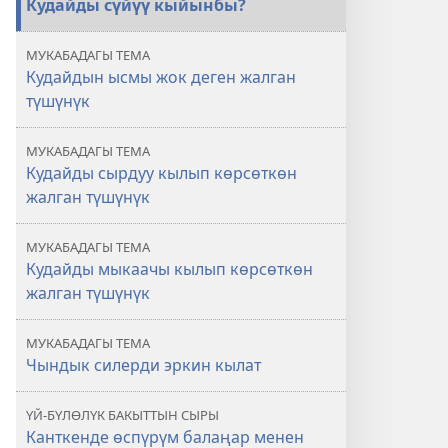
Кудайды сүйүү кыйынбы?
тоскоол
болгон
МУКАБАДАГЫ ТЕМА
жалган
Кудайдын ысмы жок деген жалган
түшүнүктөр
түшүнүк
МУКАБАДАГЫ ТЕМА
Кудайды сырдуу кылып көрсөткөн
жалган түшүнүк
МУКАБАДАГЫ ТЕМА
Кудайды мыкаачы кылып көрсөткөн
жалган түшүнүк
МУКАБАДАГЫ ТЕМА
Чындык силерди эркин кылат
ҮЙ-БҮЛӨЛҮК БАКЫТТЫН СЫРЫ
Канткенде өспүрүм балаңар менен