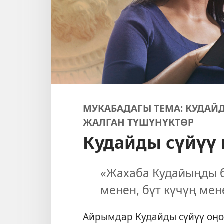
МУКАБАДАГЫ ТЕМА: КУДАЙ
ЖАЛГАН ТҮШҮНҮКТӨР
Кудайды сүйүү
«Жахаба Кудайыңды б
менен, бүт күчүң мен
Айрымдар Кудайды сүйүү оңой