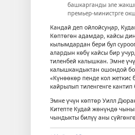
башкарганды эле жакшы
премьер-министрге ок
Кандай деп ойлойсуңар, Куд
Көптөгөн адамдар, кайсы дин
кылымдардан бери бул суроо
алардын көбү кайсы бир учур
тиленбей калышкан. Эмне үчү
калышкандыктан ошондой бол
«Күнөөкөр пенде кол жеткис 
кайрылып тиленгенге кантип 
Эмне үчүн көптөр Уилл Дюра
Китепте Кудай жөнүндө чыны
чындыкты билүү аны сүйгөнгө