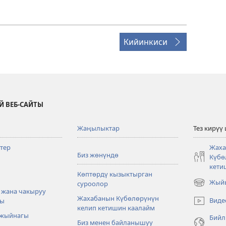
Кийинкиси
Й ВЕБ-САЙТЫ
Жаңылыктар
Тез кирүү
тер
Жаха
Биз жөнүндө
Күбө
кети
Көптөрдү кызыктырган
Жыйы
суроолор
(жаңы
 жана чакыруу
терезе
Жахабанын Күбөлөрүнүн
Виде
ры
ачат)
келип кетишин каалайм
 жыйнагы
Бийл
Биз менен байланышуу