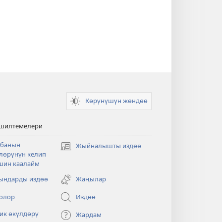
Көрүнүшүн жөндөө
 шилтемелери
банын
Жыйналышты издөө
(жаңы
лөрүнүн келип
терезе
шин каалайм
ачат)
ндарды издөө
Жаңылар
олор
Издөө
ик өкүлдөрү
Жардам