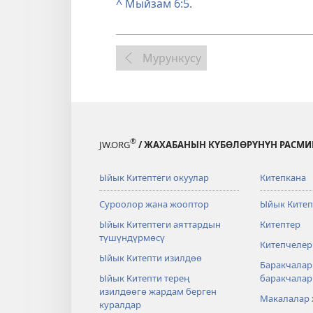
^
Мыйзам 6:5
.
Мурункусу
®
JW.ORG
/ ЖАХАБАНЫН КҮБӨЛӨРҮНҮН РАСМИ
Ыйык Китептеги окуулар
Китепкана
Суроолор жана жооптор
Ыйык Китеп
Ыйык Китептеги аяттардын
Китептер
түшүндүрмөсү
Китепчелер
Ыйык Китепти изилдөө
Баракчалар
Ыйык Китепти терең
баракчала
изилдөөгө жардам берген
Макалалар
куралдар