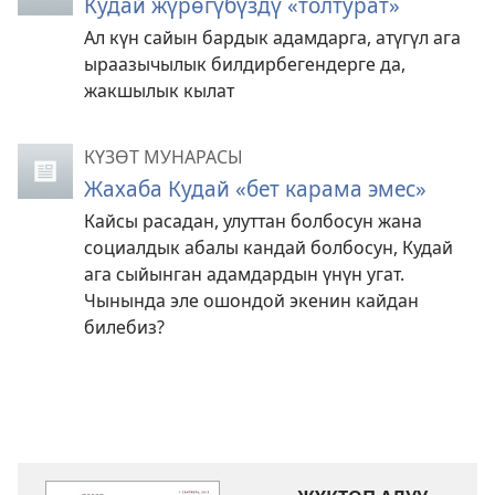
Кудай жүрөгүбүздү «толтурат»
Ал күн сайын бардык адамдарга, атүгүл ага
ыраазычылык билдирбегендерге да,
жакшылык кылат
КҮЗӨТ МУНАРАСЫ
Жахаба Кудай «бет карама эмес»
Кайсы расадан, улуттан болбосун жана
социалдык абалы кандай болбосун, Кудай
ага сыйынган адамдардын үнүн угат.
Чынында эле ошондой экенин кайдан
билебиз?