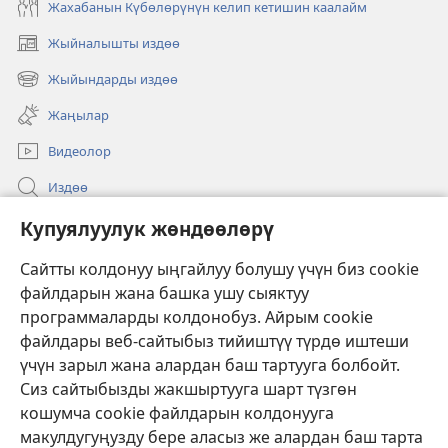
Жахабанын Күбөлөрүнүн келип кетишин каалайм
Жыйналышты издөө
(жаңы
терезе
Жыйындарды издөө
(жаңы
ачат)
терезе
Жаңылар
ачат)
Видеолор
Издөө
Бийлик өкүлдөрү үчүн маалымат
Купуялуулук жөндөөлөрү
Жардам
Сайтты колдонуу ыңгайлуу болушу үчүн биз cookie
файлдарын жана башка ушу сыяктуу
Тартуулар
программаларды колдонобуз. Айрым cookie
(жаңы
терезе
файлдары веб-сайтыбыз тийиштүү түрдө иштеши
ачат)
үчүн зарыл жана алардан баш тартууга болбойт.
ОНЛАЙН КИТЕПКАНА
(жаңы
Сиз сайтыбызды жакшыртууга шарт түзгөн
терезе
®
JW Hub
кошумча cookie файлдарын колдонууга
ачат)
(жаңы
макулдугуңузду бере аласыз же алардан баш тарта
терезе