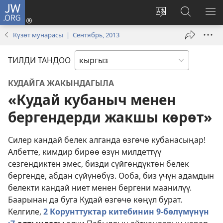
JW.ORG
Кирүү
(жаңы
Башка
JW.ORG
МЕ
терезе
тилди
сайтынан
КӨ
Күзөт мунарасы | Сентябрь, 2013
ачат)
тандоо
маалыма
издөө
ТИЛДИ ТАНДОО
КУДАЙГА ЖАКЫНДАГЫЛА
«Кудай кубаныч менен
бергендерди жакшы көрөт»
Силер кандай белек алганда өзгөчө кубанасыңар!
Албетте, кимдир бирөө өзүн милдеттүү
сезгендиктен эмес, бизди сүйгөндүктөн белек
бергенде, абдан сүйүнөбүз. Ооба, биз үчүн адамдын
белекти кандай ниет менен бергени маанилүү.
Баарынан да буга Кудай өзгөчө көңүл бурат.
Келгиле,
2 Корунттуктар
китебинин
9
-бөлүмүнүн