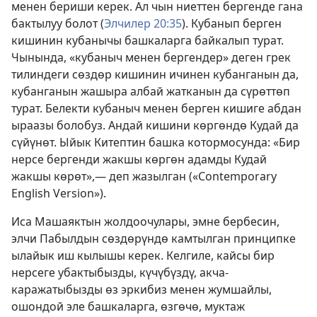
менен бериши керек. Ал чын ниеттен бергенде гана
бактылуу болот (
Элчилер 20:35
). Кубанып берген
кишинин кубанычы башкаларга байкалып турат.
Чынында, «кубаныч менен бергендер» деген грек
тилиндеги сөздөр кишинин ичинен кубанганын да,
кубанганын жашыра албай жатканын да сүрөттөп
турат. Белекти кубаныч менен берген кишиге абдан
ыраазы болобуз. Андай кишини көргөндө Кудай да
сүйүнөт. Ыйык Китептин башка котормосунда: «Бир
нерсе бергенди жакшы көргөн адамды Кудай
жакшы көрөт»,— деп жазылган («Contemporary
English Version»).
Иса Машаяктын жолдоочулары, эмне бербесин,
элчи Пабылдын сөздөрүндө камтылган принципке
ылайык иш кылышы керек. Келгиле, кайсы бир
нерсеге убактыбызды, күчүбүздү, акча-
каражатыбызды өз эркибиз менен жумшайлы,
ошондой эле башкаларга, өзгөчө, муктаж