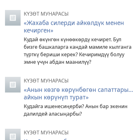
КҮЗӨТ МУНАРАСЫ
«Жахаба силерди айкөлдүк менен
кечирген»
Кудай өкүнгөн күнөөкөрдү кечирет. Бул
бизге башкаларга кандай мамиле кылганга
түрткү бериши керек? Кечиримдүү болуу
эмне үчүн абдан маанилүү?
КҮЗӨТ МУНАРАСЫ
«Анын көзгө көрүнбөгөн сапаттары...
айкын көрүнүп турат»
Кудайга ишенесиңерби? Анын бар экенин
далилдей аласыңарбы?
КҮЗӨТ МУНАРАСЫ