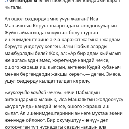
:7
-аятындагы
элчи Пабылдын айткандарын карап
чыгалы.
Ал ошол сөздөрдү эмне үчүн жазган? Иса
Машаяктын Корунт шаарындагы жолдоочуларын
Жүйүт аймагындагы муктаж болуп турган
ишенимдештерине акча-каражат жагынан жардам
берүүгө үндөгүсү келген. Элчи Пабыл аларды
мажбурлады беле? Жок, ал: «Ар бир адам кыйылып
же аргасыздан эмес, жүрөгүндө кандай чечсе,
ошого жараша иш кылсын, анткени Кудай кубаныч
менен бергендерди жакшы көрөт»,— деген. Эмесе,
ушул сөздөрдү кылдат талдап көрөлү.
«Жүрөгүндө кандай чечсе».
Элчи Пабылдын
айткандарына ылайык, Иса Машаяктын жолдоочусу
«жүрөгүндө» кандай чечсе, ошого жараша иш
кылат. Ал ишенимдештеринин эмнеге муктаж экени
жөнүндө ойлонот. Бир окумуштуу «чечүү» деп
которулган түп нускадагы сөздүн «алдын ала