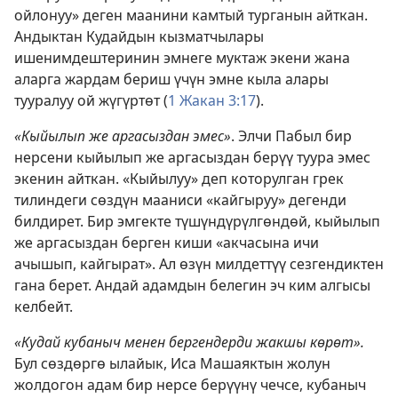
ойлонуу» деген маанини камтый турганын айткан.
Андыктан Кудайдын кызматчылары
ишенимдештеринин эмнеге муктаж экени жана
аларга жардам бериш үчүн эмне кыла алары
тууралуу ой жүгүртөт (
1 Жакан 3:17
).
«Кыйылып же аргасыздан эмес»
. Элчи Пабыл бир
нерсени кыйылып же аргасыздан берүү туура эмес
экенин айткан. «Кыйылуу» деп которулган грек
тилиндеги сөздүн мааниси «кайгыруу» дегенди
билдирет. Бир эмгекте түшүндүрүлгөндөй, кыйылып
же аргасыздан берген киши «акчасына ичи
ачышып, кайгырат». Ал өзүн милдеттүү сезгендиктен
гана берет. Андай адамдын белегин эч ким алгысы
келбейт.
«Кудай кубаныч менен бергендерди жакшы көрөт».
Бул сөздөргө ылайык, Иса Машаяктын жолун
жолдогон адам бир нерсе берүүнү чечсе, кубаныч