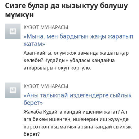
Сизге булар да кызыктуу болушу
мүмкүн
КҮЗӨТ МУНАРАСЫ
«Мына, мен бардыгын жаңы жаратып
жатам»
Азап-кайгы, өлүм жок заманда жашагыңар
келеби? Кудайдын убадасы кандайча
аткарыларын окуп көргүлө.
КҮЗӨТ МУНАРАСЫ
«Аны талыкпай издегендерге сыйлык
берет»
Жахаба Кудайга кандай ишеним жагат? Ал
ага бекем ишенген, ишенерин иш жүзүндө
көрсөткөн кызматчыларына кандай сыйлык
берет?