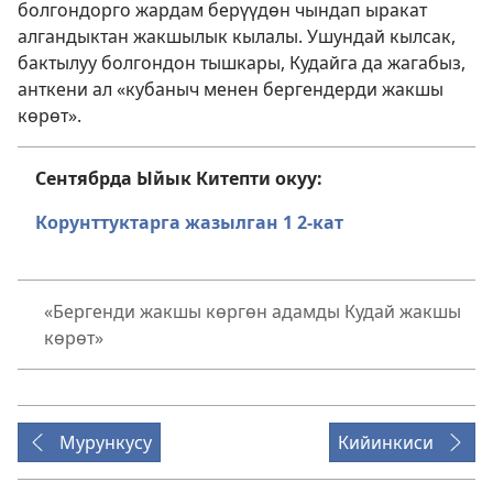
болгондорго жардам берүүдөн чындап ыракат
алгандыктан жакшылык кылалы. Ушундай кылсак,
бактылуу болгондон тышкары, Кудайга да жагабыз,
анткени ал «кубаныч менен бергендерди жакшы
көрөт».
Сентябрда Ыйык Китепти окуу:
Корунттуктарга жазылган 1
2-кат
«Бергенди жакшы көргөн адамды Кудай жакшы
көрөт»
Мурункусу
Кийинкиси