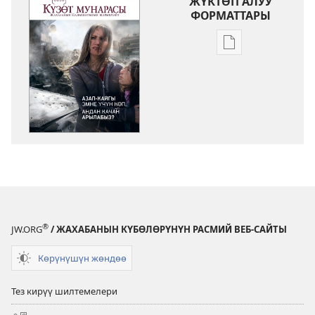
ЖҮКТӨП АЛУУ
ФОРМАТТАРЫ
Адабиятты
жүктөп
алуу
форматтары
КҮЗӨТ
МУНАРАСЫ
Азап-
кайгы
эмне
үчүн
көп,
®
JW.ORG
/ ЖАХАБАНЫН КҮБӨЛӨРҮНҮН РАСМИЙ ВЕБ-САЙТЫ
андан
качан
Көрүнүшүн жөндөө
арылабыз?
Тез кирүү шилтемелери