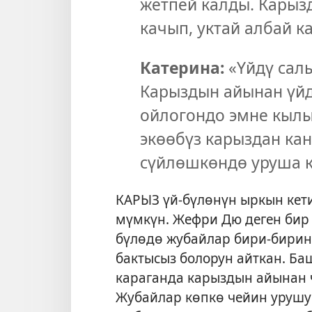
жетпей калды. Карыз
качып, уктай албай к
Катерина:
«Үйдү сал
Карыздын айынан үй
ойлогондо эмне кыл
экөөбүз карыздан ка
сүйлөшкөндө уруша к
КАРЫЗ үй-бүлөнүн ыркын кет
мүмкүн. Жефри Дю деген бир 
бүлөдө жубайлар бири-бирин
бактысыз болорун айткан. Ба
караганда карыздын айынан ч
Жубайлар көпкө чейин урушу