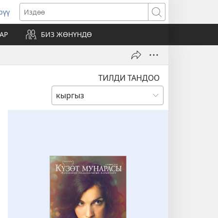
рүү
жаңы
Издөө
резе
АР
БИЗ ЖӨНҮНДӨ
ат)
ТИЛДИ ТАНДОО