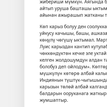
жибериши мүмкүн. Аягында б
айтып уруша башташы ыктым
айынан ажырашып жатканы та
Көп карыз болуу ден соолукк
уйкусу качышы, башы, ашказ
көңүлү чөгүшү ыктымал. Мар
Луис карыздан кантип кутулаб
чөккөндүктөн кечке эле уктай
келген жолдошумдун алдан т
болобуз деп ойлодум». Көптө
мүшкүлүн көтөрө албай калы
Индиянын түштүк-чыгышында
карызын төлөй албай калганд
балдарын ооруканага жаткырг
жумшаптыр.