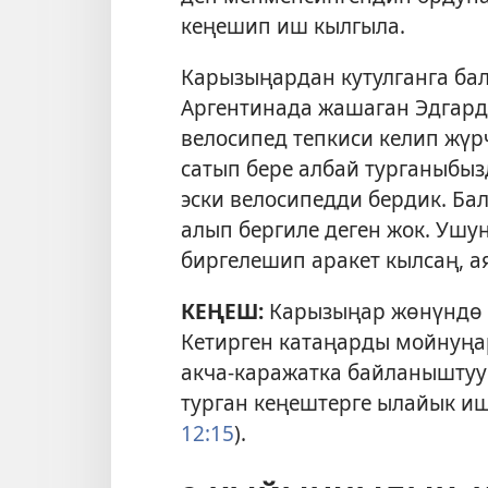
кеңешип иш кылгыла.
Карызыңардан кутулганга ба
Аргентинада жашаган Эдгард
велосипед тепкиси келип жүрч
сатып бере албай турганыбыз
эски велосипедди бердик. Б
алып бергиле деген жок. Ушу
биргелешип аракет кылсаң, а
КЕҢЕШ:
Карызыңар жөнүндө 
Кетирген катаңарды мойнуңар
акча-каражатка байланыштуу
турган кеңештерге ылайык иш
12:15
).