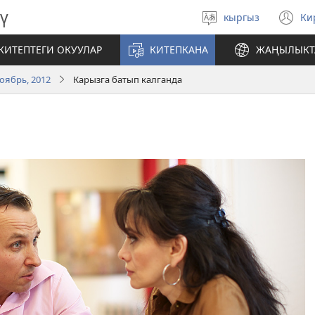
ү
кыргыз
Ки
Тилди
(
тандаңыз
те
КИТЕПТЕГИ ОКУУЛАР
КИТЕПКАНА
ЖАҢЫЛЫКТ
ач
оябрь, 2012
Карызга батып калганда