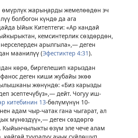
н өмүрлүк жарыңарды жемелөөдөн эч
лүү болбогон күндө да ага
айда Ыйык Китептеги: «Ар кандай
кыйкырыктан, кемсинтерлик сөздөрдөн,
 нерселерден арылгыла»,— деген
дан маанилүү (
Эфестиктер 4:31
).
дан көрө, биргелешип карыздан
тифанос деген киши жубайы экөө
 кылышканы жөнүндө: «Биз карызды
еп эсептечүбүз»,— дейт. Чогуу иш-
өр китебинин 13
-бөлүмүнүн 10-
ен адам чыр-чатак гана чыгарат, ал
ык мүнөздүү»,— деген сөздөргө
. Кыйынчылыкты өзүм эле чече алам
 көйгөй тууралуу ачык сүйлөшүп,