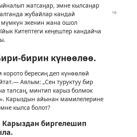
ыйналып жатсаңар, эмне кылсаңар
алганда жубайлар кандай
мүмкүн экенин жана ошол
йык Китептеги кеңештер кандайча
ы.
ри-бирин күнөөлөө.
 корото бересиң деп күнөөлөй
йтат.— Аялым: „Сен туруктуу бир
ча тапсаң, минтип карыз болмок
ү». Карыздын айынан мамилелерине
эмне кылса болот?
 Карыздан биргелешип
ыла.