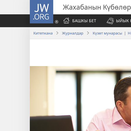
JW.ORG
Жахабанын Күбөлөр
БАШКЫ БЕТ
ЫЙЫК 
Китепкана
Журналдар
Күзөт мунарасы | Н