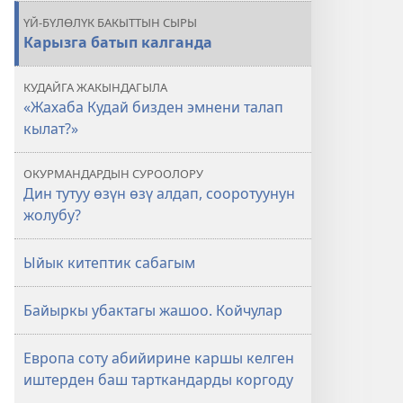
ҮЙ-БҮЛӨЛҮК БАКЫТТЫН СЫРЫ
Карызга батып калганда
КУДАЙГА ЖАКЫНДАГЫЛА
«Жахаба Кудай бизден эмнени талап
кылат?»
ОКУРМАНДАРДЫН СУРООЛОРУ
Дин тутуу өзүн өзү алдап, сооротуунун
жолубу?
Ыйык китептик сабагым
Байыркы убактагы жашоо. Койчулар
Европа соту абийирине каршы келген
иштерден баш тарткандарды коргоду