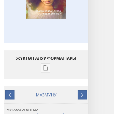
ЖҮКТӨП АЛУУ ФОРМАТТАРЫ
Адабиятты
жүктөп
алуу
форматтары
МАЗМУНУ
КҮЗӨТ
Мурункусу
Кийинкиси
МУНАРАСЫ
Ноябрь, 2012
МУКАБАДАГЫ ТЕМА