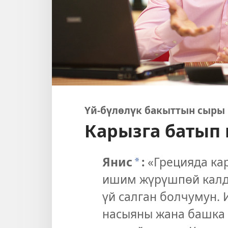
Үй-бүлөлүк бакыттын сыры
Карызга батып 
Янис
:
«Грецияда ка
*
ишим жүрүшпөй калды
үй салган болчумун.
насыяны жана башка