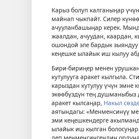
Карыз болуп калганыңар үчү
майнап чыкпайт. Силер күнөө
ачууланбашыңар керек. Мынд
жаалдан, ачуудан, каардан, 
ошондой эле бардык зыяндуу
кеңешке ылайык иш кылуу аб
Бири-бириңер менен урушкан
кутулууга аракет кылгыла. С
карыздан кутулуу үчүн эмне
экөөбүздүн тең душманыбыз д
аракет кылсаңар,
Накыл сөзд
аятындагы: «Менменсинүү мен
эми кеңешкендерге акылманд
ылайык иш кылган болосуңар
деп менменсингендин ордуна,