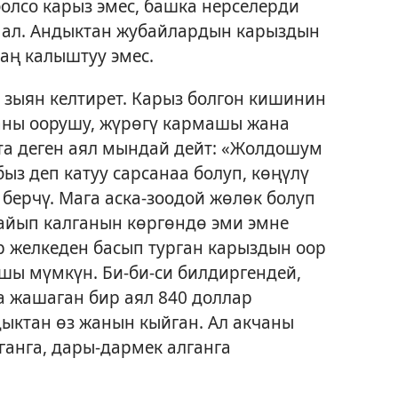
олсо карыз эмес, башка нерселерди
ал. Андыктан жубайлардын карыздын
ң калыштуу эмес.
а зыян келтирет. Карыз болгон кишинин
аны оорушу, жүрөгү кармашы жана
та деген аял мындай дейт: «Жолдошум
ыз деп катуу сарсанаа болуп, көңүлү
 берчү. Мага аска-зоодой жөлөк болуп
айып калганын көргөндө эми эмне
р желкеден басып турган карыздын оор
шы мүмкүн. Би-би-си билдиргендей,
 жашаган бир аял 840 доллар
ыктан өз жанын кыйган. Ал акчаны
анга, дары-дармек алганга