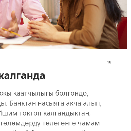
калганда
ржы каатчылыгы болгондо,
. Банктан насыяга акча алып,
 Ишим токтоп калгандыктан,
 төлөмдөрдү төлөгөнгө чамам