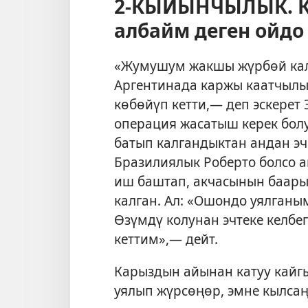
2-КЫЙЫНЧЫЛЫК. Ка
албайм деген ойдо 
«Жумушум жакшы жүрбөй калг
Аргентинада каржы каатчылыг
көбөйүп кетти,— деп эскерет
операция жасатыш керек бол
батып калгандыктан андан эч
Бразилиялык Роберто болсо а
иш баштап, акчасынын баарын
калган. Ал: «Ошондо уялганы
Өзүмдү колунан эчтеке келбег
кеттим»,— дейт.
Карыздын айынан катуу кайг
уялып жүрсөңөр, эмне кылсаң