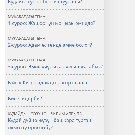
Кудайга суроо берген туурабы?
МУКАБАДАГЫ ТЕМА
1-суроо: Жашоонун маңызы эмнеде?
МУКАБАДАГЫ ТЕМА
2-суроо: Адам өлгөндө эмне болот?
МУКАБАДАГЫ ТЕМА
3-суроо: Эмне үчүн азап чегип жатабыз?
Ыйык Китеп адамды өзгөртө алат
Билесиңерби?
КУДАЙДЫН СӨЗҮНӨН БИЛИМ АЛГЫЛА
Кудай дүйнө жүзүн башкара турган
өкмөттү орнотобу?