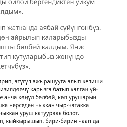
ды ойлой бергендиктен уйкум
алдым».
ып жатканда аябай сүйүнгөнбүз.
дөн айрылып каларыбызды
ышты билбей калдым. Янис
нтип кутуларыбыз жөнүндө
етчүбүз».
ирип, атүгүл ажырашууга алып келиши
изилдөөчү карызга батып калган үй-
е анча көңүл бөлбөй, көп урушарын,
шка нерседен чыккан чыр-чатакка
ыккан уруш катуураак болот.
п, кыйкырышып, бири-бирин чаап да