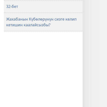
32-бет
Жахабанын Күбөлөрүнүн сизге келип
кетишин каалайсызбы?