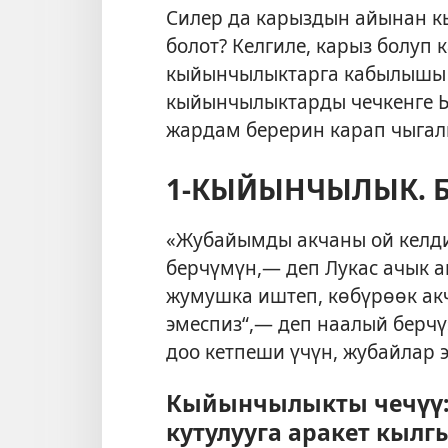
Силер да карыздын айынан к
болот? Келгиле, карыз болуп
к
кыйынчылыктарга кабылышы 
кыйынчылыктарды чечкенге Ы
жардам берерин карап чыгал
1-КЫЙЫНЧЫЛЫК. Би
«Жубайымды акчаны ой келди
берчүмүн,— деп Лукас ачык а
жумушка иштеп, көбүрөөк ак
эмеспиз“,— деп наалый берч
доо кетпеши үчүн, жубайлар 
Кыйынчылыкты чечүү:
кутулууга аракет кылг