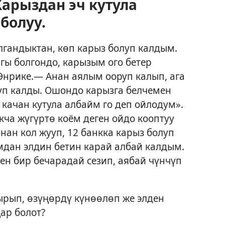
рыздан эч кутула
болуу.
андыктан, көп карыз болуп калдым.
ы болгондо, карызым ого бетер
 Энрике.— Анан аялым ооруп калып, ага
уп калды. Ошондо карызга белчемен
 качан кутула албайм го деп ойлодум».
кча жүгүртө коём деген ойдо кооптуу
ан кол жууп, 12 банкка карыз болуп
мдан элдин бетин карай албай калдым.
ен бир бечарадай сезип, аябай чүнчүп
ырып, өзүңөрдү күнөөлөп же элден
ар болот?