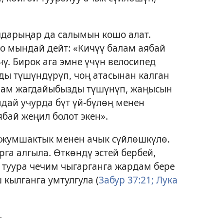
лдарыңар да салымын кошо алат.
о мындай дейт: «Кичүү балам аябай
ү. Бирок ага эмне үчүн велосипед
ды түшүндүрүп, чоң атасынан калган
алам жагдайыбызды түшүнүп, жаңысын
ндай учурда бүт үй-бүлөң менен
ябай жеңил болот экен».
жумшактык менен ачык сүйлөшкүлө.
га алгыла. Өткөндү эстей бербей,
 туура чечим чыгарганга жардам бере
 кылганга умтулгула (
Забур 37:21;
Лука