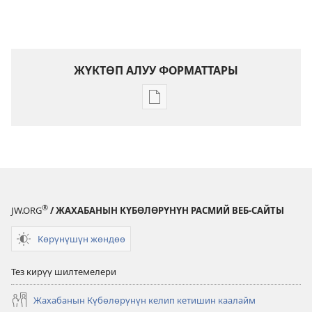
ЖҮКТӨП АЛУУ ФОРМАТТАРЫ
Адабиятты
жүктөп
алуу
форматтары
КҮЗӨТ
МУНАРАСЫ
Октябрь, 2010
®
JW.ORG
/ ЖАХАБАНЫН КҮБӨЛӨРҮНҮН РАСМИЙ ВЕБ-САЙТЫ
Көрүнүшүн жөндөө
Тез кирүү шилтемелери
Жахабанын Күбөлөрүнүн келип кетишин каалайм