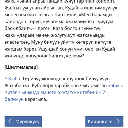
жакынынан айрылгандар күйүт тартпай койбойт.
Жалгыз уулунан айрылган, Кудайга ишенимдүүлүк
менен кызмат кылган бир киши: «Мен баламды
кайрадан көрүп, кучагыма кысмайынча күйүтүм
басылбайт»,— деген. Каза болгон сүйүктүү
жакындарың менен жолугушуп жатканыңды
элестетсең. Муну билүү күйүттү көтөрүп кетүүгө
жардам берет. Ушундай сонун үмүт берген Кудай
жөнүндө көбүрөөк билгиң келеби?
[Шилтемелер]
^
8-абз.
Тирилүү жөнүндө көбүрөөк билүү үчүн
Жахабанын Күбөлөрү тарабынан чыгарылган
«Ыйык
Китеп чынында эмнеге окутат?» китебинин 7-
бөлүмүн
карагыла.
Мурункусу
Кийинкиси