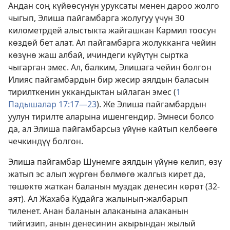
Андан соң күйөөсүнүн уруксаты менен дароо жолго
чыгып, Элиша пайгамбарга жолугуу үчүн 30
километрдей алыстыкта жайгашкан Кармил тоосун
көздөй бет алат. Ал пайгамбарга жолукканга чейин
көзүнө жаш албай, ичиндеги күйүтүн сыртка
чыгарган эмес. Ал, балким, Элишага чейин болгон
Илияс пайгамбардын бир жесир аялдын баласын
тирилткенин уккандыктан ыйлаган эмес (
1
Падышалар 17:17—23
). Же Элиша пайгамбардын
уулун тирилте аларына ишенгендир. Эмнеси болсо
да, ал Элиша пайгамбарсыз үйүнө кайтып келбөөгө
чечкиндүү болгон.
Элиша пайгамбар Шунемге аялдын үйүнө келип, өзү
жатып эс алып жүргөн бөлмөгө жалгыз кирет да,
төшөктө жаткан баланын муздак денесин көрөт (32-
аят). Ал Жахаба Кудайга жалынып-жалбарып
тиленет. Анан баланын алаканына алаканын
тийгизип, анын денесинин акырындан жылый