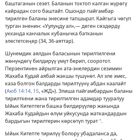
баштаганын сезет. Баланын токтоп калган жүрөгү
кайрадан сого баштайт. Ошондо пайгамбар
тирилген баланы энесине тапшырат. Кайгыга чөгүп
турган эненин: «Уулуңду ал»,— деген сөздөрдү
укканда канчалык кубанычка батканын
элестетсеңер (34, 36-аяттар).
Шунемдик аялдын баласынын тирилтилгени
жөнүндөгү билдирүү үмүт берип, сооротот.
Перзентинен айрылган ата-энелердин сезимин
Жахаба Кудай аябай жакшы түшүнөт. Ал эле эмес,
каза болгон балдарды тирилтүүнү абдан каалайт
(
Аюб 14:14, 15
, «ЖД»). Элиша пайгамбардын баланы
тирилткени жана тирилтилген адамдар тууралуу
Ыйык Китептеги башка билдирүүлөр жакында
Жахаба Кудайдын өлүм уйкусунда жаткандардын
бардыгын тирилтерин көрсөтүп турат
.
*
Ыйык Китепте тирилүү болору убадаланса да,