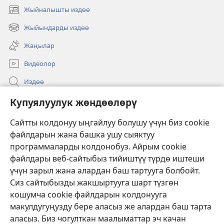
Жыйналышты издөө
(жаңы
терезе
Жыйындарды издөө
(жаңы
ачат)
терезе
Жаңылар
ачат)
Видеолор
Издөө
Бийлик өкүлдөрү үчүн маалымат
Купуялуулук жөндөөлөрү
Жардам
Сайтты колдонуу ыңгайлуу болушу үчүн биз cookie
файлдарын жана башка ушу сыяктуу
Тартуулар
программаларды колдонобуз. Айрым cookie
(жаңы
терезе
файлдары веб-сайтыбыз тийиштүү түрдө иштеши
ачат)
үчүн зарыл жана алардан баш тартууга болбойт.
ОНЛАЙН КИТЕПКАНА
(жаңы
Сиз сайтыбызды жакшыртууга шарт түзгөн
терезе
®
JW Hub
кошумча cookie файлдарын колдонууга
ачат)
(жаңы
макулдугуңузду бере аласыз же алардан баш тарта
терезе
®
JW Library
ачат)
аласыз. Биз чогулткан маалыматтар эч качан