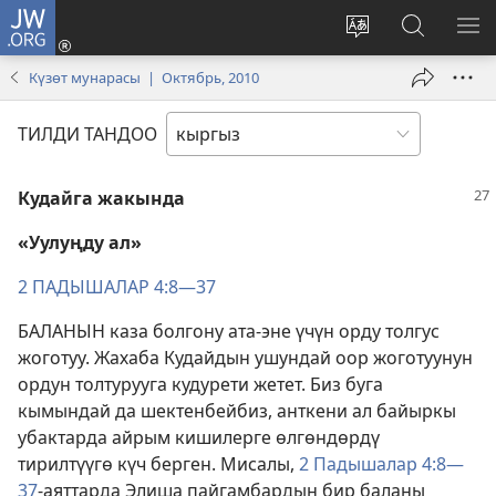
JW.ORG
Кирүү
(жаңы
Башка
JW.ORG
МЕ
терезе
тилди
сайтынан
КӨ
Күзөт мунарасы | Октябрь, 2010
ачат)
тандоо
маалыма
издөө
ТИЛДИ ТАНДОО
Кудайга жакында
«Уулуңду ал»
2 ПАДЫШАЛАР 4:8—37
БАЛАНЫН каза болгону ата-эне үчүн орду толгус
жоготуу. Жахаба Кудайдын ушундай оор жоготуунун
ордун толтурууга кудурети жетет. Биз буга
кымындай да шектенбейбиз, анткени ал байыркы
убактарда айрым кишилерге өлгөндөрдү
тирилтүүгө күч берген. Мисалы,
2 Падышалар 4:8—
37
-аяттарда Элиша пайгамбардын бир баланы