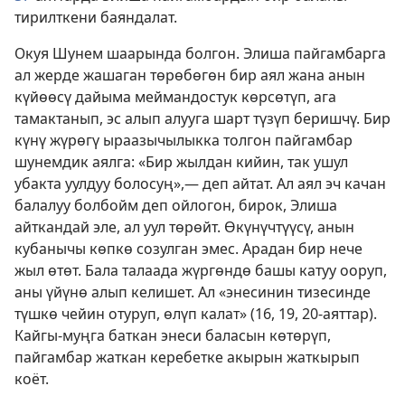
тирилткени баяндалат.
Окуя Шунем шаарында болгон. Элиша пайгамбарга
ал жерде жашаган төрөбөгөн бир аял жана анын
күйөөсү дайыма меймандостук көрсөтүп, ага
тамактанып, эс алып алууга шарт түзүп беришчү. Бир
күнү жүрөгү ыраазычылыкка толгон пайгамбар
шунемдик аялга: «Бир жылдан кийин, так ушул
убакта уулдуу болосуң»,— деп айтат. Ал аял эч качан
балалуу болбойм деп ойлогон, бирок, Элиша
айткандай эле, ал уул төрөйт. Өкүнүчтүүсү, анын
кубанычы көпкө созулган эмес. Арадан бир нече
жыл өтөт. Бала талаада жүргөндө башы катуу ооруп,
аны үйүнө алып келишет. Ал «энесинин тизесинде
түшкө чейин отуруп, өлүп калат» (16, 19, 20-аяттар).
Кайгы-муңга баткан энеси баласын көтөрүп,
пайгамбар жаткан керебетке акырын жаткырып
коёт.