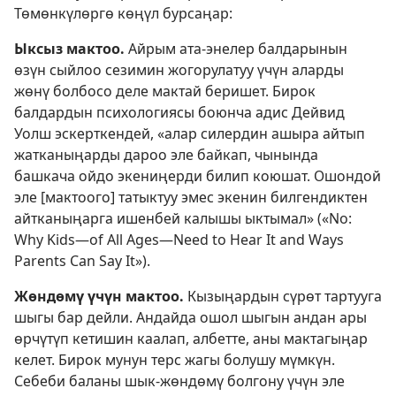
Төмөнкүлөргө көңүл бурсаңар:
Ыксыз мактоо.
Айрым ата-энелер балдарынын
өзүн сыйлоо сезимин жогорулатуу үчүн аларды
жөнү болбосо деле мактай беришет. Бирок
балдардын психологиясы боюнча адис Дейвид
Уолш эскерткендей, «алар силердин ашыра айтып
жатканыңарды дароо эле байкап, чынында
башкача ойдо экениңерди билип коюшат. Ошондой
эле [мактоого] татыктуу эмес экенин билгендиктен
айтканыңарга ишенбей калышы ыктымал» («No:
Why Kids—of All Ages—Need to Hear It and Ways
Parents Can Say It»).
Жөндөмү үчүн мактоо.
Кызыңардын сүрөт тартууга
шыгы бар дейли. Андайда ошол шыгын андан ары
өрчүтүп кетишин каалап, албетте, аны мактагыңар
келет. Бирок мунун терс жагы болушу мүмкүн.
Себеби баланы шык-жөндөмү болгону үчүн эле