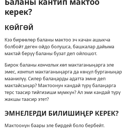
Баланы кантип мактоо
керек?
КӨЙГӨЙ
Кээ бирөөлөр баланы мактоо эч качан ашыкча
болбойт деген ойдо болушса, башкалар дайыма
мактай берүү баланы бузат деп ойлошот.
Бирок баланы
канчалык көп
мактаганыңарга эле
эмес,
кантип
мактаганыңарга да көңүл бурганыңар
маанилүү. Силер балаңарды адатта эмне деп
мактайсыңар? Мактоонун кандай түрү балаңарга
терс таасир тийгизиши мүмкүн? Ал эми кандай түрү
жакшы таасир этет?
ЭМНЕЛЕРДИ БИЛИШИҢЕР КЕРЕК?
Мактоонун баары эле бирдей боло бербейт.