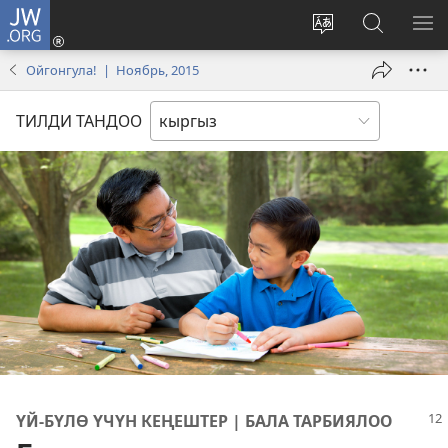
JW.ORG
Кирүү
(жаңы
Башка
JW.ORG
МЕ
терезе
тилди
сайтынан
КӨ
Ойгонгула! | Ноябрь, 2015
ачат)
тандоо
маалыма
издөө
ТИЛДИ ТАНДОО
ҮЙ-БҮЛӨ ҮЧҮН КЕҢЕШТЕР | БАЛА ТАРБИЯЛОО