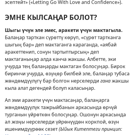
эсептейт» («Letting Go With Love and Confidence»).
ЭМНЕ КЫЛСАҢАР БОЛОТ?
Шыгы үчүн эле эмес, аракети үчүн мактагыла.
Балаңар тарткан сүрөттү көрүп, «сүрөт тартканга
шыгың бар» деп мактаганга караганда, «аябай
аракеттенип, сонун тартыптырсың» деп
мактаганыңар алда канча жакшы. Албетте, эки
учурда тең балаңарды мактаган болосуңар. Бирок
биринчи учурда, өзүңөр билбей эле, балаңар тубаса
жөндөмдүүлүгү бар болгон нерселерди
гана
жакшы
кыла алат дегендей болуп каласыңар.
Ал эми аракети үчүн мактасаңар, балаңарга
жөндөмдүүлүк тажрыйбанын аркасында өрчүй
турганын үйрөткөн болосуңар. Ошонун аркасында
ал
жаңы
нерселерди үйрөнүүдөн коркпой, өзүн
ишенимдүүрөөк сезет
(Ыйык Китептеги принцип: