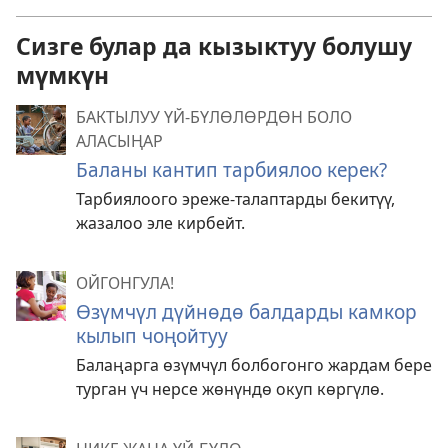
Сизге булар да кызыктуу болушу
мүмкүн
БАКТЫЛУУ ҮЙ-БҮЛӨЛӨРДӨН БОЛО
АЛАСЫҢАР
Баланы кантип тарбиялоо керек?
Тарбиялоого эреже-талаптарды бекитүү,
жазалоо эле кирбейт.
ОЙГОНГУЛА!
Өзүмчүл дүйнөдө балдарды камкор
кылып чоңойтуу
Балаңарга өзүмчүл болбогонго жардам бере
турган үч нерсе жөнүндө окуп көргүлө.