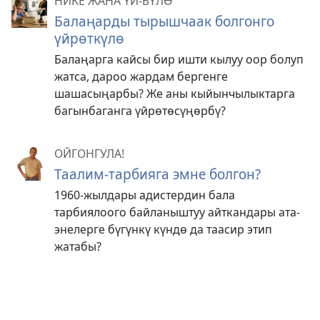
НИКЕ ЖАНА ҮЙ-БҮЛӨ
Балаңарды тырышчаак болгонго
үйрөткүлө
Балаңарга кайсы бир ишти кылуу оор болуп
жатса, дароо жардам бергенге
шашасыңарбы? Же аны кыйынчылыктарга
багынбаганга үйрөтөсүңөрбү?
ОЙГОНГУЛА!
Таалим-тарбияга эмне болгон?
1960-жылдары адистердин бала
тарбиялоого байланыштуу айткандары ата-
энелерге бүгүнкү күндө да таасир этип
жатабы?