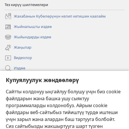
Тез кирүү шилтемелери
Жахабанын Күбөлөрүнүн келип кетишин каалайм
Жыйналышты издөө
(жаңы
терезе
Жыйындарды издөө
(жаңы
ачат)
терезе
Жаңылар
ачат)
Видеолор
Издөө
Бийлик өкүлдөрү үчүн маалымат
Купуялуулук жөндөөлөрү
Жардам
Сайтты колдонуу ыңгайлуу болушу үчүн биз cookie
файлдарын жана башка ушу сыяктуу
Тартуулар
программаларды колдонобуз. Айрым cookie
(жаңы
терезе
файлдары веб-сайтыбыз тийиштүү түрдө иштеши
ачат)
үчүн зарыл жана алардан баш тартууга болбойт.
ОНЛАЙН КИТЕПКАНА
(жаңы
Сиз сайтыбызды жакшыртууга шарт түзгөн
терезе