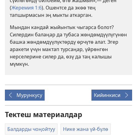
сүйлөгөндү билбейм, өтө жашмын»,— деген
(
Жеремия 1:6
). Ошентсе да экөө тең
тапшырмасын эң мыкты аткарган.
Мындан кандай жыйынтык чыгарса болот?
Силердин балаңар да тубаса жөндөмдүүлүгүнөн
башка жөндөмдүүлүктөрдү өрчүтө алат. Эгер
аракети үчүн мактап турсаңар, үйрөнгөн
нерселерине силер да, өзү да таң калышы
мүмкүн.
Мурункусу
Кийинкиси
Тектеш материалдар
Балдарды чоңойтуу
Нике жана үй-бүлө