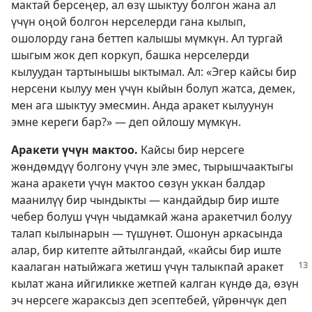
мактай берсеңер, ал өзү шыктуу болгон жана ал
үчүн оңой болгон нерселерди гана кылып,
ошолорду гана беттеп калышы мүмкүн. Ал тургай
шыгым жок деп коркуп, башка нерселерди
кылуудан тартынышы ыктымал. Ал: «Эгер кайсы бир
нерсени кылуу мен үчүн кыйын болуп жатса, демек,
мен ага шыктуу эмесмин. Анда аракет кылуунун
эмне кереги бар?» — деп ойлошу мүмкүн.
Аракети үчүн мактоо.
Кайсы бир нерсеге
жөндөмдүү болгону үчүн эле эмес, тырышчаактыгы
жана аракети үчүн мактоо сөзүн уккан балдар
маанилүү бир чындыкты — кандайдыр бир иште
чебер болуш үчүн чыдамкай жана аракетчил болуу
талап кылынарын — түшүнөт. Ошонун аркасында
алар, бир китепте айтылгандай, «кайсы бир иште
каалаган
натыйжага жетиш үчүн талыкпай аракет
кылат жана ийгиликке жетпей калган күндө да, өзүн
эч нерсеге жараксыз деп эсептебей, үйрөнчүк деп