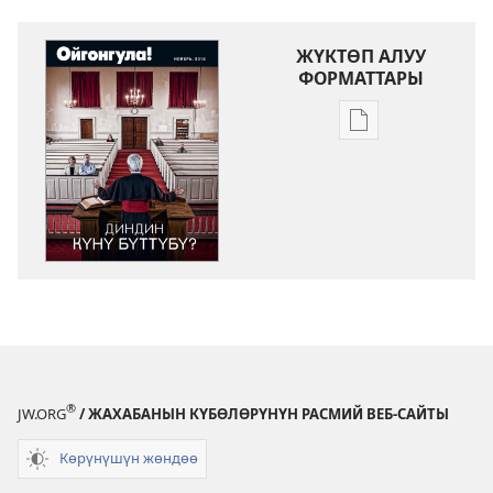
ЖҮКТӨП АЛУУ
ФОРМАТТАРЫ
Адабиятты
жүктөп
алуу
форматтары
ОЙГОНГУЛА!
Диндин
күнү
бүттүбү?
®
JW.ORG
/ ЖАХАБАНЫН КҮБӨЛӨРҮНҮН РАСМИЙ ВЕБ-САЙТЫ
Көрүнүшүн жөндөө