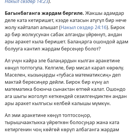
Накыл сөздөр 14:23
).
Багынбаганга жардам бергиле.
Жакшы адамдар
деле ката кетиришет, кээде катасын атүгүл бир нече
жолу кайталап алышат (
Накыл сөздөр 24:16
). Бирок
ар бир жолкусунан сабак алганды үйрөнүп, андан
ары аракет кыла беришет. Балаңарга ошондой адам
болууга кантип жардам берсеңер болот?
Ал үчүн кайра эле балаңардын кылган аракетине
көңүл топтогула. Келгиле, бир мисал карап көрөлү.
Маселен, кызыңарды «тубаса математиксиң» деп
мактай бересиңер дейли. Бирок бир күнү ал
математика боюнча сынактан өтпөй калат. Ошондо
ага шыгы жоголуп кеткендей сезилгендиктен андан
ары аракет кылгысы келбей калышы мүмкүн.
Ал эми аракетине көңүл топтосоңор,
тырышчаактыкка үйрөткөн болосуңар жана ката
кетиргенин чоң көйгөй көрүп албаганга жардам