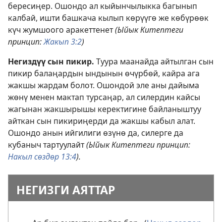
бересиңер. Ошондо ал кыйынчылыкка багынып
калбай, ишти башкача кылып көрүүгө же көбүрөөк
күч жумшоого аракеттенет
(Ыйык Китептеги
принцип:
Жакып 3:2
)
Негиздүү сын пикир.
Туура маанайда айтылган сын
пикир балаңардын ындынын өчүрбөй, кайра ага
жакшы жардам болот. Ошондой эле аны дайыма
жөнү менен мактап турсаңар, ал силердин кайсы
жагынан жакшырышы керектигине байланыштуу
айткан сын пикириңерди да жакшы кабыл алат.
Ошондо анын ийгилиги өзүнө да, силерге да
кубаныч тартуулайт
(Ыйык Китептеги принцип:
Накыл сөздөр 13:4
).
НЕГИЗГИ АЯТТАР