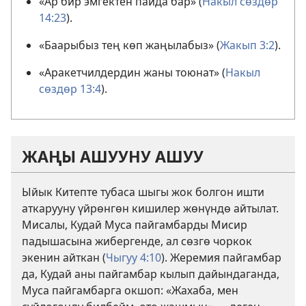
«Ар бир эмгектен пайда бар» (
Накыл сөздөр
14:23
).
«Баарыбыз тең көп жаңылабыз» (
Жакып 3:2
).
«Аракетчилдердин жаны тоюнат» (
Накыл
сөздөр 13:4
).
ЖАҢЫ АШУУНУ АШУУ
Ыйык Китепте тубаса шыгы жок болгон ишти
аткарууну үйрөнгөн кишилер жөнүндө айтылат.
Мисалы, Кудай Муса пайгамбарды Мисир
падышасына жибергенде, ал сөзгө чоркок
экенин айткан (
Чыгуу 4:10
). Жеремия пайгамбар
да, Кудай аны пайгамбар кылып дайындаганда,
Муса пайгамбарга окшоп: «Жахаба, мен