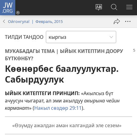
JW.ORG
Кирүү
(жаңы
Башка
JW.ORG
МЕ
терезе
тилди
сайтынан
КӨ
Ойгонгула! | Февраль, 2015
ачат)
тандоо
маалыма
издөө
ТИЛДИ ТАНДОО
МУКАБАДАГЫ ТЕМА | ЫЙЫК КИТЕПТИН ДООРУ
БҮТКӨНБҮ?
Көөнөрбөс баалуулуктар.
Сабырдуулук
ЫЙЫК КИТЕПТЕГИ ПРИНЦИП:
«Акылсыз бүт
ачуусун чыгарат, ал эми акылдуу
акырына чейин
карманат
» (
Накыл сөздөр 29:11
).
«Өзүмдү ажалдан аман калгандай эле сезем»