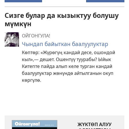
Сизге булар да кызыктуу болушу
мүмкүн
ОЙГОНГУЛА!
Чындап байыткан баалуулуктар
Көптөр: «Жүрөгүң кандай десе, ошондой
кыл»,— дешет. Ошентүү туурабы? Ыйык
Китепте пайда алып келе турган кандай
баалуулуктар жөнүндө айтылганын окуп
көргүлө.
ЖҮКТӨП АЛУУ