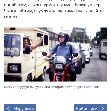
оңолбосом, акыры түрмөгө түшмөк болушум керек.
Чынын айтсам, өзүмдү ажалдан аман калгандай эле
сезем».
Кассиус ачуусун тыюуга жана кечиримдүү болууга үйрөнгөн
Мурункусу
Кийинкиси