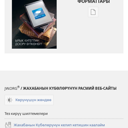
ФОРМАТТАРЫ
Адабиятты
жүктөп
алуу
форматтары
ОЙГОНГУЛА!
Ыйык
Китептин
доору
бүткөнбү?
®
JW.ORG
/ ЖАХАБАНЫН КҮБӨЛӨРҮНҮН РАСМИЙ ВЕБ-САЙТЫ
Көрүнүшүн жөндөө
Тез кирүү шилтемелери
Жахабанын Күбөлөрүнүн келип кетишин каалайм