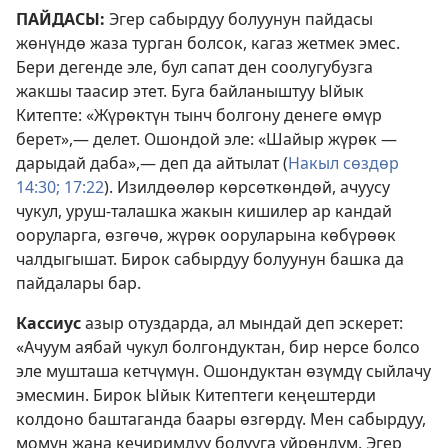
ПАЙДАСЫ:
Эгер сабырдуу болуунун пайдасы
жөнүндө жаза турган болсок, кагаз жетмек эмес.
Бери дегенде эле, бул сапат ден соолугубузга
жакшы таасир этет. Буга байланыштуу Ыйык
Китепте: «Жүрөктүн тынч болгону денеге өмүр
берет»,— делет. Ошондой эле: «Шайыр жүрөк —
дарыдай даба»,— деп да айтылат (
Накыл сөздөр
14:30;
17:22
). Изилдөөлөр көрсөткөндөй, ачуусу
чукул, уруш-талашка жакын кишилер ар кандай
ооруларга, өзгөчө, жүрөк ооруларына көбүрөөк
чалдыгышат. Бирок сабырдуу болуунун башка да
пайдалары бар.
Кассиус
азыр отуздарда, ал мындай деп эскерет:
«Ачуум аябай чукул болгондуктан, бир нерсе болсо
эле мушташа кетчүмүн. Ошондуктан өзүмдү сыйлачу
эмесмин. Бирок Ыйык Китептеги кеңештерди
колдоно баштаганда баары өзгөрдү. Мен сабырдуу,
момун жана кечиримдүү болууга үйрөндүм. Эгер