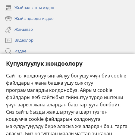
Жыйналышты издөө
(жаңы
терезе
Жыйындарды издөө
(жаңы
ачат)
терезе
Жаңылар
ачат)
Видеолор
Издөө
Бийлик өкүлдөрү үчүн маалымат
Купуялуулук жөндөөлөрү
Жардам
Сайтты колдонуу ыңгайлуу болушу үчүн биз cookie
файлдарын жана башка ушу сыяктуу
Тартуулар
программаларды колдонобуз. Айрым cookie
(жаңы
терезе
файлдары веб-сайтыбыз тийиштүү түрдө иштеши
ачат)
үчүн зарыл жана алардан баш тартууга болбойт.
ОНЛАЙН КИТЕПКАНА
(жаңы
Сиз сайтыбызды жакшыртууга шарт түзгөн
терезе
®
JW Hub
кошумча cookie файлдарын колдонууга
ачат)
(жаңы
макулдугуңузду бере аласыз же алардан баш тарта
терезе
®
JW Library
ачат)
аласыз. Биз чогулткан маалыматтар эч качан