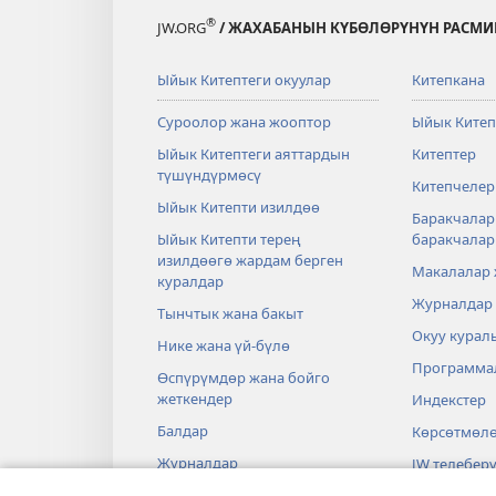
®
JW.ORG
/ ЖАХАБАНЫН КҮБӨЛӨРҮНҮН РАСМИ
Ыйык Китептеги окуулар
Китепкана
Суроолор жана жооптор
Ыйык Китеп
Ыйык Китептеги аяттардын
Китептер
түшүндүрмөсү
Китепчелер
Ыйык Китепти изилдөө
Баракчалар
Ыйык Китепти терең
баракчала
изилдөөгө жардам берген
Макалалар
куралдар
Журналдар
Тынчтык жана бакыт
Окуу курал
Нике жана үй-бүлө
Программа
Өспүрүмдөр жана бойго
жеткендер
Индекстер
Балдар
Көрсөтмөл
Журналдар
JW телеберү
Илим жана Ыйык Китеп
Видеолор