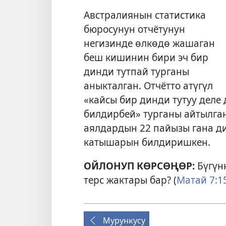
Австралиянын статистика
бюросунун отчётунун
негизинде өлкөдө жашаган
беш кишинин бири эч бир
динди тутпай турганы
аныкталган. Отчётто атүгүл
«кайсы бир динди тутуу деле
билдирбей» турганы айтылган.
аялдардын 22 пайызы гана д
катышарын билдиришкен.
ОЙЛОНУП КӨРСӨҢӨР:
Бүгүн
терс жактары бар? (
Матай 7:
Мурункусу