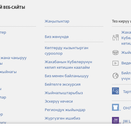
Й ВЕБ-САЙТЫ
Жаңылыктар
Тез кирүү
тер
Жаха
Биз жөнүндө
Күбө
кети
Көптөрдү кызыктырган
Жыйы
суроолор
(жаңы
 жана чакыруу
терезе
Жахабанын Күбөлөрүнүн
Виде
ры
ачат)
келип кетишин каалайм
 жыйнагы
Бийл
Биз менен байланышуу
үчүн
Бейтелге экскурсия
ы
Тар
Жыйналыштарыбыз
(жаңы
лар
терезе
Эскерүү кечеси
ачат)
ОНЛ
Региондук жыйындар
(жаңы
өр
терезе
Жүргүзгөн ишибиз
JW L
ачат)
үсү
Окуялар