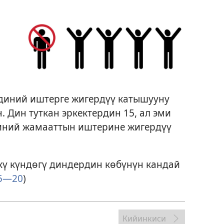
 диний иштерге жигердүү катышууну
 Дин туткан эркектердин 15, ал эми
иний жамааттын иштерине жигердүү
кү күндөгү диндердин көбүнүн кандай
15—20
)
Кийинкиси