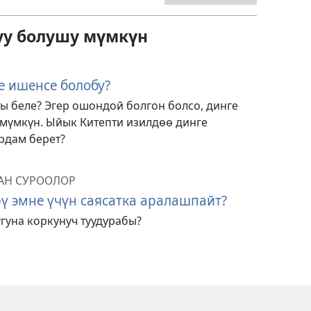
уу болушу мүмкүн
е ишенсе болобу?
ы беле? Эгер ошондой болгон болсо, динге
үмкүн. Ыйык Китепти изилдөө динге
рдам берет?
АН СУРООЛОР
 эмне үчүн саясатка аралашпайт?
гуна коркунуч туудурабы?