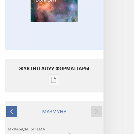
ЖҮКТӨП АЛУУ ФОРМАТТАРЫ
Адабиятты
жүктөп
алуу
форматтары
МАЗМУНУ
ОЙГОНГУЛА!
Мурункусу
Кийинкиси
Тиричилик
кантип
МУКАБАДАГЫ ТЕМА
пайда