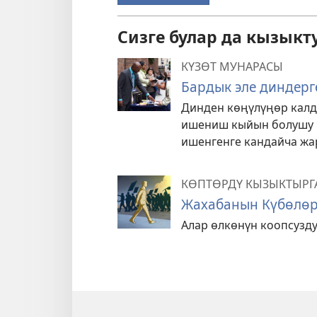
Сизге булар да кызыкт
КҮЗӨТ МУНАРАСЫ
Бардык эле диндерг
Динден көңүлүңөр калд
ишениш кыйын болушу м
ишенгенге кандайча жа
КӨПТӨРДҮ КЫЗЫКТЫРГ
Жахабанын Күбөлөрү
Алар өлкөнүн коопсузду