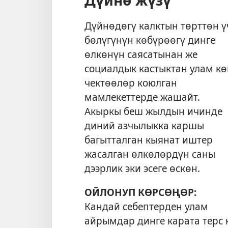
Дүйнөдөгү калктын төрттөн ү
бөлүгүнүн көбүрөөгү динге
өлкөнүн саясатынан же
социалдык кастыктан улам кө
чектөөлөр коюлган
мамлекеттерде жашайт.
Акыркы беш жылдын ичинде
диний азчылыкка каршы
багытталган кыянат иштер
жасалган өлкөлөрдүн саны
дээрлик эки эсеге өскөн.
ОЙЛОНУП КӨРСӨҢӨР:
Кандай себептерден улам
айрымдар динге карата терс 