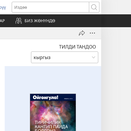
рүү
жаңы
Издөө
резе
АР
БИЗ ЖӨНҮНДӨ
ат)
ТИЛДИ ТАНДОО