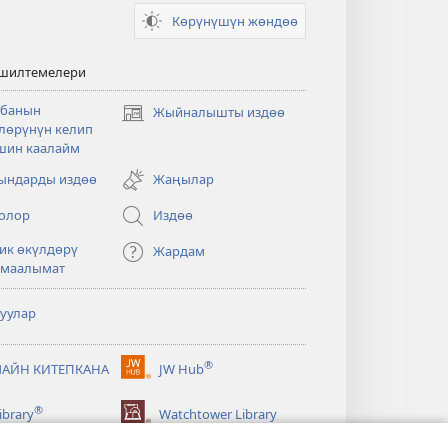
Көрүнүшүн жөндөө
 шилтемелери
банын
Жыйналышты издөө
(жаңы
лөрүнүн келип
терезе
шин каалайм
ачат)
ндарды издөө
Жаңылар
олор
Издөө
ик өкүлдөрү
Жардам
 маалымат
туулар
®
АЙН КИТЕПКАНА
JW Hub
(жаңы
терезе
®
ibrary
Watchtower Library
ачат)