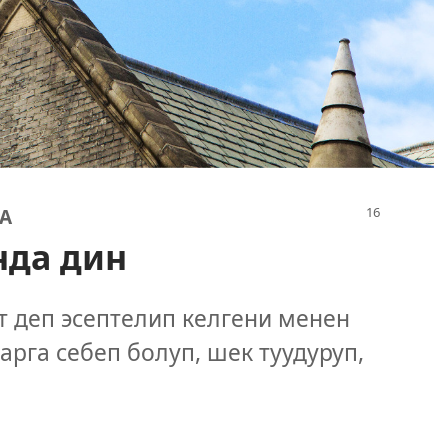
А
нда дин
т деп эсептелип келгени менен
рга себеп болуп, шек туудуруп,