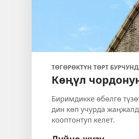
ТӨГӨРӨКТҮН ТӨРТ БУРЧУНД
Көңүл чордону
Биримдикке өбөлгө түзө
дин көп учурда жаңжалда
кооптонтуп келет.
Дүйнө жүзү