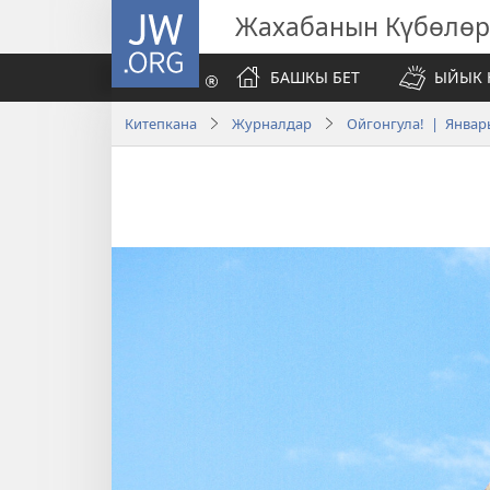
JW.ORG
Жахабанын Күбөлөр
БАШКЫ БЕТ
ЫЙЫК 
Китепкана
Журналдар
Ойгонгула! | Январь