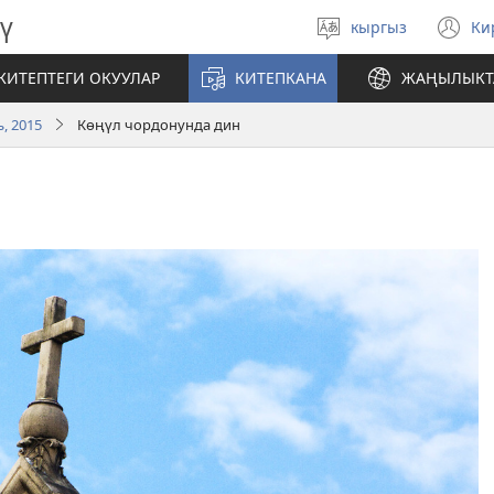
ү
кыргыз
Ки
Тилди
(
тандаңыз
те
КИТЕПТЕГИ ОКУУЛАР
КИТЕПКАНА
ЖАҢЫЛЫКТ
ач
, 2015
Көңүл чордонунда дин