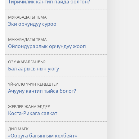
Тиричилик кантип пайда болгон?
болгон?
МУКАБАДАГЫ ТЕМА
Эки орчундуу суроо
МУКАБАДАГЫ ТЕМА
Ойлондурарлык орчундуу жооп
ӨЗҮ ЖАРАЛГАНБЫ?
Бал аарысынын уюгу
ҮЙ-БҮЛӨ ҮЧҮН КЕҢЕШТЕР
Ачууну кантип тыйса болот?
ЖЕРЛЕР ЖАНА ЭЛДЕР
Коста-Рикага саякат
ДИЛ МАЕК
«Ооруга багынгым келбейт»