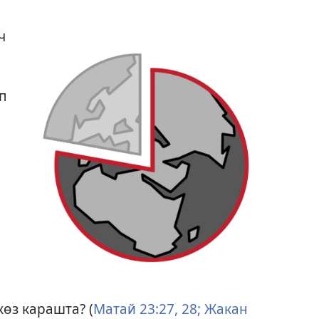
ч
п
көз карашта? (
Матай 23:27, 28;
Жакан