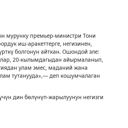
нын мурунку премьер-министри Тони
ордук иш-аракеттерге, негизинен,
үрткү болгонун айткан. Ошондой эле:
лар, 20-кылымдагыдан айырмаланып,
гиядан улам эмес, маданий жана
лам тутанууда»,— деп кошумчалаган
үчүн дин бөлүнүп-жарылуунун негизги