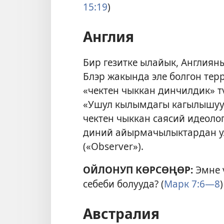
15:19
)
Англия
Бир гезитке ылайык, Англия
Блэр жакында эле болгон терр
«чектен чыккан динчилдик» т
«Ушул кылымдагы кагылышуу
чектен чыккан саясий идеоло
диний айырмачылыктардан у
(«Observer»).
ОЙЛОНУП КӨРСӨҢӨР:
Эмне 
себеби болууда? (
Марк 7:6—8
)
Австралия