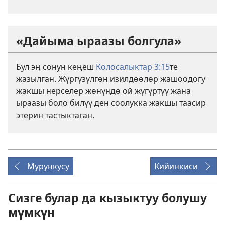
«Дайыма ыраазы болгула»
Бул эң сонун кеңеш
Колосалыктар 3:15
те
жазылган. Жүргүзүлгөн изилдөөлөр жашоодогу
жакшы нерселер жөнүндө ой жүгүртүү жана
ыраазы боло билүү ден соолукка жакшы таасир
этерин тастыктаган.
Мурункусу
Кийинкиси
Сизге булар да кызыктуу болушу
мүмкүн