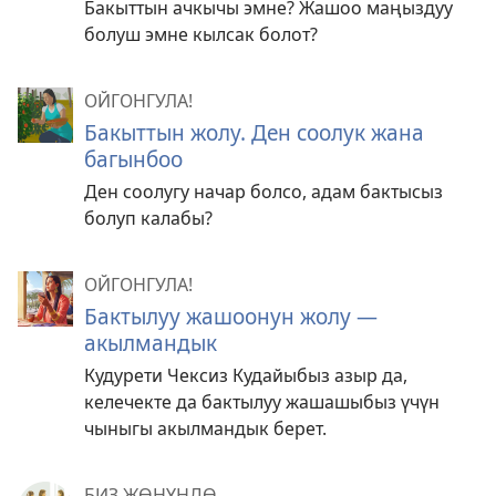
Бакыттын ачкычы эмне? Жашоо маңыздуу
болуш эмне кылсак болот?
ОЙГОНГУЛА!
Бакыттын жолу. Ден соолук жана
багынбоо
Ден соолугу начар болсо, адам бактысыз
болуп калабы?
ОЙГОНГУЛА!
Бактылуу жашоонун жолу —
акылмандык
Кудурети Чексиз Кудайыбыз азыр да,
келечекте да бактылуу жашашыбыз үчүн
чыныгы акылмандык берет.
БИЗ ЖӨНҮНДӨ