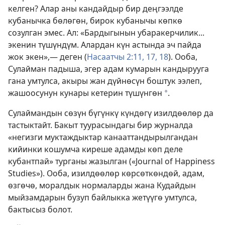
келген? Алар аны кандайдыр бир деңгээлде
кубанычка бөлөгөн, бирок кубанычы көпкө
созулган эмес. Ал: «Бардыгынын убаракерчилик...
экенин түшүндүм. Алардан күн астында эч пайда
жок экен»,— деген (
Насаатчы 2:11,
17, 18
). Ооба,
Сулайман падыша, эгер адам кумарын кандырууга
гана умтулса, акыры жан дүйнөсүн боштук ээлеп,
жашоосунун кунары кетерин түшүнгөн
.
*
Сулаймандын сөзүн бүгүнкү күндөгү изилдөөлөр да
тастыктайт. Бакыт туурасындагы бир журналда
«негизги муктаждыктар канааттандырылгандан
кийинки кошумча киреше адамды көп деле
кубантпай» турганы жазылган («Journal of Happiness
Studies»). Ооба, изилдөөлөр көрсөткөндөй, адам,
өзгөчө, моралдык нормаларды жана Кудайдын
мыйзамдарын бузуп байлыкка жетүүгө умтулса,
бактысыз болот.