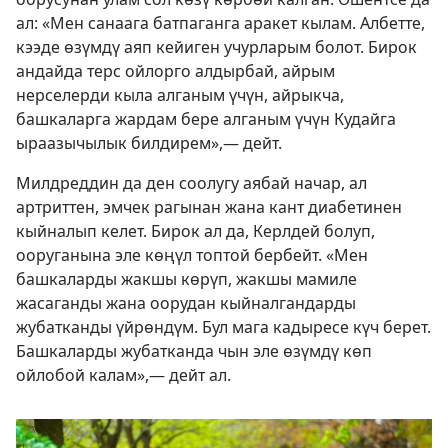
ал: «Мен санаага батпаганга аракет кылам. Албетте,
кээде өзүмдү аяп кейиген учурларым болот. Бирок
андайда терс ойлорго алдырбай, айрым
нерселерди кыла алганым үчүн, айрыкча,
башкаларга жардам бере алганым үчүн Кудайга
ыраазычылык билдирем»,— дейт.
Милдреддин да ден соолугу аябай начар, ал
артриттен, эмчек рагынан жана кант диабетинен
кыйналып келет. Бирок ал да, Керлдей болуп,
ооруганына эле көңүл топтой бербейт. «Мен
башкаларды жакшы көрүп, жакшы мамиле
жасаганды жана оорудан кыйналгандарды
жубатканды үйрөндүм. Бул мага кадыресе күч берет.
Башкаларды жубатканда чын эле өзүмдү көп
ойлобой калам»,— дейт ал.