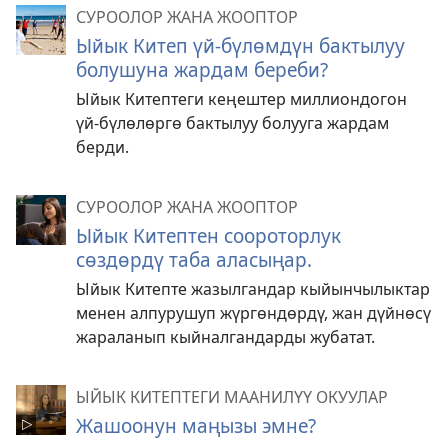
СУРООЛОР ЖАНА ЖООПТОР
Ыйык Китеп үй-бүлөмдүн бактылуу
болушуна жардам береби?
Ыйык Китептеги кеңештер миллиондогон
үй-бүлөлөргө бактылуу болууга жардам
берди.
СУРООЛОР ЖАНА ЖООПТОР
Ыйык Китептен соороторлук
сөздөрдү таба аласыңар.
Ыйык Китепте жазылгандар кыйынчылыктар
менен алпурушуп жүргөндөрдү, жан дүйнөсү
жараланып кыйналгандарды жубатат.
ЫЙЫК КИТЕПТЕГИ МААНИЛҮҮ ОКУУЛАР
Жашоонун маңызы эмне?