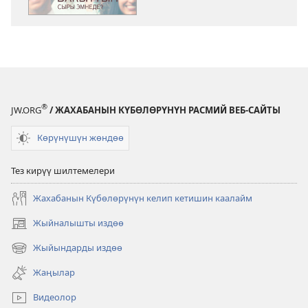
ОЙГОНГУЛА!
Бакыттын
сыры
эмнеде?
®
JW.ORG
/ ЖАХАБАНЫН КҮБӨЛӨРҮНҮН РАСМИЙ ВЕБ-САЙТЫ
Көрүнүшүн жөндөө
Тез кирүү шилтемелери
Жахабанын Күбөлөрүнүн келип кетишин каалайм
Жыйналышты издөө
(жаңы
терезе
Жыйындарды издөө
(жаңы
ачат)
терезе
Жаңылар
ачат)
Видеолор