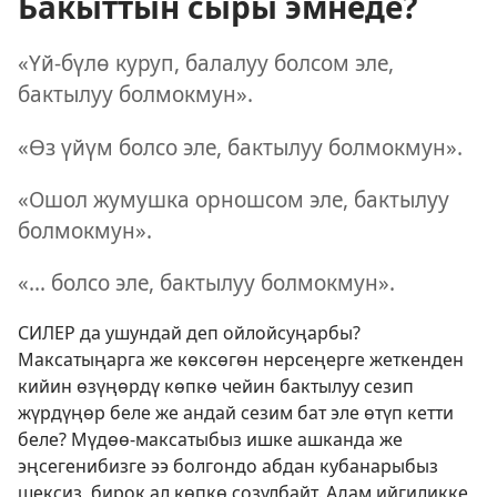
Бакыттын сыры эмнеде?
«Үй-бүлө куруп, балалуу болсом эле,
бактылуу болмокмун».
«Өз үйүм болсо эле, бактылуу болмокмун».
«Ошол жумушка орношсом эле, бактылуу
болмокмун».
«... болсо эле, бактылуу болмокмун».
СИЛЕР да ушундай деп ойлойсуңарбы?
Максатыңарга же көксөгөн нерсеңерге жеткенден
кийин өзүңөрдү көпкө чейин бактылуу сезип
жүрдүңөр беле же андай сезим бат эле өтүп кетти
беле? Мүдөө-максатыбыз ишке ашканда же
эңсегенибизге ээ болгондо абдан кубанарыбыз
шексиз, бирок ал көпкө созулбайт. Адам ийгиликке