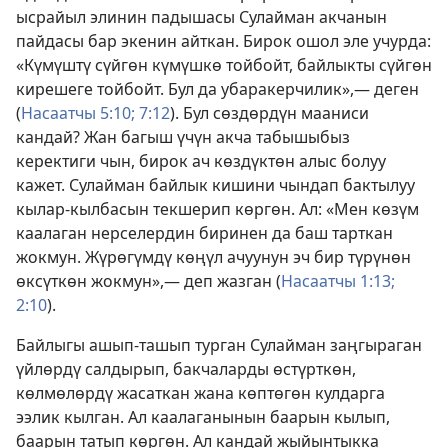
ысрайыл элинин падышасы Сулайман акчанын
пайдасы бар экенин айткан. Бирок ошол эле учурда:
«Күмүштү сүйгөн күмүшкө тойбойт, байлыкты сүйгөн
кирешеге тойбойт. Бул да убаракерчилик»,— деген
(
Насаатчы 5:10;
7:12
). Бул сөздөрдүн мааниси
кандай? Жан багыш үчүн акча табышыбыз
керектиги чын, бирок ач көздүктөн алыс болуу
кажет. Сулайман байлык кишини чындап бактылуу
кылар-кылбасын текшерип көргөн. Ал: «Мен көзүм
каалаган нерселердин биринен да баш тарткан
жокмун. Жүрөгүмдү көңүл ачуунун эч бир түрүнөн
өксүткөн жокмун»,— деп жазган (
Насаатчы 1:13;
2:10
).
Байлыгы ашып-ташып турган Сулайман заңгыраган
үйлөрдү салдырып, бакчаларды өстүрткөн,
көлмөлөрдү жасаткан жана көптөгөн кулдарга
ээлик кылган. Ал каалаганынын баарын кылып,
баарын татып көргөн. Ал кандай жыйынтыкка