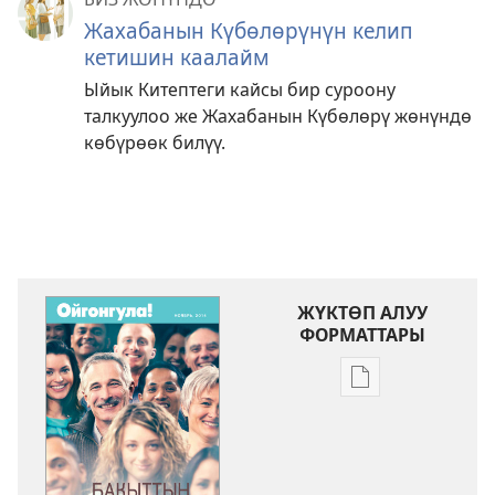
Жахабанын Күбөлөрүнүн келип
кетишин каалайм
Ыйык Китептеги кайсы бир суроону
талкуулоо же Жахабанын Күбөлөрү жөнүндө
көбүрөөк билүү.
ЖҮКТӨП АЛУУ
ФОРМАТТАРЫ
Адабиятты
жүктөп
алуу
форматтары