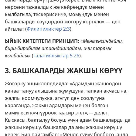
нерсени тажаалдык же көйрөңдүк менен
кылбагыла, тескерисинче, момундук менен
башкаларды өзүңөрдөн жогору көргүлө»,— деп
айтылат (
Филипиликтер 2:3
).
ЫЙЫК КИТЕПТЕГИ ПРИНЦИП:
«Менменсинбейли,
бири-бирибизге атаандашпайлы, ичи тарлык
кылбайлы»
(
Галатиялыктар 5:26
).
3. БАШКАЛАРДЫ ЖАКШЫ КӨРҮҮ
Жогорку энциклопедияда: «Адамдын жашоодон
канааттануу алышына жумушуна, тапкан акчасына,
жалпы коомчулукка, атүгүл ден соолугуна
караганда, жакын адамдары менен болгон
мамилеси күчтүүрөөк таасир этет»,— делет.
Кыскасы, бактылуу болуш үчүн адам башкаларды да
жакшы көрүшү, башкалар да аны жакшы көрүшү
керек. Бир пайгамбар: «Менде сүйүү болбосо, анда