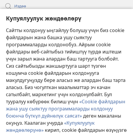
Издөө
Бийлик өкүлдөрү үчүн маалымат
Купуялуулук жөндөөлөрү
Жардам
Сайтты колдонуу ыңгайлуу болушу үчүн биз cookie
файлдарын жана башка ушу сыяктуу
Тартуулар
программаларды колдонобуз. Айрым cookie
(жаңы
терезе
файлдары веб-сайтыбыз тийиштүү түрдө иштеши
ачат)
үчүн зарыл жана алардан баш тартууга болбойт.
ОНЛАЙН КИТЕПКАНА
(жаңы
Сиз сайтыбызды жакшыртууга шарт түзгөн
терезе
®
JW Hub
кошумча cookie файлдарын колдонууга
ачат)
(жаңы
макулдугуңузду бере аласыз же алардан баш тарта
терезе
®
JW Library
ачат)
аласыз. Биз чогулткан маалыматтар эч качан
сатылбайт, маркетинг үчүн колдонулбайт. Бул
Watchtower Library
тууралуу көбүрөөк билиш үчүн
«Cookie файлдарын
жана ушу сыяктуу программаларды колдонуу
боюнча бүткүл дүйнөлүк саясат»
деген макаланы
окуңуз. Каалаган учурда
«Купуялуулук
Copyright
© 2026 Watch Tower Bible and Tract Society of Pennsylvania.
жөндөөлөрүнө»
кирип, cookie файлдарын өзүңүзгө