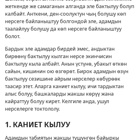
жеткенде же самаганын алганда эле бактылуу болуп
калбайт. Анткени, ден-соолуктун чың болушу көп
нерсеге байланыштуу болгондой эле, адамдын
таалайлуу болушу да көп нерсеге байланыштуу
болот.
Бардык эле адамдар бирдей эмес, андыктан
бирөөнү бактылуу кылган нерсе экинчисин
бактылуу кыла албайт. Анын үстүнө, убакыт өткөн
сайын, кишинин ою өзгөрөт. Бирок адамдын өзүн
бактылуу сезишине айрым нерселер көбүрөөк
таасир этет. Аларга каниет кылуу, ичи тардыктан
алыс болуу, башкаларды жакшы көрүү жана
кайраттуу болуу кирет. Келгиле анда, ушул
нерселерге токтололу.
1. КАНИЕТ КЫЛУУ
Адамдын табиятын жакшы түшүнгөн байыркы