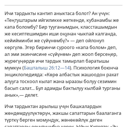
Ичи тардыкты кантип аныктаса болот? Ан үчүн:
«Теңтуштарым ийгиликке жеткенде, кубанамбы же
капа боломбу? Бир тууганымдын, классташымдын
же кесиптешимдин иши оңунан чыкпай калганда,
кейийминби же сүйүнөмбү?» — деп ойлонуп
көргүлө. Эгер биринчи суроого «капа болом» деп,
ал эми экинчисине «сүйүнөм» деп жооп берсеңер,
жүрөгүңөрдө ичи тардык тамырлап баратышы
мүмкүн (
Башталыш 26:12—14
). Психология боюнча
энциклопедияда: «Көрө албастык жашоодон рахат
алууга тоскоол кылат жана ыраазы болуу сезимин
басып салат... Бул адамды бактылуу кылбай турганы
анык»,— делет.
Ичи тардыктан арылыш үчүн башкалардын
жөндөмдүүлүктөрүн, жакшы сапаттарын баалаганга
түрткү берген момундук, жөнөкөйлүк деген
сапаттарды өрчүтүшүбүз керек. Ыйык Китепте: «Эч