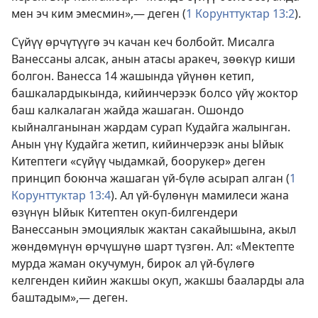
мен эч ким эмесмин»,— деген (
1 Корунттуктар 13:2
).
Сүйүү өрчүтүүгө эч качан кеч болбойт. Мисалга
Ванессаны алсак, анын атасы аракеч, зөөкүр киши
болгон. Ванесса 14 жашында үйүнөн кетип,
башкалардыкында, кийинчерээк болсо үйү жоктор
баш калкалаган жайда жашаган. Ошондо
кыйналганынан жардам сурап Кудайга жалынган.
Анын үнү Кудайга жетип, кийинчерээк аны Ыйык
Китептеги «сүйүү чыдамкай, боорукер» деген
принцип боюнча жашаган үй-бүлө асырап алган (
1
Корунттуктар 13:4
). Ал үй-бүлөнүн мамилеси жана
өзүнүн Ыйык Китептен окуп-билгендери
Ванессанын эмоциялык жактан сакайышына, акыл
жөндөмүнүн өрчүшүнө шарт түзгөн. Ал: «Мектепте
мурда жаман окучумун, бирок ал үй-бүлөгө
келгенден кийин жакшы окуп, жакшы бааларды ала
баштадым»,— деген.