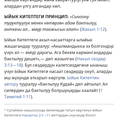
алардан үлгү алгандар көп.
ЫЙЫК КИТЕПТЕГИ ПРИНЦИП:
«Сыноону
туруктуулук менен көтөргөн адам бактылуу,
анткени ал... өмүр таажысын алат»
(
Жакып 1:12
).
Ыйык Китептеги акыл-насааттарга ылайык
жашагандар тууралуу: «Акылмандыкка ээ болгондор
үчүн ал — өмүр дарагы. Ага бекем кармангандарды
бактылуу дешет»,— деп жазылган (
Накыл сөздөр
3:13—18
). Бул сөздөрдүн калетсиздигине ынаныш
үчүн Ыйык Китептеги насаат сөздөрдү окуп, аларды
иш жүзүндө аткарып көргүлө.
Ыйык Китептин
автору
тууралуу «бактылуу Кудай» деп айтылат. Ал
силердин да бактылуу болушуңарды каалайт (
1
Тиметей 1:11
).
^
Сулайман жашоосунда эмнелерди татып көргөнүн Ыйык
Китептеги
Насаатчы 2:1—11
-аяттардан окусаңар болот.