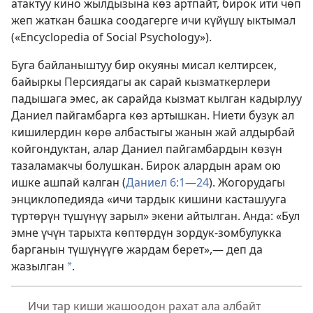
атактуу кино жылдызына көз артпайт, бирок ити чөп
жеп жаткан башка соодагерге ичи күйүшү ыктымал
(«Encyclopedia of Social Psychology»).
Буга байланыштуу бир окуяны мисал келтирсек,
байыркы Персиядагы ак сарай кызматкерлери
падышага эмес, ак сарайда кызмат кылган кадырлуу
Даниел пайгамбарга көз артышкан. Ниети бузук ал
кишилердин көрө албастыгы жанын жай алдырбай
койгондуктан, алар Даниел пайгамбардын көзүн
тазаламакчы болушкан. Бирок алардын арам ою
ишке ашпай калган (
Даниел 6:1—24
). Жогорудагы
энциклопедияда «ичи
тардык кишини касташууга
түртөрүн түшүнүү зарыл» экени айтылган. Анда: «Бул
эмне үчүн тарыхта көптөрдүн зордук-зомбулукка
барганын түшүнүүгө жардам берет»,— деп да
жазылган
.
*
Ичи тар киши жашоодон рахат ала албайт