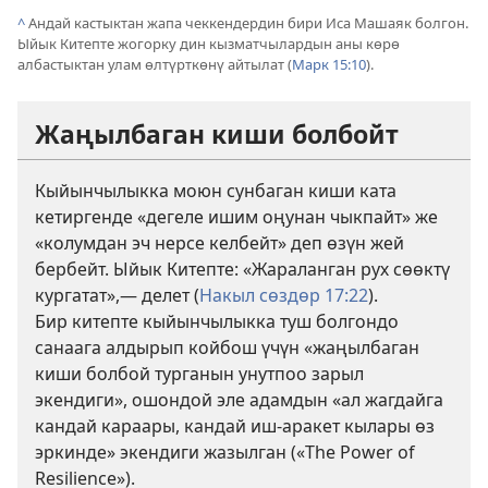
^
Андай кастыктан жапа чеккендердин бири Иса Машаяк болгон.
Ыйык Китепте жогорку дин кызматчылардын аны көрө
албастыктан улам өлтүрткөнү айтылат (
Марк 15:10
).
Жаңылбаган киши болбойт
Кыйынчылыкка моюн сунбаган киши ката
кетиргенде «дегеле ишим оңунан чыкпайт» же
«колумдан эч нерсе келбейт» деп өзүн жей
бербейт. Ыйык Китепте: «Жараланган рух сөөктү
кургатат»,— делет (
Накыл сөздөр 17:22
).
Бир китепте кыйынчылыкка туш болгондо
санаага алдырып койбош үчүн «жаңылбаган
киши болбой турганын унутпоо зарыл
экендиги», ошондой эле адамдын «ал жагдайга
кандай караары, кандай иш-аракет кылары өз
эркинде» экендиги жазылган («The Power of
Resilience»).