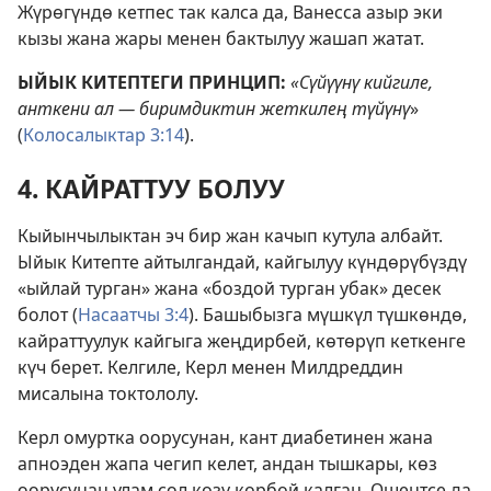
Жүрөгүндө кетпес так калса да, Ванесса азыр эки
кызы жана жары менен бактылуу жашап жатат.
ЫЙЫК КИТЕПТЕГИ ПРИНЦИП:
«Сүйүүнү кийгиле,
анткени ал — биримдиктин жеткилең түйүнү
»
(
Колосалыктар 3:14
).
4. КАЙРАТТУУ БОЛУУ
Кыйынчылыктан эч бир жан качып кутула албайт.
Ыйык Китепте айтылгандай, кайгылуу күндөрүбүздү
«ыйлай турган» жана «боздой турган убак» десек
болот (
Насаатчы 3:4
). Башыбызга мүшкүл түшкөндө,
кайраттуулук кайгыга жеңдирбей, көтөрүп кеткенге
күч берет. Келгиле, Керл менен Милдреддин
мисалына токтололу.
Керл омуртка оорусунан, кант диабетинен жана
апноэден жапа чегип келет, андан тышкары, көз
оорусунан улам сол көзү көрбөй калган. Ошентсе да