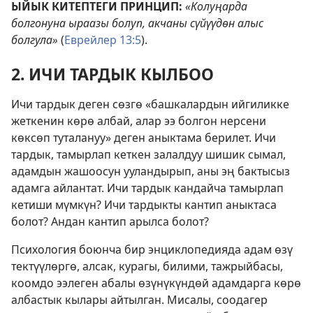
ЫЙЫК КИТЕПТЕГИ ПРИНЦИП:
«Колуңарда
болгонуна ыраазы болуп, акчаны сүйүүдөн алыс
болгула»
(
Еврейлер 13:5
).
2. ИЧИ ТАРДЫК КЫЛБОО
Ичи тардык деген сөзгө «башкалардын ийгиликке
жеткенин көрө албай, алар ээ болгон нерсени
көксөп туталануу» деген аныктама берилет. Ичи
тардык, тамырлап кеткен залалдуу шишик сымал,
адамдын жашоосун ууландырып, аны эң бактысыз
адамга айлантат. Ичи тардык кандайча тамырлап
кетиши мүмкүн? Ичи тардыкты кантип аныктаса
болот? Андан кантип арылса болот?
Психология боюнча бир энциклопедияда адам өзү
тектүүлөргө, алсак, курагы, билими, тажрыйбасы,
коомдо ээлеген абалы өзүнүкүндөй адамдарга көрө
албастык кылары айтылган. Мисалы, соодагер