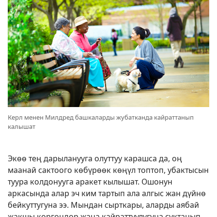
Керл менен Милдред башкаларды жубатканда кайраттанып
калышат
Экөө тең дарыланууга олуттуу карашса да, оң
маанай сактоого көбүрөөк көңүл топтоп, убактысын
туура колдонууга аракет кылышат. Ошонун
аркасында алар эч ким тартып ала алгыс жан дүйнө
бейкуттугуна ээ. Мындан сырткары, аларды аябай
жакшы көргөндөр жана кайраттуулугуна суктанып,