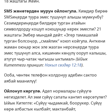
18 жаштагы Жейн.
SMS жөнөтөрдөн мурун ойлонгула.
Кимдир бирөө
SMSиңерди туура эмес түшүнүп алышы мүмкүнбү?
Сезимдериңерди билдире турган атайын
символдорду кошуп коюшуңар керек эмеспи? 21
жаштагы Эмбер мындай дейт: «Эгер тамашалай
турган болсоңор, „смайлик“ коюп койгула. Анткени
жаман оюңар жок эле жазган нерсеңерди туура
эмес түшүнүп алса, кишинин көңүлү ооруп калышы,
атүгүл чыр-чатак чыгышы ыктымал»
(Ыйык
Китептеги принцип:
Накыл сөздөр 12:18
).
Ооба, чөнтөк телефон колдонуу адебин сактоо
аябай маанилүү!
Ойлонуп көргүлө.
Адеп нормалары сүйүүгө
негизделет. Ал эми сүйүү сапаты кантип көрсөтүлөт?
Ыйык Китепте: «Сүйүү чыдамкай, боорукер. Сүйүү
көрө албастык кылбайт, мактанбайт,