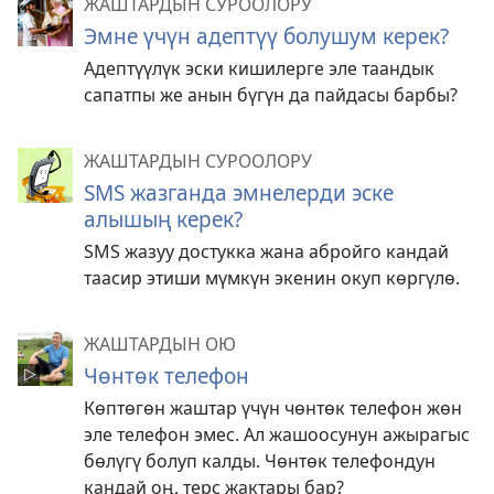
ЖАШТАРДЫН СУРООЛОРУ
Эмне үчүн адептүү болушум керек?
Адептүүлүк эски кишилерге эле таандык
сапатпы же анын бүгүн да пайдасы барбы?
ЖАШТАРДЫН СУРООЛОРУ
SMS жазганда эмнелерди эске
алышың керек?
SMS жазуу достукка жана абройго кандай
таасир этиши мүмкүн экенин окуп көргүлө.
ЖАШТАРДЫН ОЮ
Чөнтөк телефон
Көптөгөн жаштар үчүн чөнтөк телефон жөн
эле телефон эмес. Ал жашоосунун ажырагыс
бөлүгү болуп калды. Чөнтөк телефондун
кандай оң, терс жактары бар?