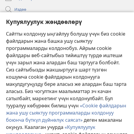
Издөө
Бийлик өкүлдөрү үчүн маалымат
Купуялуулук жөндөөлөрү
Жардам
Сайтты колдонуу ыңгайлуу болушу үчүн биз cookie
файлдарын жана башка ушу сыяктуу
Тартуулар
программаларды колдонобуз. Айрым cookie
(жаңы
терезе
файлдары веб-сайтыбыз тийиштүү түрдө иштеши
ачат)
үчүн зарыл жана алардан баш тартууга болбойт.
ОНЛАЙН КИТЕПКАНА
(жаңы
Сиз сайтыбызды жакшыртууга шарт түзгөн
терезе
®
JW Hub
кошумча cookie файлдарын колдонууга
ачат)
(жаңы
макулдугуңузду бере аласыз же алардан баш тарта
терезе
®
JW Library
ачат)
аласыз. Биз чогулткан маалыматтар эч качан
сатылбайт, маркетинг үчүн колдонулбайт. Бул
Watchtower Library
тууралуу көбүрөөк билиш үчүн
«Cookie файлдарын
жана ушу сыяктуу программаларды колдонуу
боюнча бүткүл дүйнөлүк саясат»
деген макаланы
окуңуз. Каалаган учурда
«Купуялуулук
Copyright
© 2026 Watch Tower Bible and Tract Society of Pennsylvania.