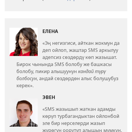
ЕЛЕНА
«Эң негизгиси, айткан жокмун да
деп ойлоп, жаштар SMS аркылуу
адепсиз сөздөрдү көп жазышат.
Бирок чынында SMS болобу же башкасы
болобу, пикир алышуунун
кандай түрү
болбосун
, андай сөздөрдөн алыс болушубуз
керек».
ЭВЕН
«SMS жазышып жаткан адамды
көрүп турбагандыктан ойлонбой
эле бир нерселерди жазып
жүрөгүн оорутуп алышың мүмкүн.