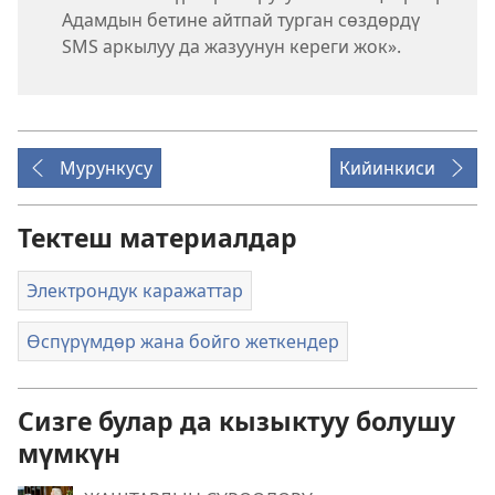
Адамдын бетине айтпай турган сөздөрдү
SMS аркылуу да жазуунун кереги жок».
Мурункусу
Кийинкиси
Тектеш материалдар
Электрондук каражаттар
Өспүрүмдөр жана бойго жеткендер
Сизге булар да кызыктуу болушу
мүмкүн