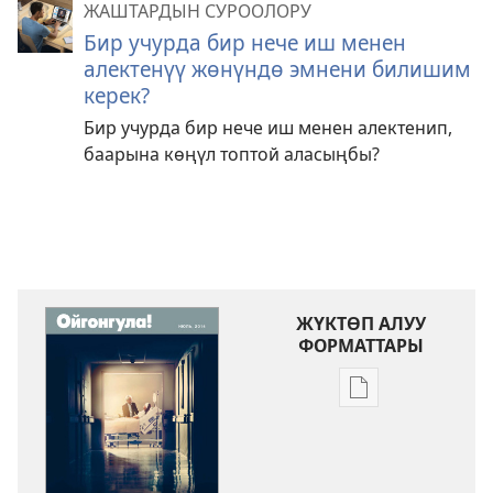
ЖАШТАРДЫН СУРООЛОРУ
Бир учурда бир нече иш менен
алектенүү жөнүндө эмнени билишим
керек?
Бир учурда бир нече иш менен алектенип,
баарына көңүл топтой аласыңбы?
ЖҮКТӨП АЛУУ
ФОРМАТТАРЫ
Адабиятты
жүктөп
алуу
форматтары