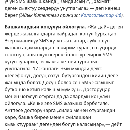
үчүн SMS жазышканда „Кандайсың?“, „рахмат“
деген сыяктуу сөздөрдү унутпагыла»,— деп кеңеш
берет
(Ыйык Китептеги принцип:
Колосалыктар 4:6
).
Башкалардын көңүлүн ойлогула.
«Жагдай» деген
жерде жазылгандарга кайрадан көңүл бурсаңар.
Эгер маанилүү SMS күтүп жатсаңар, сүйлөшүп
жаткан адамыңардан кечирим сурап, сөзүңөрдү
токтотуп, аны окуш керек болоттур. Бирок SMS
күтүп турарын, эч жакка кетпей турганын
унутпагыла. 17 жаштагы Эми мындай дейт:
«Телефонуң досуң сөзүн бүтүргөндөн кийин деле
жаныңда болот. Досуң болсо сен SMS жазышып
бүткөнчө кетип калышы мүмкүн». Досторуңар
менен чогулуп отурганда да алардын көңүлүн
ойлогула. «Кечке эле SMS жазыша бербегиле.
Антпесе досторуңарга „силер менен отургандан
көрө, башка бирөө менен сүйлөшкөн
кызыктуураак“ дегендей болуп каласыңар»,— дейт