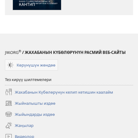
ОЙГОНГУЛА!
Башка
түшкөн
кыйынчылыкты
кантип
көтөрүп
кете
®
JW.ORG
/ ЖАХАБАНЫН КҮБӨЛӨРҮНҮН РАСМИЙ ВЕБ-САЙТЫ
алабыз?
Көрүнүшүн жөндөө
Тез кирүү шилтемелери
Жахабанын Күбөлөрүнүн келип кетишин каалайм
Жыйналышты издөө
(жаңы
терезе
Жыйындарды издөө
(жаңы
ачат)
терезе
Жаңылар
ачат)
Видеолор