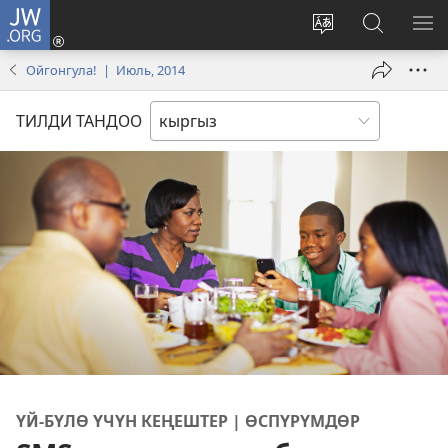
JW.ORG
Кирүү
(жаңы
Башка
JW.ORG
МЕ
терезе
тилди
сайтынан
КӨ
Ойгонгула! | Июль, 2014
ачат)
тандоо
маалыма
издөө
ТИЛДИ ТАНДОО
ҮЙ-БҮЛӨ ҮЧҮН КЕҢЕШТЕР | ӨСПҮРҮМДӨР