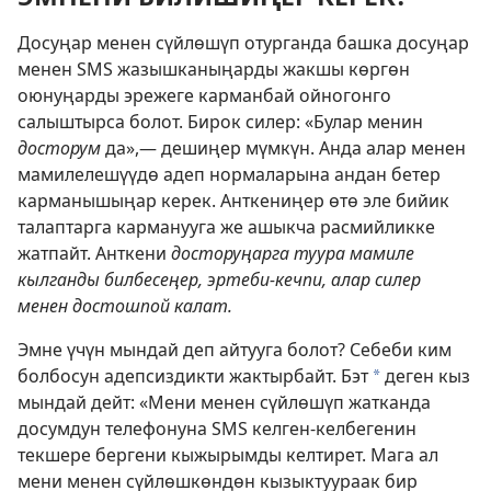
Досуңар менен сүйлөшүп отурганда башка досуңар
менен SMS жазышканыңарды жакшы көргөн
оюнуңарды эрежеге карманбай ойногонго
салыштырса болот. Бирок силер: «Булар менин
досторум
да»,— дешиңер мүмкүн. Анда алар менен
мамилелешүүдө адеп нормаларына андан бетер
карманышыңар керек. Анткениңер өтө эле бийик
талаптарга карманууга же ашыкча расмийликке
жатпайт. Анткени
досторуңарга туура мамиле
кылганды билбесеңер, эртеби-кечпи, алар силер
менен достошпой калат.
Эмне үчүн мындай деп айтууга болот? Себеби ким
болбосун адепсиздикти жактырбайт. Бэт
деген кыз
*
мындай дейт: «Мени менен сүйлөшүп жатканда
досумдун телефонуна SMS келген-келбегенин
текшере бергени кыжырымды келтирет. Мага ал
мени менен сүйлөшкөндөн кызыктуураак бир