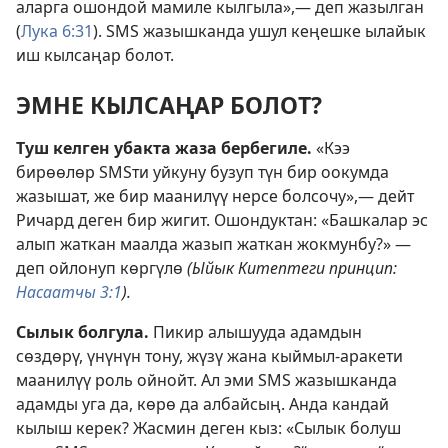
аларга ошондой мамиле кылгыла»,—
деп жазылган
(
Лука 6:31
). SMS жазышканда ушул кеңешке ылайык
иш кылсаңар болот.
ЭМНЕ КЫЛСАҢАР БОЛОТ?
Туш келген убакта жаза бербегиле.
«Кээ
бирөөлөр SMSти уйкуну бузуп түн бир оокумда
жазышат, же бир маанилүү нерсе болсочу»,— дейт
Ричард деген бир жигит. Ошондуктан: «Башкалар эс
алып жаткан маалда жазып жаткан жокмунбу?» —
деп ойлонуп көргүлө
(Ыйык Китептеги принцип:
Насаатчы 3:1
).
Сылык болгула.
Пикир алышууда адамдын
сөздөрү, үнүнүн тону, жүзү жана кыймыл-аракети
маанилүү роль ойнойт. Ал эми SMS жазышканда
адамды уга да, көрө да албайсың. Анда кандай
кылыш керек? Жасмин деген кыз: «Сылык болуш