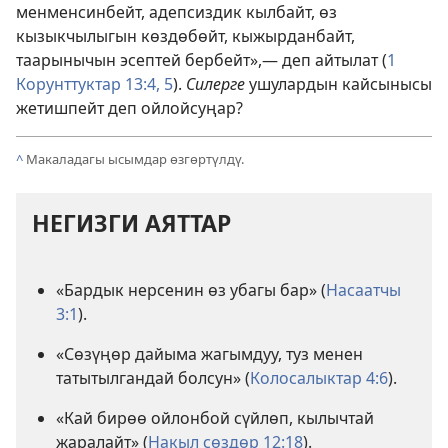
менменсинбейт, адепсиздик кылбайт, өз
кызыкчылыгын көздөбөйт, кыжырданбайт,
таарынычын эсептей бербейт»,— деп айтылат (
1
Корунттуктар 13:4, 5
).
Силерге
ушулардын кайсынысы
жетишпейт деп ойлойсуңар?
^
Макаладагы ысымдар өзгөртүлдү.
НЕГИЗГИ АЯТТАР
«Бардык нерсенин өз убагы бар» (
Насаатчы
3:1
).
«Сөзүңөр дайыма жагымдуу, туз менен
татытылгандай болсун» (
Колосалыктар 4:6
).
«Кай бирөө ойлонбой сүйлөп, кылычтай
жаралайт» (
Накыл сөздөр 12:18
).