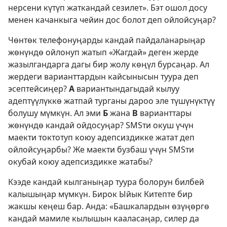
нерсени күтүп жаткандай сезилет». Бэт ошол досу
менен качанкыга чейин дос болот деп ойлойсуңар?
Чөнтөк телефонуңарды кандай пайдаланарыңар
жөнүндө ойлонуп жатып «Жагдай» деген жерде
жазылгандарга дагы бир жолу көңүл бурсаңар. Ал
жердеги варианттардын кайсынысын туура деп
эсептейсиңер?
А
вариантындагыдай кылуу
адептүүлүккө жатпай турганы дароо эле түшүнүктүү
болушу мүмкүн. Ал эми
Б
жана
В
варианттары
жөнүндө кандай ойдосуңар? SMSти окуш үчүн
маекти токтотуп коюу адепсиздикке жатат деп
ойлойсуңарбы? Же маекти бузбаш үчүн SMSти
окубай коюу адепсиздикке жатабы?
Кээде кандай кылганыңар туура болорун билбей
калышыңар мүмкүн. Бирок Ыйык Китепте бир
жакшы кеңеш бар. Анда: «Башкалардын өзүңөргө
кандай мамиле кылышын кааласаңар, силер да