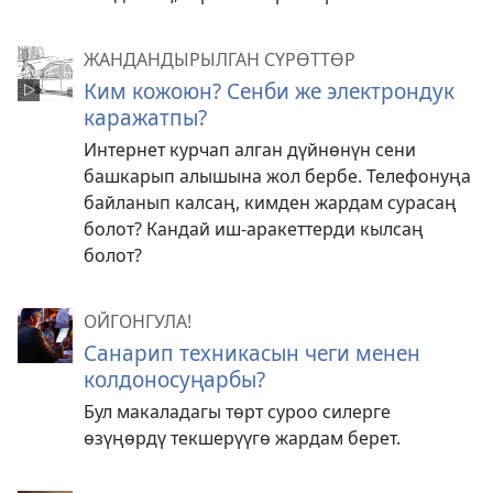
ЖАНДАНДЫРЫЛГАН СҮРӨТТӨР
Ким кожоюн? Сенби же электрондук
каражатпы?
Интернет курчап алган дүйнөнүн сени
башкарып алышына жол бербе. Телефонуңа
байланып калсаң, кимден жардам сурасаң
болот? Кандай иш-аракеттерди кылсаң
болот?
ОЙГОНГУЛА!
Санарип техникасын чеги менен
колдоносуңарбы?
Бул макаладагы төрт суроо силерге
өзүңөрдү текшерүүгө жардам берет.