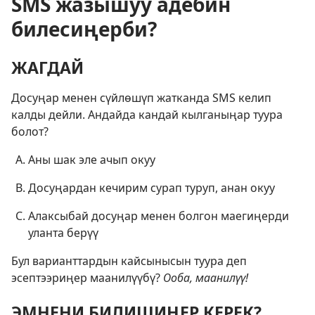
SMS жазышуу адебин
билесиңерби?
ЖАГДАЙ
Досуңар менен сүйлөшүп жатканда SMS келип
калды дейли. Андайда кандай кылганыңар туура
болот?
Аны шак эле ачып окуу
Досуңардан кечирим сурап туруп, анан окуу
Алаксыбай досуңар менен болгон маегиңерди
уланта берүү
Бул варианттардын кайсынысын туура деп
эсептээриңер маанилүүбү?
Ооба, маанилүү!
ЭМНЕНИ БИЛИШИҢЕР КЕРЕК?