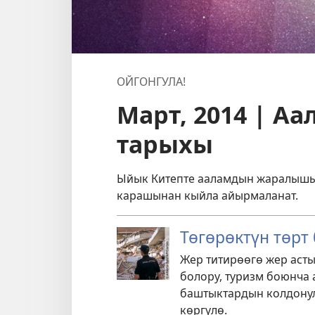
ОЙГОНГУЛА!
Март, 2014 | А
тарыхы
Ыйык Китепте ааламдын жаралышы 
карашынан кыйла айырмаланат.
Төгөрөктүн төрт
Жер титирөөгө жер аст
болору, туризм боюнча 
баштыктардын колдону
көргүлө.