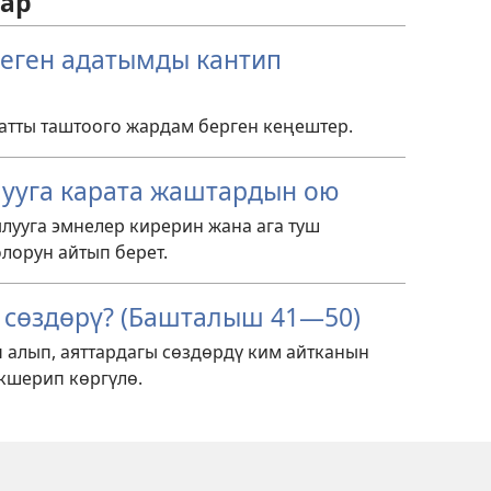
лар
деген адатымды кантип
атты таштоого жардам берген кеңештер.
лууга карата жаштардын ою
лууга эмнелер кирерин жана ага туш
лорун айтып берет.
н сөздөрү? (Башталыш 41—50)
 алып, аяттардагы сөздөрдү ким айтканын
кшерип көргүлө.