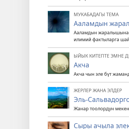
МУКАБАДАГЫ ТЕМА
Ааламдын жарал
Ааламдын жаралышына 
илимий фактыларга ша
ЫЙЫК КИТЕПТЕ ЭМНЕ Д
Акча
Акча чын эле бүт жама
ЖЕРЛЕР ЖАНА ЭЛДЕР
Эль-Сальвадорго
Жанар тоолордун мекен
Сыры ачыла эле