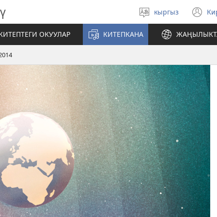
ү
кыргыз
Ки
Тилди
(
тандаңыз
те
КИТЕПТЕГИ ОКУУЛАР
КИТЕПКАНА
ЖАҢЫЛЫКТ
ач
2014