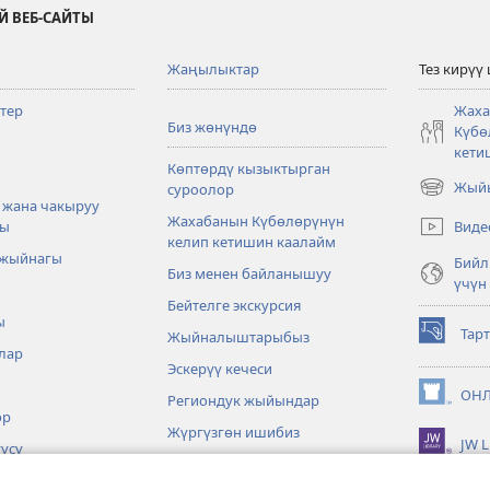
Й ВЕБ-САЙТЫ
Жаңылыктар
Тез кирүү
тер
Жаха
Биз жөнүндө
Күбө
кети
Көптөрдү кызыктырган
Жыйы
суроолор
(жаңы
 жана чакыруу
терезе
Жахабанын Күбөлөрүнүн
Виде
ры
ачат)
келип кетишин каалайм
 жыйнагы
Бийл
Биз менен байланышуу
үчүн
Бейтелге экскурсия
ы
Тар
Жыйналыштарыбыз
(жаңы
лар
терезе
Эскерүү кечеси
ачат)
ОНЛ
Региондук жыйындар
(жаңы
өр
терезе
Жүргүзгөн ишибиз
JW L
ачат)
үсү
Окуялар