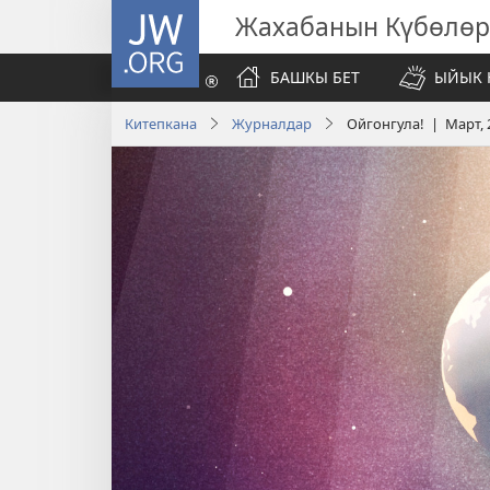
JW.ORG
Жахабанын Күбөлөр
БАШКЫ БЕТ
ЫЙЫК 
Китепкана
Журналдар
Ойгонгула! | Март, 