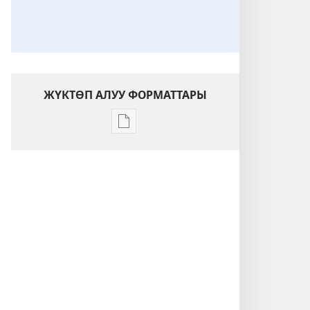
ЖҮКТӨП АЛУУ ФОРМАТТАРЫ
Адабиятты
жүктөп
алуу
форматтары
ОЙГОНГУЛА!
Ааламдын
жаралуу
тарыхы