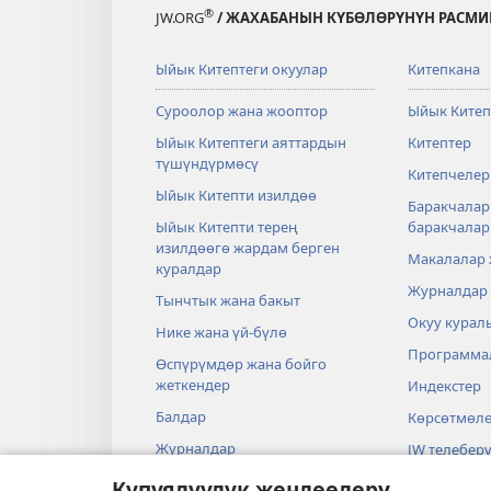
®
JW.ORG
/ ЖАХАБАНЫН КҮБӨЛӨРҮНҮН РАСМИ
Ыйык Китептеги окуулар
Китепкана
Суроолор жана жооптор
Ыйык Китеп
Ыйык Китептеги аяттардын
Китептер
түшүндүрмөсү
Китепчелер
Ыйык Китепти изилдөө
Баракчалар
Ыйык Китепти терең
баракчала
изилдөөгө жардам берген
Макалалар
куралдар
Журналдар
Тынчтык жана бакыт
Окуу курал
Нике жана үй-бүлө
Программа
Өспүрүмдөр жана бойго
жеткендер
Индекстер
Балдар
Көрсөтмөл
Журналдар
JW телеберү
Илим жана Ыйык Китеп
Видеолор
Купуялуулук жөндөөлөрү