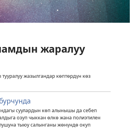
аламдын жаралуу
тууралуу жазылгандар көптөрдүн көз
 бурчунда
ындагы суулардын көп алынышы да себеп
алдыга озуп чыккан өлкө жана полиэтилен
лушуна тыюу салынганы жөнүндө окуп