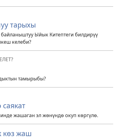
уу тарыхы
байланыштуу Ыйык Китептеги билдирүү
йкеш келеби?
ЕЛЕТ?
ндыктын тамырыбы?
 саякат
инде жашаган эл жөнүндө окуп көргүлө.
к көз жаш