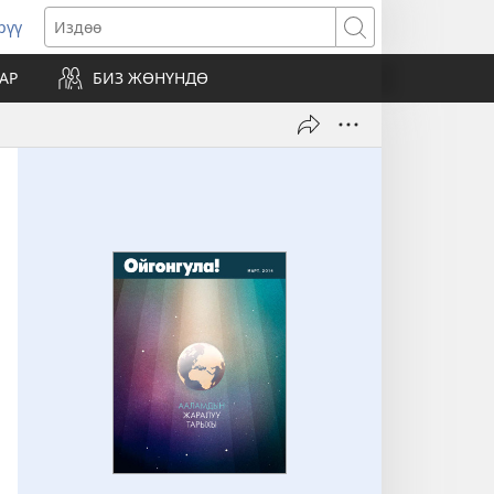
рүү
жаңы
Издөө
резе
АР
БИЗ ЖӨНҮНДӨ
ат)