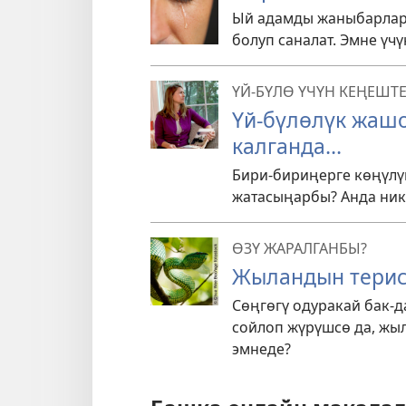
Ый адамды жаныбарлар
болуп саналат. Эмне үч
ҮЙ-БҮЛӨ ҮЧҮН КЕҢЕШТ
Үй-бүлөлүк жаш
калганда...
Бири-бириңерге көңүлү
жатасыңарбы? Анда ник
ӨЗҮ ЖАРАЛГАНБЫ?
Жыландын тери
Сөңгөгү одуракай бак-д
сойлоп жүрүшсө да, жы
эмнеде?