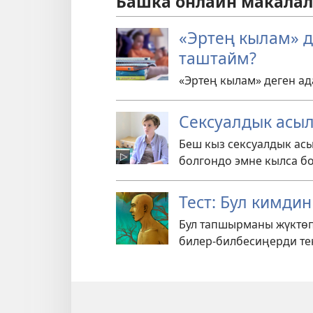
Башка онлайн макала
«Эртең кылам» 
таштайм?
«Эртең кылам» деген ад
Сексуалдык асы
Беш кыз сексуалдык асы
болгондо эмне кылса бо
Тест: Бул кимди
Бул тапшырманы жүктөп
билер-билбесиңерди те