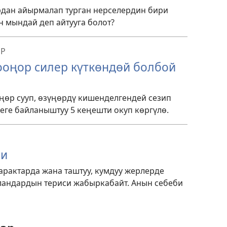
дан айырмалап турган нерселердин бири
үн мындай деп айтууга болот?
ЕР
ооңор силер күткөндөй болбой
ңөр сууп, өзүңөрдү кишенделгендей сезип
еге байланыштуу 5 кеңешти окуп көргүлө.
си
арактарда жана таштуу, кумдуу жерлерде
ландардын териси жабыркабайт. Анын себеби