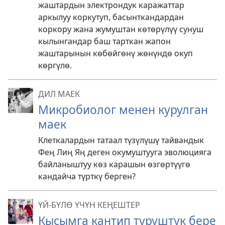
жаштардын электрондук каражаттар
аркылуу коркутуп, басынткандардан
коркору жана жумуштан көтөрүлүү сунуш
кылынгандар баш тарткан жапон
жаштарынын көбөйгөнү жөнүндө окуп
көргүлө.
ДИЛ МАЕК
Микробиолог менен курулган
маек
Клеткалардын татаал түзүлүшү тайвандык
Фең Лиң Яң деген окумуштууга эволюцияга
байланыштуу көз карашын өзгөртүүгө
кандайча түрткү берген?
ҮЙ-БҮЛӨ ҮЧҮН КЕҢЕШТЕР
Кысымга кантип туруштук бере