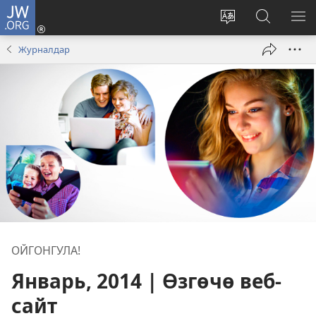
JW.ORG
Кирүү
(жаңы
Башка
JW.ORG
МЕ
терезе
тилди
сайтынан
КӨ
Журналдар
ачат)
тандоо
маалыма
издөө
ОЙГОНГУЛА!
Январь, 2014 | Өзгөчө веб-
сайт