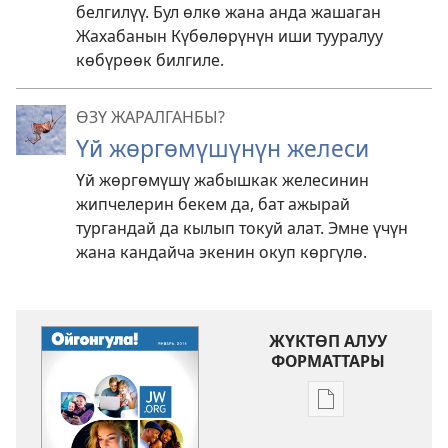
белгилүү. Бул өлкө жана анда жашаган
Жахабанын Күбөлөрүнүн иши тууралуу
көбүрөөк билгиле.
ӨЗҮ ЖАРАЛГАНБЫ?
Үй жөргөмүшүнүн желеси
Үй жөргөмүшү жабышкак желесинин
жипчелерин бекем да, бат ажырай
тургандай да кылып токуй алат. Эмне үчүн
жана кандайча экенин окуп көргүлө.
ЖҮКТӨП АЛУУ
ФОРМАТТАРЫ
Адабиятты
жүктөп