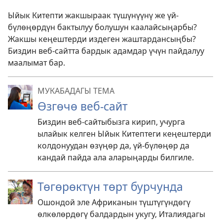
Ыйык Китепти жакшыраак түшүнүүнү же үй-
бүлөңөрдүн бактылуу болушун каалайсыңарбы?
Жакшы кеңештерди издеген жаштардансыңбы?
Биздин веб-сайтта бардык адамдар үчүн пайдалуу
маалымат бар.
МУКАБАДАГЫ ТЕМА
Өзгөчө веб-сайт
Биздин веб-сайтыбызга кирип, учурга
ылайык келген Ыйык Китептеги кеңештерди
колдонуудан өзүңөр да, үй-бүлөңөр да
кандай пайда ала аларыңарды билгиле.
Төгөрөктүн төрт бурчунда
Ошондой эле Африканын түштүгүндөгү
өлкөлөрдөгү балдардын укугу, Италиядагы