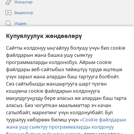
Жаңылар
ачат)
Видеолор
Издөө
Бийлик өкүлдөрү үчүн маалымат
Купуялуулук жөндөөлөрү
Жардам
Сайтты колдонуу ыңгайлуу болушу үчүн биз cookie
файлдарын жана башка ушу сыяктуу
Тартуулар
программаларды колдонобуз. Айрым cookie
(жаңы
терезе
файлдары веб-сайтыбыз тийиштүү түрдө иштеши
ачат)
үчүн зарыл жана алардан баш тартууга болбойт.
ОНЛАЙН КИТЕПКАНА
(жаңы
Сиз сайтыбызды жакшыртууга шарт түзгөн
терезе
®
JW Hub
кошумча cookie файлдарын колдонууга
ачат)
(жаңы
макулдугуңузду бере аласыз же алардан баш тарта
терезе
®
JW Library
ачат)
аласыз. Биз чогулткан маалыматтар эч качан
сатылбайт, маркетинг үчүн колдонулбайт. Бул
Watchtower Library
тууралуу көбүрөөк билиш үчүн
«Cookie файлдарын
жана ушу сыяктуу программаларды колдонуу