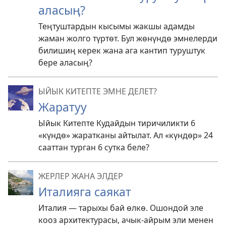
аласың?
Теңтуштардын кысымы жакшы адамды
жаман жолго түртөт. Бул жөнүндө эмнелерди
билишиң керек жана ага кантип туруштук
бере аласың?
ЫЙЫК КИТЕПТЕ ЭМНЕ ДЕЛЕТ?
Жаратуу
Ыйык Китепте Кудайдын тиричиликти 6
«күндө» жаратканы айтылат. Ал «күндөр» 24
сааттан турган 6 сутка беле?
ЖЕРЛЕР ЖАНА ЭЛДЕР
Италияга саякат
Италия — тарыхы бай өлкө. Ошондой эле
кооз архитектурасы, ачык-айрым эли менен