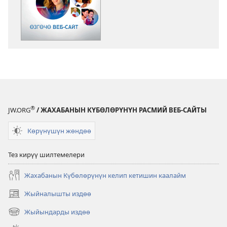
алуу
форматтары
ОЙГОНГУЛА!
Өзгөчө
веб-
сайт
®
JW.ORG
/ ЖАХАБАНЫН КҮБӨЛӨРҮНҮН РАСМИЙ ВЕБ-САЙТЫ
Көрүнүшүн жөндөө
Тез кирүү шилтемелери
Жахабанын Күбөлөрүнүн келип кетишин каалайм
Жыйналышты издөө
(жаңы
терезе
Жыйындарды издөө
(жаңы
ачат)
терезе