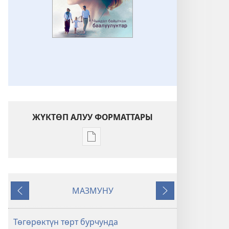
ЖҮКТӨП АЛУУ ФОРМАТТАРЫ
Адабиятты
жүктөп
алуу
форматтары
МАЗМУНУ
ОЙГОНГУЛА!
Мурункусу
Кийинкиси
Чындап
байыткан
Төгөрөктүн төрт бурчунда
баалуулуктар