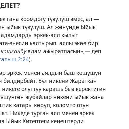
ЕЛЕТ?
ек гана коомдогу түзүлүш эмес, ал —
ен ыйык түзүлүш. Ал жөнүндө Ыйык
й адамдарды эркек-аял кылып
ата-энесин калтырып, аялы экөө бир
 кошконду
адам ажыратпасын»,— деп
алыш 2:24
).
дөр эркек менен аялдын баш кошушун
н билдирбейт. Бул никени Жараткан
, никеге олуттуу карашыбыз керектигин
 түшүнгөн жубайлар никени ыйык жана
штик катары көрүп, коломто отун
ат. Никеде турган аял менен эркек
да Ыйык Китептеги кеңештерди