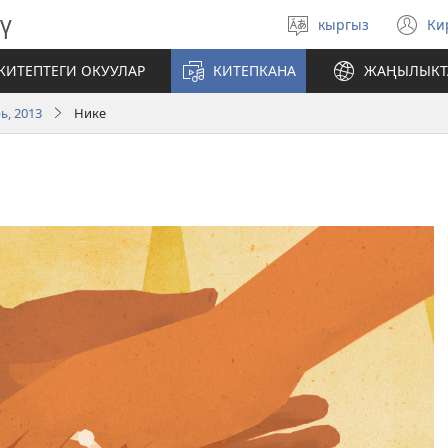
ү
кыргыз
Ки
Тилди
(
тандаңыз
те
КИТЕПТЕГИ ОКУУЛАР
КИТЕПКАНА
ЖАҢЫЛЫКТ
ач
ь, 2013
Нике