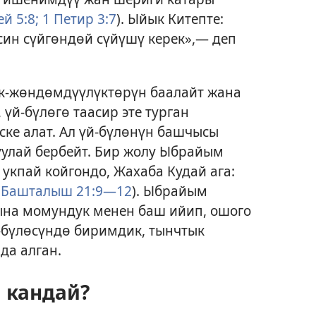
й 5:8;
1 Петир 3:7
). Ыйык Китепте:
син сүйгөндөй сүйүшү керек»,— деп
к-жөндөмдүүлүктөрүн баалайт жана
 үй-бүлөгө таасир эте турган
ке алат. Ал үй-бүлөнүн башчысы
ңуулай бербейт. Бир жолу Ыбрайым
кпай койгондо, Жахаба Кудай ага:
(
Башталыш 21:9—12
). Ыбрайым
на момундук менен баш ийип, ошого
-бүлөсүндө биримдик, тынчтык
да алган.
 кандай?