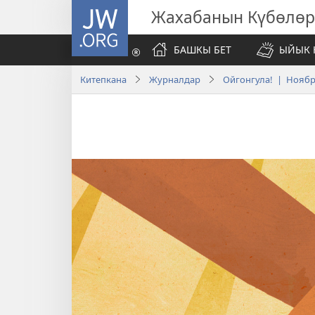
JW.ORG
Жахабанын Күбөлөр
БАШКЫ БЕТ
ЫЙЫК 
Китепкана
Журналдар
Ойгонгула! | Ноябр