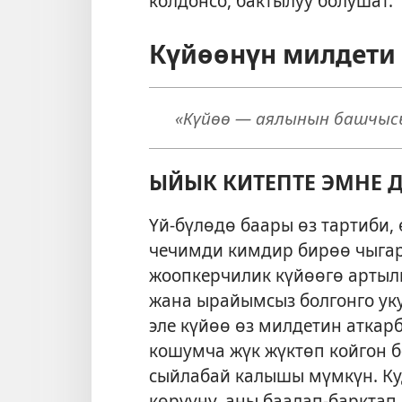
колдонсо, бактылуу болушат.
Күйөөнүн милдети
«Күйөө — аялынын башчысы
ЫЙЫК КИТЕПТЕ ЭМНЕ Д
Үй-бүлөдө баары өз тартиби,
чечимди кимдир бирөө чыгар
жоопкерчилик күйөөгө артылг
жана ырайымсыз болгонго ук
эле күйөө өз милдетин аткар
кошумча жүк жүктөп койгон б
сыйлабай калышы мүмкүн. Ку
көрүүнү, аны баалап-баркта