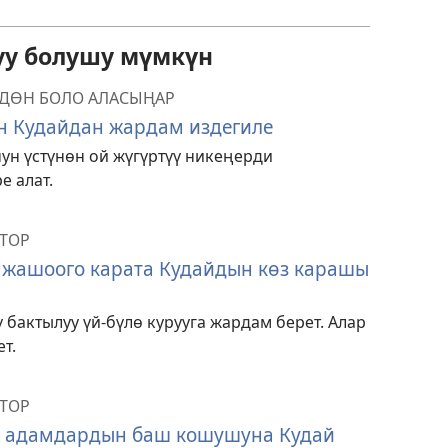
уу болушу мүмкүн
РДӨН БОЛО АЛАСЫҢАР
н Кудайдан жардам издегиле
ун үстүнөн ой жүгүртүү никеңерди
е алат.
ТОР
у жашоого карата Кудайдын көз карашы
бактылуу үй-бүлө курууга жардам берет. Алар
т.
ТОР
ы адамдардын баш кошушуна Кудай