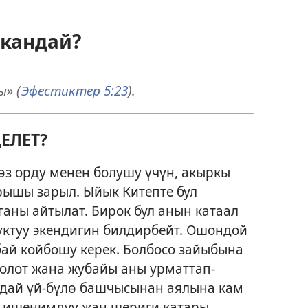
 кандай?
» (
Эфестиктер 5:23
).
ЕЛЕТ?
 өз орду менен болушу үчүн, акыркы
ышы зарыл. Ыйык Китепте бул
аны айтылат. Бирок бул анын катаал
уктуу экендигин билдирбейт. Ошондой
бай койбошу керек. Болбосо зайыбына
олот жана жубайы аны урматтап-
дай үй-бүлө башчысынан аялына кам
п, ишенимдүү жан шериги катары