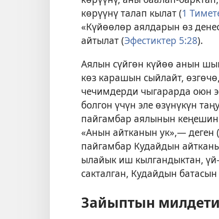
көрүүнү талап кылат (
1 Тимете
«Күйөөлөр аялдарын өз дене
айтылат (
Эфестиктер 5:28
).
Аялын сүйгөн күйөө анын шы
көз карашын сыйлайт, өзгөчө,
чечимдерди чыгарарда оюн эс
болгон үчүн эле өзүнүкүн та
пайгамбар аялынын кеңешин у
«Анын айтканын ук»,— деген 
пайгамбар Кудайдын айтканы
ылайык иш кылгандыктан, үй
сакталган, Кудайдын батасын 
Зайыптын милдети