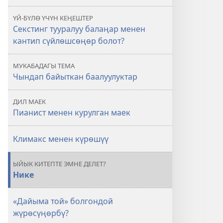
ҮЙ-БҮЛӨ ҮЧҮН КЕҢЕШТЕР
Секстинг тууралуу балаңар менен
кантип сүйлөшсөңөр болот?
МУКАБАДАГЫ ТЕМА
Чындап байыткан баалуулуктар
ДИЛ МАЕК
Пианист менен курулган маек
Климакс менен күрөшүү
ЫЙЫК КИТЕПТЕ ЭМНЕ ДЕЛЕТ?
Нике
«Дайыма той» болгондой
жүрөсүңөрбү?