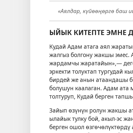
«Аялдар, күйөөңөргө баш ий
ЫЙЫК КИТЕПТЕ ЭМНЕ Д
Кудай Адам атага аял жарат
жалгыз болгону жакшы эмес. 
жардамчы жаратайын»,— деге
эркекти толуктап тургудай к
бирдей же анын атаандашы б
болушун каалаган. Адам ата 
толтуруп, Кудай берген тап
Зайып өзүнүн ролун жакшы ат
ылайык тулку бой, акыл-эс жа
берген ошол өзгөчөлүктөрдү