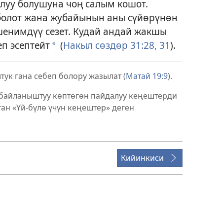
ылуу болушуна чоң салым кошот.
болот жана жубайынын аны сүйөрүнөн
шенимдүү сезет. Кудай андай жакшы
еп эсептейт
(
Накыл сөздөр 31:28,
31
).
*
ук гана себеп болору жазылат (
Матай 19:9
).
 байланыштуу көптөгөн пайдалуу кеңештерди
ан «Үй-бүлө үчүн кеңештер» деген
Кийинкиси