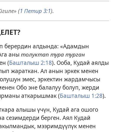
гиле» (
1 Петир 3:1
).
ЕЛЕТ?
ып берердин алдында: «Адамдын
Ага аны
толуктап тура турган
н (
Башталыш 2:18
). Ооба, Кудай аялды
ылып жараткан. Ал анын эркек менен
олушун эмес, эркектин жардамчысы
менен Обо эне балалуу болуп, жерди
шырманы аткарышмак (
Башталыш 1:28
).
кара алышы үчүн, Кудай ага ошого
на сезимдерди берген. Аял Кудай
 акылмандык, мээримдүүлүк менен