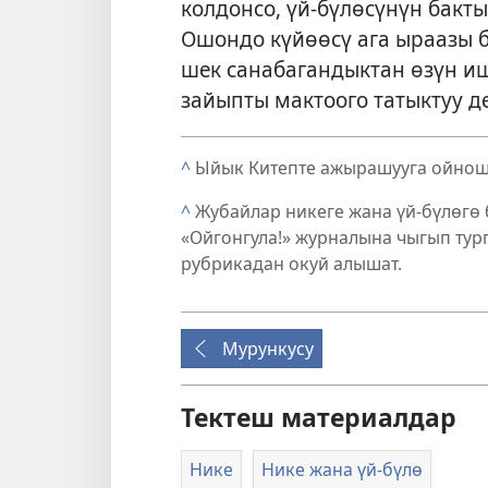
колдонсо, үй-бүлөсүнүн бакт
Ошондо күйөөсү ага ыраазы 
шек санабагандыктан өзүн и
зайыпты мактоого татыктуу д
^
Ыйык Китепте ажырашууга ойношт
^
Жубайлар никеге жана үй-бүлөгө
«Ойгонгула!» журналына чыгып тург
рубрикадан окуй алышат.
Мурункусу
Тектеш материалдар
Нике
Нике жана үй-бүлө