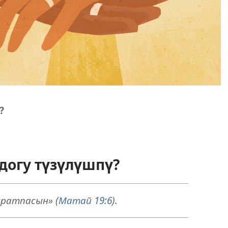
?
догу түзүлүшпү?
ратпасын» (
Матай 19:6
).