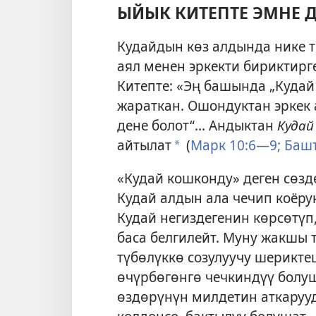
ЫЙЫК КИТЕПТЕ ЭМНЕ Д
Кудайдын көз алдында нике т
аял менен эркекти бириктирг
Китепте: «Эң башында „Куда
жараткан. Ошондуктан эркек 
дене болот“... Андыктан
Кудай
айтылат
(
Марк 10:6—9;
Башт
*
«Кудай кошконду» деген сөз
Кудай алдын ала чечип коёру
Кудай негиздегенин көрсөтүп
баса белгилейт. Муну жакшы
түбөлүккө созулуучу шерикте
өчүрбөгөнгө чечкиндүү болуш
өздөрүнүн милдетин аткаруу