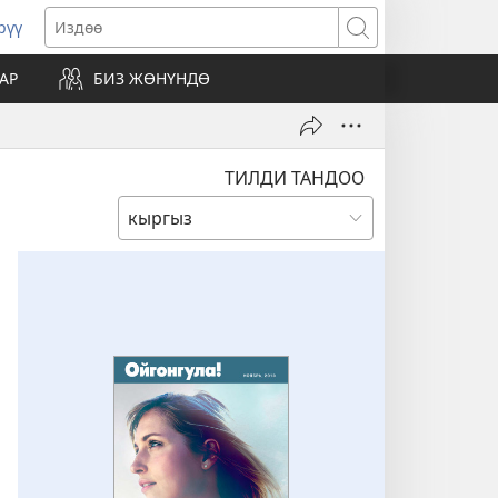
рүү
жаңы
Издөө
резе
АР
БИЗ ЖӨНҮНДӨ
ат)
ТИЛДИ ТАНДОО