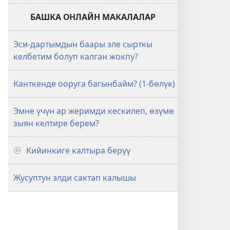
БАШКА ОНЛАЙН МАКАЛАЛАР
Эси-дартымдын баары эле сырткы
келбетим болуп калган жокпу?
Канткенде ооруга багынбайм? (1-бөлүк)
Эмне үчүн ар жеримди кескилеп, өзүмө
зыян келтире берем?
Кийинкиге калтыра берүү
Жусуптун элди сактап калышы