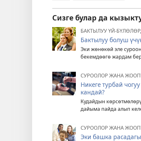
Сизге булар да кызыкт
БАКТЫЛУУ ҮЙ-БҮЛӨЛӨ
Бактылуу болуш үчү
Эки жөнөкөй эле суроон
бекемдөөгө жардам бер
СУРООЛОР ЖАНА ЖООП
Никеге турбай чогу
кандай?
Кудайдын көрсөтмөлөрү 
дайыма пайда алып келе
СУРООЛОР ЖАНА ЖООП
Эки башка расадаг