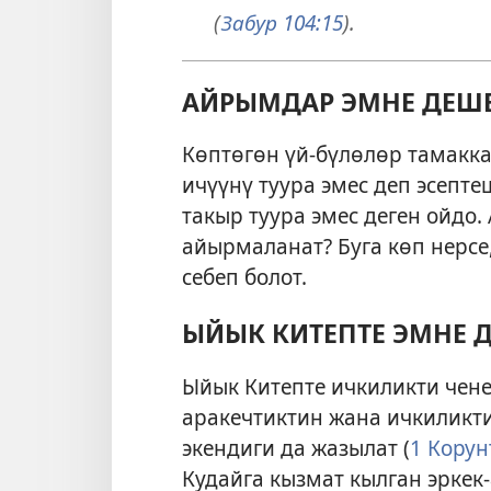
(
Забур 104:15
).
АЙРЫМДАР ЭМНЕ ДЕШЕ
Көптөгөн үй-бүлөлөр тамакк
ичүүнү туура эмес деп эсепт
такыр туура эмес деген ойдо
айырмаланат? Буга көп нерсе,
себеп болот.
ЫЙЫК КИТЕПТЕ ЭМНЕ Д
Ыйык Китепте ичкиликти чене
аракечтиктин жана ичкиликти
экендиги да жазылат (
1 Корун
Кудайга кызмат кылган эркек