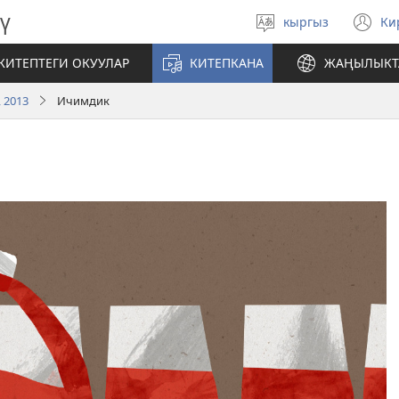
ү
кыргыз
Ки
Тилди
(
тандаңыз
те
КИТЕПТЕГИ ОКУУЛАР
КИТЕПКАНА
ЖАҢЫЛЫКТ
ач
 2013
Ичимдик