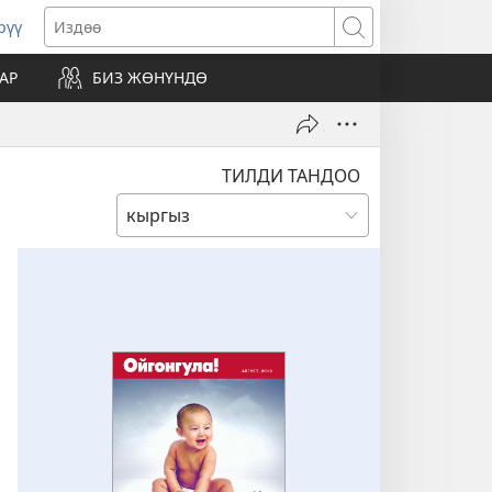
рүү
жаңы
Издөө
резе
АР
БИЗ ЖӨНҮНДӨ
ат)
ТИЛДИ ТАНДОО