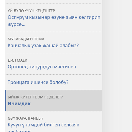
алабыз?
ҮЙ-БҮЛӨ ҮЧҮН КЕҢЕШТЕР
Өспүрүм кызыңар өзүнө зыян келтирип
жүрсө...
МУКАБАДАГЫ ТЕМА
Канчалык узак жашай алабыз?
ДИЛ МАЕК
Ортопед-хирургдун маегинен
Троицага ишенсе болобу?
ЫЙЫК КИТЕПТЕ ЭМНЕ ДЕЛЕТ?
Ичимдик
ӨЗҮ ЖАРАЛГАНБЫ?
Күчүн үнөмдөй билген селсаяк
альбатрос