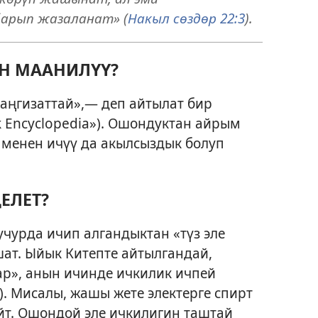
барып жазаланат» (
Накыл сөздөр 22:3
).
ҮН МААНИЛҮҮ?
аңгизаттай»,— деп айтылат бир
 Encyclopedia»). Ошондуктан айрым
 менен ичүү да акылсыздык болуп
ЕЛЕТ?
учурда ичип алгандыктан «түз эле
т. Ыйык Китепте айтылгандай,
ар», анын ичинде ичкилик ичпей
). Мисалы, жашы жете электерге спирт
йт. Ошондой эле ичкилигин таштай