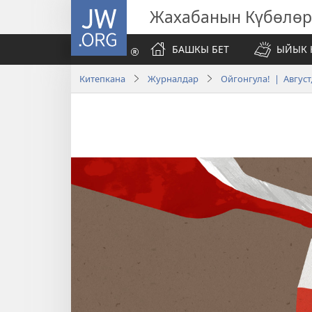
JW.ORG
Жахабанын Күбөлөр
БАШКЫ БЕТ
ЫЙЫК 
Китепкана
Журналдар
Ойгонгула! | Август,