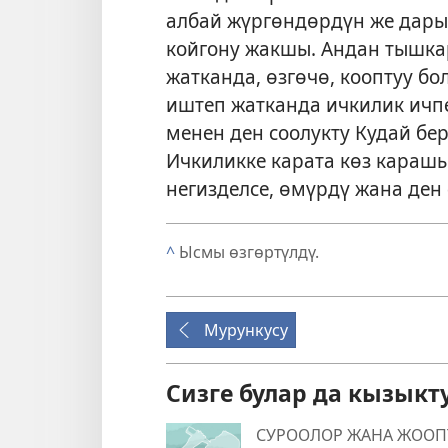
албай жүргөндөрдүн же дары
койгону жакшы. Андан тышка
жатканда, өзгөчө, кооптуу 
иштеп жатканда ичкилик ичп
менен ден соолукту Кудай бер
Ичкиликке карата көз караш
негизделсе, өмүрдү жана ден 
^
Ысмы өзгөртүлдү.
Мурункусу
Сизге булар да кызыкт
СУРООЛОР ЖАНА ЖООП