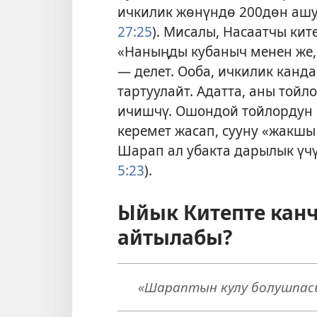
ичкилик жөнүндө 200дөн ашуу
27:25
). Мисалы, Насаатчы ки
«Наныңды кубаныч менен же
— делет. Ооба, ичкилик канд
тартуулайт. Адатта, аны тойл
ичишчү. Ошондой тойлордун
керемет жасап, сууну «жакшы
Шарап ал убакта дарылык үчү
5:23
).
Ыйык Китепте канч
айтылабы?
«Шараптын кулу болушпасы