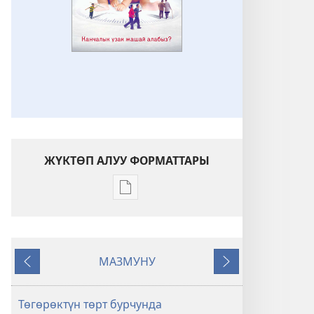
ЖҮКТӨП АЛУУ ФОРМАТТАРЫ
Адабиятты
жүктөп
алуу
форматтары
МАЗМУНУ
ОЙГОНГУЛА!
Мурункусу
Кийинкиси
Канчалык
узак
Төгөрөктүн төрт бурчунда
жашай