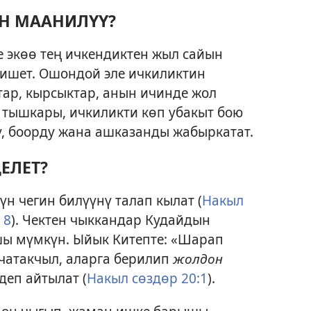
ҮН МААНИЛҮҮ?
е экөө тең ичкендиктен жыл сайын
гишет. Ошондой эле ичкиликтин
ар, кырсыктар, анын ичинде жол
 тышкары, ичкиликти көп убакыт бою
ү, боорду жана ашказанды жабыркатат.
ЕЛЕТ?
н чегин билүүнү талап кылат (
Накыл
8
). Чектен чыккандар Кудайдын
 мүмкүн. Ыйык Китепте: «Шарап
чатакчыл, аларга берилип
жолдон
деп айтылат (
Накыл сөздөр 20:1
).