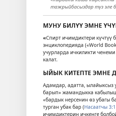
тажрыйбасыздар түз эле 
МУНУ БИЛҮҮ ЭМНЕ ҮЧ
«
Спирт ичимдиктери күчтүү б
энциклопедияда («World Book
учурларда ичкиликти ченеми
калат.
ЫЙЫК КИТЕПТЕ ЭМНЕ Д
Адамдар, адатта, ылайыксыз 
барып» жамандыкка кабылыша
«бардык нерсенин өз убагы б
турган убак бар (
Насаатчы 3:1
ичимдиктерин ичкенге болбо