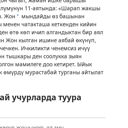
дон чыгып, жаман ишке барышы
өлүмүнүн 11-аятында: «Шарап жакшы
н. Жон
мындайды өз башынан
*
ы менен чатакташа кеткенден кийин
ен өтө көп ичип алгандыктан бир аял
ин Жон кылган ишине аябай өкүнүп,
чечкен. Ичкиликти ченемсиз ичүү
өн тышкары ден соолукка зыян
олгон мамилеге доо кетирет. Ыйык
к өмүрдү мурастабай турганы айтылат
ай учурларда туура
көрүп жашынат, ал эми