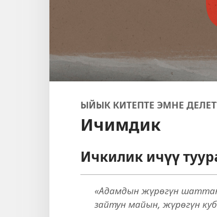
ЫЙЫК КИТЕПТЕ ЭМНЕ ДЕЛЕТ
Ичимдик
Ичкилик ичүү туур
«Адамдын жүрөгүн шатта
зайтун майын, жүрөгүн ку