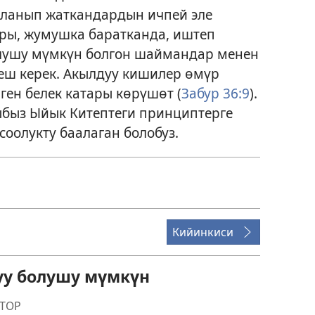
ланып жаткандардын ичпей эле
ры, жумушка баратканда, иштеп
болушу мүмкүн болгон шаймандар менен
еш керек. Акылдуу кишилер өмүр
ген белек катары көрүшөт (
Забур 36:9
).
ыбыз Ыйык Китептеги принциптерге
соолукту баалаган болобуз.
Кийинкиси
уу болушу мүмкүн
ТОР