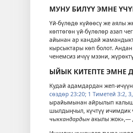
МУНУ БИЛҮҮ ЭМНЕ ҮЧ
Үй-бүлөдө күйөөсү же аялы ж
көптөгөн үй-бүлөлөр азап че
айынан ар кандай жамандыкт
кырсыктары көп болот. Андан
ченемсиз ичүү мээни, жүрөкт
ЫЙЫК КИТЕПТЕ ЭМНЕ Д
Кудай адамдардан жеп-ичүүнү
сөздөр 23:20;
1 Тиметей 3:2, 3,
ырайымынан айрылып калышы
шылдыңчыл, күчтүү ичимдик 
чыккандардын
акылы жок»,— 