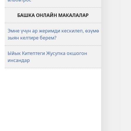
БАШКА ОНЛАЙН МАКАЛАЛАР
Эмне үчүн ар жеримди кескилеп, өзүмө
зыян келтире берем?
Ыйык Китептеги Жусупка окшогон
инсандар