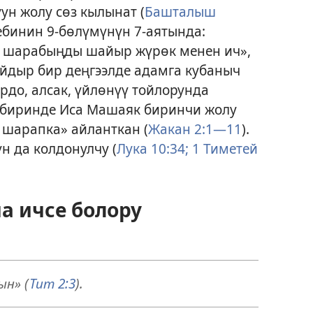
н жолу сөз кылынат (
Башталыш
тебинин 9-бөлүмүнүн 7-аятында:
, шарабыңды шайыр жүрөк менен ич»,
айдыр бир деңгээлде адамга кубаныч
ордо, алсак, үйлөнүү тойлорунда
 биринде Иса Машаяк биринчи жолу
 шарапка» айланткан (
Жакан 2:1—11
).
н да колдонулчу (
Лука 10:34;
1 Тиметей
а ичсе болору
н» (
Тит 2:3
).