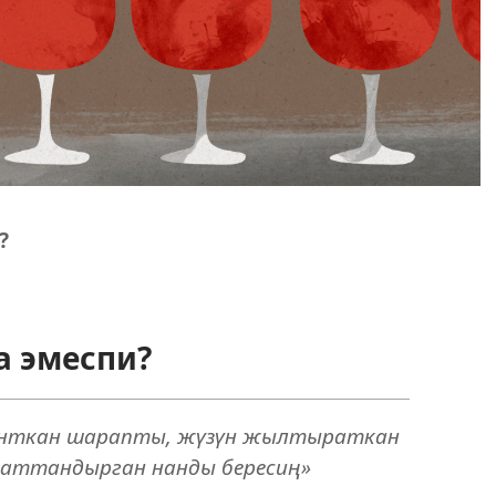
?
а эмеспи?
нткан шарапты, жүзүн жылтыраткан
баттандырган нанды бересиң»