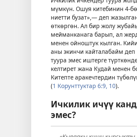
Ичкилик ичкендер туура жол
мүмкүн. Ошуя китебинин 4-б
ниетти бузат»,— деп жазылга
өткөргөн. Ал бир жолу жубай
мейманканага барып, ал жерд
менен ойноштук кылган. Кий
аны экинчи кайталабайм деп 
туура эмес иштерге түрткөнд
келтирет жана Кудай менен б
Китепте аракечтердин түбөлү
(
1 Корунттуктар 6:9, 10
).
Ичкилик ичүү канд
эмес?
«Кыраакы киши кырсыкты 