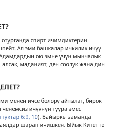
Т?
а отурганда спирт ичимдиктерин
ешпейт. Ал эми башкалар ичкилик ичүү
. Адамдардын ою эмне үчүн мынчалык
 алсак, маданият, ден соолук жана дин
ЕЛЕТ?
ми менен ичсе болору айтылат, бирок
 ченемсиз ичүүнүн туура эмес
ттуктар 6:9, 10
). Байыркы заманда
-аялдар шарап ичишкен. Ыйык Китепте