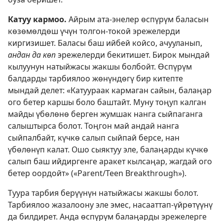
Катуу кармоо.
Айрым ата-энелер өспүрүм баласын
көзөмөлдөш үчүн толгон-токой эрежелерди
киргизишет. Баласы баш ийбей койсо, ачууланып,
андан да көп
эрежелерди бекитишет. Бирок мындай
кылуунун натыйжасы жакшы болбойт. Өспүрүм
балдарды тарбиялоо жөнүндөгү бир китепте
мындай делет: «Катуураак кармаган сайын, балаңар
ого бетер каршы боло баштайт. Муну тоңуп калган
майды үбөлөнө берген жумшак нанга сыйпаганга
салыштырса болот. Тоңгон май андай нанга
сыйпалбайт, күчкө салып сыйпай берсе, нан
үбөлөнүп калат. Ошо сыяктуу эле, балаңарды күчкө
салып баш ийдиргенге аракет кылсаңар, жагдай ого
бетер оордойт» («Parent/Teen Breakthrough»).
Туура тарбия берүүнүн натыйжасы жакшы болот.
Тарбиялоо жазалоону эле эмес, насааттап-үйрөтүүнү
да билдирет. Анда өспүрүм балаңарды эрежелерге