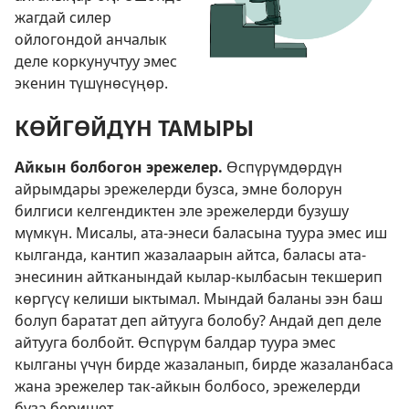
жагдай силер
ойлогондой анчалык
деле коркунучтуу эмес
экенин түшүнөсүңөр.
КӨЙГӨЙДҮН ТАМЫРЫ
Айкын болбогон эрежелер.
Өспүрүмдөрдүн
айрымдары эрежелерди бузса, эмне болорун
билгиси келгендиктен эле эрежелерди бузушу
мүмкүн. Мисалы, ата-энеси баласына туура эмес иш
кылганда, кантип жазалаарын айтса, баласы ата-
энесинин айтканындай кылар-кылбасын текшерип
көргүсү келиши ыктымал. Мындай баланы ээн баш
болуп баратат деп айтууга болобу? Андай деп деле
айтууга болбойт. Өспүрүм балдар туура эмес
кылганы үчүн бирде жазаланып, бирде жазаланбаса
жана эрежелер так-айкын болбосо, эрежелерди
буза беришет.