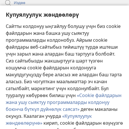
Издөө
Бийлик өкүлдөрү үчүн маалымат
Купуялуулук жөндөөлөрү
Жардам
Сайтты колдонуу ыңгайлуу болушу үчүн биз cookie
файлдарын жана башка ушу сыяктуу
Тартуулар
программаларды колдонобуз. Айрым cookie
(жаңы
терезе
файлдары веб-сайтыбыз тийиштүү түрдө иштеши
ачат)
үчүн зарыл жана алардан баш тартууга болбойт.
ОНЛАЙН КИТЕПКАНА
(жаңы
Сиз сайтыбызды жакшыртууга шарт түзгөн
терезе
®
JW Hub
кошумча cookie файлдарын колдонууга
ачат)
(жаңы
макулдугуңузду бере аласыз же алардан баш тарта
терезе
®
JW Library
ачат)
аласыз. Биз чогулткан маалыматтар эч качан
сатылбайт, маркетинг үчүн колдонулбайт. Бул
Watchtower Library
тууралуу көбүрөөк билиш үчүн
«Cookie файлдарын
жана ушу сыяктуу программаларды колдонуу
боюнча бүткүл дүйнөлүк саясат»
деген макаланы
окуңуз. Каалаган учурда
«Купуялуулук
Copyright
© 2026 Watch Tower Bible and Tract Society of Pennsylvania.
жөндөөлөрүнө»
кирип, cookie файлдарын өзүңүзгө
КОЛДОНУУ ШАРТТАРЫ
|
КУПУЯЛУУЛУК САЯСАТЫ
|
КУПУЯЛУУЛУК