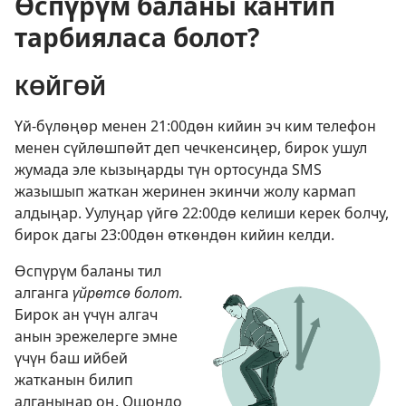
Өспүрүм баланы кантип
тарбияласа болот?
КӨЙГӨЙ
Үй-бүлөңөр менен 21:00дөн кийин эч ким телефон
менен сүйлөшпөйт деп чечкенсиңер, бирок ушул
жумада эле кызыңарды түн ортосунда SMS
жазышып жаткан жеринен экинчи жолу кармап
алдыңар. Уулуңар үйгө 22:00дө келиши керек болчу,
бирок дагы 23:00дөн өткөндөн кийин келди.
Өспүрүм баланы тил
алганга
үйрөтсө болот.
Бирок ан үчүн алгач
анын эрежелерге эмне
үчүн баш ийбей
жатканын билип
алганыңар оң. Ошондо