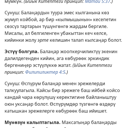
мүмкүн.
(Ыйык Китептеги принцип:
Матай 5:37
.)
Сунуш: Балаңардын туура эмес кылганына көз
жумуп койбой, ар бир «кылмышынын» кесепетин
сөзсүз тартарын түшүнгөнгө жардам бергиле.
Мисалы, ал белгиленген убакыттан кеч келсе,
кийинки жолу
эрте
келишин талап кылсаңар болот.
Эстүү болгула.
Балаңар жоопкерчиликтүү экенин
далилдегенден кийин, ага көбүрөөк эркиндик
бергениңер эстүүлүккө жатат.
(Ыйык Китептеги
принцип:
Филипиликтер 4:5
.)
Сунуш: Өспүрүм балаңар менен эрежелерди
талкуулагыла. Кайсы бир эрежеге баш ийбей койсо
кандай чара көрүлүшү керектигине байланыштуу
оюн уксаңар болот. Өспүрүмдөр түзгөнгө өздөрү
катышкан эрежелерге көбүрөөк баш ийишет.
Мүнөзүн калыптагыла.
Максатыңар балаңарды