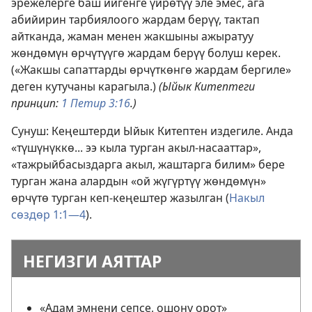
эрежелерге баш ийгенге үйрөтүү эле эмес, ага
абийирин тарбиялоого жардам берүү, тактап
айтканда, жаман менен жакшыны ажыратуу
жөндөмүн өрчүтүүгө жардам берүү болуш керек.
(«Жакшы сапаттарды өрчүткөнгө жардам бергиле»
деген кутучаны карагыла.)
(Ыйык Китептеги
принцип:
1 Петир 3:16
.)
Сунуш: Кеңештерди Ыйык Китептен издегиле. Анда
«түшүнүккө... ээ кыла турган акыл-насааттар»,
«тажрыйбасыздарга акыл, жаштарга билим» бере
турган жана алардын «ой жүгүртүү жөндөмүн»
өрчүтө турган кеп-кеңештер жазылган (
Накыл
сөздөр 1:1—4
).
НЕГИЗГИ АЯТТАР
«Адам эмнени сепсе, ошону орот»