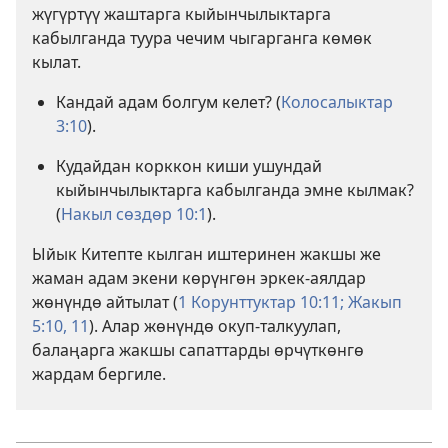
жүгүртүү жаштарга кыйынчылыктарга
кабылганда туура чечим чыгарганга көмөк
кылат.
Кандай адам болгум келет? (
Колосалыктар
3:10
).
Кудайдан корккон киши ушундай
кыйынчылыктарга кабылганда эмне кылмак?
(
Накыл сөздөр 10:1
).
Ыйык Китепте кылган иштеринен жакшы же
жаман адам экени көрүнгөн эркек-аялдар
жөнүндө айтылат (
1 Корунттуктар 10:11;
Жакып
5:10, 11
). Алар жөнүндө окуп-талкуулап,
балаңарга жакшы сапаттарды өрчүткөнгө
жардам бергиле.