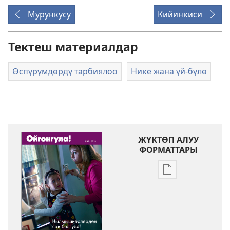
Мурункусу
Кийинкиси
Тектеш материалдар
Өспүрүмдөрдү тарбиялоо
Нике жана үй-бүлө
ЖҮКТӨП АЛУУ
ФОРМАТТАРЫ
Адабиятты
жүктөп
алуу
форматтары
ОЙГОНГУЛА!