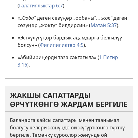
(
Галатиялыктар 6:7
).
«
„Ооба“
деген сөзүңөр „ообаны“,
„жок“
деген
сөзүңөр „жокту“ билдирсин» (
Матай 5:37
).
«Эстүүлүгүңөр бардык адамдарга белгилүү
болсун» (
Филипиликтер 4:5
).
«Абийириңерди таза сактагыла» (
1 Петир
3:16
).
ЖАКШЫ САПАТТАРДЫ
ӨРЧҮТКӨНГӨ ЖАРДАМ БЕРГИЛЕ
Балаңарга кайсы сапаттары менен таанымал
болгусу келери жөнүндө ой жүгүрткөнгө түрткү
бергиле. Төмөнкү суроолор жөнүндө ой