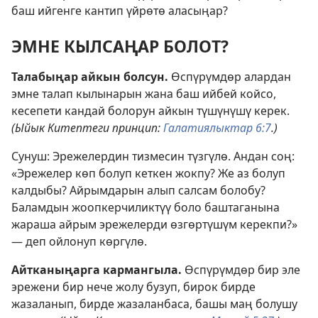
баш ийгенге кантип үйрөтө аласыңар?
ЭМНЕ КЫЛСАҢАР БОЛОТ?
Талабыңар айкын болсун.
Өспүрүмдөр алардан
эмне талап кылынарын жана баш ийбей койсо,
кесепети кандай болорун айкын түшүнүшү керек.
(Ыйык Китептеги принцип:
Галатиялыктар 6:7
.)
Сунуш: Эрежелердин тизмесин түзгүлө. Андан соң:
«Эрежелер көп болуп кеткен жокпу? Же аз болуп
калдыбы? Айрымдарын алып салсам болобу?
Баламдын жоопкерчиликтүү боло баштаганына
жараша айрым эрежелерди өзгөртүшүм керекпи?»
— деп ойлонуп көргүлө.
Айтканыңарга кармангыла.
Өспүрүмдөр бир эле
эрежени бир нече жолу бузуп, бирок бирде
жазаланып, бирде жазаланбаса, башы маң болушу