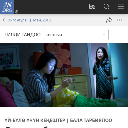
JW.ORG
Кирүү
(жаңы
Башка
JW.ORG
МЕ
терезе
тилди
сайтынан
КӨ
Ойгонгула! | Май, 2013
ачат)
тандоо
маалыма
издөө
ТИЛДИ ТАНДОО
ҮЙ-БҮЛӨ ҮЧҮН КЕҢЕШТЕР | БАЛА ТАРБИЯЛОО