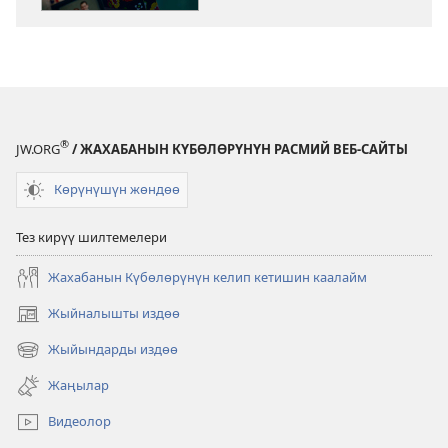
Кылмышкерле
сак
болгула!
®
JW.ORG
/ ЖАХАБАНЫН КҮБӨЛӨРҮНҮН РАСМИЙ ВЕБ-САЙТЫ
Көрүнүшүн жөндөө
Тез кирүү шилтемелери
Жахабанын Күбөлөрүнүн келип кетишин каалайм
Жыйналышты издөө
(жаңы
терезе
Жыйындарды издөө
(жаңы
ачат)
терезе
Жаңылар
ачат)
Видеолор