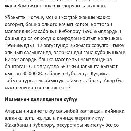
жана Замбия коңшу өлкөлөрүнө качышкан.
Убакыттын өтүшү менен жагдай жакшы жакка
өзгөрүп, башка өлкөгө качып кеткен көптөгөн
малавилик Жахабанын Күбөлөрү 1990-жылдардын
башында өз өлкөсүнө кайрадан кайтып келишкен.
1993-жылдын 12-августунда 26 жылга созулган тыюу
алынып салынганда, алар кандай гана кубанышкан!
Бирок аларды башка маселе тынчсыздандыра
баштаган. Ошол учурда 583 жыйналышта кызмат
кылган 30 000 Жахабанын Күбөсүнүн Кудайга
табына турган ылайыктуу жайы жок болчу. Алар бул
маселени кантип чечишкен?
Иш менен далилденген сүйүү
Алардын ишине тыюу салынбай калгандан кийинки
алгачкы алты жылдын ичинде жергиликтүү
Жахабанын Күбөлөрү, ресурстары чектелүү болсо