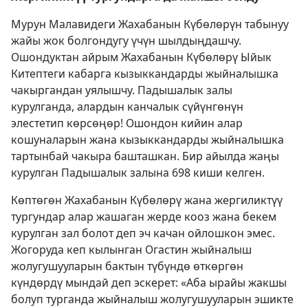
Мурун Малавидеги Жахабанын Күбөлөрүн табынуу
жайы жок болгондугу үчүн шылдыңдашчу.
Ошондуктан айрым Жахабанын Күбөлөрү Ыйык
Китептеги кабарга кызыккандарды жыйналышка
чакыргандан уялышчу. Падышалык залы
курулганда, алардын канчалык сүйүнгөнүн
элестетип көрсөңөр! Ошондон кийин алар
кошуналарын жана кызыккандарды жыйналышка
тартынбай чакыра башташкан. Бир айылда жаңы
курулган Падышалык залына 698 киши келген.
Көптөгөн Жахабанын Күбөлөрү жана жергиликтүү
тургундар алар жашаган жерде кооз жана бекем
курулган зал болот деп эч качан ойлошкон эмес.
Жогоруда кеп кылынган Огастин жыйналыш
жолугушууларын бактын түбүндө өткөргөн
күндөрдү мындай деп эскерет: «Аба ырайы жакшы
болуп турганда жыйналыш жолугушууларын эшикте