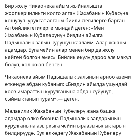
Бир жолу Чикаонека айым жыйналышта
жоопкерчиликти колго алган Жахабанын Күбөсүнө
кошулуп, уруксат алганы бийликтегилерге барган.
Ал бийликтегилерге мындай деген: «Мен
Жахабанын Күбөлөрүнүн биздин айылга
Падышалык залын курушун каалайм. Алар жакшы
адамдар. Буга чейин алар менен бир да жолу
көйгөй болгон эмес». Бийлик өкүлү дароо эле макул
болуп, кол коюп берген.
Чикаонека айым Падышалык залынын арноо аземи
өткөндө абдан кубанып: «Биздин айылда ушундай
кооз имараттын курулганына абдан сүйүнүп,
сыймыктанып турам»,— деген.
Малавилик Жахабанын Күбөлөрү жана башка
адамдар өлкө боюнча Падышалык залдарынын
курулганына азыркыга чейин ыраазычылыктарын
билдирүүдө. Бул өлкөдөгү Жахабанын Күбөлөрү