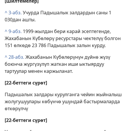
[Шилтемелер]
^
3-абз.
Учурда Падышалык залдардын саны 1
030дан ашты.
^
9-абз.
1999-жылдан бери карай эсептегенде,
Жахабанын Күбөлөрү ресурстары чектелүү болгон
151 өлкөдө 23 786 Падышалык залын курду.
^
28-абз.
Жахабанын Күбөлөрүнүн дүйнө жүзү
боюнча жүргүзүлүп жаткан иши ыктыярдуу
тартуулар менен каржыланат.
[22-беттеги сүрөт]
Падышалык залдары курулганга чейин жыйналыш
жолугушуулары көбүнчө ушундай бастырмаларда
өткөрүлчү
[22-беттеги сүрөт]