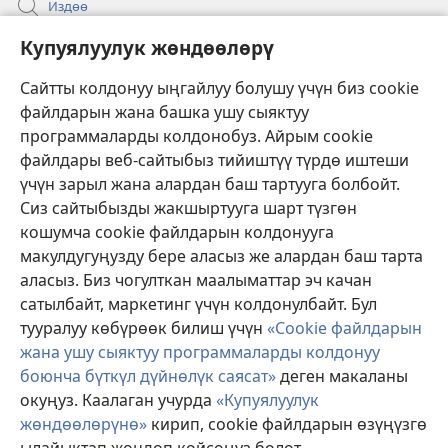
Издөө
Бийлик өкүлдөрү үчүн маалымат
Купуялуулук жөндөөлөрү
Жардам
Сайтты колдонуу ыңгайлуу болушу үчүн биз cookie
файлдарын жана башка ушу сыяктуу
Тартуулар
программаларды колдонобуз. Айрым cookie
(жаңы
терезе
файлдары веб-сайтыбыз тийиштүү түрдө иштеши
ачат)
үчүн зарыл жана алардан баш тартууга болбойт.
ОНЛАЙН КИТЕПКАНА
(жаңы
Сиз сайтыбызды жакшыртууга шарт түзгөн
терезе
®
JW Hub
кошумча cookie файлдарын колдонууга
ачат)
(жаңы
макулдугуңузду бере аласыз же алардан баш тарта
терезе
®
JW Library
ачат)
аласыз. Биз чогулткан маалыматтар эч качан
сатылбайт, маркетинг үчүн колдонулбайт. Бул
Watchtower Library
тууралуу көбүрөөк билиш үчүн
«Cookie файлдарын
жана ушу сыяктуу программаларды колдонуу
боюнча бүткүл дүйнөлүк саясат»
деген макаланы
окуңуз. Каалаган учурда
«Купуялуулук
Copyright
© 2026 Watch Tower Bible and Tract Society of Pennsylvania.
жөндөөлөрүнө»
кирип, cookie файлдарын өзүңүзгө
КОЛДОНУУ ШАРТТАРЫ
|
КУПУЯЛУУЛУК САЯСАТЫ
|
КУПУЯЛУУЛУК