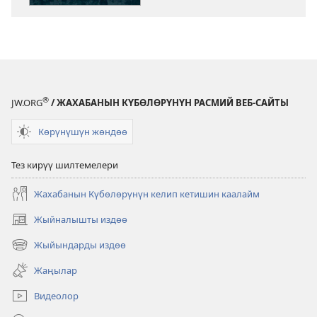
Июль, 2012
®
JW.ORG
/ ЖАХАБАНЫН КҮБӨЛӨРҮНҮН РАСМИЙ ВЕБ-САЙТЫ
Көрүнүшүн жөндөө
Тез кирүү шилтемелери
Жахабанын Күбөлөрүнүн келип кетишин каалайм
Жыйналышты издөө
(жаңы
терезе
Жыйындарды издөө
(жаңы
ачат)
терезе
Жаңылар
ачат)
Видеолор