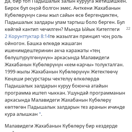
да, бир топ Падышалык залын курууга жетишишкен.
Бирок бул оңой болгон эмес. Анткени Жахабанын
Күбөлөрүнүн саны жыл сайын өсө бергендиктен,
Падышалык залдары улам тартыш боло берген. Бул
көйгөй кантип чечилген? Мында Ыйык Китептеги
2 Корунттуктар 8:14
тө жазылган принцип чоң роль
ойногон. Башка өлкөдө жашаган
ишенимдештеринин акча каражаты «тең
бөлүштүрүлгөнүнүн» аркасында Малавидеги
Жахабанын Күбөлөрүнүн «кем-карчы» толукталган.
1999-жылы Жахабанын Күбөлөрүнүн Жетектөөчү
Кеңеши ресурстары чектелүү өлкөлөрдө
Падышалык залдарын куруу боюнча атайын
программа иштеп чыккан. Ушундай программанын
аркасында Малавидеги Жахабанын Күбөлөрү
көптөгөн Падышалык залдарын тез аранын ичинде
кура алышкан
.
*
Малавидеги Жахабанын Күбөлөрү бир кездерде