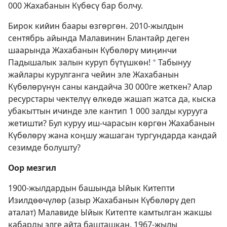
000 Жахабанын Күбөсү бар болчу.
Бирок кийин баары өзгөргөн. 2010-жылдын
сентябрь айында Малавинин Блантайр деген
шаарында Жахабанын Күбөлөрү миңинчи
Падышалык залын куруп бүтүшкөн!
Табынуу
*
жайлары курулганга чейин эле Жахабанын
Күбөлөрүнүн саны кандайча 30 000ге жеткен? Алар
ресурстары чектелүү өлкөдө жашап жатса да, кыска
убакыттын ичинде эле кантип 1 000 залды курууга
жетишти? Бул куруу иш-чарасын көргөн Жахабанын
Күбөлөрү жана коңшу жашаган тургундарда кандай
сезимде болушту?
Оор мезгил
1900-жылдардын башында Ыйык Китепти
Изилдөөчүлөр (азыр Жахабанын Күбөлөрү деп
аталат) Малавиде Ыйык Китепте камтылган жакшы
кабарды элге айта башташкан. 1967-жылы