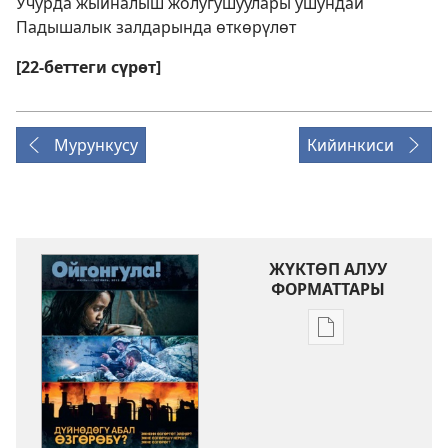
Учурда жыйналыш жолугушуулары ушундай
Падышалык залдарында өткөрүлөт
[22-беттеги сүрөт]
Мурункусу
Кийинкиси
ЖҮКТӨП АЛУУ
ФОРМАТТАРЫ
Адабиятты
жүктөп
алуу
форматтары
ОЙГОНГУЛА!