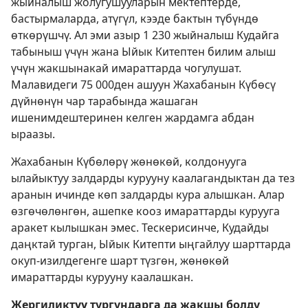
жыйналыш жолугушууларын мектептерде,
бастырмаларда, атүгүл, кээде бактын түбүндө
өткөрүшчү. Ал эми азыр 1 230 жыйналыш Кудайга
табыныш үчүн жана Ыйык Китептен билим алыш
үчүн жакшынакай имараттарда чогулушат.
Малавидеги 75 000ден ашуун Жахабанын Күбөсү
дүйнөнүн чар тарабында жашаган
ишенимдештеринен келген жардамга абдан
ыраазы.
Жахабанын Күбөлөрү жөнөкөй, колдонууга
ылайыктуу залдарды курууну каалагандыктан да тез
аранын ичинде көп залдарды кура алышкан. Алар
өзгөчөлөнгөн, ашепке кооз имараттарды курууга
аракет кылышкан эмес. Тескерисинче, Кудайды
даңктай турган, Ыйык Китепти ыңгайлуу шарттарда
окуп-изилдегенге шарт түзгөн, жөнөкөй
имараттарды курууну каалашкан.
Жергиликтүү тургундарга да жакшы болду