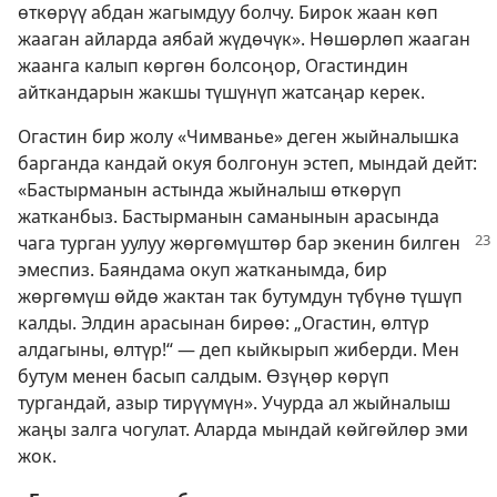
өткөрүү абдан жагымдуу болчу. Бирок жаан көп
жааган айларда аябай жүдөчүк». Нөшөрлөп жааган
жаанга калып көргөн болсоңор, Огастиндин
айткандарын жакшы түшүнүп жатсаңар керек.
Огастин бир жолу «Чимванье» деген жыйналышка
барганда кандай окуя болгонун эстеп, мындай дейт:
«Бастырманын астында жыйналыш өткөрүп
жатканбыз. Бастырманын саманынын арасында
чага турган уулуу жөргөмүштөр
бар экенин билген
эмеспиз. Баяндама окуп жатканымда, бир
жөргөмүш өйдө жактан так бутумдун түбүнө түшүп
калды. Элдин арасынан бирөө: „Огастин, өлтүр
алдагыны, өлтүр!“ — деп кыйкырып жиберди. Мен
бутум менен басып салдым. Өзүңөр көрүп
тургандай, азыр тирүүмүн». Учурда ал жыйналыш
жаңы залга чогулат. Аларда мындай көйгөйлөр эми
жок.