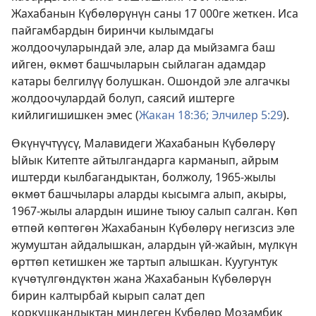
Жахабанын Күбөлөрүнүн саны 17 000ге жеткен. Иса
пайгамбардын биринчи кылымдагы
жолдоочуларындай эле, алар да мыйзамга баш
ийген, өкмөт башчыларын сыйлаган адамдар
катары белгилүү болушкан. Ошондой эле алгачкы
жолдоочулардай болуп, саясий иштерге
кийлигишишкен эмес (
Жакан 18:36;
Элчилер 5:29
).
Өкүнүчтүүсү, Малавидеги Жахабанын Күбөлөрү
Ыйык Китепте айтылгандарга карманып, айрым
иштерди кылбагандыктан, болжолу, 1965-жылы
өкмөт башчылары аларды кысымга алып, акыры,
1967-жылы алардын ишине тыюу салып салган. Көп
өтпөй көптөгөн Жахабанын Күбөлөрү негизсиз эле
жумуштан айдалышкан, алардын үй-жайын, мүлкүн
өрттөп кетишкен же тартып алышкан. Куугунтук
күчөтүлгөндүктөн жана Жахабанын Күбөлөрүн
бирин калтырбай кырып салат деп
коркушкандыктан миңдеген Күбөлөр Мозамбик