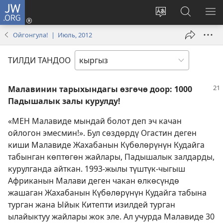
JW.ORG
Кирүү
(жаңы
Башка
JW.ORG
МЕ
терезе
тилди
сайтынан
КӨ
Ойгонгула! | Июль, 2012
ачат)
тандоо
маалыма
издөө
ТИЛДИ ТАНДОО
Малавинин тарыхындагы өзгөчө доор: 1000
Падышалык залы курулду!
«МЕН Малавиде мындай болот деп эч качан
ойлогон эмесмин!». Бул сөздөрдү Огастин деген
киши Малавиде Жахабанын Күбөлөрүнүн Кудайга
табынган көптөгөн жайлары, Падышалык залдарды,
курулганда айткан. 1993-жылы түштүк-чыгыш
Африканын Малави деген чакан өлкөсүндө
жашаган Жахабанын Күбөлөрүнүн Кудайга табына
турган жана Ыйык Китепти изилдей турган
ылайыктуу жайлары жок эле. Ал учурда Малавиде 30