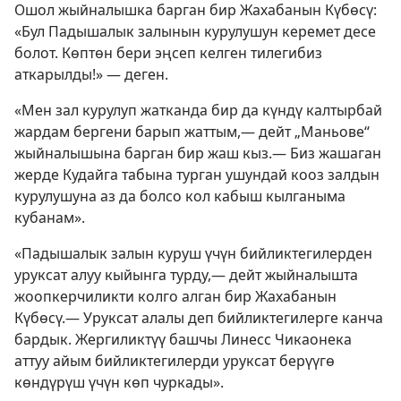
Ошол жыйналышка барган бир Жахабанын Күбөсү:
«Бул Падышалык залынын курулушун керемет десе
болот. Көптөн бери эңсеп келген тилегибиз
аткарылды!» — деген.
«Мен зал курулуп жатканда бир да күндү калтырбай
жардам бергени барып жаттым,— дейт „Маньове“
жыйналышына барган бир жаш кыз.— Биз жашаган
жерде Кудайга табына турган ушундай кооз залдын
курулушуна аз да болсо кол кабыш кылганыма
кубанам».
«Падышалык залын куруш үчүн бийликтегилерден
уруксат алуу кыйынга турду,— дейт жыйналышта
жоопкерчиликти колго алган бир Жахабанын
Күбөсү.— Уруксат алалы деп бийликтегилерге канча
бардык. Жергиликтүү башчы Линесс Чикаонека
аттуу айым бийликтегилерди уруксат берүүгө
көндүрүш үчүн көп чуркады».