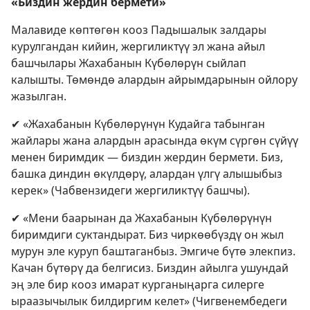
«Биздин жердин бермети»
Малавиде көптөгөн кооз Падышалык залдары
курулгандан кийин, жергиликтүү эл жана айыл
башчылары Жахабанын Күбөлөрүн сыйлап
калышты. Төмөндө алардын айрымдарынын ойлору
жазылган.
✔ «Жахабанын Күбөлөрүнүн Кудайга табынган
жайлары жана алардын арасында өкүм сүргөн сүйүү
менен биримдик — биздин жердин бермети. Биз,
башка диндин өкүлдөрү, алардан үлгү алышыбыз
керек» (Чабвензидеги жергиликтүү башчы).
✔ «Мени баарынан да Жахабанын Күбөлөрүнүн
биримдиги суктандырат. Биз чиркөөбүздү он жыл
мурун эле куруп баштаганбыз. Эмгиче бүтө элекпиз.
Качан бүтөрү да белгисиз. Биздин айылга ушундай
эң эле бир кооз имарат курганыңарга силерге
ыраазычылык билдиргим келет» (Чигвенембедеги