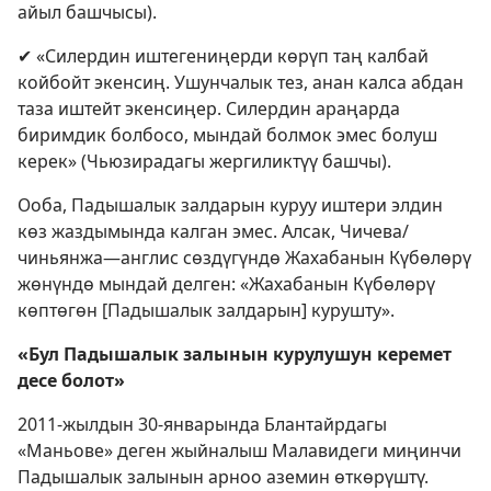
айыл башчысы).
✔ «Силердин иштегениңерди көрүп таң калбай
койбойт экенсиң. Ушунчалык тез, анан калса абдан
таза иштейт экенсиңер. Силердин араңарда
биримдик болбосо, мындай болмок эмес болуш
керек» (Чьюзирадагы жергиликтүү башчы).
Ооба, Падышалык залдарын куруу иштери элдин
көз жаздымында калган эмес. Алсак, Чичева/
чиньянжа—англис сөздүгүндө Жахабанын Күбөлөрү
жөнүндө мындай делген: «Жахабанын Күбөлөрү
көптөгөн [Падышалык залдарын] курушту».
«Бул Падышалык залынын курулушун керемет
десе болот»
2011-жылдын 30-январында Блантайрдагы
«Маньове» деген жыйналыш Малавидеги миңинчи
Падышалык залынын арноо аземин өткөрүштү.