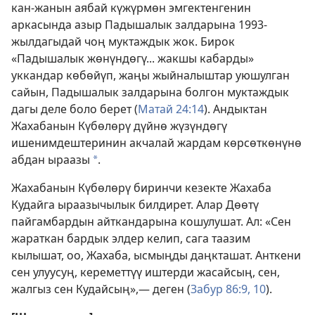
кан-жанын аябай күжүрмөн эмгектенгенин
аркасында азыр Падышалык залдарына 1993-
жылдагыдай чоң муктаждык жок. Бирок
«Падышалык жөнүндөгү... жакшы кабарды»
уккандар көбөйүп, жаңы жыйналыштар уюшулган
сайын, Падышалык залдарына болгон муктаждык
дагы деле боло берет (
Матай 24:14
). Андыктан
Жахабанын Күбөлөрү дүйнө жүзүндөгү
ишенимдештеринин акчалай жардам көрсөткөнүнө
абдан ыраазы
.
*
Жахабанын Күбөлөрү биринчи кезекте Жахаба
Кудайга ыраазычылык билдирет. Алар Дөөтү
пайгамбардын айткандарына кошулушат. Ал: «Сен
жараткан бардык элдер келип, сага таазим
кылышат, оо, Жахаба, ысмыңды даңкташат. Анткени
сен улуусуң, кереметтүү иштерди жасайсың, сен,
жалгыз сен Кудайсың»,— деген (
Забур 86:9, 10
).