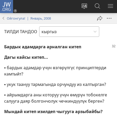
JW.ORG
Кирүү
(жаңы
Башка
JW.ORG
МЕ
терезе
тилди
сайтынан
КӨ
Ойгонгула! | Январь, 2008
ачат)
тандоо
маалыма
издөө
ТИЛДИ ТАНДОО
Бардык адамдарга арналган китеп
Дагы кайсы китеп...
▪ бардык адамдар үчүн өзгөрүлгүс принциптерди
камтыйт?
▪ укук таануу тармагында орчундуу из калтырган?
▪ айрымдарга аны которуу үчүн өмүрүн тобокелге
салууга даяр болгончолук чечкиндүүлүк берген?
Мындай китеп изилдеп чыгууга арзыбайбы?