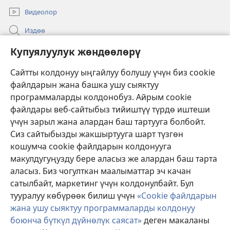
Видеолор
Издөө
Бийлик өкүлдөрү үчүн маалымат
Купуялуулук жөндөөлөрү
Жардам
Сайтты колдонуу ыңгайлуу болушу үчүн биз cookie
файлдарын жана башка ушу сыяктуу
Тартуулар
программаларды колдонобуз. Айрым cookie
(жаңы
терезе
файлдары веб-сайтыбыз тийиштүү түрдө иштеши
ачат)
үчүн зарыл жана алардан баш тартууга болбойт.
ОНЛАЙН КИТЕПКАНА
(жаңы
Сиз сайтыбызды жакшыртууга шарт түзгөн
терезе
®
JW Hub
кошумча cookie файлдарын колдонууга
ачат)
(жаңы
макулдугуңузду бере аласыз же алардан баш тарта
терезе
®
JW Library
ачат)
аласыз. Биз чогулткан маалыматтар эч качан
сатылбайт, маркетинг үчүн колдонулбайт. Бул
Watchtower Library
тууралуу көбүрөөк билиш үчүн
«Cookie файлдарын
жана ушу сыяктуу программаларды колдонуу
боюнча бүткүл дүйнөлүк саясат»
деген макаланы