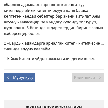
«Бардык адамдарга арналган китеп» аттуу
китепчеде Ыйык Китепти окууга дагы башка
көптөгөн кандай себептер бар экени айтылат. Аны
алууну кааласаңар, төмөндөгү купонду толтуруп,
журналдын 5-бетиндеги даректердин бирине салып
жиберсеңер болот.
□ «Бардык адамдарга арналган китеп» китепчесин ...
тилинде алууну каалайм.
□ Ыйык Китепти үйдөн акысыз изилдегим келет.
Мурункусу
Кийинкиси
ЖҮКТӨП АЛУУ ФОРМАТТАРЫ