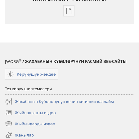
Адабиятты
жүктөп
алуу
форматтары
ОЙГОНГУЛА!
Январь, 2008
®
JW.ORG
/ ЖАХАБАНЫН КҮБӨЛӨРҮНҮН РАСМИЙ ВЕБ-САЙТЫ
Көрүнүшүн жөндөө
Тез кирүү шилтемелери
Жахабанын Күбөлөрүнүн келип кетишин каалайм
Жыйналышты издөө
(жаңы
терезе
Жыйындарды издөө
(жаңы
ачат)
терезе
Жаңылар
ачат)