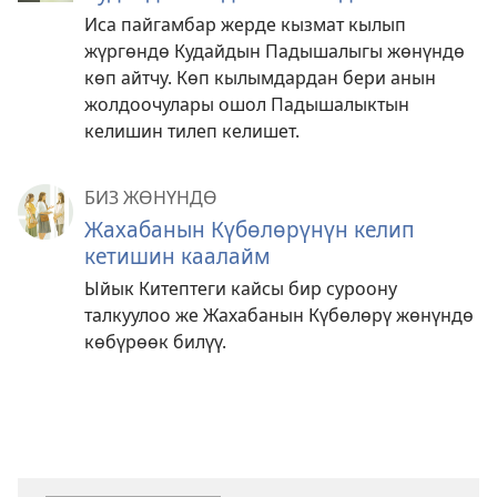
Иса пайгамбар жерде кызмат кылып
жүргөндө Кудайдын Падышалыгы жөнүндө
көп айтчу. Көп кылымдардан бери анын
жолдоочулары ошол Падышалыктын
келишин тилеп келишет.
БИЗ ЖӨНҮНДӨ
Жахабанын Күбөлөрүнүн келип
кетишин каалайм
Ыйык Китептеги кайсы бир суроону
талкуулоо же Жахабанын Күбөлөрү жөнүндө
көбүрөөк билүү.