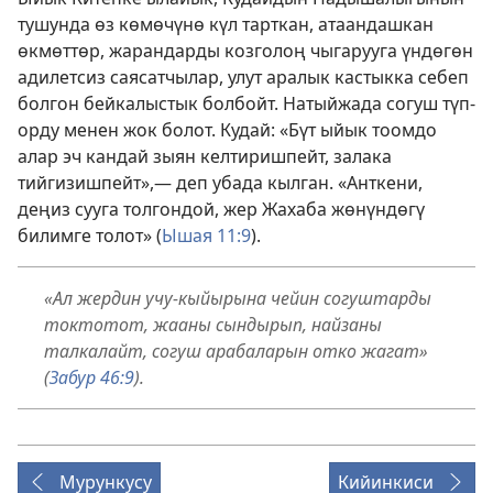
тушунда өз көмөчүнө күл тарткан, атаандашкан
өкмөттөр, жарандарды козголоң чыгарууга үндөгөн
адилетсиз саясатчылар, улут аралык кастыкка себеп
болгон бейкалыстык болбойт. Натыйжада согуш түп-
орду менен жок болот. Кудай: «Бүт ыйык тоомдо
алар эч кандай зыян келтиришпейт, залака
тийгизишпейт»,— деп убада кылган. «Анткени,
деңиз сууга толгондой, жер Жахаба жөнүндөгү
билимге толот» (
Ышая 11:9
).
«Ал жердин учу-кыйырына чейин согуштарды
токтотот, жааны сындырып, найзаны
талкалайт, согуш арабаларын отко жагат»
(
Забур 46:9
).
Мурункусу
Кийинкиси