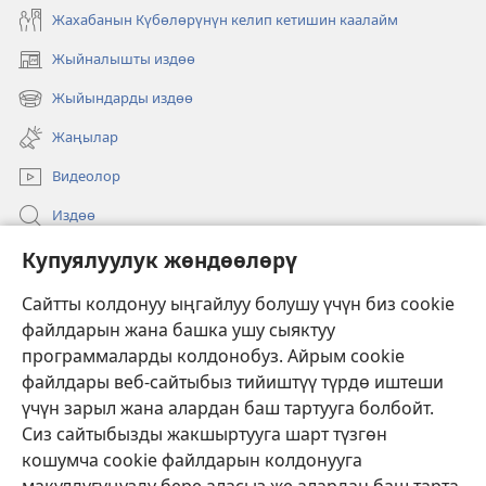
Жахабанын Күбөлөрүнүн келип кетишин каалайм
Жыйналышты издөө
(жаңы
терезе
Жыйындарды издөө
(жаңы
ачат)
терезе
Жаңылар
ачат)
Видеолор
Издөө
Бийлик өкүлдөрү үчүн маалымат
Купуялуулук жөндөөлөрү
Жардам
Сайтты колдонуу ыңгайлуу болушу үчүн биз cookie
файлдарын жана башка ушу сыяктуу
Тартуулар
программаларды колдонобуз. Айрым cookie
(жаңы
терезе
файлдары веб-сайтыбыз тийиштүү түрдө иштеши
ачат)
үчүн зарыл жана алардан баш тартууга болбойт.
ОНЛАЙН КИТЕПКАНА
(жаңы
Сиз сайтыбызды жакшыртууга шарт түзгөн
терезе
®
JW Hub
кошумча cookie файлдарын колдонууга
ачат)
(жаңы