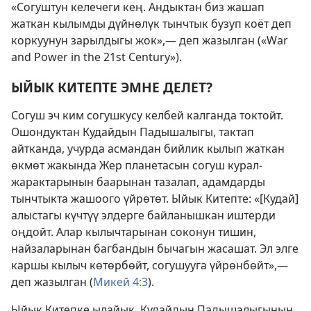
«Согуштун келечеги кең. Андыктан биз жашап
жаткан кылымды дүйнөлүк тынчтык бузуп коёт деп
коркуунун зарылдыгы жок»,— деп жазылган («War
and Power in the 21st Century»).
ЫЙЫК КИТЕПТЕ ЭМНЕ ДЕЛЕТ?
Согуш эч ким согушкусу келбей калганда токтойт.
Ошондуктан Кудайдын Падышалыгы, тактап
айтканда, учурда асмандан бийлик кылып жаткан
өкмөт жакында Жер планетасын согуш курал-
жарактарынын баарынан тазалап, адамдарды
тынчтыкта жашоого үйрөтөт. Ыйык Китепте: «[Кудай]
алыстагы күчтүү элдерге байланышкан иштерди
оңдойт. Алар кылычтарынан соконун тишин,
найзаларынан багбандын бычагын жасашат. Эл элге
каршы кылыч көтөрбөйт, согушууга үйрөнбөйт»,—
деп жазылган (
Микей 4:3
).
Ыйык Китепке ылайык, Кудайдын Падышалыгынын