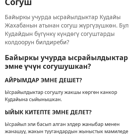
Согуш
Байыркы учурда ысрайылдыктар Кудайы
Жахабанын атынан согуш жүргүзүшкөн. Бул
Кудайдын бүгүнкү күндөгү согуштарды
колдоорун билдиреби?
Байыркы учурда ысрайылдыктар
эмне үчүн согушушкан?
АЙРЫМДАР ЭМНЕ ДЕШЕТ?
Ысрайылдыктар согушту жакшы көргөн канкор
Кудайына сыйынышкан.
ЫЙЫК КИТЕПТЕ ЭМНЕ ДЕЛЕТ?
Ысрайыл эли басып алган элдер жаныбар менен
жанашуу, жакын туугандардын жыныстык мамиледе