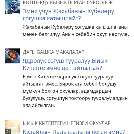
КӨПТӨРДҮ КЫЗЫКТЫРГАН СУРООЛОР
Эмне үчүн Жахабанын Күбөлөрү
согушка катышпайт?
Жахабанын Күбөлөрү согушка катышпаганы
менен белгилүү. Анын себебин окуп көргүлө.
ДАГЫ БАШКА МАКАЛАЛАР
Ядролук согуш тууралуу Ыйык
Китепте эмне деп айтылган?
Ыйык Китепте ядролук согуш тууралуу
айтылган эмес. Бирок ага себеп болушу
мүмкүн болгон окуялар, адамдардын
бузулушу, согуштун токтоору тууралуу алдын
ала айтылган.
ЫЙЫК КИТЕПТЕГИ НЕГИЗГИ ОКУУЛАР
Кудайдын Падышалыгы деген эмне?