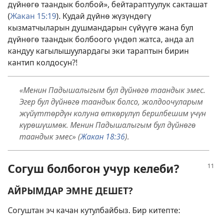
дүйнөгө таандык болбой», бейтараптуулук сакташат
(
Жакан 15:19
). Кудай дүйнө жүзүндөгү
кызматчыларын душмандарын сүйүүгө жана бул
дүйнөгө таандык болбоого үндөп жатса, анда ал
кандуу кагылышуулардагы эки тараптын бирин
кантип колдосун?!
«Менин Падышалыгым бул дүйнөгө таандык эмес.
Эгер бул дүйнөгө таандык болсо, жолдоочуларым
жүйүттөрдүн колуна өткөрүлүп берилбешим үчүн
күрөшүшмөк. Менин Падышалыгым бул дүйнөгө
таандык эмес» (
Жакан 18:36
).
Согуш болбогон учур келеби?
АЙРЫМДАР ЭМНЕ ДЕШЕТ?
Согуштан эч качан кутулбайбыз. Бир китепте: