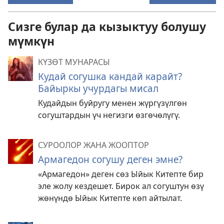
Сизге булар да кызыктуу болушу
мүмкүн
КҮЗӨТ МУНАРАСЫ
Кудай согушка кандай карайт?
Байыркы учурдагы мисал
Кудайдын буйругу менен жүргүзүлгөн
согуштардын үч негизги өзгөчөлүгү.
СУРООЛОР ЖАНА ЖООПТОР
Армагедон согушу деген эмне?
«Армагедон» деген сөз Ыйык Китепте бир
эле жолу кездешет. Бирок ал согуштун өзү
жөнүндө Ыйык Китепте көп айтылат.