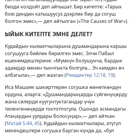
бизди колдойт деп айтышат. Бир китепте: «Тарых
бою диндин катышуусуз дээрлик бир да согуш
болгон эмес»,— деп айтылган («The Causes of War»).
ЫЙЫК КИТЕПТЕ ЭМНЕ ДЕЛЕТ?
Кудайдын кызматчыларына душмандарына каршы
согушууга бийлик берилген эмес. Элчи Пабыл
ишенимдештерине: «Мүмкүн болушунча, бардык
адамдар менен тынчтыкта болгула... Эч кимден өч
албагыла»,— деп жазган (
Римдиктер 12:18, 19
).
Иса Машаяк шакирттерин согушка жөнөткөндүн
ордуна, аларга: «Душмандарыңарды сүйгөнүңөрдү
жана силерди куугунтуктагандар үчүн
тиленгениңерди токтотпогула. Ошондо асмандагы
Атаңардын уулдары болосуңар»,— деп айткан
(
Матай 5:44, 45
). Кудайдын кызматчылары, атүгүл
мекендештери согушка барган күндө да, «бул