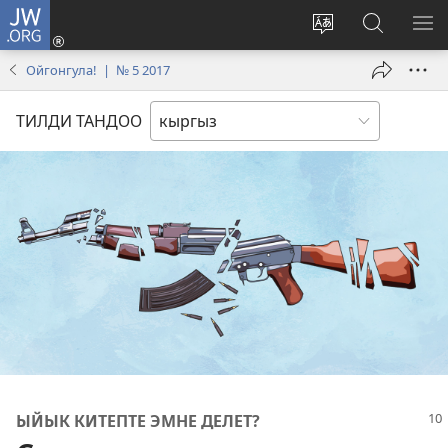
JW.ORG
Кирүү
(жаңы
Башка
JW.ORG
МЕ
терезе
тилди
сайтынан
КӨ
Ойгонгула! | № 5 2017
ачат)
тандоо
маалыма
издөө
ТИЛДИ ТАНДОО
ЫЙЫК КИТЕПТЕ ЭМНЕ ДЕЛЕТ?