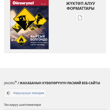
ЖҮКТӨП АЛУУ
ФОРМАТТАРЫ
Адабиятты
жүктөп
алуу
форматтары
ОЙГОНГУЛА!
Кырсык
болгондо
өмүрдү
сактап
кала
турган
®
JW.ORG
/ ЖАХАБАНЫН КҮБӨЛӨРҮНҮН РАСМИЙ ВЕБ-САЙТЫ
кадамдар
Көрүнүшүн жөндөө
Тез кирүү шилтемелери