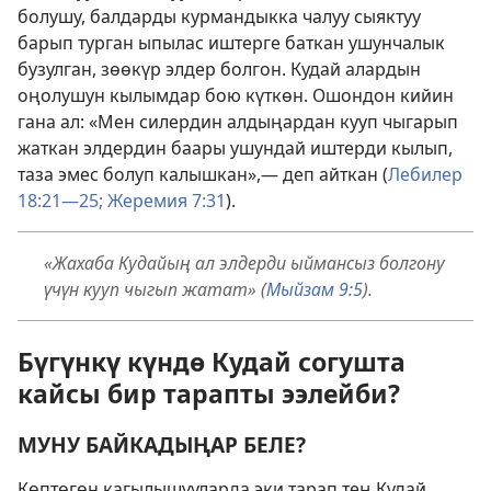
болушу, балдарды курмандыкка чалуу сыяктуу
барып турган ыпылас иштерге баткан ушунчалык
бузулган, зөөкүр элдер болгон. Кудай алардын
оңолушун кылымдар бою күткөн. Ошондон кийин
гана ал: «Мен силердин алдыңардан кууп чыгарып
жаткан элдердин баары ушундай иштерди кылып,
таза эмес болуп калышкан»,— деп айткан (
Лебилер
18:21—25;
Жеремия 7:31
).
«Жахаба Кудайың ал элдерди ыймансыз болгону
үчүн кууп чыгып жатат» (
Мыйзам 9:5
).
Бүгүнкү күндө Кудай согушта
кайсы бир тарапты ээлейби?
МУНУ БАЙКАДЫҢАР БЕЛЕ?
Көптөгөн кагылышууларда эки тарап тең Кудай