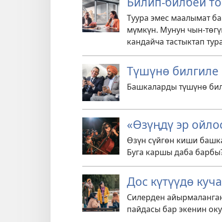
Билип-билбей т
Туура эмес маалымат б
мүмкүн. Мунун чын-төг
кандайча тастыктап тур
Түшүнө билгиле
Башкаларды түшүнө бил
«Өзүңдү эр ойло
Өзүн сүйгөн киши башка
Буга каршы даба барбы
Дос күтүүдө куч
Силерден айырмаланган
пайдасы бар экенин оку