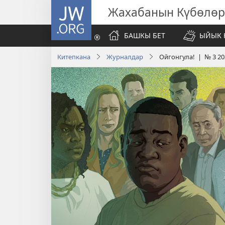
JW.ORG
Жахабанын Күбөлөр
БАШКЫ БЕТ
ЫЙЫК 
Китепкана
Журналдар
Ойгонгула! | № 3 20