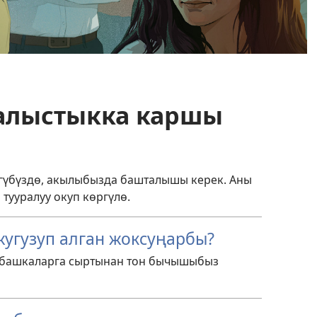
калыстыкка каршы
гүбүздө, акылыбызда башталышы керек. Аны
тууралуу окуп көргүлө.
угузуп алган жоксуңарбы?
 башкаларга сыртынан тон бычышыбыз