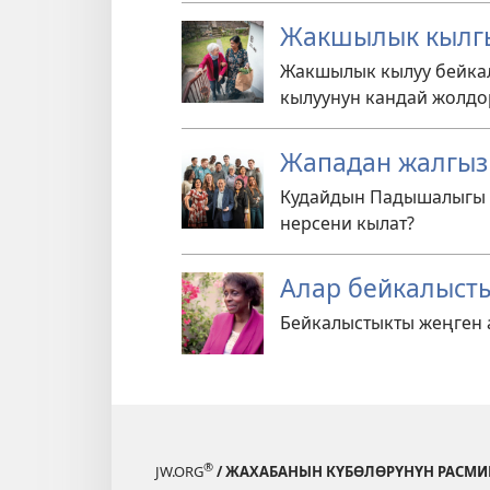
Жакшылык кылг
Жакшылык кылуу бейка
кылуунун кандай жолдор
Жападан жалгыз
Кудайдын Падышалыгы 
нерсени кылат?
Алар бейкалыст
Бейкалыстыкты жеңген а
®
JW.ORG
/ ЖАХАБАНЫН КҮБӨЛӨРҮНҮН РАСМИ