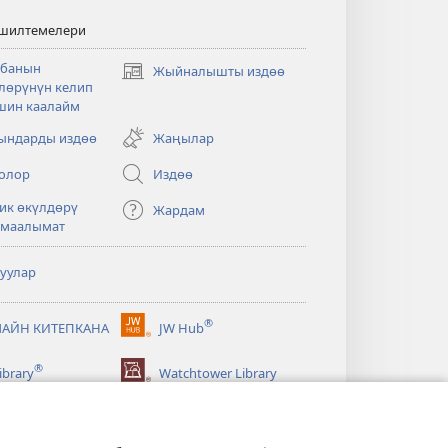
 шилтемелери
банын
Жыйналышты издөө
(жаңы
лөрүнүн келип
терезе
шин каалайм
ачат)
ндарды издөө
Жаңылар
олор
Издөө
ик өкүлдөрү
Жардам
 маалымат
туулар
®
АЙН КИТЕПКАНА
JW Hub
(жаңы
терезе
®
ibrary
Watchtower Library
ачат)