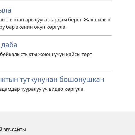
ыла
лыстыктан арылууга жардам берет. Жакшылык
у бар экенин окуп көргүлө.
 даба
бейкалыстыкты жоюш үчүн кайсы төрт
ыктын туткунунан бошонушкан
дамдар тууралуу үч видео көргүлө.
Й ВЕБ-САЙТЫ