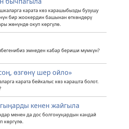
он бычпагыла
ашкаларга карата көз карашыбызды бузушу
үнүн бир жоокердин башынан өткөндөрү
ары жөнүндө окуп көргүлө.
бегенибиз эмнеден кабар бериши мүмкүн?
соң, өзгөнү шер ойло»
ларга карата бейкалыс көз карашта болот.
?
агыңарды кенен жайгыла
дар менен да дос болгонуңардын кандай
п көргүлө.