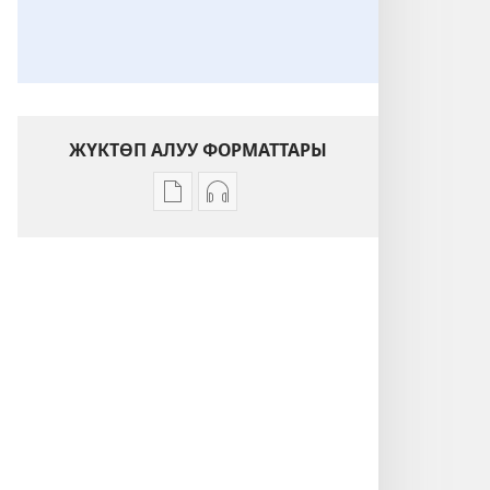
ЖҮКТӨП АЛУУ ФОРМАТТАРЫ
Адабиятты
Аудиолорду
жүктөп
жүктөп
алуу
алуу
форматтары
форматтары
ОЙГОНГУЛА!
ОЙГОНГУЛА!
Бейкалыстыкка
Бейкалыстыкка
каршы
каршы
даба
даба
барбы?
барбы?