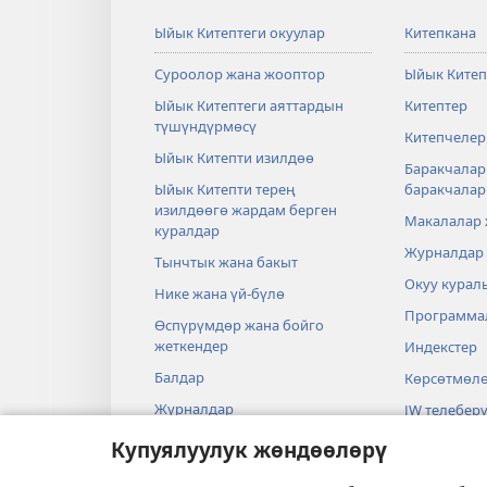
Ыйык Китептеги окуулар
Китепкана
Суроолор жана жооптор
Ыйык Китеп
Ыйык Китептеги аяттардын
Китептер
түшүндүрмөсү
Китепчелер
Ыйык Китепти изилдөө
Баракчалар
Ыйык Китепти терең
баракчала
изилдөөгө жардам берген
Макалалар
куралдар
Журналдар
Тынчтык жана бакыт
Окуу курал
Нике жана үй-бүлө
Программа
Өспүрүмдөр жана бойго
жеткендер
Индекстер
Балдар
Көрсөтмөл
Журналдар
JW телеберү
Илим жана Ыйык Китеп
Видеолор
Купуялуулук жөндөөлөрү
Тарых жана Ыйык Китеп
Музыка