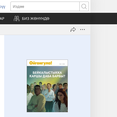
рүү
жаңы
Издөө
резе
АР
БИЗ ЖӨНҮНДӨ
ат)