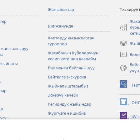
Жаңылыктар
Тез кирүү
тер
Жаха
Биз жөнүндө
Күбө
кети
Көптөрдү кызыктырган
Жыйы
суроолор
(жаңы
 жана чакыруу
терезе
Жахабанын Күбөлөрүнүн
Виде
ры
ачат)
келип кетишин каалайм
 жыйнагы
Бийл
Биз менен байланышуу
үчүн
Бейтелге экскурсия
ы
Тар
Жыйналыштарыбыз
(жаңы
лар
терезе
Эскерүү кечеси
ачат)
ОНЛ
Региондук жыйындар
(жаңы
өр
терезе
Жүргүзгөн ишибиз
JW L
ачат)
үсү
Окуялар
Төгөрөктүн төрт бурчунда