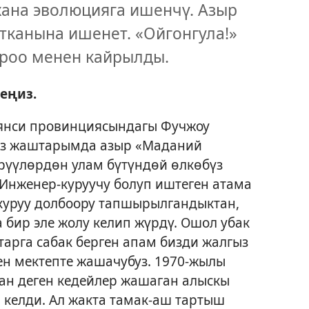
жана эволюцияга ишенчү. Азыр
тканына ишенет. «Ойгонгула!»
уроо менен кайрылды.
еңиз.
янси провинциясындагы Фучжоу
гиз жаштарымда азыр «Маданий
рүүлөрдөн улам бүтүндөй өлкөбүз
. Инженер-куруучу болуп иштеген атама
 куруу долбоору тапшырылгандыктан,
 бир эле жолу келип жүрдү. Ошол убак
арга сабак берген апам бизди жалгыз
ен мектепте жашачубуз. 1970-жылы
н деген кедейлер жашаган алыскы
а келди. Ал жакта тамак-аш тартыш