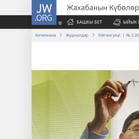
JW.ORG
Жахабанын Күбөлөр
БАШКЫ БЕТ
ЫЙЫК 
Китепкана
Журналдар
Ойгонгула! | № 3 20