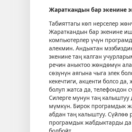
Жараткандын бар экенине 
Табияттагы көп нерселер жөн
Жараткандын бар экенине иш
компьютерлер үчүн програм
алекмин. Андыктан мээбизди
экенине таң калган учурлары
речин аныктоо жөндөмүн ала
сөзүнүн аягына чыга элек бол
кекечтиги, акценти болсо да,
болуп жатса да, телефондон с
Силерге мунун таң калыштуу 
мүмкүн. Бирок програмдык ж
абдан таң калыштуу. Сүйлөө 
програмдык жабдыктарды да
болбойт.