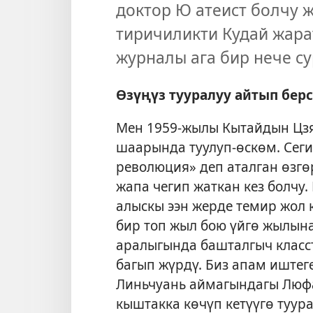
доктор Ю атеист болчу 
тиричиликти Кудай жара
журналы ага бир нече с
Өзүңүз тууралуу айтып берс
Мен 1959-жылы Кытайдын Цз
шаарында туулуп-өскөм. Се
революция» деп аталган өзгө
жапа чегип жаткан кез болчу
алыскы ээн жерде темир жол
бир топ жыл бою үйгө жылына
аралыгында башталгыч класст
багып жүрдү. Биз апам иштег
Линьчуань аймагындагы Люфа
кыштакка көчүп кетүүгө туур