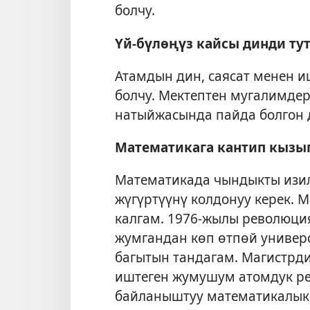
болчу.
Үй-бүлөңүз кайсы динди тут
Атамдын дин, саясат менен и
болчу. Мектептен мугалимде
натыйжасында пайда болгон 
Математикага кантип кызы
Математикада чындыкты изил
жүгүртүүнү колдонуу керек. 
калгам. 1976-жылы революция
жумгандан көп өтпөй универ
багытын тандагам. Магистрди
иштеген жумушум атомдук ре
байланыштуу математикалык