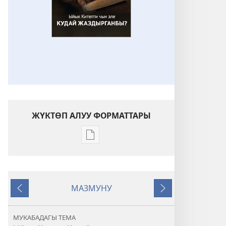
ЖҮКТӨП АЛУУ ФОРМАТТАРЫ
Адабиятты
жүктөп
алуу
форматтары
МАЗМУНУ
ОЙГОНГУЛА!
Мурункусу
Кийинкиси
Ыйык
Китепти
МУКАБАДАГЫ ТЕМА
чын