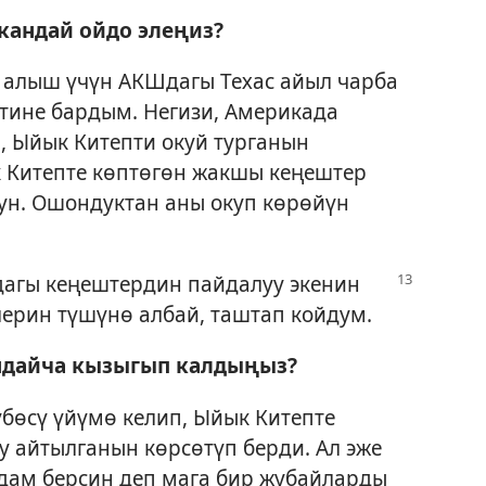
кандай ойдо элеңиз?
 алыш үчүн АКШдагы Техас айыл чарба
тине бардым. Негизи, Америкада
, Ыйык Китепти окуй турганын
 Китепте көптөгөн жакшы кеңештер
ун. Ошондуктан аны окуп көрөйүн
дагы кеңештердин пайдалуу экенин
ерин түшүнө албай, таштап койдум.
ндайча кызыгып калдыңыз?
бөсү үйүмө келип, Ыйык Китепте
 айтылганын көрсөтүп берди. Ал эже
дам берсин деп мага бир жубайларды