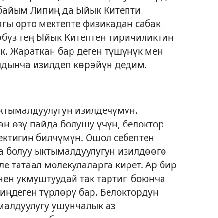
байым Липиң да Ыйык Китепти
гы орто мектепте физикадан сабак
өөбүз тең Ыйык Китептен тиричиликтин
к. Жараткан бар деген түшүнүк мен
лдынча изилдеп көрөйүн дедим.
ктымалдуулугун изилдечүмүн.
н өзү пайда болушу үчүн, белоктор
ректигин билчүмүн. Ошол себептен
а болуу ыктымалдуулугун изилдөөгө
ле татаал молекулаларга кирет. Ар бир
нен укмуштуудай так тартип боюнча
иңдеген түрлөрү бар. Белоктордун
малдуулугу ушунчалык аз