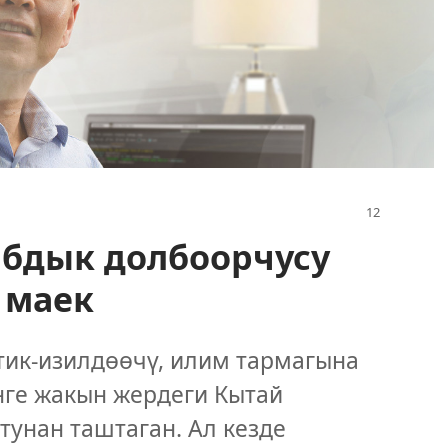
бдык долбоорчусу
 маек
ик-изилдөөчү, илим тармагына
нге жакын жердеги Кытай
тунан таштаган. Ал кезде