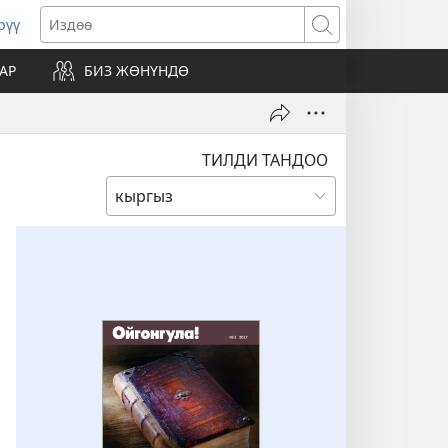
рүү
жаңы
Издөө
резе
АР
БИЗ ЖӨНҮНДӨ
ат)
ТИЛДИ ТАНДОО