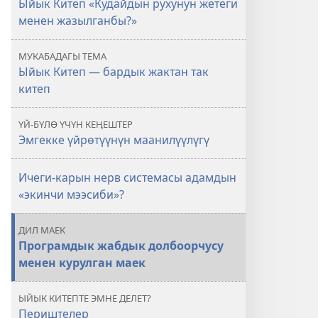
Ыйык Китеп «Кудайдын рухунун жетеги
эле
менен жазылганбы?»
Кудай
жаздырганбы?
МУКАБАДАГЫ ТЕМА
Ыйык Китеп — бардык жактан так
китеп
ҮЙ-БҮЛӨ ҮЧҮН КЕҢЕШТЕР
Эмгекке үйрөтүүнүн маанилүүлүгү
Ичеги-карын нерв системасы адамдын
«экинчи мээсиби»?
ДИЛ МАЕК
Програмдык жабдык долбоорчусу
менен курулган маек
ЫЙЫК КИТЕПТЕ ЭМНЕ ДЕЛЕТ?
Периштелер