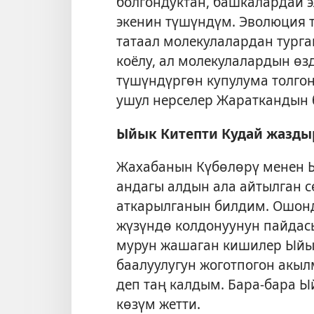
болгондуктан, башкалардай э
экенин түшүндүм. Эволюция 
татаал молекулалардан турга
коёлу, ал молекулалардын өз
түшүндүргөн купулума толгон
ушул нерселер Жараткандын 
Ыйык Китепти Кудай жазды
Жахабанын Күбөлөрү менен Ы
андагы алдын ала айтылган 
аткарылганын билдим. Ошонд
жүзүндө колдонуунун пайда
мурун жашаган кишилер Ыйык
баалуулугун жоготпогон акы
деп таң калдым. Бара-бара Ы
көзүм жетти.