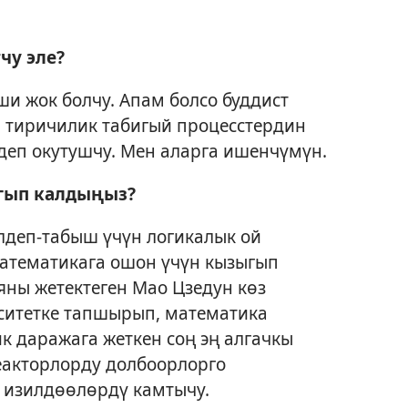
чу эле?
ши жок болчу. Апам болсо буддист
р тиричилик табигый процесстердин
деп окутушчу. Мен аларга ишенчүмүн.
гып калдыңыз?
деп-табыш үчүн логикалык ой
Математикага ошон үчүн кызыгып
ны жетектеген Мао Цзедун көз
ситетке тапшырып, математика
к даражага жеткен соң эң алгачкы
акторлорду долбоорлорго
 изилдөөлөрдү камтычу.