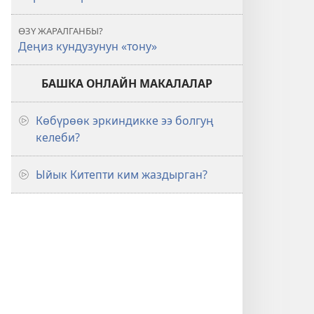
ӨЗҮ ЖАРАЛГАНБЫ?
Деңиз кундузунун «тону»
БАШКА ОНЛАЙН МАКАЛАЛАР
Көбүрөөк эркиндикке ээ болгуң
келеби?
Ыйык Китепти ким жаздырган?