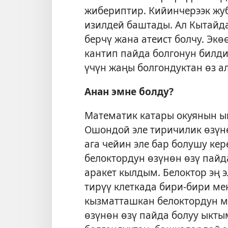
жибериптир. Кийинчерээк жу
изилдей баштады. Ал Кытайда
берчү жана атеист болчу. Эк
кантип пайда болгонун билди
үчүн жаңы болгондуктан өз а
Анан эмне болду?
Математик катары окуянын ы
Ошондой эле тиричилик өзүнө
ага чейин эле бар болушу ке
белоктордун өзүнөн өзү пайд
аракет кылдым. Белоктор эң э
тирүү клеткада бири-бири ме
кызматташкан белоктордун м
өзүнөн өзү пайда болуу ыкты