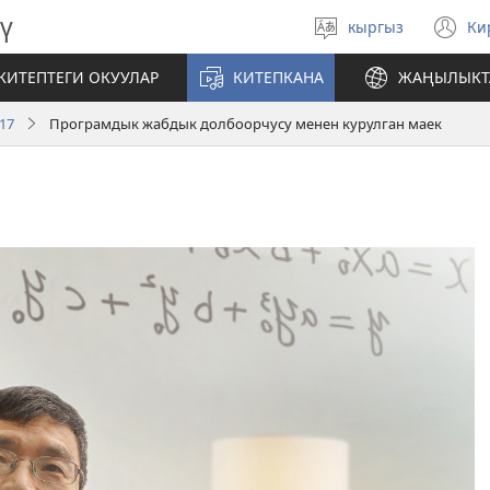
ү
кыргыз
Ки
Тилди
(
тандаңыз
те
КИТЕПТЕГИ ОКУУЛАР
КИТЕПКАНА
ЖАҢЫЛЫКТ
ач
17
Програмдык жабдык долбоорчусу менен курулган маек