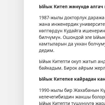
Ыйык Китеп жөнүндө алгач 
1987-жылы докторлук даража
жана инженердик университе
көптөрдүн Кудайга ишенерин
билчүмүн. Ошондой эле Ыйык
камтыларын да уккан болчум
дедим.
Ыйык Китепти окуп жатып ан
байкадым. Бирок айрым жерл
Ыйык Китепке кайрадан ка
1990-жылы бир Жахабанын Кү
келечегибиздин жакшы болору
Ыйык Китепти түшүнүүгө жар