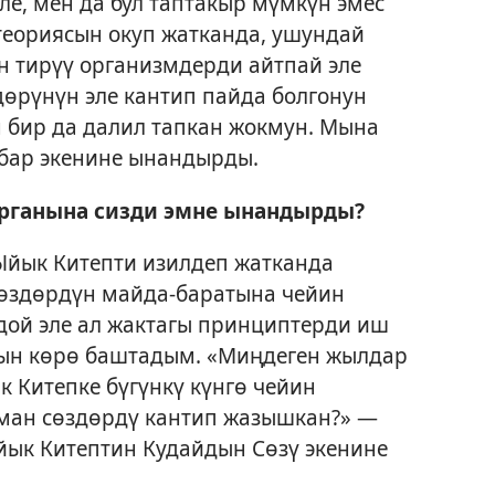
ле, мен да бул таптакыр мүмкүн эмес
теориясын окуп жатканда, ушундай
н тирүү организмдерди айтпай эле
дөрүнүн эле кантип пайда болгонун
 бир да далил тапкан жокмун. Мына
бар экенине ынандырды.
рганына сизди эмне ынандырды?
йык Китепти изилдеп жатканда
сөздөрдүн майда-баратына чейин
ой эле ал жактагы принциптерди иш
сын көрө баштадым. «Миңдеген жылдар
 Китепке бүгүнкү күнгө чейин
лман сөздөрдү кантип жазышкан?» —
йык Китептин Кудайдын Сөзү экенине