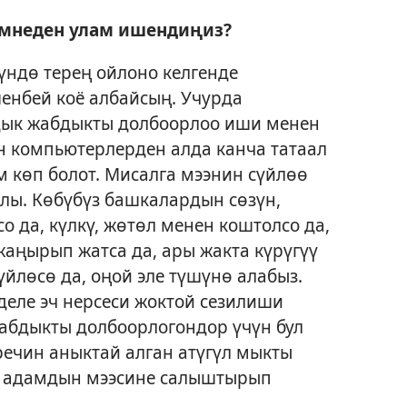
эмнеден улам ишендиңиз?
үндө терең ойлоно келгенде
енбей коё албайсың. Учурда
дык жабдыкты долбоорлоо иши менен
н компьютерлерден алда канча татаал
м көп болот. Мисалга мээнин сүйлөө
лы. Көбүбүз башкалардын сөзүн,
со да, күлкү, жөтөл менен коштолсо да,
 жаңырып жатса да, ары жакта күрүгүү
үйлөсө да, оңой эле түшүнө алабыз.
деле эч нерсеси жоктой сезилиши
абдыкты долбоорлогондор үчүн бул
речин аныктай алган атүгүл мыкты
 адамдын мээсине салыштырып