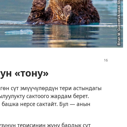
ун «тону»
гөн сүт эмүүчүлөрдүн тери астындагы
луулукту сактоого жардам берет.
 башка нерсе сактайт. Бул — анын
узунун терисинин жүнү бардык сүт