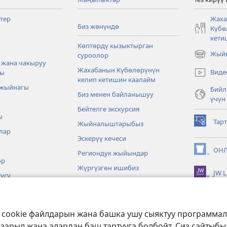
тер
Жаха
Биз жөнүндө
Күбө
кети
Көптөрдү кызыктырган
Жыйы
суроолор
(жаңы
 жана чакыруу
терезе
Жахабанын Күбөлөрүнүн
Виде
ры
ачат)
келип кетишин каалайм
 жыйнагы
Бийл
Биз менен байланышуу
үчүн
Бейтелге экскурсия
ы
Тар
Жыйналыштарыбыз
(жаңы
лар
терезе
Эскерүү кечеси
ачат)
ОНЛ
Региондук жыйындар
(жаңы
өр
терезе
Жүргүзгөн ишибиз
JW L
ачат)
үсү
Окуялар
Төгөрөктүн төрт бурчунда
з cookie файлдарын жана башка ушу сыяктуу программа
алар
 зарыл жана алардан баш тартууга болбойт. Сиз сайтыб