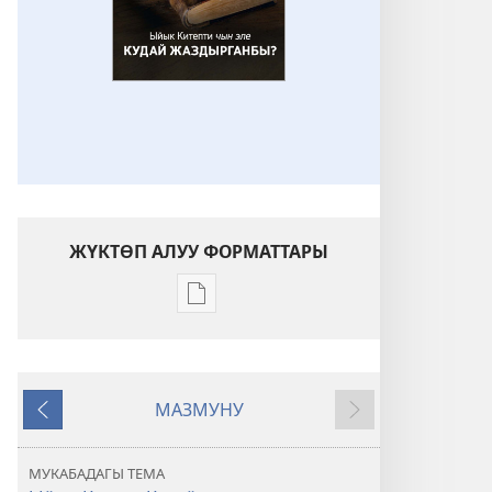
ЖҮКТӨП АЛУУ ФОРМАТТАРЫ
Адабиятты
жүктөп
алуу
форматтары
МАЗМУНУ
ОЙГОНГУЛА!
Мурункусу
Кийинкиси
Ыйык
Китепти
МУКАБАДАГЫ ТЕМА
чын