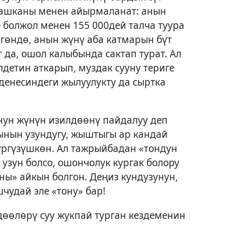
ашканы менен айырмаланат: анын
 болжол менен 155 000дей талча туура
үзгөндө, анын жүнү аба катмарын бүт
 да, ошол калыбында сактап турат. Ал
детин аткарып, муздак сууну териге
 денесиндеги жылуулукту да сыртка
нун жүнүн изилдөөнү пайдалуу деп
ынын узундугу, жыштыгы ар кандай
үргүзүшкөн. Ал тажрыйбадан «тондун
зун болсо, ошончолук кургак болору
ны» айкын болгон. Деңиз кундузунун,
чудай эле «тону» бар!
өөлөрү суу жукпай турган кездеменин