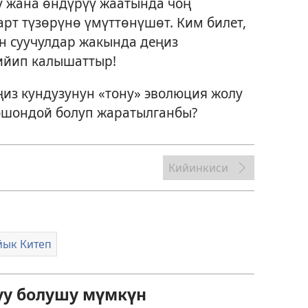
у жана өндүрүү жаатында чоң
рт түзөрүнө үмүттөнүшөт. Ким билет,
ан суучулдар жакында деңиз
кийип калышаттыр!
ңиз кундузунун «тону» эволюция жолу
 ошондой болуп жаратылганбы?
Кийинкиси
йык Китеп
уу болушу мүмкүн