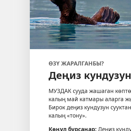
ӨЗҮ ЖАРАЛГАНБЫ?
Деңиз кундузун
МУЗДАК сууда жашаган көптө
калың май катмары аларга жы
Бирок деңиз кундузун сууктан
калың «тону».
Көңүл бурсаңар:
Деңиз кунд