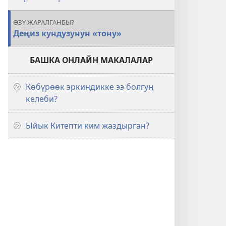
ӨЗҮ ЖАРАЛГАНБЫ?
Деңиз кундузунун «тону»
БАШКА ОНЛАЙН МАКАЛАЛАР
Көбүрөөк эркиндикке ээ болгуң
келеби?
Ыйык Китепти ким жаздырган?