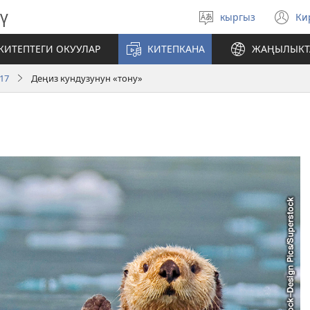
ү
кыргыз
Ки
Тилди
(
тандаңыз
те
КИТЕПТЕГИ ОКУУЛАР
КИТЕПКАНА
ЖАҢЫЛЫКТ
ач
17
Деңиз кундузунун «тону»