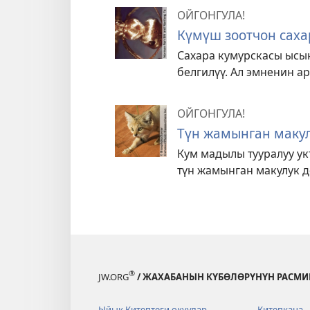
ОЙГОНГУЛА!
Күмүш зоотчон саха
Сахара кумурскасы ысы
белгилүү. Ал эмненин а
ОЙГОНГУЛА!
Түн жамынган маку
Кум мадылы тууралуу ук
түн жамынган макулук д
®
JW.ORG
/ ЖАХАБАНЫН КҮБӨЛӨРҮНҮН РАСМИ
Ыйык Китептеги окуулар
Китепкана