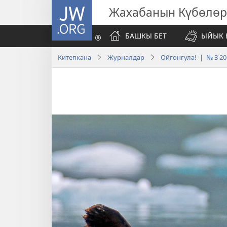
JW.ORG
Жахабанын Күбөлөр
БАШКЫ БЕТ
ЫЙЫК 
Китепкана
Журналдар
Ойгонгула! | № 3 20