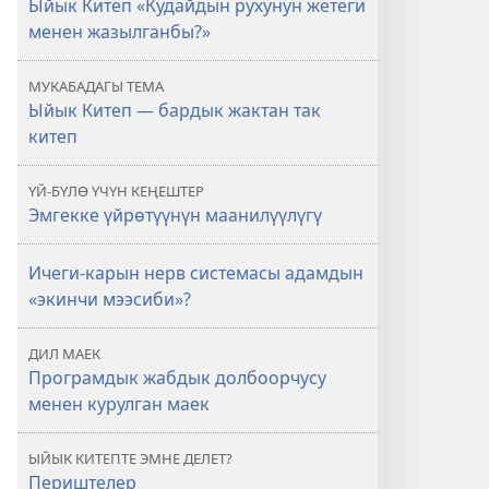
Ыйык Китеп «Кудайдын рухунун жетеги
эле
менен жазылганбы?»
Кудай
жаздырганбы?
МУКАБАДАГЫ ТЕМА
Ыйык Китеп — бардык жактан так
китеп
ҮЙ-БҮЛӨ ҮЧҮН КЕҢЕШТЕР
Эмгекке үйрөтүүнүн маанилүүлүгү
Ичеги-карын нерв системасы адамдын
«экинчи мээсиби»?
ДИЛ МАЕК
Програмдык жабдык долбоорчусу
менен курулган маек
ЫЙЫК КИТЕПТЕ ЭМНЕ ДЕЛЕТ?
Периштелер