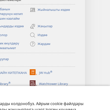
банын
Жыйналышты издөө
(жаңы
лөрүнүн келип
терезе
шин каалайм
ачат)
ндарды издөө
Жаңылар
олор
Издөө
ик өкүлдөрү
Жардам
 маалымат
туулар
®
АЙН КИТЕПКАНА
JW Hub
(жаңы
терезе
®
ibrary
Watchtower Library
ачат)
ларды колдонобуз. Айрым cookie файлдары
ызды жакшыртууга шарт түзгөн кошумча