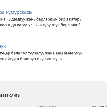
ра кумурскасы
кка чыдамдуу жаныбарлардын бири катары
ркасында катуу ысыкка туруштук бере алат?
лук
туңар беле? Ал тууралуу жана аны эмне үчүн
еп айтууга болорун окуп көргүлө.
Й ВЕБ-САЙТЫ
Жаңылыктар
Тез кирүү