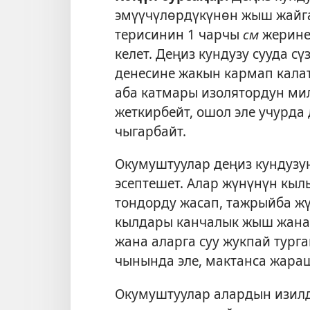
эмүүчүлөрдүкүнөн жыш жайг
терисинин 1 чарчы
см
жерине
келет. Деңиз кундузу сууда с
денесине жакын кармап калат
аба катмары изолятордун мил
жеткирбейт, ошол эле учурда
чыгарбайт.
Окумуштуулар деңиз кундузу
эсептешет. Алар жүнүнүн кыл
тондорду жасап, тажрыйба ж
кылдары канчалык жыш жана у
жана аларга суу жукпай турга
чынында эле, мактанса жараш
Окумуштуулар алардын изилд