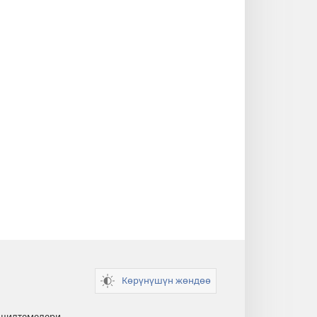
Көрүнүшүн жөндөө
 шилтемелери