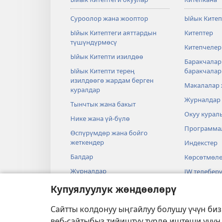
Суроолор жана жооптор
Ыйык Китеп
Ыйык Китептеги аяттардын
Китептер
түшүндүрмөсү
Китепчелер
Ыйык Китепти изилдөө
Баракчалар
Ыйык Китепти терең
баракчала
изилдөөгө жардам берген
Макалалар
куралдар
Журналдар
Тынчтык жана бакыт
Окуу курал
Нике жана үй-бүлө
Программа
Өспүрүмдөр жана бойго
жеткендер
Индекстер
Балдар
Көрсөтмөл
Журналдар
JW телеберү
Илим жана Ыйык Китеп
Видеолор
Купуялуулук жөндөөлөрү
Тарых жана Ыйык Китеп
Музыка
Сайтты колдонуу ыңгайлуу болушу үчүн би
Аудиодрам
веб-сайтыбыз тийиштүү түрдө иштеши үчүн