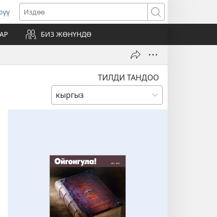
рүү
жаңы
Издөө
резе
АР
БИЗ ЖӨНҮНДӨ
ат)
ТИЛДИ ТАНДОО