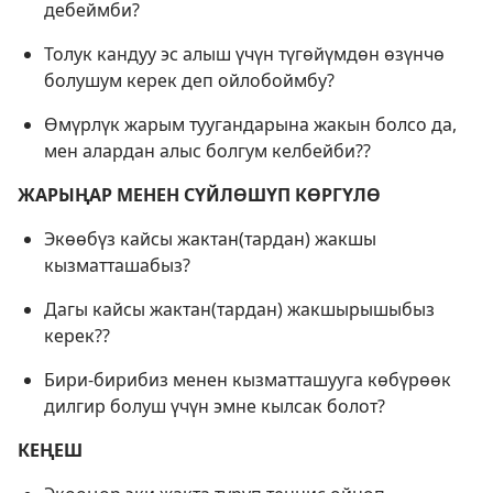
дебеймби?
Толук кандуу эс алыш үчүн түгөйүмдөн өзүнчө
болушум керек деп ойлобоймбу?
Өмүрлүк жарым туугандарына жакын болсо да,
мен алардан алыс болгум келбейби??
ЖАРЫҢАР МЕНЕН СҮЙЛӨШҮП КӨРГҮЛӨ
Экөөбүз кайсы жактан(тардан) жакшы
кызматташабыз?
Дагы кайсы жактан(тардан) жакшырышыбыз
керек??
Бири-бирибиз менен кызматташууга көбүрөөк
дилгир болуш үчүн эмне кылсак болот?
КЕҢЕШ