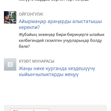
ОЙГОНГУЛА!
Айырмаңар араңарды алыстатышы
керекпи?
Жубайың экөөңөр бири-бириңерге ылайык
келбегендей сезилген учурларыңар болду
беле?
КҮЗӨТ МУНАРАСЫ
Жаңы нике курганда кездешүүчү
кыйынчылыктарды жеңүү