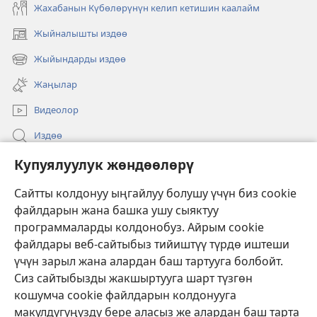
Жахабанын Күбөлөрүнүн келип кетишин каалайм
Жыйналышты издөө
(жаңы
терезе
Жыйындарды издөө
(жаңы
ачат)
терезе
Жаңылар
ачат)
Видеолор
Издөө
Бийлик өкүлдөрү үчүн маалымат
Купуялуулук жөндөөлөрү
Жардам
Сайтты колдонуу ыңгайлуу болушу үчүн биз cookie
файлдарын жана башка ушу сыяктуу
Тартуулар
программаларды колдонобуз. Айрым cookie
(жаңы
терезе
файлдары веб-сайтыбыз тийиштүү түрдө иштеши
ачат)
үчүн зарыл жана алардан баш тартууга болбойт.
ОНЛАЙН КИТЕПКАНА
(жаңы
Сиз сайтыбызды жакшыртууга шарт түзгөн
терезе
®
JW Hub
кошумча cookie файлдарын колдонууга
ачат)
(жаңы
макулдугуңузду бере аласыз же алардан баш тарта
терезе