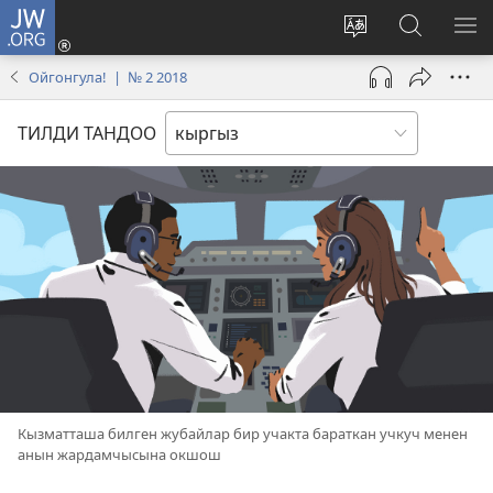
JW.ORG
Кирүү
(жаңы
Башка
JW.ORG
МЕ
терезе
тилди
сайтынан
КӨ
Ойгонгула! | № 2 2018
ачат)
тандоо
маалыма
издөө
ТИЛДИ ТАНДОО
Кызматташа билген жубайлар бир учакта бараткан учкуч менен
анын жардамчысына окшош