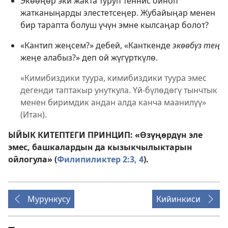
Экөөңөр эки жакта туруп теннис ойноп
жатканыңарды элестетсеңер. Жубайыңар менен
бир тарапта болуш үчүн эмне кылсаңар болот?
«Кантип жеңсем?» дебей, «Канткенде
экөөбүз тең
жеңе алабыз?» деп ой жүгүрткүлө.
«Кимибиздики туура, кимибиздики туура эмес
дегенди таптакыр унуткула. Үй-бүлөдөгү тынчтык
менен биримдик андан алда канча маанилүү»
(Итан).
ЫЙЫК КИТЕПТЕГИ ПРИНЦИП: «Өзүңөрдүн эле
эмес, башкалардын да кызыкчылыктарын
ойлогула» (
Филипиликтер 2:3, 4
).
Мурункусу
Кийинкиси