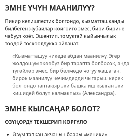
ЭМНЕ ҮЧҮН МААНИЛҮҮ?
Пикир келишпестик болгондо, кызматташканды
билбеген жубайлар көйгөйгө эмес, бири-бирине
чабуул коёт. Ошентип, томуктай кыйынчылык
тоодой тоскоолдукка айланат.
«Кызматташуу никеде абдан маанилүү. Эгер
жолдошум экөөбүз бир тарапта болбосок, анда
түгөйлөр эмес, бир бөлмөдө чогуу жашаган,
бирок маанилүү чечимдерди чыгарыш керек
болгондо таптакыр эки башка иш кылган эки
кишидей болуп калмакпыз» (Александра).
ЭМНЕ КЫЛСАҢАР БОЛОТ?
ӨЗҮҢӨРДҮ ТЕКШЕРИП КӨРГҮЛӨ
Өзүм тапкан акчанын баары «меники»