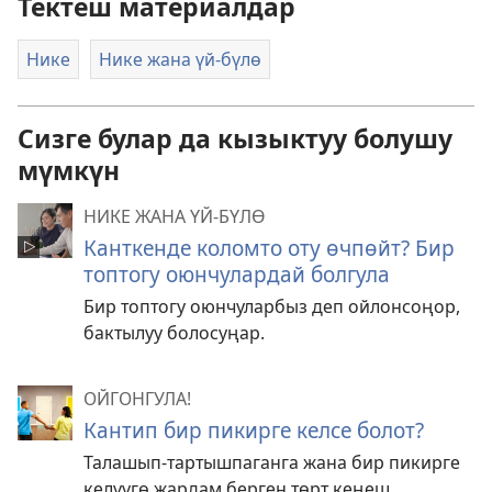
Тектеш материалдар
Нике
Нике жана үй-бүлө
Сизге булар да кызыктуу болушу
мүмкүн
НИКЕ ЖАНА ҮЙ-БҮЛӨ
Канткенде коломто оту өчпөйт? Бир
топтогу оюнчулардай болгула
Бир топтогу оюнчуларбыз деп ойлонсоңор,
бактылуу болосуңар.
ОЙГОНГУЛА!
Кантип бир пикирге келсе болот?
Талашып-тартышпаганга жана бир пикирге
келүүгө жардам берген төрт кеңеш.