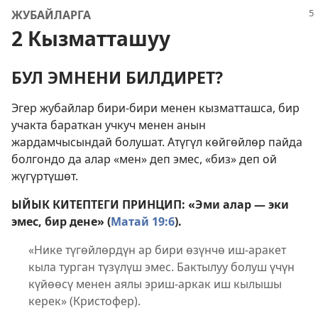
ЖУБАЙЛАРГА
2 Кызматташуу
БУЛ ЭМНЕНИ БИЛДИРЕТ?
Эгер жубайлар бири-бири менен кызматташса, бир
учакта бараткан учкуч менен анын
жардамчысындай болушат. Атүгүл көйгөйлөр пайда
болгондо да алар «мен» деп эмес, «биз» деп ой
жүгүртүшөт.
ЫЙЫК КИТЕПТЕГИ ПРИНЦИП: «Эми алар — эки
эмес, бир дене» (
Матай 19:6
).
«Нике түгөйлөрдүн ар бири өзүнчө иш-аракет
кыла турган түзүлүш эмес. Бактылуу болуш үчүн
күйөөсү менен аялы эриш-аркак иш кылышы
керек» (Кристофер).