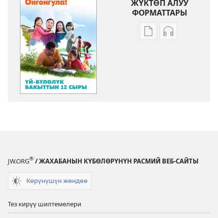
ЖҮКТӨП АЛУУ
ФОРМАТТАРЫ
Адабиятты
Аудиолорду
жүктөп
жүктөп
алуу
алуу
форматтары
форматтары
ОЙГОНГУЛА!
ОЙГОНГУЛА!
Үй-
Үй-
бүлөлүк
бүлөлүк
бакыттын
бакыттын
12
12
сыры
сыры
®
JW.ORG
/ ЖАХАБАНЫН КҮБӨЛӨРҮНҮН РАСМИЙ ВЕБ-САЙТЫ
Көрүнүшүн жөндөө
Тез кирүү шилтемелери