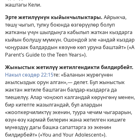
жаштагы Кели.
Эрте жетилүүнүн кыйынчылыктары.
Айрыкча,
төшү чыгып, тулку боюнда өзгөрүүлөр болуп
жатканы үчүн шылдыңга кабылып жаткан кыздарга
кыйын болушу мүмкүн. Ошондой эле «андай кыздар
чоңураак балдардын көзүнө көп уруна баштайт» («A
Parent’s Guide to the Teen Years»).
Жыныстык жетилүү жетилгендикти билдирбейт.
Накыл сөздөр 22:15
те: «Баланын жүрөгүнөн
акылсыздык орун алган»,— делет. Бул жыныстык
жактан жетиле баштаган балдар-кыздарга да
тиешелүү. Алар чоңоюп калгандай көрүнгөнү менен,
бир китепте жазылгандай, бул алардын
«жоопкерчиликтүү экенин, туура чечим чыгарарын,
өзүн-өзү кармай билерин жана жетилген кишиге
мүнөздүү дагы башка сапаттарга ээ экенин
билдирбейт» («You and Your Adolescent»).