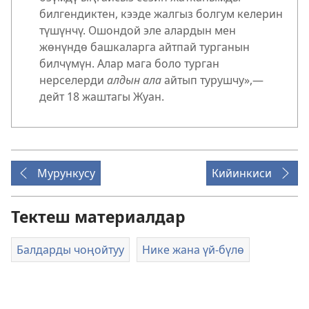
билгендиктен, кээде жалгыз болгум келерин
түшүнчү. Ошондой эле алардын мен
жөнүндө башкаларга айтпай турганын
билчүмүн. Алар мага боло турган
нерселерди
алдын ала
айтып турушчу»,—
дейт 18 жаштагы Жуан.
Мурункусу
Кийинкиси
Тектеш материалдар
Балдарды чоңойтуу
Нике жана үй-бүлө