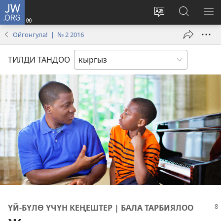
JW.ORG
Кирүү
(жаңы
Башка
JW.ORG
МЕ
терезе
тилди
сайтынан
КӨ
Ойгонгула! | № 2 2016
ачат)
тандоо
маалыма
издөө
ТИЛДИ ТАНДОО
ҮЙ-БҮЛӨ ҮЧҮН КЕҢЕШТЕР | БАЛА ТАРБИЯЛОО