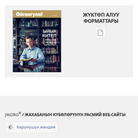
ЖҮКТӨП АЛУУ
ФОРМАТТАРЫ
Адабиятты
жүктөп
алуу
форматтары
ОЙГОНГУЛА!
Ыйык
Китеп
жөн
эле
жакшы
китеппи?
®
JW.ORG
/ ЖАХАБАНЫН КҮБӨЛӨРҮНҮН РАСМИЙ ВЕБ-САЙТЫ
Көрүнүшүн жөндөө