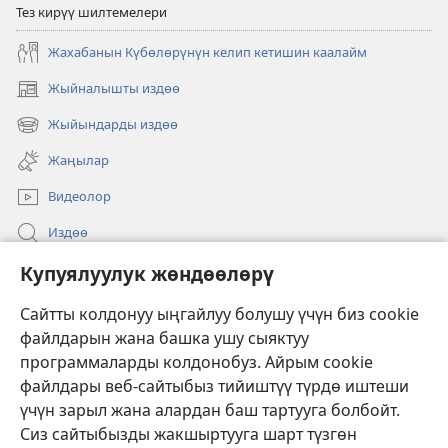
Тез кирүү шилтемелери
Жахабанын Күбөлөрүнүн келип кетишин каалайм
Жыйналышты издөө
(жаңы
терезе
Жыйындарды издөө
(жаңы
ачат)
терезе
Жаңылар
ачат)
Видеолор
Издөө
Бийлик өкүлдөрү үчүн маалымат
Купуялуулук жөндөөлөрү
Жардам
Сайтты колдонуу ыңгайлуу болушу үчүн биз cookie
файлдарын жана башка ушу сыяктуу
Тартуулар
программаларды колдонобуз. Айрым cookie
(жаңы
терезе
файлдары веб-сайтыбыз тийиштүү түрдө иштеши
ачат)
үчүн зарыл жана алардан баш тартууга болбойт.
ОНЛАЙН КИТЕПКАНА
(жаңы
Сиз сайтыбызды жакшыртууга шарт түзгөн
терезе