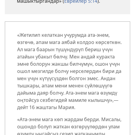
машыктыргандар» (
Еврейлер 5:14
).
«Жетилип келаткан учурумда ата-энем,
өзгөчө, апам мага аябай колдоо көрсөткөн.
Ал мага баарын түшүндүрүп бериш үчүн
атайын убакыт бөлчү. Мен андай куракта
эмне болорун жакшы билчүмүн, ошон үчүн
ошол мезгилде болчу нерселердин бири да
мен үчүн күтүүсүздөн болгон эмес. Андан
тышкары, апам мени менен сүйлөшүүгө
дайыма даяр болчу. Ата-энем мага өзүмдү
оңтойсуз сезбегидей мамиле кылышчу»,—
дейт 16 жаштагы Мария.
«Ата-энем мага көп жардам берди. Мисалы,
ошондо болуп жаткан өзгөрүүлөрдөн улам
өзүмдү ыңгайсыз сезип жатканымды