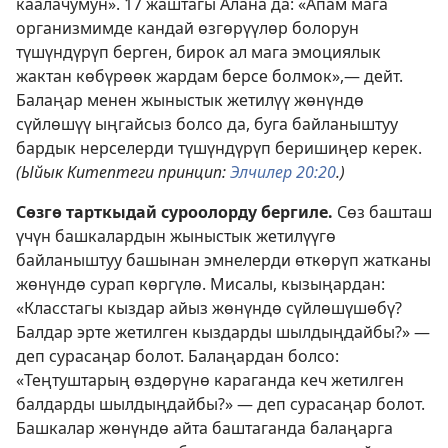
каалачумун». 17 жаштагы Алана да: «Апам мага
организмимде кандай өзгөрүүлөр болорун
түшүндүрүп берген, бирок ал мага эмоциялык
жактан көбүрөөк жардам берсе болмок»,— дейт.
Балаңар менен жыныстык жетилүү жөнүндө
сүйлөшүү ыңгайсыз болсо да, буга байланыштуу
бардык нерселерди түшүндүрүп беришиңер керек.
(Ыйык Китептеги принцип:
Элчилер 20:20
.)
Сөзгө тарткыдай суроолорду бергиле.
Сөз башташ
үчүн башкалардын жыныстык жетилүүгө
байланыштуу башынан эмнелерди өткөрүп жатканы
жөнүндө сурап көргүлө. Мисалы, кызыңардан:
«Класстагы кыздар айыз жөнүндө сүйлөшүшөбү?
Балдар эрте жетилген кыздарды шылдыңдайбы?» —
деп сурасаңар болот. Балаңардан болсо:
«Теңтуштарың өздөрүнө караганда кеч жетилген
балдарды шылдыңдайбы?» — деп сурасаңар болот.
Башкалар жөнүндө айта баштаганда балаңарга