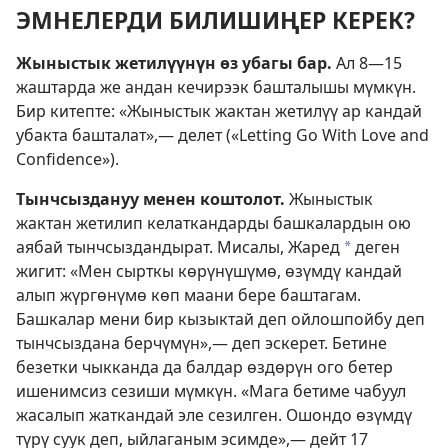
ЭМНЕЛЕРДИ БИЛИШИҢЕР КЕРЕК?
Жыныстык жетилүүнүн өз убагы бар.
Ал 8—15
жаштарда же андан кечирээк башталышы мүмкүн.
Бир китепте: «Жыныстык жактан жетилүү ар кандай
убакта башталат»,— делет («Letting Go With Love and
Confidence»).
Тынчсыздануу менен коштолот.
Жыныстык
жактан жетилип келаткандарды башкалардын ою
аябай тынчсыздандырат. Мисалы, Жаред
деген
*
жигит: «Мен сырткы көрүнүшүмө, өзүмдү кандай
алып жүргөнүмө көп маани бере баштагам.
Башкалар мени бир кызыктай деп ойлошпойбу деп
тынчсыздана берчүмүн»,— деп эскерет. Бетине
безетки чыкканда да балдар өздөрүн ого бетер
ишенимсиз сезиши мүмкүн. «Мага бетиме чабуул
жасалып жаткандай эле сезилген. Ошондо өзүмдү
түрү суук деп, ыйлаганым эсимде»,— дейт 17