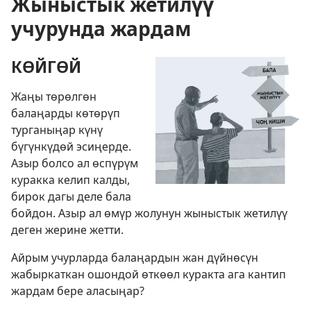
Жыныстык жетилүү
учурунда жардам
КӨЙГӨЙ
Жаңы төрөлгөн
балаңарды көтөрүп
турганыңар күнү
бүгүнкүдөй эсиңерде.
Азыр болсо ал өспүрүм
куракка келип калды,
бирок дагы деле бала
бойдон. Азыр ал өмүр жолунун жыныстык жетилүү
деген жерине жетти.
Айрым учурларда балаңардын жан дүйнөсүн
жабыркаткан ошондой өткөөл куракта ага кантип
жардам бере аласыңар?