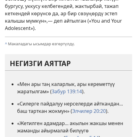
бургусу, уккусу келбегендей, жактырбай, тажап
кеткендей көрүнсө да, ар бир сөзүңөрдү эстеп
калышы мүмкүн»,— деп айтылган («You and Your
Adolescent»).
^
Макаладагы ысымдар өзгөртүлдү.
НЕГИЗГИ АЯТТАР
«Мен ары таң каларлык, ары кереметтүү
жаратылгам» (
Забур 139:14
).
«Силерге пайдалуу нерселерди айткандан...
баш тарткан жокмун» (
Элчилер 20:20
).
«Жетилген адамдар... акылын жакшы менен
жаманды айырмалай билүүгө