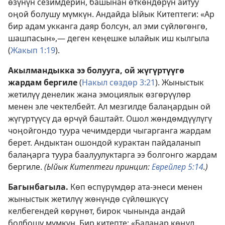
өзүнүн сезимдерин, башынан өткөндөрүн айтуу
оңой болушу мүмкүн. Андайда Ыйык Китептеги: «Ар
бир адам укканга даяр болсун, ал эми сүйлөгөнгө,
шашпасын»,— деген кеңешке ылайык иш кылгыла
(
Жакып 1:19
).
Акылмандыкка ээ болууга, ой жүгүртүүгө
жардам бергиле
(
Накыл сөздөр 3:21
). Жыныстык
жетилүү денелик жана эмоциялык өзгөрүүлөр
менен эле чектелбейт. Ал мезгилде балаңардын ой
жүгүртүүсү да өрчүй баштайт. Ошол жөндөмдүүлүгү
чоңойгондо туура чечимдерди чыгарганга жардам
берет. Андыктан ошондой курактан пайдаланып
балаңарга туура баалуулуктарга ээ болгонго жардам
бергиле.
(Ыйык Китептеги принцип:
Еврейлер 5:14
.)
Багынбагыла.
Көп өспүрүмдөр ата-энеси менен
жыныстык жетилүү жөнүндө сүйлөшкүсү
келбегендей көрүнөт, бирок чынында андай
болбошу мүмкүн. Бир китепте: «Балаңар көңүл