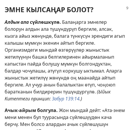
ЭМНЕ КЫЛСАҢАР БОЛОТ?
Алдын ала
сүйлөшкүлө.
Балаңарга эмнелер
болорун алдын ала түшүндүрүп бергиле, алсак,
кызга айыз жөнүндө, балага түнкүсүн эрендиги агып
калышы мүмкүн экенин айтып бергиле.
Организмдеги мындай өзгөрүүлөр жыныстык
жетилүүнүн башка белгилеринен айырмаланып
капыстан пайда болушу мүмкүн болгондуктан,
балдар чочулашы, атүгүл коркушу ыктымал. Аларга
жыныстык жетилүү жөнүндө оң маанайда айтып
бергиле. Ал учур анын балалыктан өтүп, чоңоюп
баратканын билдирерин түшүндүргүлө.
(Ыйык
Китептеги принцип:
Забур 139:14
.)
Ачык-айрым болгула.
Жон мындай дейт: «Ата-энем
мени менен бул туурасында сүйлөшүүдөн кача
берчү. Мен болсо алардын ачык сүйлөшүшүн